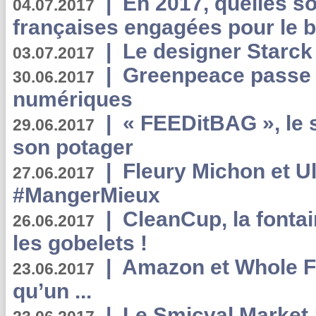
|
En 2017, quelles so
04.07.2017
françaises engagées pour le b
|
Le designer Starck 
03.07.2017
|
Greenpeace passe a
30.06.2017
numériques
|
« FEEDitBAG », le s
29.06.2017
son potager
|
Fleury Michon et Ul
27.06.2017
#MangerMieux
|
CleanCup, la fontai
26.06.2017
les gobelets !
|
Amazon et Whole F
23.06.2017
qu’un ...
|
Le Smicval Market :