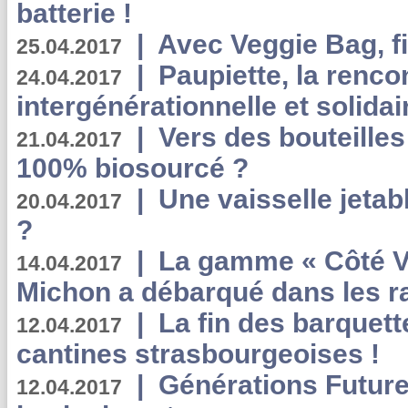
batterie !
|
Avec Veggie Bag, fi
25.04.2017
|
Paupiette, la renco
24.04.2017
intergénérationnelle et solidair
|
Vers des bouteilles
21.04.2017
100% biosourcé ?
|
Une vaisselle jeta
20.04.2017
?
|
La gamme « Côté Vé
14.04.2017
Michon a débarqué dans les r
|
La fin des barquett
12.04.2017
cantines strasbourgeoises !
|
Générations Future
12.04.2017