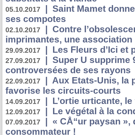
|
Saint Mamet donne 
05.10.2017
ses compotes
|
Contre l’obsolesc
02.10.2017
imprimantes, une association 
|
Les Fleurs d’Ici et p
29.09.2017
|
Super U supprime 
27.09.2017
controversées de ses rayons
|
Aux Etats-Unis, la
22.09.2017
favorise les circuits-courts
|
L’ortie urticante, le
14.09.2017
|
Le végétal à la con
12.09.2017
|
« CÅ“ur paysan », 
07.09.2017
consommateur !