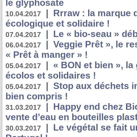
le glyphosate
|
Rrraw : la marque 
10.04.2017
écologique et solidaire !
|
Le « bio-seau » déb
07.04.2017
|
Veggie Prêt », le r
06.04.2017
« Prêt à manger » !
|
« BON et bien », l
05.04.2017
écolos et solidaires !
|
Stop aux déchets i
05.04.2017
bien compris !
|
Happy end chez Bio
31.03.2017
vente d’eau en bouteilles plas
|
Le végétal se fait 
30.03.2017