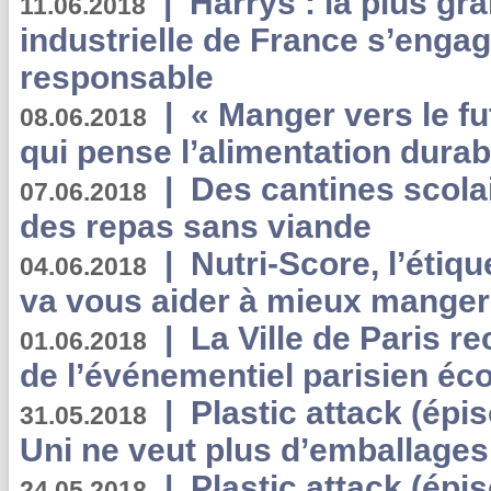
|
Harrys : la plus gr
11.06.2018
industrielle de France s’engag
responsable
|
« Manger vers le fu
08.06.2018
qui pense l’alimentation dura
|
Des cantines scola
07.06.2018
des repas sans viande
|
Nutri-Score, l’étiqu
04.06.2018
va vous aider à mieux manger
|
La Ville de Paris r
01.06.2018
de l’événementiel parisien éc
|
Plastic attack (épi
31.05.2018
Uni ne veut plus d’emballages
|
Plastic attack (épi
24.05.2018