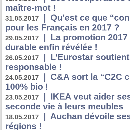
maître-mot !
|
Qu’est ce que “co
31.05.2017
pour les Français en 2017 ?
|
La promotion 2017 
29.05.2017
durable enfin révélée !
|
L’Eurostar soutient
26.05.2017
responsable !
|
C&A sort la “C2C c
24.05.2017
100% bio !
|
IKEA veut aider se
23.05.2017
seconde vie à leurs meubles
|
Auchan dévoile se
18.05.2017
régions !