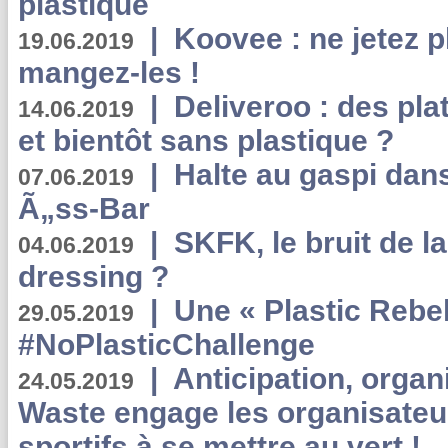
plastique
|
Koovee : ne jetez p
19.06.2019
mangez-les !
|
Deliveroo : des pla
14.06.2019
et bientôt sans plastique ?
|
Halte au gaspi dan
07.06.2019
Ã„ss-Bar
|
SKFK, le bruit de l
04.06.2019
dressing ?
|
Une « Plastic Rebe
29.05.2019
#NoPlasticChallenge
|
Anticipation, organi
24.05.2019
Waste engage les organisate
sportifs à se mettre au vert !