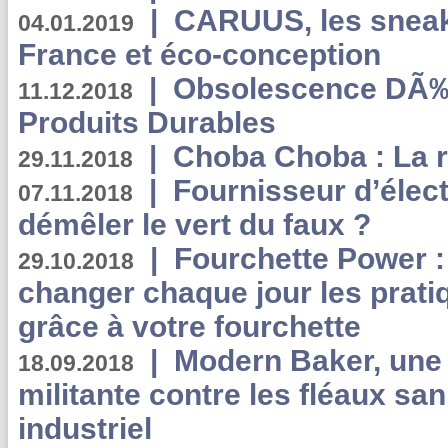
|
CARUUS, les sneake
04.01.2019
France et éco-conception
|
Obsolescence DÃ
11.12.2018
Produits Durables
|
Choba Choba : La r
29.11.2018
|
Fournisseur d’élec
07.11.2018
démêler le vert du faux ?
|
Fourchette Power 
29.10.2018
changer chaque jour les prati
grâce à votre fourchette
|
Modern Baker, une 
18.09.2018
militante contre les fléaux san
industriel