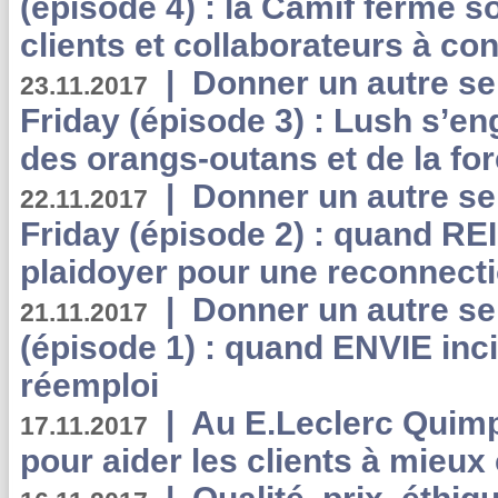
(épisode 4) : la Camif ferme so
clients et collaborateurs à 
|
Donner un autre se
23.11.2017
Friday (épisode 3) : Lush s’en
des orangs-outans et de la for
|
Donner un autre se
22.11.2017
Friday (épisode 2) : quand RE
plaidoyer pour une reconnecti
|
Donner un autre se
21.11.2017
(épisode 1) : quand ENVIE inci
réemploi
|
Au E.Leclerc Quimp
17.11.2017
pour aider les clients à mie