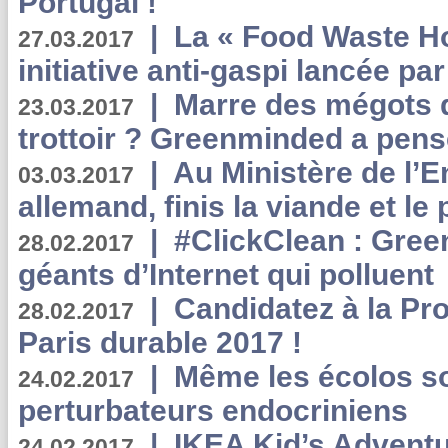
Portugal !
|
La « Food Waste Hot
27.03.2017
initiative anti-gaspi lancée pa
|
Marre des mégots q
23.03.2017
trottoir ? Greenminded a pens
|
Au Ministère de l’
03.03.2017
allemand, finis la viande et le
|
#ClickClean : Gree
28.02.2017
géants d’Internet qui polluent
|
Candidatez à la Pr
28.02.2017
Paris durable 2017 !
|
Même les écolos s
24.02.2017
perturbateurs endocriniens
|
IKEA Kid’s Adventu
24.02.2017