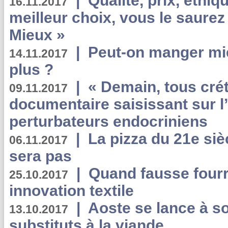
|
Qualité, prix, éthiqu
16.11.2017
meilleur choix, vous le saure
Mieux »
|
Peut-on manger mi
14.11.2017
plus ?
|
« Demain, tous crét
09.11.2017
documentaire saisissant sur l
perturbateurs endocriniens
|
La pizza du 21e siè
06.11.2017
sera pas
|
Quand fausse fourr
25.10.2017
innovation textile
|
Aoste se lance à so
13.10.2017
substituts à la viande