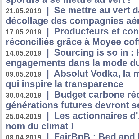
|
Se mettre au vert da
21.05.2019
décollage des compagnies aé
|
Producteurs et co
17.05.2019
réconciliés grâce à Moyee cof
|
Sourcing is so in 
14.05.2019
engagements dans la mode du
|
Absolut Vodka, la 
09.05.2019
qui inspire la transparence
|
Budget carbone rédu
30.04.2019
générations futures devront se
|
Les actionnaires 
25.04.2019
nom du climat !
|
FairBnB : Bed and 
08.04.2019