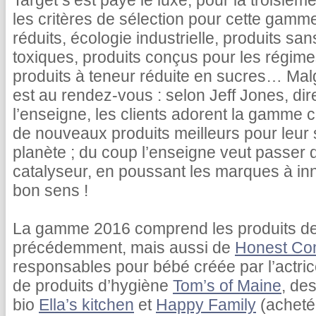
Target s’est payé le luxe, pour la troisièm
les critères de sélection pour cette gamm
réduits, écologie industrielle, produits 
toxiques, produits conçus pour les régime
produits à teneur réduite en sucres… Mal
est au rendez-vous : selon Jeff Jones, di
l’enseigne, les clients adorent la gamme c
de nouveaux produits meilleurs pour leur
planète ; du coup l’enseigne veut passer d
catalyseur, en poussant les marques à i
bon sens !
La gamme 2016 comprend les produits de
précédemment, mais aussi de
Honest C
responsables pour bébé créée par l’actri
de produits d’hygiène
Tom’s of Maine
, de
bio
Ella’s kitchen
et
Happy Family
(acheté