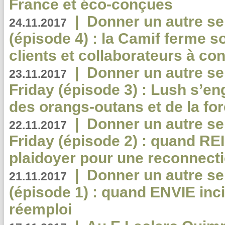
France et éco-conçues
|
Donner un autre se
24.11.2017
(épisode 4) : la Camif ferme so
clients et collaborateurs à 
|
Donner un autre se
23.11.2017
Friday (épisode 3) : Lush s’en
des orangs-outans et de la for
|
Donner un autre se
22.11.2017
Friday (épisode 2) : quand RE
plaidoyer pour une reconnecti
|
Donner un autre se
21.11.2017
(épisode 1) : quand ENVIE inci
réemploi