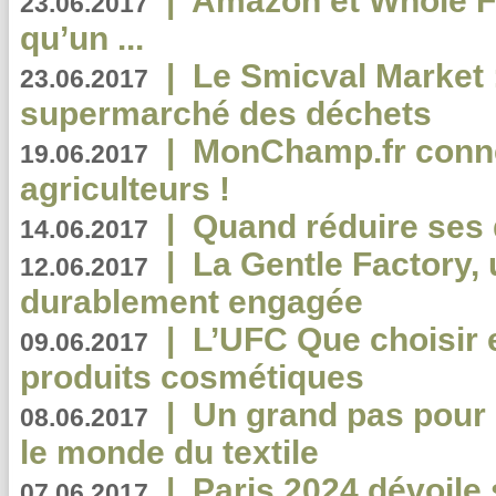
|
Amazon et Whole F
23.06.2017
qu’un ...
|
Le Smicval Market :
23.06.2017
supermarché des déchets
|
MonChamp.fr conne
19.06.2017
agriculteurs !
|
Quand réduire ses 
14.06.2017
|
La Gentle Factory, 
12.06.2017
durablement engagée
|
L’UFC Que choisir e
09.06.2017
produits cosmétiques
|
Un grand pas pour 
08.06.2017
le monde du textile
|
Paris 2024 dévoile 
07.06.2017