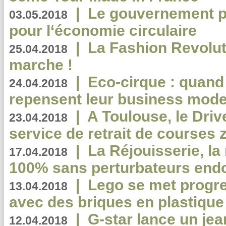
|
Le gouvernement p
03.05.2018
pour l‘économie circulaire
|
La Fashion Revolut
25.04.2018
marche !
|
Eco-cirque : quand
24.04.2018
repensent leur business mode
|
A Toulouse, le Driv
23.04.2018
service de retrait de courses 
|
La Réjouisserie, la
17.04.2018
100% sans perturbateurs end
|
Lego se met progr
13.04.2018
avec des briques en plastique
|
G-star lance un jea
12.04.2018