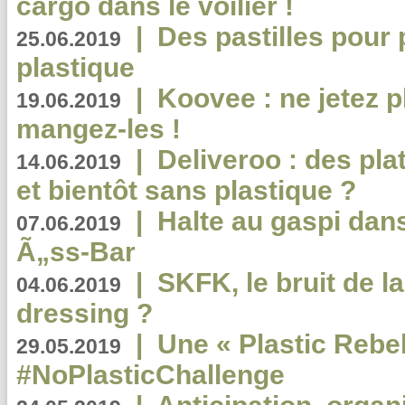
cargo dans le voilier !
|
Des pastilles pour 
25.06.2019
plastique
|
Koovee : ne jetez p
19.06.2019
mangez-les !
|
Deliveroo : des pla
14.06.2019
et bientôt sans plastique ?
|
Halte au gaspi dan
07.06.2019
Ã„ss-Bar
|
SKFK, le bruit de l
04.06.2019
dressing ?
|
Une « Plastic Rebe
29.05.2019
#NoPlasticChallenge