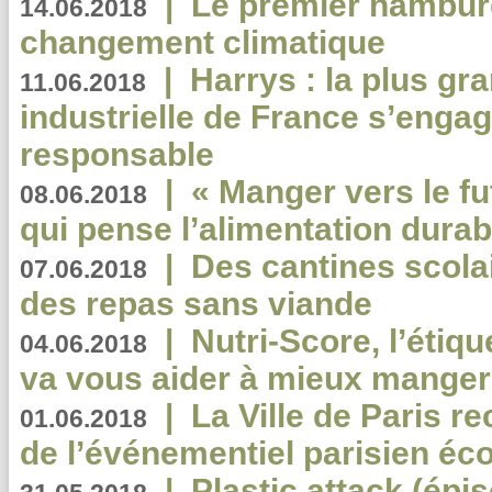
|
Le premier hambur
14.06.2018
changement climatique
|
Harrys : la plus gr
11.06.2018
industrielle de France s’engag
responsable
|
« Manger vers le fu
08.06.2018
qui pense l’alimentation dura
|
Des cantines scola
07.06.2018
des repas sans viande
|
Nutri-Score, l’étiqu
04.06.2018
va vous aider à mieux manger
|
La Ville de Paris r
01.06.2018
de l’événementiel parisien éc
|
Plastic attack (épi