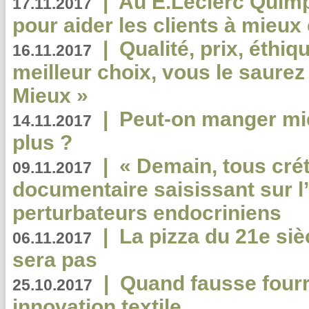
|
Au E.Leclerc Quimp
17.11.2017
pour aider les clients à mie
|
Qualité, prix, éthiqu
16.11.2017
meilleur choix, vous le saure
Mieux »
|
Peut-on manger mi
14.11.2017
plus ?
|
« Demain, tous crét
09.11.2017
documentaire saisissant sur l
perturbateurs endocriniens
|
La pizza du 21e siè
06.11.2017
sera pas
|
Quand fausse fourr
25.10.2017
innovation textile