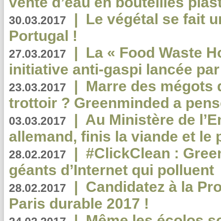
vente d’eau en bouteilles plas
|
Le végétal se fait 
30.03.2017
Portugal !
|
La « Food Waste Hot
27.03.2017
initiative anti-gaspi lancée pa
|
Marre des mégots q
23.03.2017
trottoir ? Greenminded a pens
|
Au Ministère de l’
03.03.2017
allemand, finis la viande et le
|
#ClickClean : Gree
28.02.2017
géants d’Internet qui polluent
|
Candidatez à la Pr
28.02.2017
Paris durable 2017 !
|
Même les écolos s