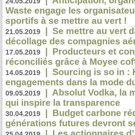
|
Anticipation, organi
24.05.2019
Waste engage les organisate
sportifs à se mettre au vert !
|
Se mettre au vert da
21.05.2019
décollage des compagnies aé
|
Producteurs et co
17.05.2019
réconciliés grâce à Moyee cof
|
Sourcing is so in 
14.05.2019
engagements dans la mode du
|
Absolut Vodka, la 
09.05.2019
qui inspire la transparence
|
Budget carbone rédu
30.04.2019
générations futures devront se
|
Les actionnaires 
25.04.2019