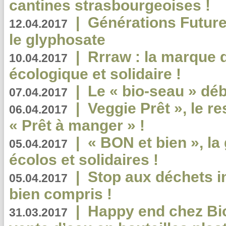
cantines strasbourgeoises !
|
Générations Future
12.04.2017
le glyphosate
|
Rrraw : la marque 
10.04.2017
écologique et solidaire !
|
Le « bio-seau » déb
07.04.2017
|
Veggie Prêt », le r
06.04.2017
« Prêt à manger » !
|
« BON et bien », l
05.04.2017
écolos et solidaires !
|
Stop aux déchets i
05.04.2017
bien compris !
|
Happy end chez Bio
31.03.2017