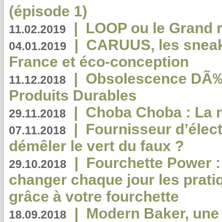
(épisode 1)
|
LOOP ou le Grand r
11.02.2019
|
CARUUS, les sneake
04.01.2019
France et éco-conception
|
Obsolescence DÃ
11.12.2018
Produits Durables
|
Choba Choba : La r
29.11.2018
|
Fournisseur d’élec
07.11.2018
démêler le vert du faux ?
|
Fourchette Power 
29.10.2018
changer chaque jour les prati
grâce à votre fourchette
|
Modern Baker, une 
18.09.2018