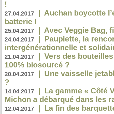
!
|
Auchan boycotte l’
27.04.2017
batterie !
|
Avec Veggie Bag, fi
25.04.2017
|
Paupiette, la renco
24.04.2017
intergénérationnelle et solidair
|
Vers des bouteilles
21.04.2017
100% biosourcé ?
|
Une vaisselle jeta
20.04.2017
?
|
La gamme « Côté Vé
14.04.2017
Michon a débarqué dans les r
|
La fin des barquett
12.04.2017