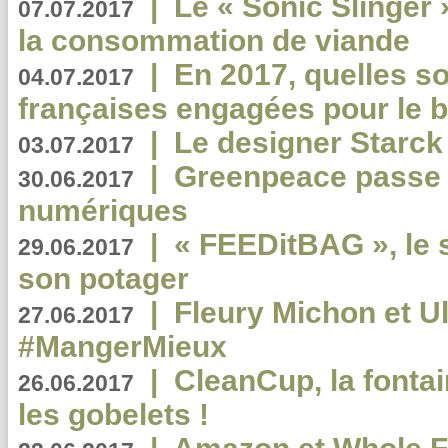
|
Le « Sonic Slinger »
07.07.2017
la consommation de viande
|
En 2017, quelles so
04.07.2017
françaises engagées pour le b
|
Le designer Starck 
03.07.2017
|
Greenpeace passe a
30.06.2017
numériques
|
« FEEDitBAG », le s
29.06.2017
son potager
|
Fleury Michon et Ul
27.06.2017
#MangerMieux
|
CleanCup, la fontai
26.06.2017
les gobelets !