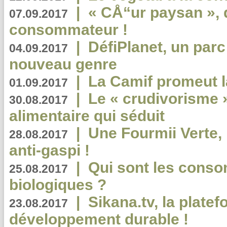
|
« CÅ“ur paysan », 
07.09.2017
consommateur !
|
DéfiPlanet, un parc
04.09.2017
nouveau genre
|
La Camif promeut l
01.09.2017
|
Le « crudivorisme 
30.08.2017
alimentaire qui séduit
|
Une Fourmii Verte, 
28.08.2017
anti-gaspi !
|
Qui sont les cons
25.08.2017
biologiques ?
|
Sikana.tv, la plate
23.08.2017
développement durable !