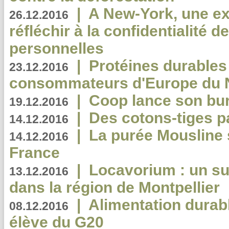
|
A New-York, une exp
26.12.2016
réfléchir à la confidentialité 
personnelles
|
Protéines durables 
23.12.2016
consommateurs d'Europe du 
|
Coop lance son bur
19.12.2016
|
Des cotons-tiges pa
14.12.2016
|
La purée Mousline 
14.12.2016
France
|
Locavorium : un s
13.12.2016
dans la région de Montpellier
|
Alimentation durab
08.12.2016
élève du G20