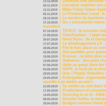
|
Donnons une seconde vi
13.12.2019
|
Carrefour mobilise ses 
26.11.2019
|
Make Friday Green Again
12.11.2019
|
Le Producteur Local : le
05.11.2019
|
Le secteur du tourisme d
28.10.2019
|
Du « consommer mieux »
17.10.2019
transition
|
TESCO : le nouveau supe
07.10.2019
|
ClearFashion : l’appli q
27.09.2019
|
Henri Rose : de la tran
30.07.2019
|
Le déménagement 2.0 : z
17.07.2019
|
Fini le fuel, place au ven
28.06.2019
|
Des pastilles pour passe
25.06.2019
|
Koovee : ne jetez plus v
19.06.2019
|
Deliveroo : des plats ch
14.06.2019
|
Halte au gaspi dans les
07.06.2019
|
SKFK, le bruit de la rév
04.06.2019
|
Une « Plastic Rebellion
29.05.2019
|
Anticipation, organisat
24.05.2019
sportifs à se mettre au vert !
|
Se mettre au vert dans l
21.05.2019
|
Producteurs et consomma
17.05.2019
|
Sourcing is so in : H&
14.05.2019
|
Absolut Vodka, la marque
09.05.2019
|
Budget carbone réduit pa
30.04.2019