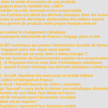
 dans la vente d’occasion de ses produits
agent pour la visibilité des LGBT+
mobilier co-créé, innovant et éco-responsable
can Express qui réduit les déchets plastique dans les océa
ntre la pêche électrique, destructrice des milieux marins
 vous permet de produire votre propre énergie verte en
ui combat le changement climatique
boulangerie industrielle de France s’engage pour un blé
, la BD numérique qui pense l’alimentation durable de dema
s’engagent pour des repas sans viande
e nutritionnel qui va vous aider à mieux manger ?
che ses lauréats de l’événementiel parisien éco-responsable
3) : le Royaume-Uni ne veut plus d’emballages plastiques
 2) : quand Ecover échange vos déchets plastiques contre u
) : Ecoalf, dépolluer les mers pour un textile militant
cultivé et fabriqué en France
unk food » bientôt bannie du métro Londonien
e Yourself » vous invite à réduire vos emballages alimenta
ogramme de son 5ème Tour Made in France
te 50 mesures pour l‘économie circulaire
Week est en marche !
chapiteaux repensent leur business model