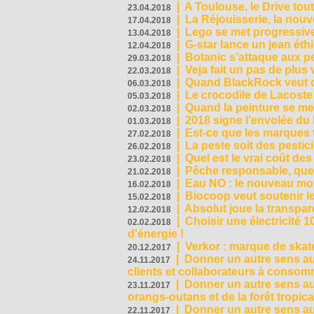
|
A Toulouse, le Drive tou
23.04.2018
|
La Réjouisserie, la nou
17.04.2018
|
Lego se met progressive
13.04.2018
|
G-star lance un jean éth
12.04.2018
|
Botanic s’attaque aux pe
29.03.2018
|
Veja fait un pas de plus
22.03.2018
|
Quand BlackRock veut do
06.03.2018
|
Le crocodile de Lacost
05.03.2018
|
Quand la peinture se met
02.03.2018
|
2018 signe l’envolée du
01.03.2018
|
Est-ce que les marques t
27.02.2018
|
La peste soit des pestic
26.02.2018
|
Quel est le vrai coût des
23.02.2018
|
Pêche responsable, quel
21.02.2018
|
Eau NO : le nouveau mo
16.02.2018
|
Biocoop veut soutenir le
15.02.2018
|
Absolut joue la transp
12.02.2018
|
Choisir une électricité
02.02.2018
d'énergie !
|
Verkor : marque de ska
20.12.2017
|
Donner un autre sens au 
24.11.2017
clients et collaborateurs à conso
|
Donner un autre sens au
23.11.2017
orangs-outans et de la forêt tropica
|
Donner un autre sens au
22.11.2017