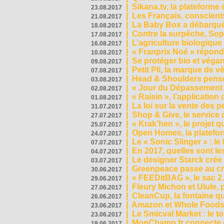
|
Sikana.tv, la plateform
23.08.2017
|
Les Français, conscients
21.08.2017
|
La Baby Box a débarqué
18.08.2017
|
Contre la surpêche, Soph
17.08.2017
|
L’agriculture biologique
16.08.2017
|
« Franprix Noé » répond
10.08.2017
|
Se protéger bio et végan,
09.08.2017
|
Petit Pli, la marque de 
07.08.2017
|
Head & Shoulders pense
03.08.2017
|
« Jour du Dépassement Pl
02.08.2017
|
« Raisin », l’application 
01.08.2017
|
La loi sur la vente des 
31.07.2017
|
Shop & Give, le service q
27.07.2017
|
« Krak’hen », le projet 
25.07.2017
|
Open Homes, la plateform
24.07.2017
|
Le « Sonic Slinger » : l
07.07.2017
|
En 2017, quelles sont le
04.07.2017
|
Le designer Starck crée 
03.07.2017
|
Greenpeace passe au cri
30.06.2017
|
« FEEDitBAG », le sac 2.
29.06.2017
|
Fleury Michon et Ulule,
27.06.2017
|
CleanCup, la fontaine qui
26.06.2017
|
Amazon et Whole Foods n
23.06.2017
|
Le Smicval Market : le 
23.06.2017
|
MonChamp.fr connecte en
19.06.2017