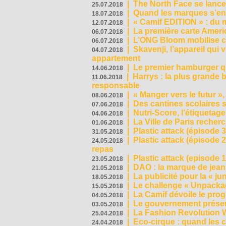
|
The North Face se lance
25.07.2018
|
Quand les marques s’eng
18.07.2018
|
« Camif EDITION » : du 
12.07.2018
|
La première carte Ameri
06.07.2018
|
L’ONG Bloom mobilise co
06.07.2018
|
Skavenji, l’appareil qui
04.07.2018
appartement
|
Le premier hamburger q
14.06.2018
|
Harrys : la plus grande 
11.06.2018
responsable
|
« Manger vers le futur »
08.06.2018
|
Des cantines scolaires 
07.06.2018
|
Nutri-Score, l’étiquetag
04.06.2018
|
La Ville de Paris recher
01.06.2018
|
Plastic attack (épisode 
31.05.2018
|
Plastic attack (épisode
24.05.2018
repas
|
Plastic attack (episode 1
23.05.2018
|
DAO : la marque de jean 
21.05.2018
|
La publicité pour la « j
18.05.2018
|
Le challenge « Unpackag
15.05.2018
|
La Camif dévoile le pr
04.05.2018
|
Le gouvernement présen
03.05.2018
|
La Fashion Revolution 
25.04.2018
|
Eco-cirque : quand les 
24.04.2018