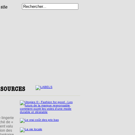
 lingerie
ché de «
ment valu
tion des
-lankaise