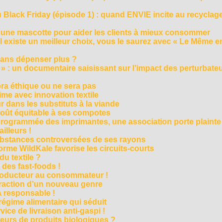
Black Friday (épisode 1) : quand ENVIE incite au recyclage
 une mascotte pour aider les clients à mieux consommer
s’il existe un meilleur choix, vous le saurez avec « Le Même e
ans dépenser plus ?
 » : un documentaire saisissant sur l’impact des perturbate
era éthique ou ne sera pas
me avec innovation textile
r dans les substituts à la viande
oût équitable à ses compotes
rogrammée des imprimantes, une association porte plainte
ailleurs !
bstances controversées de ses rayons
forme WildKale favorise les circuits-courts
 du textile ?
 des fast-foods !
roducteur au consommateur !
traction d’un nouveau genre
 responsable !
régime alimentaire qui séduit
vice de livraison anti-gaspi !
eurs de produits biologiques ?