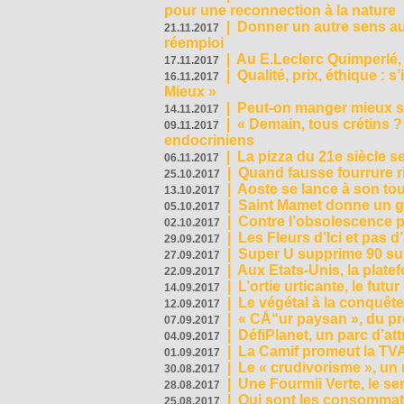
pour une reconnection à la nature
|
Donner un autre sens au 
21.11.2017
réemploi
|
Au E.Leclerc Quimperlé,
17.11.2017
|
Qualité, prix, éthique : 
16.11.2017
Mieux »
|
Peut-on manger mieux s
14.11.2017
|
« Demain, tous crétins ?
09.11.2017
endocriniens
|
La pizza du 21e siècle s
06.11.2017
|
Quand fausse fourrure ri
25.10.2017
|
Aoste se lance à son tou
13.10.2017
|
Saint Mamet donne un g
05.10.2017
|
Contre l’obsolescence p
02.10.2017
|
Les Fleurs d’Ici et pas d’
29.09.2017
|
Super U supprime 90 su
27.09.2017
|
Aux Etats-Unis, la plate
22.09.2017
|
L’ortie urticante, le futur
14.09.2017
|
Le végétal à la conquête
12.09.2017
|
« CÅ“ur paysan », du p
07.09.2017
|
DéfiPlanet, un parc d’at
04.09.2017
|
La Camif promeut la TVA
01.09.2017
|
Le « crudivorisme », un 
30.08.2017
|
Une Fourmii Verte, le ser
28.08.2017
|
Qui sont les consommat
25.08.2017