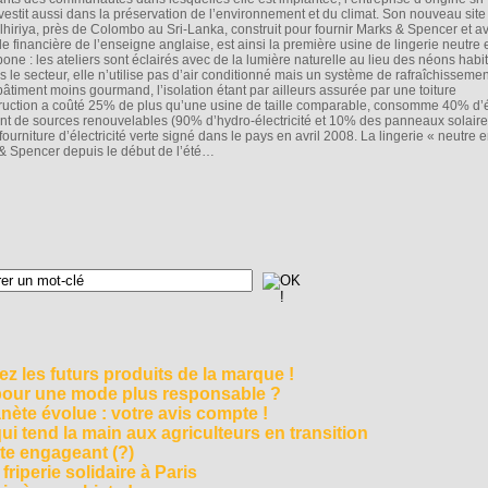
nvestit aussi dans la préservation de l’environnement et du climat. Son nouveau site
lhiriya, près de Colombo au Sri-Lanka, construit pour fournir Marks & Spencer et a
ide financière de l’enseigne anglaise, est ainsi la première usine de lingerie neutre 
bone : les ateliers sont éclairés avec de la lumière naturelle au lieu des néons habi
s le secteur, elle n’utilise pas d’air conditionné mais un système de rafraîchissemen
bâtiment moins gourmand, l’isolation étant par ailleurs assurée par une toiture
struction a coûté 25% de plus qu’une usine de taille comparable, consomme 40% d’
vient de sources renouvelables (90% d’hydro-électricité et 10% des panneaux solair
fourniture d’électricité verte signé dans le pays en avril 2008. La lingerie « neutre 
& Spencer depuis le début de l’été…
z les futurs produits de la marque !
 pour une mode plus responsable ?
nète évolue : votre avis compte !
i tend la main aux agriculteurs en transition
cte engageant (?)
riperie solidaire à Paris