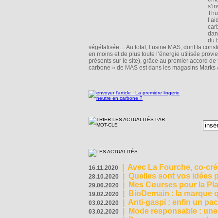
s’i
Thu
l’a
car
dan
du 
végétalisée… Au total, l’usine MAS, dont la con
en moins et de plus toute l’énergie utilisée pro
présents sur le site), grâce au premier accord de 
carbone » de MAS est dans les magasins Marks 
|
Avec La Fourche, co-crée
16.11.2020
|
Quelles sont vos idées
28.10.2020
|
Mes Courses pour la Pla
29.06.2020
|
BioDemain : la marque qu
19.02.2020
|
Anti-gaspi : enfin un pa
03.02.2020
|
Mode responsable : une f
03.02.2020