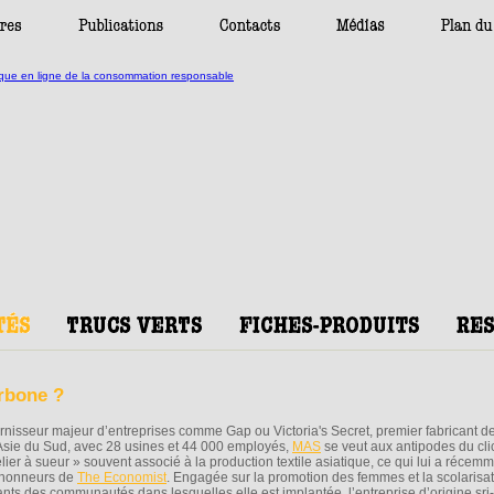
arbone ?
rnisseur majeur d’entreprises comme Gap ou Victoria's Secret, premier fabricant de
Asie du Sud, avec 28 usines et 44 000 employés,
MAS
se veut aux antipodes du cli
elier à sueur » souvent associé à la production textile asiatique, ce qui lui a récem
 honneurs de
The Economist
. Engagée sur la promotion des femmes et la scolarisa
ants des communautés dans lesquelles elle est implantée, l’entreprise d’origine sri