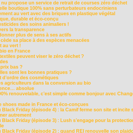
t nu propose un service de retrait de courses zéro déchet
velle boutique 100% sans perturbateurs endocriniens
ment au vert avec des briques en plastique végétal
ique, durable et éco-conçu
sticides des soins animaliers !
 vers la transparence
nner plus de sens à ses actifs
e cède sa place à des espèces menacées
 au vert !
 bio en France
extiles peuvent viser le zéro déchet ?
ides
 prix bas ?
les sont les bonnes pratiques ?
t d’ordre des cosmétiques
s agriculteurs dans la conversion au bio
arence… absolue
 100% renouvelable, c’est simple comme bonjour avec Chan
te shoes made in France et éco-conçues
Black Friday (épisode 4) : la Camif ferme son site et incite 
mmer autrement
 Black Friday (épisode 3) : Lush s’engage pour la protecti
le
 Black Friday (épisode 2) : quand REI renouvelle son plaid