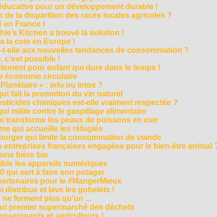
e éducative pour un développement durable !
 de la disparition des races locales agricoles ?
 en France !
ie’s Kitchen a trouvé la solution !
 a la cote en Europe !
-t-elle aux nouvelles tendances de consommation ?
 c’est possible !
vêtement pour enfant qui dure dans le temps !
 économie circulaire
anétaire » : info ou intox ?
qui fait la promotion du vin naturel
pesticides chimiques est-elle vraiment respectée ?
ui milite contre le gaspillage alimentaire
qui transforme les peaux de poissons en cuir
e qui accueille les réfugiés
e burger qui limite la consommation de viande
s entreprises françaises engagées pour le bien-être animal 
une bière bio
ble les appareils numériques
0 qui sert à faire son potager
 partenaires pour le #MangerMieux
 distribue et lave les gobelets !
e forment plus qu’un ...
tout premier supermarché des déchets
seignants et agriculteurs !