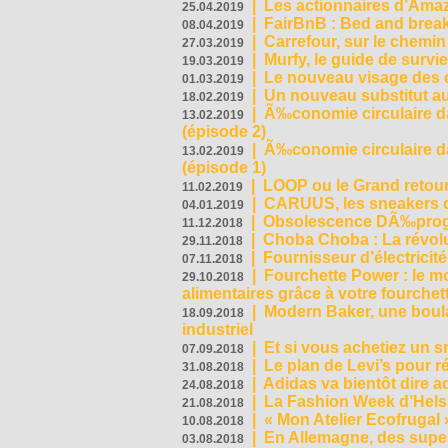
|
Les actionnaires d’Amaz
25.04.2019
|
FairBnB : Bed and breakf
08.04.2019
|
Carrefour, sur le chemin
27.03.2019
|
Murfy, le guide de survi
19.03.2019
|
Le nouveau visage des 
01.03.2019
|
Un nouveau substitut au
18.02.2019
|
Ã‰conomie circulaire da
13.02.2019
(épisode 2)
|
Ã‰conomie circulaire da
13.02.2019
(épisode 1)
|
LOOP ou le Grand retour
11.02.2019
|
CARUUS, les sneakers qu
04.01.2019
|
Obsolescence DÃ‰prog
11.12.2018
|
Choba Choba : La révolu
29.11.2018
|
Fournisseur d’électricit
07.11.2018
|
Fourchette Power : le m
29.10.2018
alimentaires grâce à votre fourchet
|
Modern Baker, une boulan
18.09.2018
industriel
|
Et si vous achetiez un 
07.09.2018
|
Le plan de Levi’s pour 
31.08.2018
|
Adidas va bientôt dire a
24.08.2018
|
La Fashion Week d’Helsin
21.08.2018
|
« Mon Atelier Ecofrugal 
10.08.2018
|
En Allemagne, des superm
03.08.2018