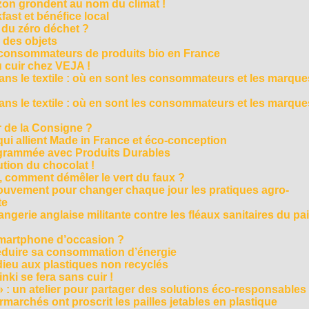
on grondent au nom du climat !
ast et bénéfice local
 du zéro déchet ?
e des objets
consommateurs de produits bio en France
 cuir chez VEJA !
ns le textile : où en sont les consommateurs et les marque
ns le textile : où en sont les consommateurs et les marque
 de la Consigne ?
i allient Made in France et éco-conception
rammée avec Produits Durables
tion du chocolat !
é, comment démêler le vert du faux ?
ouvement pour changer chaque jour les pratiques agro-
te
gerie anglaise militante contre les fléaux sanitaires du pa
smartphone d’occasion ?
réduire sa consommation d’énergie
dieu aux plastiques non recyclés
ki se fera sans cuir !
» : un atelier pour partager des solutions éco-responsables
archés ont proscrit les pailles jetables en plastique