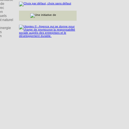
 de
vec
en
tuels
t naturel
énergie
es
en