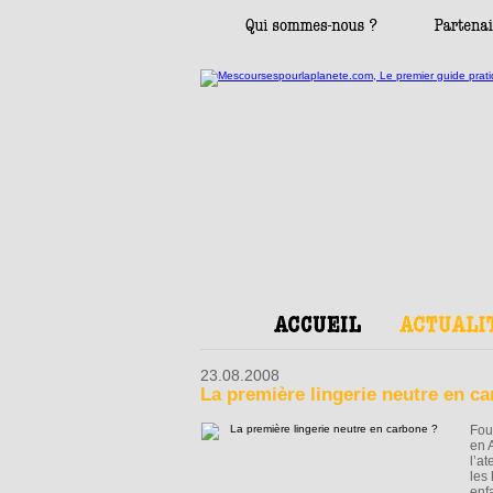
23.08.2008
La première lingerie neutre en c
Fou
en 
l’at
les
enf