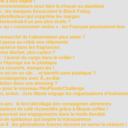
e à nos objets !
consommateurs pour faire la chasse au plastique
 : les marques bousculent le Black Friday
 distributeur qui supprime les marges
eviendrait-il un peu plus écolo ?
 au « consommer moins » : les Français poursuivent leur
rmarché de l’alimentation plus saine ?
ui passe au crible vos vêtements
sparence dans les fragrances
éro déchet, zéro carton ?
t : l’avenir du cargo dans le voilier !
r l’éponge sur le plastique
os couverts, mangez-les !
ez soi en un clic… et bientôt sans plastique ?
 boulangeries avec Ã„ss-Bar
olution dans vos dressing ?
 » pour le nouveau #NoPlasticChallenge
ion, action : Zero Waste engage les organisateurs d’événem
es airs : le lent décollage des compagnies aériennes
teurs de café réconciliés grâce à Moyee coffee !
M poursuit ses engagements dans la mode durable
 de spiritueux qui inspire la transparence
r 8 : les générations futures devront se serrer la ceinture !