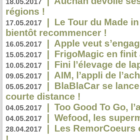
|
Auchan dévoile se
18.05.2017
régions !
|
Le Tour du Made in
17.05.2017
bientôt recommencer !
|
Apple veut s’engage
16.05.2017
|
FrigoMagic en finit 
15.05.2017
|
Fini l’élevage de la
10.05.2017
|
AIM, l’appli de l’ac
09.05.2017
|
BlaBlaCar se lance
05.05.2017
courte distance !
|
Too Good To Go, l’a
04.05.2017
|
Wefood, les superm
04.05.2017
|
Les RemorCoeurs on
28.04.2017
!