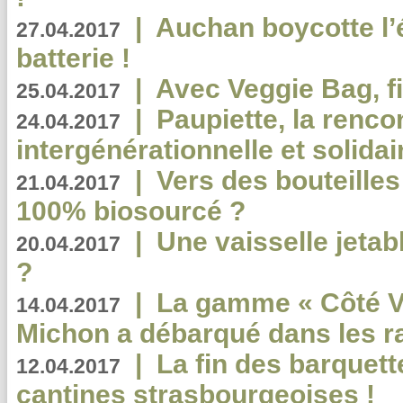
|
Auchan boycotte l’
27.04.2017
batterie !
|
Avec Veggie Bag, fi
25.04.2017
|
Paupiette, la renco
24.04.2017
intergénérationnelle et solidair
|
Vers des bouteilles
21.04.2017
100% biosourcé ?
|
Une vaisselle jeta
20.04.2017
?
|
La gamme « Côté Vé
14.04.2017
Michon a débarqué dans les r
|
La fin des barquett
12.04.2017
cantines strasbourgeoises !