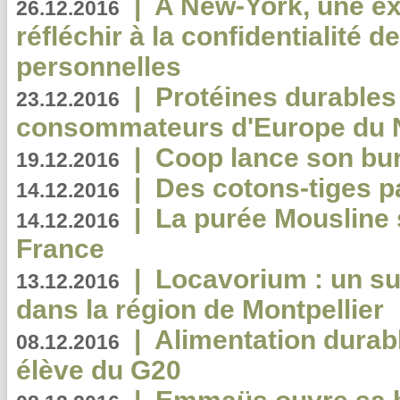
|
A New-York, une exp
26.12.2016
réfléchir à la confidentialité 
personnelles
|
Protéines durables 
23.12.2016
consommateurs d'Europe du 
|
Coop lance son bur
19.12.2016
|
Des cotons-tiges pa
14.12.2016
|
La purée Mousline 
14.12.2016
France
|
Locavorium : un s
13.12.2016
dans la région de Montpellier
|
Alimentation durab
08.12.2016
élève du G20