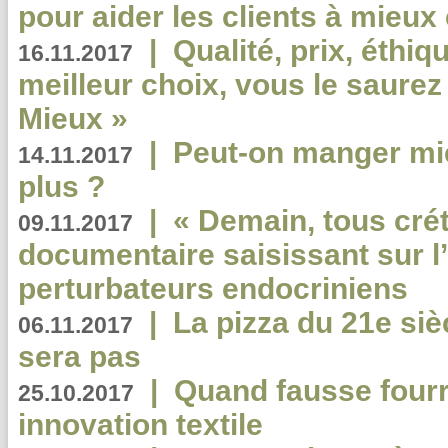
pour aider les clients à mie
|
Qualité, prix, éthiqu
16.11.2017
meilleur choix, vous le saure
Mieux »
|
Peut-on manger mi
14.11.2017
plus ?
|
« Demain, tous crét
09.11.2017
documentaire saisissant sur l
perturbateurs endocriniens
|
La pizza du 21e siè
06.11.2017
sera pas
|
Quand fausse fourr
25.10.2017
innovation textile