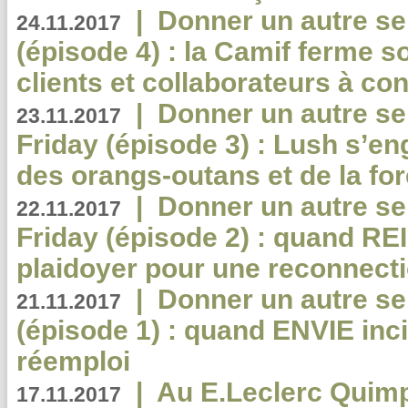
|
Donner un autre se
24.11.2017
(épisode 4) : la Camif ferme so
clients et collaborateurs à 
|
Donner un autre se
23.11.2017
Friday (épisode 3) : Lush s’en
des orangs-outans et de la for
|
Donner un autre se
22.11.2017
Friday (épisode 2) : quand RE
plaidoyer pour une reconnecti
|
Donner un autre se
21.11.2017
(épisode 1) : quand ENVIE inci
réemploi
|
Au E.Leclerc Quimp
17.11.2017