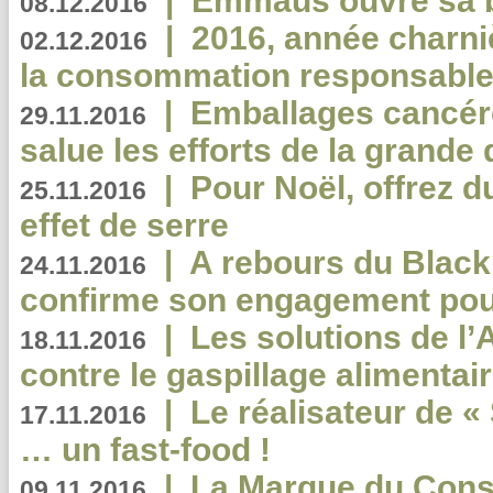
|
Emmaüs ouvre sa bo
08.12.2016
|
2016, année charni
02.12.2016
la consommation responsable
|
Emballages cancér
29.11.2016
salue les efforts de la grande 
|
Pour Noël, offrez d
25.11.2016
effet de serre
|
A rebours du Black
24.11.2016
confirme son engagement pour
|
Les solutions de l
18.11.2016
contre le gaspillage alimentair
|
Le réalisateur de «
17.11.2016
… un fast-food !
|
La Marque du Con
09.11.2016