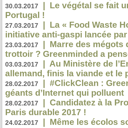
|
Le végétal se fait 
30.03.2017
Portugal !
|
La « Food Waste Hot
27.03.2017
initiative anti-gaspi lancée pa
|
Marre des mégots q
23.03.2017
trottoir ? Greenminded a pens
|
Au Ministère de l’
03.03.2017
allemand, finis la viande et le
|
#ClickClean : Gree
28.02.2017
géants d’Internet qui polluent
|
Candidatez à la Pr
28.02.2017
Paris durable 2017 !
|
Même les écolos s
24.02.2017