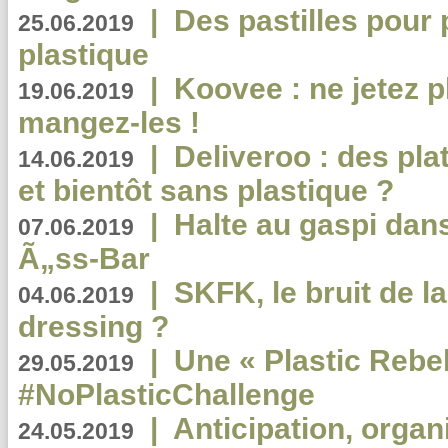
|
Des pastilles pour 
25.06.2019
plastique
|
Koovee : ne jetez p
19.06.2019
mangez-les !
|
Deliveroo : des pla
14.06.2019
et bientôt sans plastique ?
|
Halte au gaspi dan
07.06.2019
Ã„ss-Bar
|
SKFK, le bruit de l
04.06.2019
dressing ?
|
Une « Plastic Rebe
29.05.2019
#NoPlasticChallenge
|
Anticipation, organi
24.05.2019