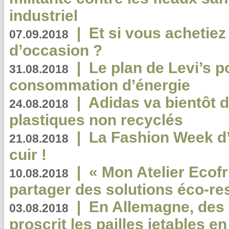
industriel
|
Et si vous achetie
07.09.2018
d’occasion ?
|
Le plan de Levi’s p
31.08.2018
consommation d’énergie
|
Adidas va bientôt d
24.08.2018
plastiques non recyclés
|
La Fashion Week d’
21.08.2018
cuir !
|
« Mon Atelier Ecofr
10.08.2018
partager des solutions éco-r
|
En Allemagne, des
03.08.2018
proscrit les pailles jetables e