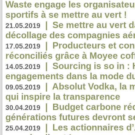
Waste engage les organisate
sportifs à se mettre au vert !
|
Se mettre au vert da
21.05.2019
décollage des compagnies aé
|
Producteurs et co
17.05.2019
réconciliés grâce à Moyee cof
|
Sourcing is so in 
14.05.2019
engagements dans la mode du
|
Absolut Vodka, la 
09.05.2019
qui inspire la transparence
|
Budget carbone rédu
30.04.2019
générations futures devront se
|
Les actionnaires 
25.04.2019