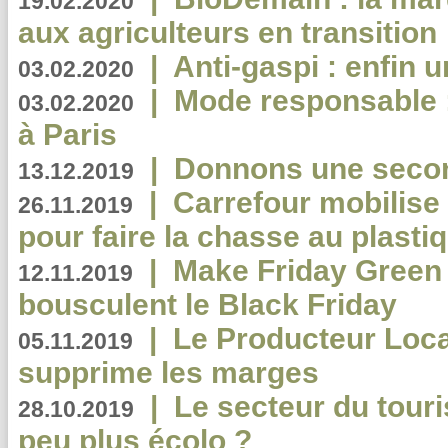
19.02.2020
aux agriculteurs en transition
|
Anti-gaspi : enfin 
03.02.2020
|
Mode responsable : 
03.02.2020
à Paris
|
Donnons une second
13.12.2019
|
Carrefour mobilis
26.11.2019
pour faire la chasse au plasti
|
Make Friday Green 
12.11.2019
bousculent le Black Friday
|
Le Producteur Local
05.11.2019
supprime les marges
|
Le secteur du touri
28.10.2019
peu plus écolo ?