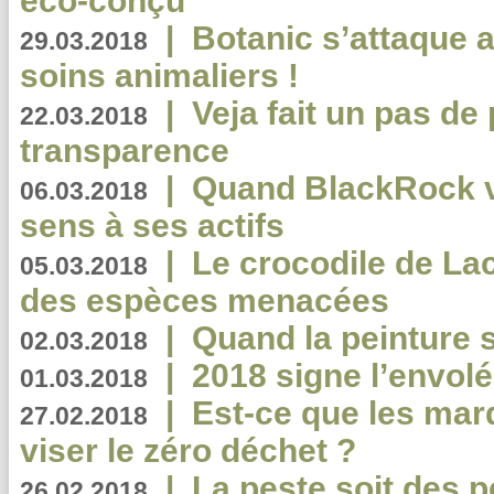
éco-conçu
|
Botanic s’attaque 
29.03.2018
soins animaliers !
|
Veja fait un pas de 
22.03.2018
transparence
|
Quand BlackRock v
06.03.2018
sens à ses actifs
|
Le crocodile de La
05.03.2018
des espèces menacées
|
Quand la peinture s
02.03.2018
|
2018 signe l’envol
01.03.2018
|
Est-ce que les mar
27.02.2018
viser le zéro déchet ?
|
La peste soit des p
26.02.2018