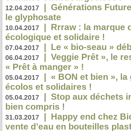
|
Générations Future
12.04.2017
le glyphosate
|
Rrraw : la marque 
10.04.2017
écologique et solidaire !
|
Le « bio-seau » déb
07.04.2017
|
Veggie Prêt », le r
06.04.2017
« Prêt à manger » !
|
« BON et bien », l
05.04.2017
écolos et solidaires !
|
Stop aux déchets i
05.04.2017
bien compris !
|
Happy end chez Bio
31.03.2017
vente d’eau en bouteilles plas