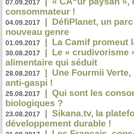
|
« CÅ“ur paysan », 
07.09.2017
consommateur !
|
DéfiPlanet, un parc
04.09.2017
nouveau genre
|
La Camif promeut l
01.09.2017
|
Le « crudivorisme 
30.08.2017
alimentaire qui séduit
|
Une Fourmii Verte, 
28.08.2017
anti-gaspi !
|
Qui sont les cons
25.08.2017
biologiques ?
|
Sikana.tv, la plate
23.08.2017
développement durable !
|
Les Français, consc