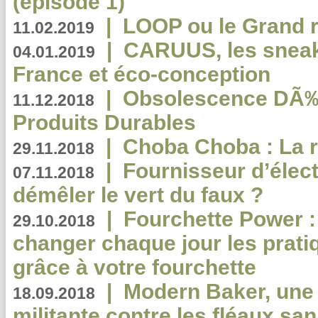
(épisode 1)
|
LOOP ou le Grand r
11.02.2019
|
CARUUS, les sneake
04.01.2019
France et éco-conception
|
Obsolescence DÃ
11.12.2018
Produits Durables
|
Choba Choba : La r
29.11.2018
|
Fournisseur d’élec
07.11.2018
démêler le vert du faux ?
|
Fourchette Power 
29.10.2018
changer chaque jour les prati
grâce à votre fourchette
|
Modern Baker, une 
18.09.2018
militante contre les fléaux san