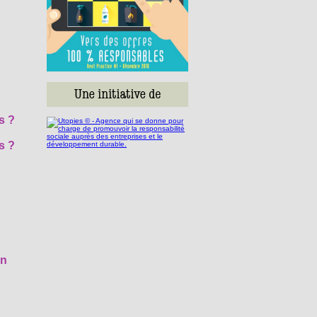
s ?
s ?
in