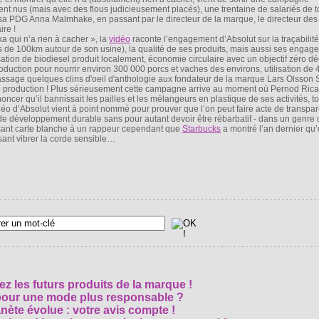
ent nus (mais avec des flous judicieusement placés), une trentaine de salariés de 
à sa PDG Anna Malmhake, en passant par le directeur de la marque, le directeur des 
ire !
a qui n’a rien à cacher », la
vidéo
raconte l’engagement d’Absolut sur la traçabilit
s de 100km autour de son usine), la qualité de ses produits, mais aussi ses engag
ation de biodiesel produit localement, économie circulaire avec un objectif zéro dé
roduction pour nourrir environ 300 000 porcs et vaches des environs, utilisation de
u passage quelques clins d'oeil d'anthologie aux fondateur de la marque Lars Olsson
de production ! Plus sérieusement cette campagne arrive au moment où Pernod Ricar
ncer qu’il bannissait les pailles et les mélangeurs en plastique de ses activités, to
éo d’Absolut vient à point nommé pour prouver que l’on peut faire acte de transpa
 développement durable sans pour autant devoir être rébarbatif - dans un genre di
issant carte blanche à un rappeur cependant que
Starbucks
a montré l’an dernier qu
isant vibrer la corde sensible…
z les futurs produits de la marque !
 pour une mode plus responsable ?
nète évolue : votre avis compte !