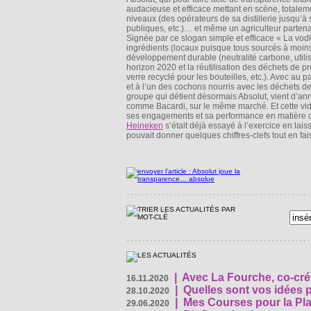
audacieuse et efficace mettant en scène, totalem
niveaux (des opérateurs de sa distillerie jusqu’
publiques, etc.)… et même un agriculteur partena
Signée par ce slogan simple et efficace « La vodk
ingrédients (locaux puisque tous sourcés à moin
développement durable (neutralité carbone, utilis
horizon 2020 et la réutilisation des déchets de p
verre recyclé pour les bouteilles, etc.). Avec a
et à l’un des cochons nourris avec les déchets 
groupe qui détient désormais Absolut, vient d’anno
comme Bacardi, sur le même marché. Et cette vid
ses engagements et sa performance en matière de
Heineken
s’était déjà essayé à l’exercice en la
pouvait donner quelques chiffres-clefs tout en fa
|
Avec La Fourche, co-crée
16.11.2020
|
Quelles sont vos idées
28.10.2020
|
Mes Courses pour la Pla
29.06.2020