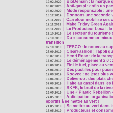
|
BioDemain : la marque qu
19.02.2020
|
Anti-gaspi : enfin un pa
03.02.2020
|
Mode responsable : une f
03.02.2020
|
Donnons une seconde vi
13.12.2019
|
Carrefour mobilise ses 
26.11.2019
|
Make Friday Green Again
12.11.2019
|
Le Producteur Local : le
05.11.2019
|
Le secteur du tourisme d
28.10.2019
|
Du « consommer mieux »
17.10.2019
transition
|
TESCO : le nouveau supe
07.10.2019
|
ClearFashion : l’appli q
27.09.2019
|
Henri Rose : de la tran
30.07.2019
|
Le déménagement 2.0 : z
17.07.2019
|
Fini le fuel, place au ven
28.06.2019
|
Des pastilles pour passe
25.06.2019
|
Koovee : ne jetez plus v
19.06.2019
|
Deliveroo : des plats ch
14.06.2019
|
Halte au gaspi dans les
07.06.2019
|
SKFK, le bruit de la rév
04.06.2019
|
Une « Plastic Rebellion
29.05.2019
|
Anticipation, organisat
24.05.2019
sportifs à se mettre au vert !
|
Se mettre au vert dans l
21.05.2019
|
Producteurs et consomma
17.05.2019