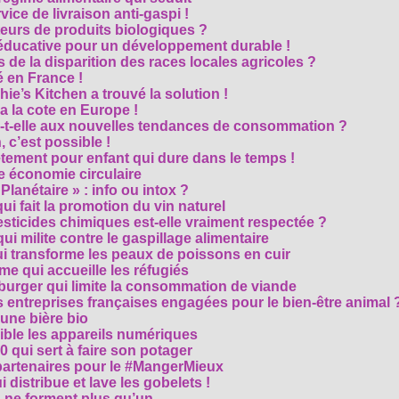
vice de livraison anti-gaspi !
eurs de produits biologiques ?
e éducative pour un développement durable !
 de la disparition des races locales agricoles ?
 en France !
ie’s Kitchen a trouvé la solution !
 a la cote en Europe !
-t-elle aux nouvelles tendances de consommation ?
 c’est possible !
vêtement pour enfant qui dure dans le temps !
 économie circulaire
anétaire » : info ou intox ?
qui fait la promotion du vin naturel
pesticides chimiques est-elle vraiment respectée ?
ui milite contre le gaspillage alimentaire
qui transforme les peaux de poissons en cuir
e qui accueille les réfugiés
e burger qui limite la consommation de viande
s entreprises françaises engagées pour le bien-être animal 
une bière bio
ble les appareils numériques
0 qui sert à faire son potager
 partenaires pour le #MangerMieux
 distribue et lave les gobelets !
e forment plus qu’un ...