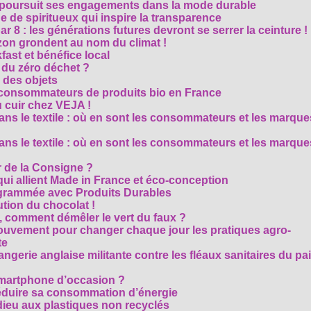
M poursuit ses engagements dans la mode durable
 de spiritueux qui inspire la transparence
r 8 : les générations futures devront se serrer la ceinture !
on grondent au nom du climat !
ast et bénéfice local
 du zéro déchet ?
e des objets
consommateurs de produits bio en France
 cuir chez VEJA !
ns le textile : où en sont les consommateurs et les marque
ns le textile : où en sont les consommateurs et les marque
 de la Consigne ?
i allient Made in France et éco-conception
rammée avec Produits Durables
tion du chocolat !
é, comment démêler le vert du faux ?
ouvement pour changer chaque jour les pratiques agro-
te
gerie anglaise militante contre les fléaux sanitaires du pa
smartphone d’occasion ?
réduire sa consommation d’énergie
dieu aux plastiques non recyclés