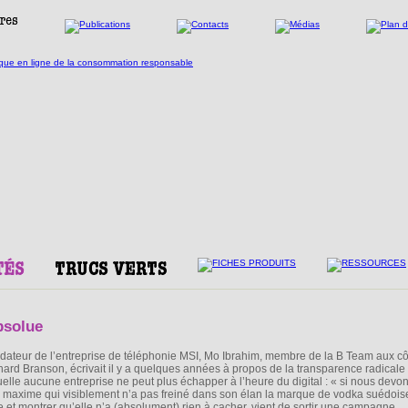
bsolue
dateur de l’entreprise de téléphonie MSI, Mo Ibrahim, membre de la B Team aux c
hard Branson, écrivait il y a quelques années à propos de la transparence radicale
uelle aucune entreprise ne peut plus échapper à l’heure du digital : « si nous devo
 Une maxime qui visiblement n’a pas freiné dans son élan la marque de vodka suédois
le et montrer qu’elle n’a (absolument) rien à cacher, vient de sortir une campagne