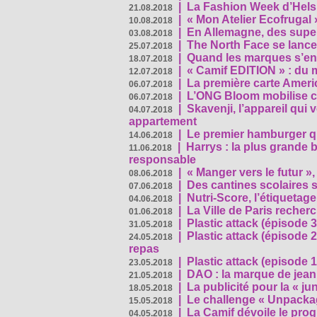
|
La Fashion Week d’Helsin
21.08.2018
|
« Mon Atelier Ecofrugal 
10.08.2018
|
En Allemagne, des superm
03.08.2018
|
The North Face se lance
25.07.2018
|
Quand les marques s’eng
18.07.2018
|
« Camif EDITION » : du 
12.07.2018
|
La première carte Ameri
06.07.2018
|
L’ONG Bloom mobilise co
06.07.2018
|
Skavenji, l’appareil qui
04.07.2018
appartement
|
Le premier hamburger q
14.06.2018
|
Harrys : la plus grande 
11.06.2018
responsable
|
« Manger vers le futur »
08.06.2018
|
Des cantines scolaires 
07.06.2018
|
Nutri-Score, l’étiquetag
04.06.2018
|
La Ville de Paris recher
01.06.2018
|
Plastic attack (épisode 
31.05.2018
|
Plastic attack (épisode
24.05.2018
repas
|
Plastic attack (episode 1
23.05.2018
|
DAO : la marque de jean 
21.05.2018
|
La publicité pour la « j
18.05.2018
|
Le challenge « Unpackag
15.05.2018
|
La Camif dévoile le pr
04.05.2018