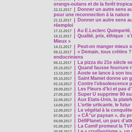
orangs-outans et de la forêt tropica
|
Donner un autre sens au
22.11.2017
pour une reconnection à la nature
|
Donner un autre sens au 
21.11.2017
réemploi
|
Au E.Leclerc Quimperlé,
17.11.2017
|
Qualité, prix, éthique : 
16.11.2017
Mieux »
|
Peut-on manger mieux s
14.11.2017
|
« Demain, tous crétins ?
09.11.2017
endocriniens
|
La pizza du 21e siècle s
06.11.2017
|
Quand fausse fourrure ri
25.10.2017
|
Aoste se lance à son tou
13.10.2017
|
Saint Mamet donne un g
05.10.2017
|
Contre l’obsolescence p
02.10.2017
|
Les Fleurs d’Ici et pas d’
29.09.2017
|
Super U supprime 90 su
27.09.2017
|
Aux Etats-Unis, la plate
22.09.2017
|
L’ortie urticante, le futur
14.09.2017
|
Le végétal à la conquête
12.09.2017
|
« CÅ“ur paysan », du p
07.09.2017
|
DéfiPlanet, un parc d’at
04.09.2017
|
La Camif promeut la TVA
01.09.2017
|
Le « crudivorisme », un 
30.08.2017