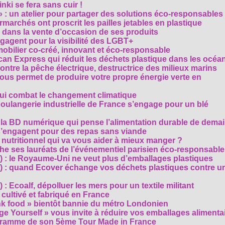
ki se fera sans cuir !
» : un atelier pour partager des solutions éco-responsables
archés ont proscrit les pailles jetables en plastique
 dans la vente d’occasion de ses produits
agent pour la visibilité des LGBT+
mobilier co-créé, innovant et éco-responsable
can Express qui réduit les déchets plastique dans les océa
ntre la pêche électrique, destructrice des milieux marins
 vous permet de produire votre propre énergie verte en
ui combat le changement climatique
boulangerie industrielle de France s’engage pour un blé
, la BD numérique qui pense l’alimentation durable de dema
s’engagent pour des repas sans viande
e nutritionnel qui va vous aider à mieux manger ?
che ses lauréats de l’événementiel parisien éco-responsable
3) : le Royaume-Uni ne veut plus d’emballages plastiques
 2) : quand Ecover échange vos déchets plastiques contre u
) : Ecoalf, dépolluer les mers pour un textile militant
cultivé et fabriqué en France
unk food » bientôt bannie du métro Londonien
e Yourself » vous invite à réduire vos emballages alimenta
ogramme de son 5ème Tour Made in France