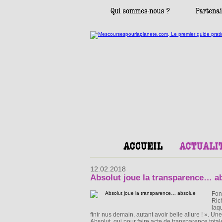
12.02.2018
Absolut joue la transparence… a
Fon
Ric
laq
finir nus demain, autant avoir belle allure ! ».
Absolut, qui pour faire acte de transparence tota