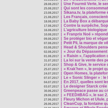
|
Une Fourmii Verte, le ser
28.08.2017
|
Qui sont les consommat
25.08.2017
|
Sikana.tv, la plateform
23.08.2017
|
Les Français, conscients
21.08.2017
|
La Baby Box a débarqué
18.08.2017
|
Contre la surpêche, Soph
17.08.2017
|
L’agriculture biologique
16.08.2017
|
« Franprix Noé » répond
10.08.2017
|
Se protéger bio et végan,
09.08.2017
|
Petit Pli, la marque de 
07.08.2017
|
Head & Shoulders pense
03.08.2017
|
« Jour du Dépassement Pl
02.08.2017
|
« Raisin », l’application 
01.08.2017
|
La loi sur la vente des 
31.07.2017
|
Shop & Give, le service q
27.07.2017
|
« Krak’hen », le projet 
25.07.2017
|
Open Homes, la plateform
24.07.2017
|
Le « Sonic Slinger » : l
07.07.2017
|
En 2017, quelles sont le
04.07.2017
|
Le designer Starck crée 
03.07.2017
|
Greenpeace passe au cri
30.06.2017
|
« FEEDitBAG », le sac 2.
29.06.2017
|
Fleury Michon et Ulule,
27.06.2017
|
CleanCup, la fontaine qui
26.06.2017
|
Amazon et Whole Foods n