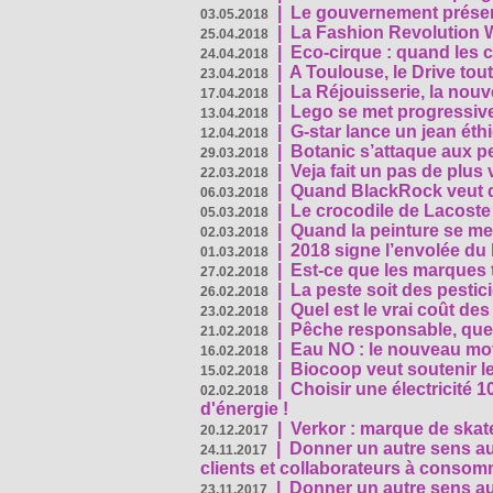
|
Le gouvernement présen
03.05.2018
|
La Fashion Revolution 
25.04.2018
|
Eco-cirque : quand les 
24.04.2018
|
A Toulouse, le Drive tou
23.04.2018
|
La Réjouisserie, la nou
17.04.2018
|
Lego se met progressive
13.04.2018
|
G-star lance un jean éth
12.04.2018
|
Botanic s’attaque aux pe
29.03.2018
|
Veja fait un pas de plus
22.03.2018
|
Quand BlackRock veut do
06.03.2018
|
Le crocodile de Lacost
05.03.2018
|
Quand la peinture se met
02.03.2018
|
2018 signe l’envolée du
01.03.2018
|
Est-ce que les marques t
27.02.2018
|
La peste soit des pestic
26.02.2018
|
Quel est le vrai coût des
23.02.2018
|
Pêche responsable, quel
21.02.2018
|
Eau NO : le nouveau mo
16.02.2018
|
Biocoop veut soutenir le
15.02.2018
|
Choisir une électricité
02.02.2018
d'énergie !
|
Verkor : marque de ska
20.12.2017
|
Donner un autre sens au 
24.11.2017
clients et collaborateurs à conso
|
Donner un autre sens au
23.11.2017