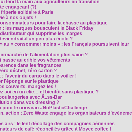
i tend la main aux agriculteurs en transition
cte engageant (?)
riperie solidaire à Paris
e à nos objets !
consommateurs pour faire la chasse au plastique
 : les marques bousculent le Black Friday
 distributeur qui supprime les marges
eviendrait-il un peu plus écolo ?
 au « consommer moins » : les Français poursuivent leur
rmarché de l’alimentation plus saine ?
ui passe au crible vos vêtements
sparence dans les fragrances
éro déchet, zéro carton ?
t : l’avenir du cargo dans le voilier !
r l’éponge sur le plastique
os couverts, mangez-les !
ez soi en un clic… et bientôt sans plastique ?
 boulangeries avec Ã„ss-Bar
olution dans vos dressing ?
 » pour le nouveau #NoPlasticChallenge
ion, action : Zero Waste engage les organisateurs d’événem
es airs : le lent décollage des compagnies aériennes
teurs de café réconciliés grâce à Moyee coffee !