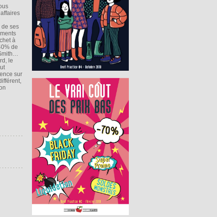
tous
affaires
é de ses
ements
chet à
 40% de
 Smith…
d, le
ut
rence sur
fférent,
’on