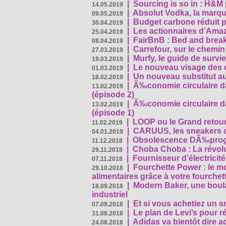
|
Sourcing is so in : H&
14.05.2019
|
Absolut Vodka, la marque
09.05.2019
|
Budget carbone réduit pa
30.04.2019
|
Les actionnaires d’Amaz
25.04.2019
|
FairBnB : Bed and breakf
08.04.2019
|
Carrefour, sur le chemin
27.03.2019
|
Murfy, le guide de survi
19.03.2019
|
Le nouveau visage des 
01.03.2019
|
Un nouveau substitut au
18.02.2019
|
Ã‰conomie circulaire da
13.02.2019
(épisode 2)
|
Ã‰conomie circulaire da
13.02.2019
(épisode 1)
|
LOOP ou le Grand retour
11.02.2019
|
CARUUS, les sneakers qu
04.01.2019
|
Obsolescence DÃ‰prog
11.12.2018
|
Choba Choba : La révolu
29.11.2018
|
Fournisseur d’électricit
07.11.2018
|
Fourchette Power : le m
29.10.2018
alimentaires grâce à votre fourchet
|
Modern Baker, une boulan
18.09.2018
industriel
|
Et si vous achetiez un 
07.09.2018
|
Le plan de Levi’s pour 
31.08.2018
|
Adidas va bientôt dire a
24.08.2018