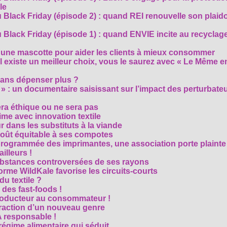
le
 Black Friday (épisode 2) : quand REI renouvelle son plaid
Black Friday (épisode 1) : quand ENVIE incite au recyclage
 une mascotte pour aider les clients à mieux consommer
s’il existe un meilleur choix, vous le saurez avec « Le Même e
ans dépenser plus ?
 » : un documentaire saisissant sur l’impact des perturbate
era éthique ou ne sera pas
me avec innovation textile
r dans les substituts à la viande
oût équitable à ses compotes
rogrammée des imprimantes, une association porte plainte
ailleurs !
bstances controversées de ses rayons
forme WildKale favorise les circuits-courts
 du textile ?
 des fast-foods !
roducteur au consommateur !
traction d’un nouveau genre
 responsable !
régime alimentaire qui séduit