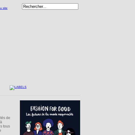
ôtés de
 à
ns tous
e