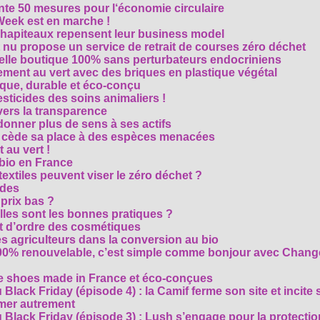
te 50 mesures pour l‘économie circulaire
Week est en marche !
chapiteaux repensent leur business model
t nu propose un service de retrait de courses zéro déchet
velle boutique 100% sans perturbateurs endocriniens
ment au vert avec des briques en plastique végétal
ique, durable et éco-conçu
sticides des soins animaliers !
 vers la transparence
nner plus de sens à ses actifs
e cède sa place à des espèces menacées
 au vert !
 bio en France
extiles peuvent viser le zéro déchet ?
ides
 prix bas ?
les sont les bonnes pratiques ?
t d’ordre des cosmétiques
s agriculteurs dans la conversion au bio
 100% renouvelable, c’est simple comme bonjour avec Chan
te shoes made in France et éco-conçues
Black Friday (épisode 4) : la Camif ferme son site et incite 
mmer autrement
 Black Friday (épisode 3) : Lush s’engage pour la protecti