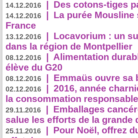
|
Des cotons-tiges pa
14.12.2016
|
La purée Mousline 
14.12.2016
France
|
Locavorium : un s
13.12.2016
dans la région de Montpellier
|
Alimentation durab
08.12.2016
élève du G20
|
Emmaüs ouvre sa bo
08.12.2016
|
2016, année charni
02.12.2016
la consommation responsable
|
Emballages cancér
29.11.2016
salue les efforts de la grande 
|
Pour Noël, offrez d
25.11.2016