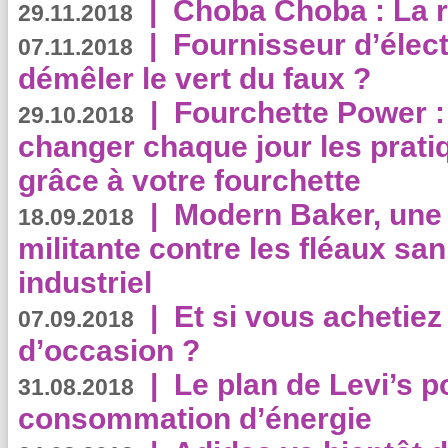
|
Choba Choba : La r
29.11.2018
|
Fournisseur d’élec
07.11.2018
démêler le vert du faux ?
|
Fourchette Power 
29.10.2018
changer chaque jour les prati
grâce à votre fourchette
|
Modern Baker, une 
18.09.2018
militante contre les fléaux san
industriel
|
Et si vous achetie
07.09.2018
d’occasion ?
|
Le plan de Levi’s p
31.08.2018
consommation d’énergie