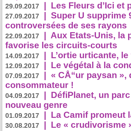
|
Les Fleurs d’Ici et p
29.09.2017
|
Super U supprime 
27.09.2017
controversées de ses rayons
|
Aux Etats-Unis, la
22.09.2017
favorise les circuits-courts
|
L’ortie urticante, le
14.09.2017
|
Le végétal à la con
12.09.2017
|
« CÅ“ur paysan », 
07.09.2017
consommateur !
|
DéfiPlanet, un parc
04.09.2017
nouveau genre
|
La Camif promeut l
01.09.2017
|
Le « crudivorisme 
30.08.2017