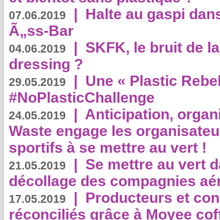
|
Halte au gaspi dan
07.06.2019
Ã„ss-Bar
|
SKFK, le bruit de l
04.06.2019
dressing ?
|
Une « Plastic Rebe
29.05.2019
#NoPlasticChallenge
|
Anticipation, organi
24.05.2019
Waste engage les organisate
sportifs à se mettre au vert !
|
Se mettre au vert da
21.05.2019
décollage des compagnies aé
|
Producteurs et co
17.05.2019
réconciliés grâce à Moyee cof