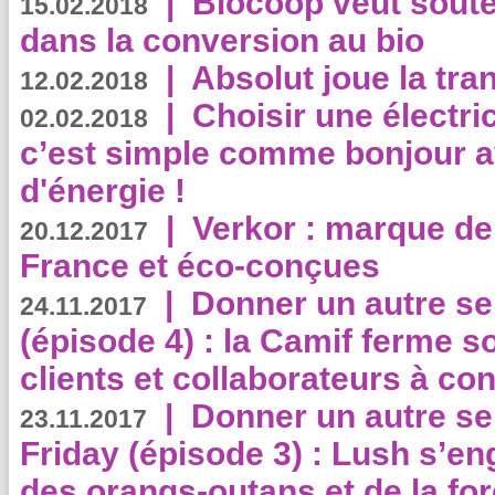
|
Biocoop veut souten
15.02.2018
dans la conversion au bio
|
Absolut joue la tr
12.02.2018
|
Choisir une électri
02.02.2018
c’est simple comme bonjour 
d'énergie !
|
Verkor : marque de
20.12.2017
France et éco-conçues
|
Donner un autre se
24.11.2017
(épisode 4) : la Camif ferme so
clients et collaborateurs à 
|
Donner un autre se
23.11.2017
Friday (épisode 3) : Lush s’en
des orangs-outans et de la for