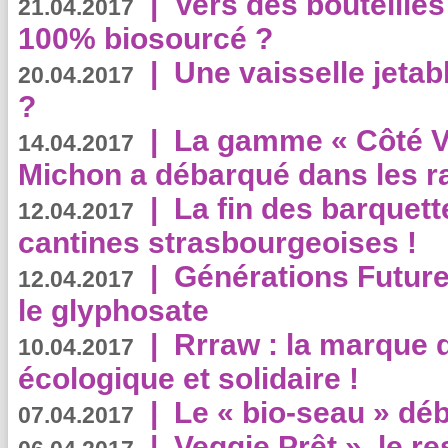
|
Vers des bouteilles
21.04.2017
100% biosourcé ?
|
Une vaisselle jeta
20.04.2017
?
|
La gamme « Côté Vé
14.04.2017
Michon a débarqué dans les r
|
La fin des barquett
12.04.2017
cantines strasbourgeoises !
|
Générations Future
12.04.2017
le glyphosate
|
Rrraw : la marque 
10.04.2017
écologique et solidaire !
|
Le « bio-seau » déb
07.04.2017
|
Veggie Prêt », le r