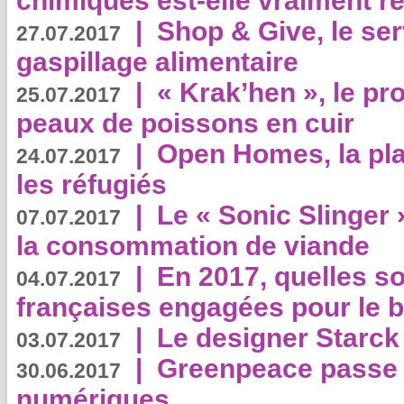
chimiques est-elle vraiment r
|
Shop & Give, le serv
27.07.2017
gaspillage alimentaire
|
« Krak’hen », le pr
25.07.2017
peaux de poissons en cuir
|
Open Homes, la pla
24.07.2017
les réfugiés
|
Le « Sonic Slinger »
07.07.2017
la consommation de viande
|
En 2017, quelles so
04.07.2017
françaises engagées pour le b
|
Le designer Starck 
03.07.2017
|
Greenpeace passe a
30.06.2017
numériques