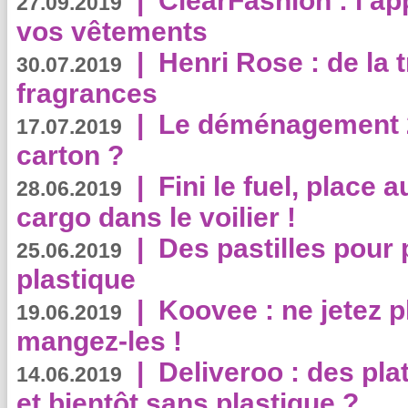
|
ClearFashion : l’ap
27.09.2019
vos vêtements
|
Henri Rose : de la
30.07.2019
fragrances
|
Le déménagement 2.
17.07.2019
carton ?
|
Fini le fuel, place a
28.06.2019
cargo dans le voilier !
|
Des pastilles pour 
25.06.2019
plastique
|
Koovee : ne jetez p
19.06.2019
mangez-les !
|
Deliveroo : des pla
14.06.2019
et bientôt sans plastique ?