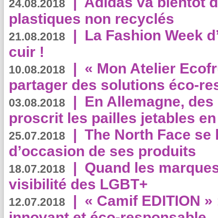
|
Adidas va bientôt d
24.08.2018
plastiques non recyclés
|
La Fashion Week d’
21.08.2018
cuir !
|
« Mon Atelier Ecofr
10.08.2018
partager des solutions éco-r
|
En Allemagne, des
03.08.2018
proscrit les pailles jetables e
|
The North Face se 
25.07.2018
d’occasion de ses produits
|
Quand les marques
18.07.2018
visibilité des LGBT+
|
« Camif EDITION » :
12.07.2018
innovant et éco-responsable