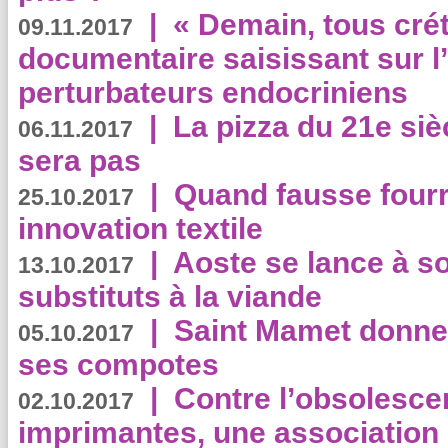
|
« Demain, tous crét
09.11.2017
documentaire saisissant sur l
perturbateurs endocriniens
|
La pizza du 21e siè
06.11.2017
sera pas
|
Quand fausse fourr
25.10.2017
innovation textile
|
Aoste se lance à so
13.10.2017
substituts à la viande
|
Saint Mamet donne 
05.10.2017
ses compotes
|
Contre l’obsolesc
02.10.2017
imprimantes, une association 