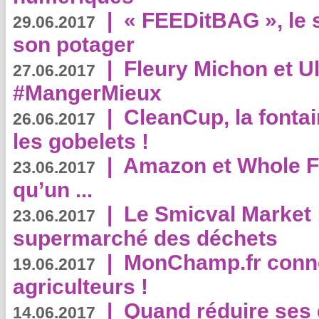
|
« FEEDitBAG », le s
29.06.2017
son potager
|
Fleury Michon et Ul
27.06.2017
#MangerMieux
|
CleanCup, la fontai
26.06.2017
les gobelets !
|
Amazon et Whole F
23.06.2017
qu’un ...
|
Le Smicval Market :
23.06.2017
supermarché des déchets
|
MonChamp.fr conne
19.06.2017
agriculteurs !
|
Quand réduire ses 
14.06.2017