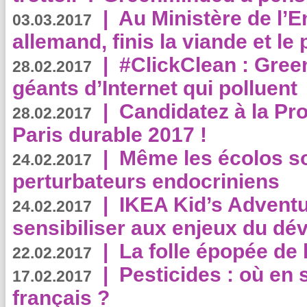
|
Au Ministère de l’
03.03.2017
allemand, finis la viande et le
|
#ClickClean : Gree
28.02.2017
géants d’Internet qui polluent
|
Candidatez à la Pr
28.02.2017
Paris durable 2017 !
|
Même les écolos s
24.02.2017
perturbateurs endocriniens
|
IKEA Kid’s Adventu
24.02.2017
sensibiliser aux enjeux du d
|
La folle épopée de 
22.02.2017
|
Pesticides : où en 
17.02.2017
français ?