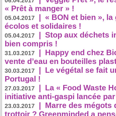
06.04.2017
« Prêt à manger » !
|
« BON et bien », l
05.04.2017
écolos et solidaires !
|
Stop aux déchets i
05.04.2017
bien compris !
|
Happy end chez Bio
31.03.2017
vente d’eau en bouteilles plas
|
Le végétal se fait 
30.03.2017
Portugal !
|
La « Food Waste Hot
27.03.2017
initiative anti-gaspi lancée pa
|
Marre des mégots q
23.03.2017
trottoir ? Greenminded a pens