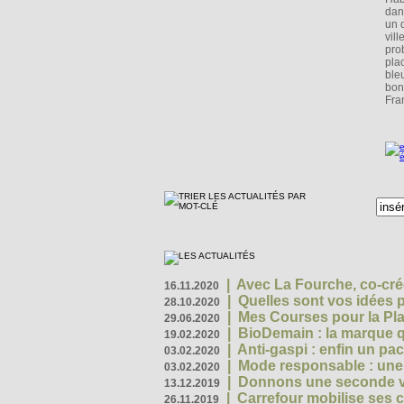
dan
un 
vil
pro
pla
ble
bon
Fra
|
Avec La Fourche, co-crée
16.11.2020
|
Quelles sont vos idées
28.10.2020
|
Mes Courses pour la Pla
29.06.2020
|
BioDemain : la marque qu
19.02.2020
|
Anti-gaspi : enfin un pa
03.02.2020
|
Mode responsable : une f
03.02.2020
|
Donnons une seconde vi
13.12.2019
|
Carrefour mobilise ses 
26.11.2019