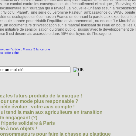
s leur combat contre les conséquences du réchauffement climatique ; "Surviving Ka
documentaire sur l'ouragan qui a ravagé La Nouvelle-Orléans et sur la reconstructi
le ; "Biotiful Planet", une série où Jéromine Pasteur, ambassadrice du WWF, pointe 
blèmes écologiques méconnus en France en donnant la parole aux experts qui lutt
ce toute l’année pour rétablir l’équilibre environnemental ; ou encore "Le Marché de
u", un documentaire d’investigation sur le marché florissant de l’eau en bouteilles.
ne initiative de sensibilisation du grand public, puisqu’avec le développement de 
nce 5 est désormais accessible dans 56% des foyers de l’hexagone.
z les futurs produits de la marque !
 pour une mode plus responsable ?
nète évolue : votre avis compte !
i tend la main aux agriculteurs en transition
cte engageant (?)
riperie solidaire à Paris
e à nos objets !
consommateurs pour faire la chasse au plastique