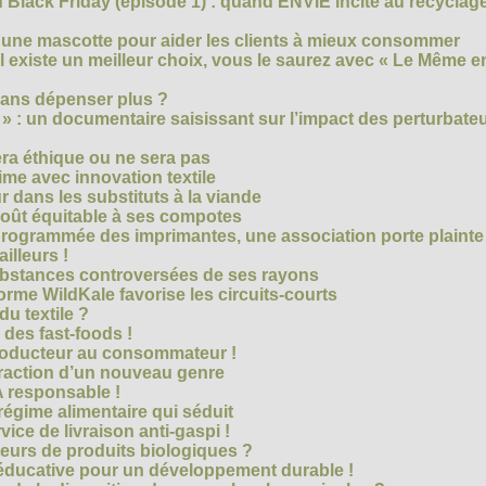
Black Friday (épisode 1) : quand ENVIE incite au recyclage
 une mascotte pour aider les clients à mieux consommer
s’il existe un meilleur choix, vous le saurez avec « Le Même e
ans dépenser plus ?
 » : un documentaire saisissant sur l’impact des perturbate
era éthique ou ne sera pas
me avec innovation textile
r dans les substituts à la viande
oût équitable à ses compotes
rogrammée des imprimantes, une association porte plainte
ailleurs !
bstances controversées de ses rayons
forme WildKale favorise les circuits-courts
 du textile ?
 des fast-foods !
roducteur au consommateur !
traction d’un nouveau genre
 responsable !
régime alimentaire qui séduit
vice de livraison anti-gaspi !
eurs de produits biologiques ?
e éducative pour un développement durable !