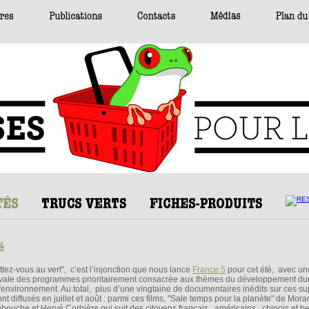
é
ttez-vous au vert", c’est l’injonction que nous lance
France 5
pour cet été, avec une
ivale des programmes prioritairement consacrée aux thèmes du développement dur
l'environnement. Au total, plus d’une vingtaine de documentaires inédits sur ces su
nt diffusés en juillet et août : parmi ces films, "Sale temps pour la planète" de Morad
bouche et Hervé Corbière qui suit des citoyens français, américains, chinois et b