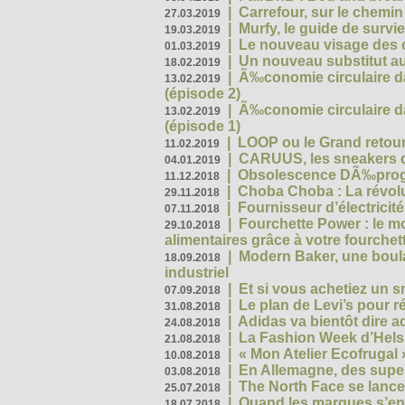
|
Carrefour, sur le chemin
27.03.2019
|
Murfy, le guide de survi
19.03.2019
|
Le nouveau visage des 
01.03.2019
|
Un nouveau substitut au
18.02.2019
|
Ã‰conomie circulaire da
13.02.2019
(épisode 2)
|
Ã‰conomie circulaire da
13.02.2019
(épisode 1)
|
LOOP ou le Grand retour
11.02.2019
|
CARUUS, les sneakers qu
04.01.2019
|
Obsolescence DÃ‰prog
11.12.2018
|
Choba Choba : La révolu
29.11.2018
|
Fournisseur d’électricit
07.11.2018
|
Fourchette Power : le m
29.10.2018
alimentaires grâce à votre fourchet
|
Modern Baker, une boulan
18.09.2018
industriel
|
Et si vous achetiez un 
07.09.2018
|
Le plan de Levi’s pour 
31.08.2018
|
Adidas va bientôt dire a
24.08.2018
|
La Fashion Week d’Helsin
21.08.2018
|
« Mon Atelier Ecofrugal 
10.08.2018
|
En Allemagne, des superm
03.08.2018
|
The North Face se lance
25.07.2018
|
Quand les marques s’eng
18.07.2018