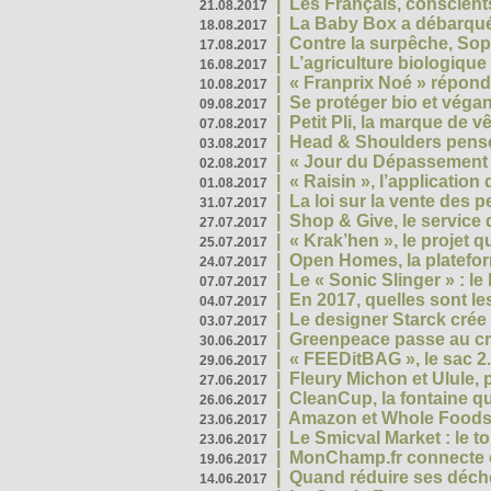
|
Les Français, conscients
21.08.2017
|
La Baby Box a débarqué
18.08.2017
|
Contre la surpêche, Soph
17.08.2017
|
L’agriculture biologique
16.08.2017
|
« Franprix Noé » répond
10.08.2017
|
Se protéger bio et végan,
09.08.2017
|
Petit Pli, la marque de 
07.08.2017
|
Head & Shoulders pense
03.08.2017
|
« Jour du Dépassement Pl
02.08.2017
|
« Raisin », l’application 
01.08.2017
|
La loi sur la vente des 
31.07.2017
|
Shop & Give, le service q
27.07.2017
|
« Krak’hen », le projet 
25.07.2017
|
Open Homes, la plateform
24.07.2017
|
Le « Sonic Slinger » : l
07.07.2017
|
En 2017, quelles sont le
04.07.2017
|
Le designer Starck crée 
03.07.2017
|
Greenpeace passe au cri
30.06.2017
|
« FEEDitBAG », le sac 2.
29.06.2017
|
Fleury Michon et Ulule,
27.06.2017
|
CleanCup, la fontaine qui
26.06.2017
|
Amazon et Whole Foods n
23.06.2017
|
Le Smicval Market : le 
23.06.2017
|
MonChamp.fr connecte en
19.06.2017
|
Quand réduire ses déche
14.06.2017