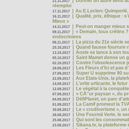
|
Donner un autre sens au 
21.11.2017
réemploi
|
Au E.Leclerc Quimperlé,
17.11.2017
|
Qualité, prix, éthique : 
16.11.2017
Mieux »
|
Peut-on manger mieux s
14.11.2017
|
« Demain, tous crétins ?
09.11.2017
endocriniens
|
La pizza du 21e siècle s
06.11.2017
|
Quand fausse fourrure ri
25.10.2017
|
Aoste se lance à son tou
13.10.2017
|
Saint Mamet donne un g
05.10.2017
|
Contre l’obsolescence p
02.10.2017
|
Les Fleurs d’Ici et pas d’
29.09.2017
|
Super U supprime 90 su
27.09.2017
|
Aux Etats-Unis, la plate
22.09.2017
|
L’ortie urticante, le futur
14.09.2017
|
Le végétal à la conquête
12.09.2017
|
« CÅ“ur paysan », du p
07.09.2017
|
DéfiPlanet, un parc d’at
04.09.2017
|
La Camif promeut la TVA
01.09.2017
|
Le « crudivorisme », un 
30.08.2017
|
Une Fourmii Verte, le ser
28.08.2017
|
Qui sont les consommat
25.08.2017
|
Sikana.tv, la plateform
23.08.2017