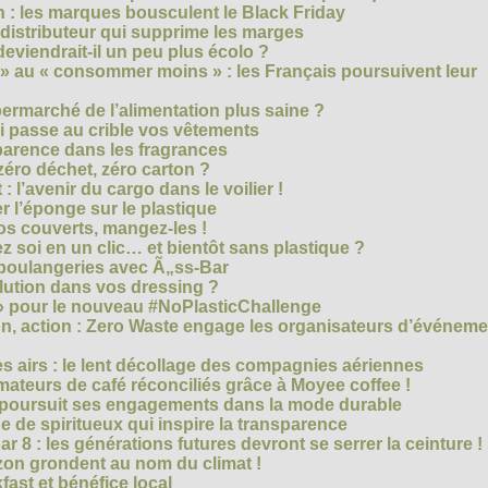
 : les marques bousculent le Black Friday
 distributeur qui supprime les marges
eviendrait-il un peu plus écolo ?
 au « consommer moins » : les Français poursuivent leur
rmarché de l’alimentation plus saine ?
ui passe au crible vos vêtements
sparence dans les fragrances
éro déchet, zéro carton ?
t : l’avenir du cargo dans le voilier !
r l’éponge sur le plastique
os couverts, mangez-les !
ez soi en un clic… et bientôt sans plastique ?
 boulangeries avec Ã„ss-Bar
olution dans vos dressing ?
 » pour le nouveau #NoPlasticChallenge
ion, action : Zero Waste engage les organisateurs d’événem
es airs : le lent décollage des compagnies aériennes
teurs de café réconciliés grâce à Moyee coffee !
M poursuit ses engagements dans la mode durable
 de spiritueux qui inspire la transparence
r 8 : les générations futures devront se serrer la ceinture !
on grondent au nom du climat !
ast et bénéfice local