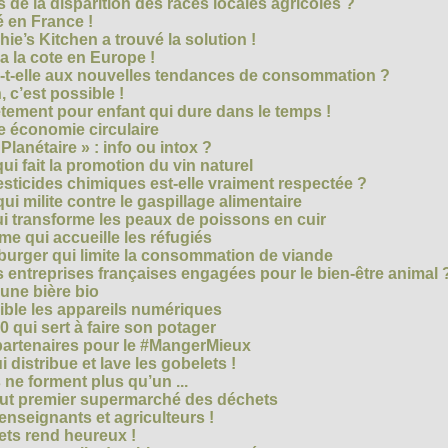
 de la disparition des races locales agricoles ?
 en France !
ie’s Kitchen a trouvé la solution !
 a la cote en Europe !
-t-elle aux nouvelles tendances de consommation ?
 c’est possible !
vêtement pour enfant qui dure dans le temps !
 économie circulaire
anétaire » : info ou intox ?
qui fait la promotion du vin naturel
pesticides chimiques est-elle vraiment respectée ?
ui milite contre le gaspillage alimentaire
qui transforme les peaux de poissons en cuir
e qui accueille les réfugiés
e burger qui limite la consommation de viande
s entreprises françaises engagées pour le bien-être animal 
une bière bio
ble les appareils numériques
0 qui sert à faire son potager
 partenaires pour le #MangerMieux
 distribue et lave les gobelets !
e forment plus qu’un ...
tout premier supermarché des déchets
seignants et agriculteurs !
ts rend heureux !