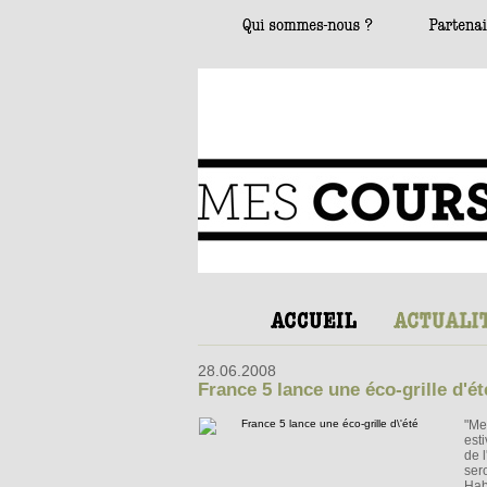
28.06.2008
France 5 lance une éco-grille d'ét
"Me
est
de 
sero
Hab