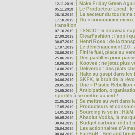
|
Make Friday Green Again
12.11.2019
|
Le Producteur Local : le
05.11.2019
|
Le secteur du tourisme d
28.10.2019
|
Du « consommer mieux »
17.10.2019
transition
|
TESCO : le nouveau supe
07.10.2019
|
ClearFashion : l’appli q
27.09.2019
|
Henri Rose : de la tran
30.07.2019
|
Le déménagement 2.0 : z
17.07.2019
|
Fini le fuel, place au ven
28.06.2019
|
Des pastilles pour passe
25.06.2019
|
Koovee : ne jetez plus v
19.06.2019
|
Deliveroo : des plats ch
14.06.2019
|
Halte au gaspi dans les
07.06.2019
|
SKFK, le bruit de la rév
04.06.2019
|
Une « Plastic Rebellion
29.05.2019
|
Anticipation, organisat
24.05.2019
sportifs à se mettre au vert !
|
Se mettre au vert dans l
21.05.2019
|
Producteurs et consomma
17.05.2019
|
Sourcing is so in : H&
14.05.2019
|
Absolut Vodka, la marque
09.05.2019
|
Budget carbone réduit pa
30.04.2019
|
Les actionnaires d’Amaz
25.04.2019
|
FairBnB : Bed and breakf
08.04.2019