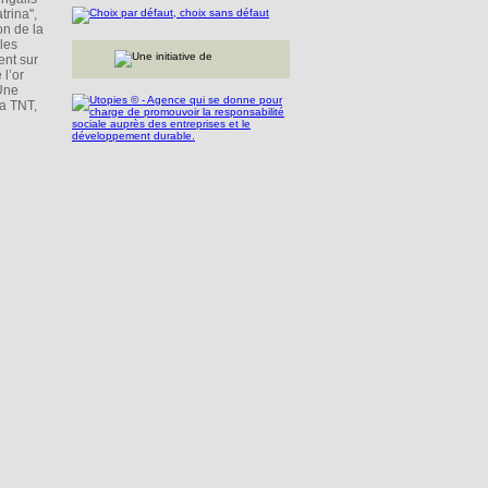
trina",
on de la
les
ent sur
 l’or
 Une
la TNT,