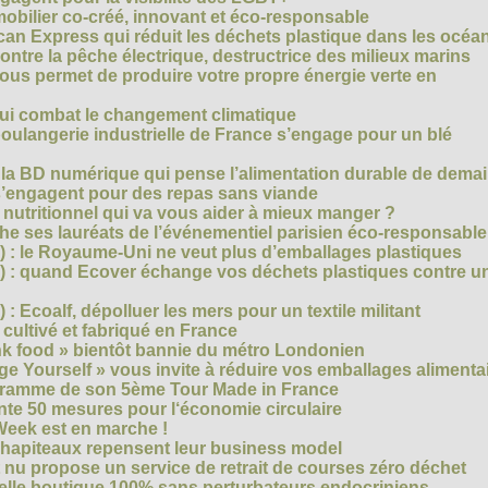
mobilier co-créé, innovant et éco-responsable
can Express qui réduit les déchets plastique dans les océa
ntre la pêche électrique, destructrice des milieux marins
 vous permet de produire votre propre énergie verte en
ui combat le changement climatique
boulangerie industrielle de France s’engage pour un blé
, la BD numérique qui pense l’alimentation durable de dema
s’engagent pour des repas sans viande
e nutritionnel qui va vous aider à mieux manger ?
che ses lauréats de l’événementiel parisien éco-responsable
3) : le Royaume-Uni ne veut plus d’emballages plastiques
 2) : quand Ecover échange vos déchets plastiques contre u
) : Ecoalf, dépolluer les mers pour un textile militant
cultivé et fabriqué en France
unk food » bientôt bannie du métro Londonien
e Yourself » vous invite à réduire vos emballages alimenta
ogramme de son 5ème Tour Made in France
te 50 mesures pour l‘économie circulaire
Week est en marche !
chapiteaux repensent leur business model
t nu propose un service de retrait de courses zéro déchet
velle boutique 100% sans perturbateurs endocriniens