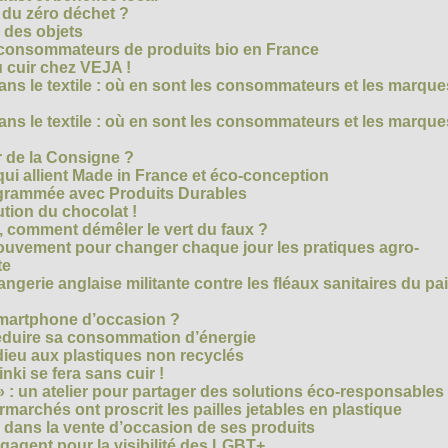
 du zéro déchet ?
e des objets
consommateurs de produits bio en France
 cuir chez VEJA !
ns le textile : où en sont les consommateurs et les marque
ns le textile : où en sont les consommateurs et les marque
 de la Consigne ?
i allient Made in France et éco-conception
rammée avec Produits Durables
tion du chocolat !
é, comment démêler le vert du faux ?
ouvement pour changer chaque jour les pratiques agro-
te
gerie anglaise militante contre les fléaux sanitaires du pa
smartphone d’occasion ?
réduire sa consommation d’énergie
dieu aux plastiques non recyclés
ki se fera sans cuir !
» : un atelier pour partager des solutions éco-responsables
archés ont proscrit les pailles jetables en plastique
 dans la vente d’occasion de ses produits
agent pour la visibilité des LGBT+