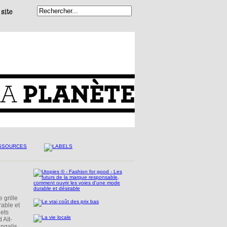
 grille
able et
jets
 Aït-
engalis