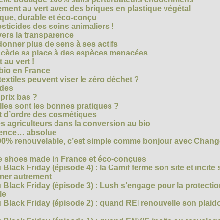
ment au vert avec des briques en plastique végétal
ique, durable et éco-conçu
sticides des soins animaliers !
 vers la transparence
nner plus de sens à ses actifs
e cède sa place à des espèces menacées
 au vert !
 bio en France
extiles peuvent viser le zéro déchet ?
ides
 prix bas ?
les sont les bonnes pratiques ?
t d’ordre des cosmétiques
s agriculteurs dans la conversion au bio
arence… absolue
 100% renouvelable, c’est simple comme bonjour avec Chan
te shoes made in France et éco-conçues
Black Friday (épisode 4) : la Camif ferme son site et incite 
mmer autrement
 Black Friday (épisode 3) : Lush s’engage pour la protecti
le
 Black Friday (épisode 2) : quand REI renouvelle son plaid