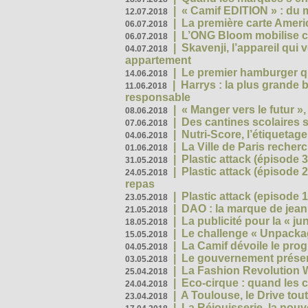
|
« Camif EDITION » : du 
12.07.2018
|
La première carte Ameri
06.07.2018
|
L’ONG Bloom mobilise co
06.07.2018
|
Skavenji, l’appareil qui
04.07.2018
appartement
|
Le premier hamburger q
14.06.2018
|
Harrys : la plus grande 
11.06.2018
responsable
|
« Manger vers le futur »
08.06.2018
|
Des cantines scolaires 
07.06.2018
|
Nutri-Score, l’étiquetag
04.06.2018
|
La Ville de Paris recher
01.06.2018
|
Plastic attack (épisode 
31.05.2018
|
Plastic attack (épisode
24.05.2018
repas
|
Plastic attack (episode 1
23.05.2018
|
DAO : la marque de jean 
21.05.2018
|
La publicité pour la « j
18.05.2018
|
Le challenge « Unpackag
15.05.2018
|
La Camif dévoile le pr
04.05.2018
|
Le gouvernement présen
03.05.2018
|
La Fashion Revolution 
25.04.2018
|
Eco-cirque : quand les 
24.04.2018
|
A Toulouse, le Drive tou
23.04.2018
|
La Réjouisserie, la nou