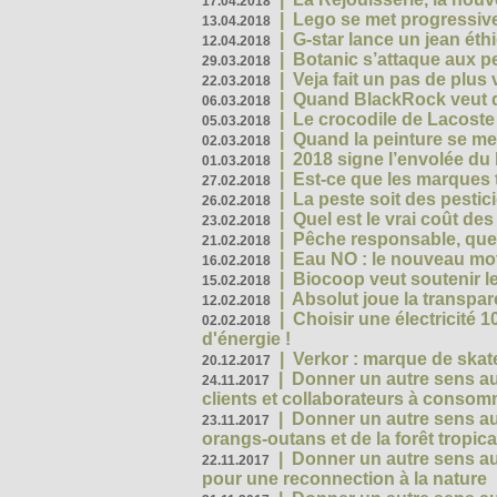
17.04.2018
|
Lego se met progressive
13.04.2018
|
G-star lance un jean éth
12.04.2018
|
Botanic s’attaque aux pe
29.03.2018
|
Veja fait un pas de plus
22.03.2018
|
Quand BlackRock veut do
06.03.2018
|
Le crocodile de Lacost
05.03.2018
|
Quand la peinture se met
02.03.2018
|
2018 signe l’envolée du
01.03.2018
|
Est-ce que les marques t
27.02.2018
|
La peste soit des pestic
26.02.2018
|
Quel est le vrai coût des
23.02.2018
|
Pêche responsable, quel
21.02.2018
|
Eau NO : le nouveau mo
16.02.2018
|
Biocoop veut soutenir le
15.02.2018
|
Absolut joue la transp
12.02.2018
|
Choisir une électricité
02.02.2018
d'énergie !
|
Verkor : marque de ska
20.12.2017
|
Donner un autre sens au 
24.11.2017
clients et collaborateurs à conso
|
Donner un autre sens au
23.11.2017
orangs-outans et de la forêt tropica
|
Donner un autre sens au
22.11.2017
pour une reconnection à la nature