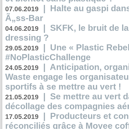
|
Halte au gaspi dan
07.06.2019
Ã„ss-Bar
|
SKFK, le bruit de l
04.06.2019
dressing ?
|
Une « Plastic Rebe
29.05.2019
#NoPlasticChallenge
|
Anticipation, organi
24.05.2019
Waste engage les organisate
sportifs à se mettre au vert !
|
Se mettre au vert da
21.05.2019
décollage des compagnies aé
|
Producteurs et co
17.05.2019
réconciliés grâce à Moyee cof