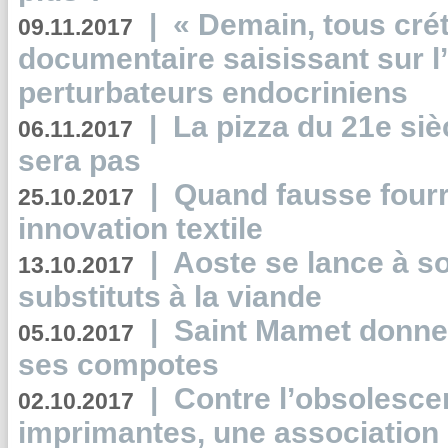
|
« Demain, tous crét
09.11.2017
documentaire saisissant sur l
perturbateurs endocriniens
|
La pizza du 21e siè
06.11.2017
sera pas
|
Quand fausse fourr
25.10.2017
innovation textile
|
Aoste se lance à so
13.10.2017
substituts à la viande
|
Saint Mamet donne 
05.10.2017
ses compotes
|
Contre l’obsolesc
02.10.2017
imprimantes, une association 