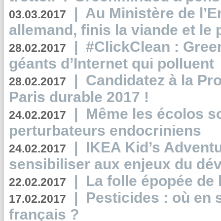
|
Au Ministère de l’
03.03.2017
allemand, finis la viande et le
|
#ClickClean : Gree
28.02.2017
géants d’Internet qui polluent
|
Candidatez à la Pr
28.02.2017
Paris durable 2017 !
|
Même les écolos s
24.02.2017
perturbateurs endocriniens
|
IKEA Kid’s Adventu
24.02.2017
sensibiliser aux enjeux du d
|
La folle épopée de 
22.02.2017
|
Pesticides : où en 
17.02.2017
français ?