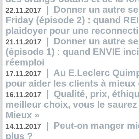
|
Donner un autre se
22.11.2017
Friday (épisode 2) : quand RE
plaidoyer pour une reconnecti
|
Donner un autre se
21.11.2017
(épisode 1) : quand ENVIE inci
réemploi
|
Au E.Leclerc Quimp
17.11.2017
pour aider les clients à mie
|
Qualité, prix, éthiqu
16.11.2017
meilleur choix, vous le saure
Mieux »
|
Peut-on manger mi
14.11.2017
plus ?