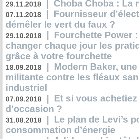
|
Choba Choba : La r
29.11.2018
|
Fournisseur d’élec
07.11.2018
démêler le vert du faux ?
|
Fourchette Power 
29.10.2018
changer chaque jour les prati
grâce à votre fourchette
|
Modern Baker, une 
18.09.2018
militante contre les fléaux san
industriel
|
Et si vous achetie
07.09.2018
d’occasion ?
|
Le plan de Levi’s p
31.08.2018
consommation d’énergie