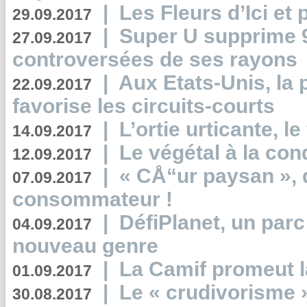
|
Les Fleurs d’Ici et p
29.09.2017
|
Super U supprime 
27.09.2017
controversées de ses rayons
|
Aux Etats-Unis, la
22.09.2017
favorise les circuits-courts
|
L’ortie urticante, le
14.09.2017
|
Le végétal à la con
12.09.2017
|
« CÅ“ur paysan », 
07.09.2017
consommateur !
|
DéfiPlanet, un parc
04.09.2017
nouveau genre
|
La Camif promeut l
01.09.2017
|
Le « crudivorisme 
30.08.2017