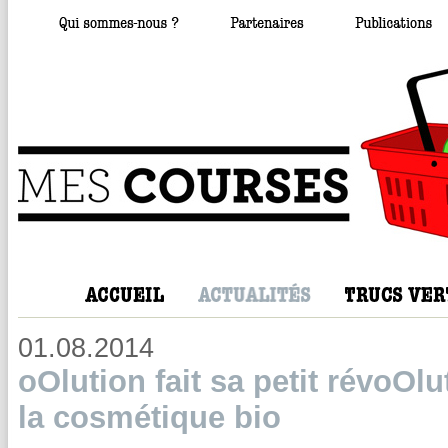
01.08.2014
oOlution fait sa petit révoOl
la cosmétique bio