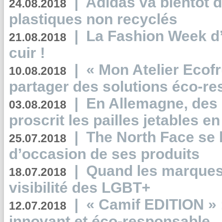
|
Adidas va bientôt d
24.08.2018
plastiques non recyclés
|
La Fashion Week d’
21.08.2018
cuir !
|
« Mon Atelier Ecofr
10.08.2018
partager des solutions éco-r
|
En Allemagne, des
03.08.2018
proscrit les pailles jetables e
|
The North Face se 
25.07.2018
d’occasion de ses produits
|
Quand les marques
18.07.2018
visibilité des LGBT+
|
« Camif EDITION » :
12.07.2018
innovant et éco-responsable