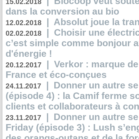
|
Biocoop veut souten
15.02.2018
dans la conversion au bio
|
Absolut joue la tr
12.02.2018
|
Choisir une électri
02.02.2018
c’est simple comme bonjour 
d'énergie !
|
Verkor : marque de
20.12.2017
France et éco-conçues
|
Donner un autre se
24.11.2017
(épisode 4) : la Camif ferme so
clients et collaborateurs à 
|
Donner un autre se
23.11.2017
Friday (épisode 3) : Lush s’en
des orangs-outans et de la for