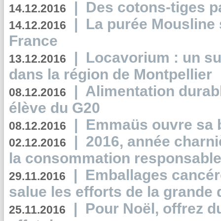
|
Des cotons-tiges pa
14.12.2016
|
La purée Mousline 
14.12.2016
France
|
Locavorium : un s
13.12.2016
dans la région de Montpellier
|
Alimentation durab
08.12.2016
élève du G20
|
Emmaüs ouvre sa bo
08.12.2016
|
2016, année charni
02.12.2016
la consommation responsable
|
Emballages cancér
29.11.2016
salue les efforts de la grande 
|
Pour Noël, offrez d
25.11.2016