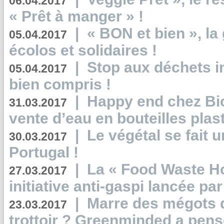
06.04.2017
« Prêt à manger » !
|
« BON et bien », l
05.04.2017
écolos et solidaires !
|
Stop aux déchets i
05.04.2017
bien compris !
|
Happy end chez Bio
31.03.2017
vente d’eau en bouteilles plas
|
Le végétal se fait 
30.03.2017
Portugal !
|
La « Food Waste Hot
27.03.2017
initiative anti-gaspi lancée pa
|
Marre des mégots q
23.03.2017
trottoir ? Greenminded a pens