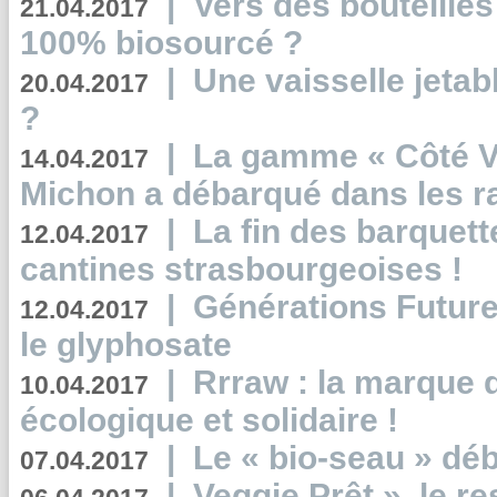
|
Vers des bouteilles
21.04.2017
100% biosourcé ?
|
Une vaisselle jeta
20.04.2017
?
|
La gamme « Côté Vé
14.04.2017
Michon a débarqué dans les r
|
La fin des barquett
12.04.2017
cantines strasbourgeoises !
|
Générations Future
12.04.2017
le glyphosate
|
Rrraw : la marque 
10.04.2017
écologique et solidaire !
|
Le « bio-seau » déb
07.04.2017
|
Veggie Prêt », le r