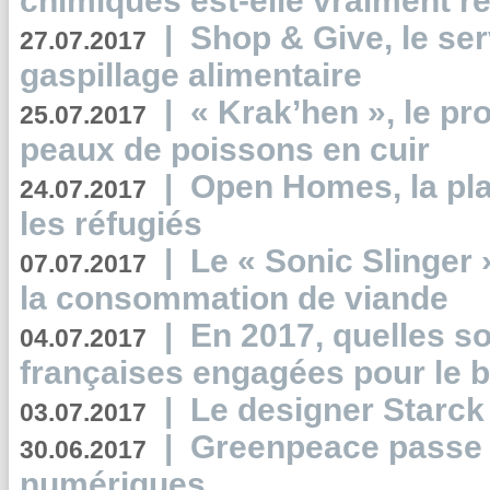
chimiques est-elle vraiment r
|
Shop & Give, le serv
27.07.2017
gaspillage alimentaire
|
« Krak’hen », le pr
25.07.2017
peaux de poissons en cuir
|
Open Homes, la pla
24.07.2017
les réfugiés
|
Le « Sonic Slinger »
07.07.2017
la consommation de viande
|
En 2017, quelles so
04.07.2017
françaises engagées pour le b
|
Le designer Starck 
03.07.2017
|
Greenpeace passe a
30.06.2017
numériques