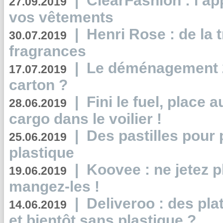
|
ClearFashion : l’ap
27.09.2019
vos vêtements
|
Henri Rose : de la
30.07.2019
fragrances
|
Le déménagement 2.
17.07.2019
carton ?
|
Fini le fuel, place a
28.06.2019
cargo dans le voilier !
|
Des pastilles pour 
25.06.2019
plastique
|
Koovee : ne jetez p
19.06.2019
mangez-les !
|
Deliveroo : des pla
14.06.2019
et bientôt sans plastique ?