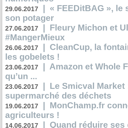
|
« FEEDitBAG », le s
29.06.2017
son potager
|
Fleury Michon et Ul
27.06.2017
#MangerMieux
|
CleanCup, la fontai
26.06.2017
les gobelets !
|
Amazon et Whole F
23.06.2017
qu’un ...
|
Le Smicval Market :
23.06.2017
supermarché des déchets
|
MonChamp.fr conne
19.06.2017
agriculteurs !
|
Quand réduire ses 
14.06.2017