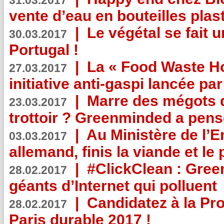
31.03.2017
vente d’eau en bouteilles plas
|
Le végétal se fait 
30.03.2017
Portugal !
|
La « Food Waste Hot
27.03.2017
initiative anti-gaspi lancée pa
|
Marre des mégots q
23.03.2017
trottoir ? Greenminded a pens
|
Au Ministère de l’
03.03.2017
allemand, finis la viande et le
|
#ClickClean : Gree
28.02.2017
géants d’Internet qui polluent
|
Candidatez à la Pr
28.02.2017
Paris durable 2017 !