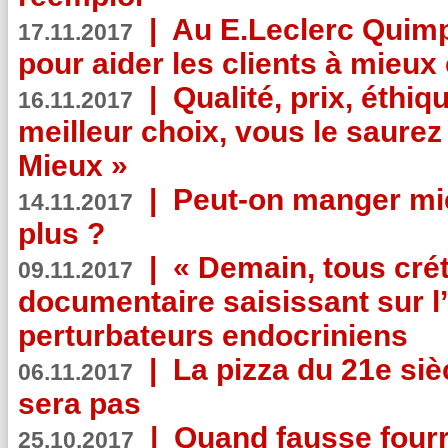
|
Au E.Leclerc Quimp
17.11.2017
pour aider les clients à mie
|
Qualité, prix, éthiqu
16.11.2017
meilleur choix, vous le saure
Mieux »
|
Peut-on manger mi
14.11.2017
plus ?
|
« Demain, tous crét
09.11.2017
documentaire saisissant sur l
perturbateurs endocriniens
|
La pizza du 21e siè
06.11.2017
sera pas
|
Quand fausse fourr
25.10.2017