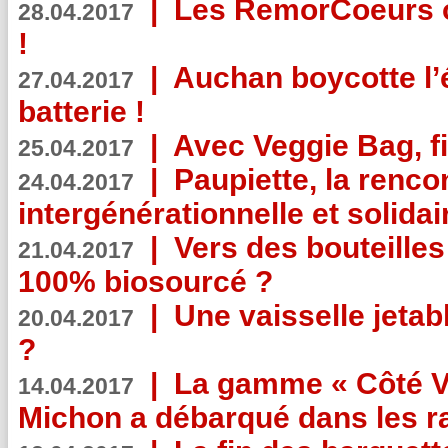
|
Les RemorCoeurs on
28.04.2017
!
|
Auchan boycotte l’
27.04.2017
batterie !
|
Avec Veggie Bag, fi
25.04.2017
|
Paupiette, la renco
24.04.2017
intergénérationnelle et solidair
|
Vers des bouteilles
21.04.2017
100% biosourcé ?
|
Une vaisselle jeta
20.04.2017
?
|
La gamme « Côté Vé
14.04.2017
Michon a débarqué dans les r