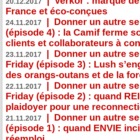
|
Verkor : marque de
20.12.2017
France et éco-conçues
|
Donner un autre se
24.11.2017
(épisode 4) : la Camif ferme so
clients et collaborateurs à 
|
Donner un autre se
23.11.2017
Friday (épisode 3) : Lush s’en
des orangs-outans et de la for
|
Donner un autre se
22.11.2017
Friday (épisode 2) : quand RE
plaidoyer pour une reconnecti
|
Donner un autre se
21.11.2017
(épisode 1) : quand ENVIE inci
réemploi