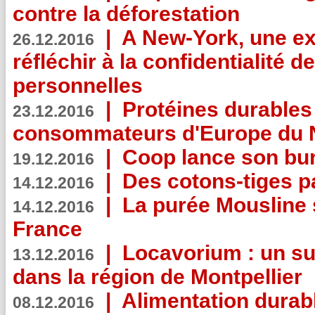
contre la déforestation
|
A New-York, une exp
26.12.2016
réfléchir à la confidentialité 
personnelles
|
Protéines durables 
23.12.2016
consommateurs d'Europe du 
|
Coop lance son bur
19.12.2016
|
Des cotons-tiges pa
14.12.2016
|
La purée Mousline 
14.12.2016
France
|
Locavorium : un s
13.12.2016
dans la région de Montpellier
|
Alimentation durab
08.12.2016