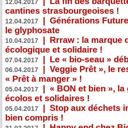
|
La fin des barquett
12.04.2017
cantines strasbourgeoises !
|
Générations Future
12.04.2017
le glyphosate
|
Rrraw : la marque 
10.04.2017
écologique et solidaire !
|
Le « bio-seau » déb
07.04.2017
|
Veggie Prêt », le r
06.04.2017
« Prêt à manger » !
|
« BON et bien », l
05.04.2017
écolos et solidaires !
|
Stop aux déchets i
05.04.2017
bien compris !
|
Happy end chez Bio