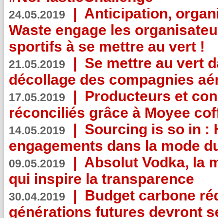
|
Anticipation, organi
24.05.2019
Waste engage les organisate
sportifs à se mettre au vert !
|
Se mettre au vert da
21.05.2019
décollage des compagnies aé
|
Producteurs et co
17.05.2019
réconciliés grâce à Moyee cof
|
Sourcing is so in 
14.05.2019
engagements dans la mode du
|
Absolut Vodka, la 
09.05.2019
qui inspire la transparence
|
Budget carbone rédu
30.04.2019
générations futures devront se