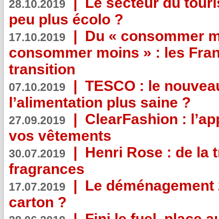
|
Le secteur du touri
28.10.2019
peu plus écolo ?
|
Du « consommer mi
17.10.2019
consommer moins » : les Fran
transition
|
TESCO : le nouvea
07.10.2019
l’alimentation plus saine ?
|
ClearFashion : l’ap
27.09.2019
vos vêtements
|
Henri Rose : de la
30.07.2019
fragrances
|
Le déménagement 2.
17.07.2019
carton ?
|
Fini le fuel, place a