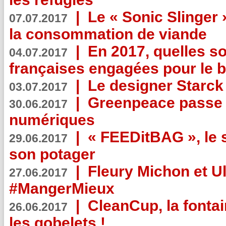
|
Le « Sonic Slinger »
07.07.2017
la consommation de viande
|
En 2017, quelles so
04.07.2017
françaises engagées pour le b
|
Le designer Starck 
03.07.2017
|
Greenpeace passe a
30.06.2017
numériques
|
« FEEDitBAG », le s
29.06.2017
son potager
|
Fleury Michon et Ul
27.06.2017
#MangerMieux
|
CleanCup, la fontai
26.06.2017
les gobelets !