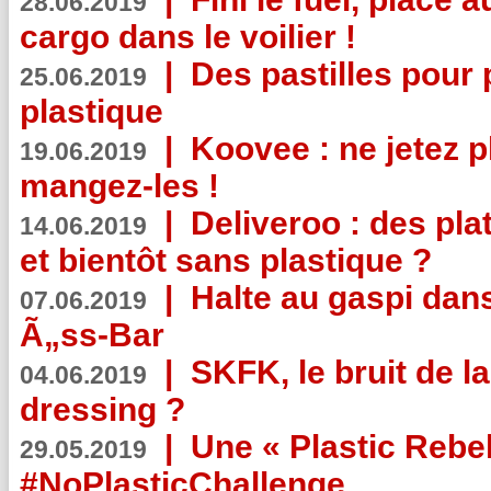
28.06.2019
cargo dans le voilier !
|
Des pastilles pour 
25.06.2019
plastique
|
Koovee : ne jetez p
19.06.2019
mangez-les !
|
Deliveroo : des pla
14.06.2019
et bientôt sans plastique ?
|
Halte au gaspi dan
07.06.2019
Ã„ss-Bar
|
SKFK, le bruit de l
04.06.2019
dressing ?
|
Une « Plastic Rebe
29.05.2019
#NoPlasticChallenge