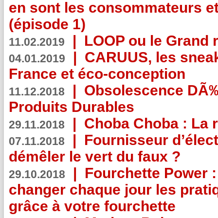
en sont les consommateurs et
(épisode 1)
|
LOOP ou le Grand r
11.02.2019
|
CARUUS, les sneake
04.01.2019
France et éco-conception
|
Obsolescence DÃ
11.12.2018
Produits Durables
|
Choba Choba : La r
29.11.2018
|
Fournisseur d’élec
07.11.2018
démêler le vert du faux ?
|
Fourchette Power 
29.10.2018
changer chaque jour les prati
grâce à votre fourchette