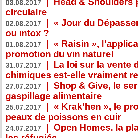
|
Head & Shoulders
03.08.2017
circulaire
|
« Jour du Dépassem
02.08.2017
ou intox ?
|
« Raisin », l’applica
01.08.2017
promotion du vin naturel
|
La loi sur la vente
31.07.2017
chimiques est-elle vraiment r
|
Shop & Give, le serv
27.07.2017
gaspillage alimentaire
|
« Krak’hen », le pr
25.07.2017
peaux de poissons en cuir
|
Open Homes, la pla
24.07.2017
les réfugiés