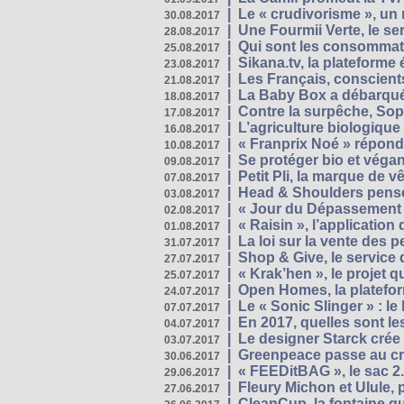
|
Le « crudivorisme », un 
30.08.2017
|
Une Fourmii Verte, le ser
28.08.2017
|
Qui sont les consommat
25.08.2017
|
Sikana.tv, la plateform
23.08.2017
|
Les Français, conscients
21.08.2017
|
La Baby Box a débarqué
18.08.2017
|
Contre la surpêche, Soph
17.08.2017
|
L’agriculture biologique
16.08.2017
|
« Franprix Noé » répond
10.08.2017
|
Se protéger bio et végan,
09.08.2017
|
Petit Pli, la marque de 
07.08.2017
|
Head & Shoulders pense
03.08.2017
|
« Jour du Dépassement Pl
02.08.2017
|
« Raisin », l’application 
01.08.2017
|
La loi sur la vente des 
31.07.2017
|
Shop & Give, le service q
27.07.2017
|
« Krak’hen », le projet 
25.07.2017
|
Open Homes, la plateform
24.07.2017
|
Le « Sonic Slinger » : l
07.07.2017
|
En 2017, quelles sont le
04.07.2017
|
Le designer Starck crée 
03.07.2017
|
Greenpeace passe au cri
30.06.2017
|
« FEEDitBAG », le sac 2.
29.06.2017
|
Fleury Michon et Ulule,
27.06.2017
|
CleanCup, la fontaine qui