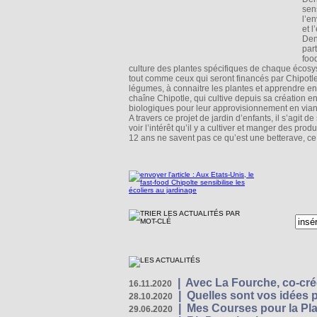
sens
l’e
et 
Den
par
foo
culture des plantes spécifiques de chaque écosy
tout comme ceux qui seront financés par Chipotle. 
légumes, à connaitre les plantes et apprendre en
chaîne Chipotle, qui cultive depuis sa création en 
biologiques pour leur approvisionnement en viande
A travers ce projet de jardin d’enfants, il s’agit 
voir l’intérêt qu’il y a cultiver et manger des prod
12 ans ne savent pas ce qu’est une betterave, ce
|
Avec La Fourche, co-crée
16.11.2020
|
Quelles sont vos idées
28.10.2020
|
Mes Courses pour la Pla
29.06.2020