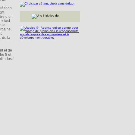
création
ont
dre d’un
« fast-
e la
rbains,
t
s de la
nt et de
re 8 et
titudes !