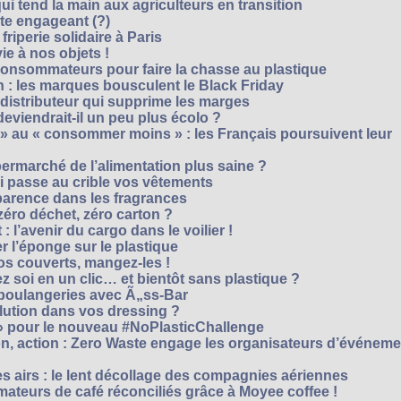
i tend la main aux agriculteurs en transition
cte engageant (?)
riperie solidaire à Paris
e à nos objets !
consommateurs pour faire la chasse au plastique
 : les marques bousculent le Black Friday
 distributeur qui supprime les marges
eviendrait-il un peu plus écolo ?
 au « consommer moins » : les Français poursuivent leur
rmarché de l’alimentation plus saine ?
ui passe au crible vos vêtements
sparence dans les fragrances
éro déchet, zéro carton ?
t : l’avenir du cargo dans le voilier !
r l’éponge sur le plastique
os couverts, mangez-les !
ez soi en un clic… et bientôt sans plastique ?
 boulangeries avec Ã„ss-Bar
olution dans vos dressing ?
 » pour le nouveau #NoPlasticChallenge
ion, action : Zero Waste engage les organisateurs d’événem
es airs : le lent décollage des compagnies aériennes
teurs de café réconciliés grâce à Moyee coffee !