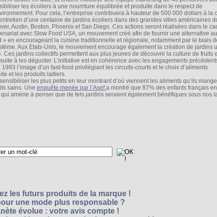
ibiliser les écoliers à une nourriture équilibrée et produite dans le respect de
nvironnement. Pour cela, l’entreprise contribuera à hauteur de 500 000 dollars à la 
l’entretien d’une centaine de jardins écoliers dans des grandes villes américaines d
ver, Austin, Boston, Phoenix et San Diego. Ces actions seront réalisées dans le ca
tenariat avec Slow Food USA, un mouvement créé afin de fournir une alternative au 
d » en encourageant la cuisine traditionnelle et régionale, notamment par le biais d
stème. Aux Etats-Unis, le mouvement encourage également la création de jardins u
Ces jardins collectifs permettent aux plus jeunes de découvrir la culture de fruits e
suite à les déguster. L’initiative est en cohérence avec les engagements précédent
1993 l’image d’un fast-food privilégiant les circuits-courts et le choix d’aliments
 et les produits laitiers.
de sensibiliser les plus petits en leur montrant d’où viennent les aliments qu’ils mange
uits sains. Une
enquête menée par l’Asef
a montré que 87% des enfants français ent
 qui amène à penser que de tels jardins seraient également bénéfiques sous nos la
z les futurs produits de la marque !
 pour une mode plus responsable ?
nète évolue : votre avis compte !