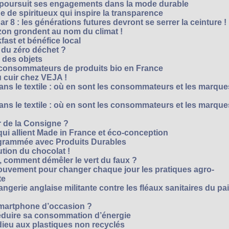
M poursuit ses engagements dans la mode durable
 de spiritueux qui inspire la transparence
r 8 : les générations futures devront se serrer la ceinture !
on grondent au nom du climat !
ast et bénéfice local
 du zéro déchet ?
e des objets
consommateurs de produits bio en France
 cuir chez VEJA !
ns le textile : où en sont les consommateurs et les marque
ns le textile : où en sont les consommateurs et les marque
 de la Consigne ?
i allient Made in France et éco-conception
rammée avec Produits Durables
tion du chocolat !
é, comment démêler le vert du faux ?
ouvement pour changer chaque jour les pratiques agro-
te
gerie anglaise militante contre les fléaux sanitaires du pa
smartphone d’occasion ?
réduire sa consommation d’énergie
dieu aux plastiques non recyclés