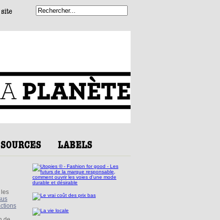
 les
sus
ctions
n de