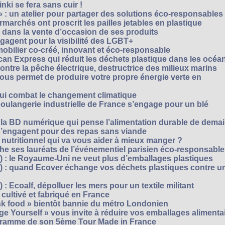
ki se fera sans cuir !
» : un atelier pour partager des solutions éco-responsables
archés ont proscrit les pailles jetables en plastique
 dans la vente d’occasion de ses produits
agent pour la visibilité des LGBT+
mobilier co-créé, innovant et éco-responsable
can Express qui réduit les déchets plastique dans les océa
ntre la pêche électrique, destructrice des milieux marins
 vous permet de produire votre propre énergie verte en
ui combat le changement climatique
boulangerie industrielle de France s’engage pour un blé
, la BD numérique qui pense l’alimentation durable de dema
s’engagent pour des repas sans viande
e nutritionnel qui va vous aider à mieux manger ?
che ses lauréats de l’événementiel parisien éco-responsable
3) : le Royaume-Uni ne veut plus d’emballages plastiques
 2) : quand Ecover échange vos déchets plastiques contre u
) : Ecoalf, dépolluer les mers pour un textile militant
cultivé et fabriqué en France
unk food » bientôt bannie du métro Londonien
e Yourself » vous invite à réduire vos emballages alimenta
ogramme de son 5ème Tour Made in France