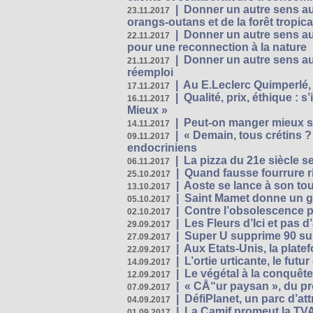
|
Donner un autre sens au
23.11.2017
orangs-outans et de la forêt tropica
|
Donner un autre sens au
22.11.2017
pour une reconnection à la nature
|
Donner un autre sens au 
21.11.2017
réemploi
|
Au E.Leclerc Quimperlé,
17.11.2017
|
Qualité, prix, éthique : 
16.11.2017
Mieux »
|
Peut-on manger mieux s
14.11.2017
|
« Demain, tous crétins ?
09.11.2017
endocriniens
|
La pizza du 21e siècle s
06.11.2017
|
Quand fausse fourrure ri
25.10.2017
|
Aoste se lance à son tou
13.10.2017
|
Saint Mamet donne un g
05.10.2017
|
Contre l’obsolescence p
02.10.2017
|
Les Fleurs d’Ici et pas d’
29.09.2017
|
Super U supprime 90 su
27.09.2017
|
Aux Etats-Unis, la plate
22.09.2017
|
L’ortie urticante, le futur
14.09.2017
|
Le végétal à la conquête
12.09.2017
|
« CÅ“ur paysan », du p
07.09.2017
|
DéfiPlanet, un parc d’at
04.09.2017
|
La Camif promeut la TVA
01.09.2017