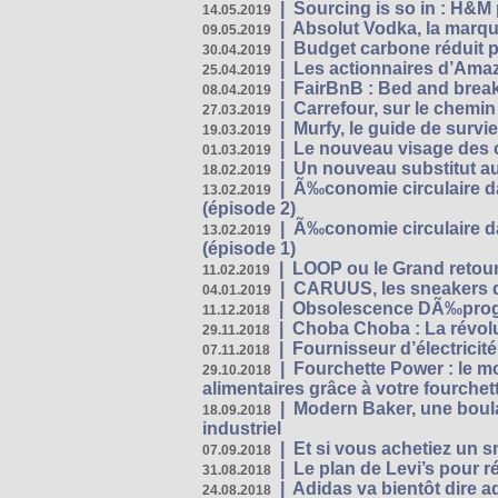
|
Sourcing is so in : H&
14.05.2019
|
Absolut Vodka, la marque
09.05.2019
|
Budget carbone réduit pa
30.04.2019
|
Les actionnaires d’Amaz
25.04.2019
|
FairBnB : Bed and breakf
08.04.2019
|
Carrefour, sur le chemin
27.03.2019
|
Murfy, le guide de survi
19.03.2019
|
Le nouveau visage des 
01.03.2019
|
Un nouveau substitut au
18.02.2019
|
Ã‰conomie circulaire da
13.02.2019
(épisode 2)
|
Ã‰conomie circulaire da
13.02.2019
(épisode 1)
|
LOOP ou le Grand retour
11.02.2019
|
CARUUS, les sneakers qu
04.01.2019
|
Obsolescence DÃ‰prog
11.12.2018
|
Choba Choba : La révolu
29.11.2018
|
Fournisseur d’électricit
07.11.2018
|
Fourchette Power : le m
29.10.2018
alimentaires grâce à votre fourchet
|
Modern Baker, une boulan
18.09.2018
industriel
|
Et si vous achetiez un 
07.09.2018
|
Le plan de Levi’s pour 
31.08.2018
|
Adidas va bientôt dire a
24.08.2018