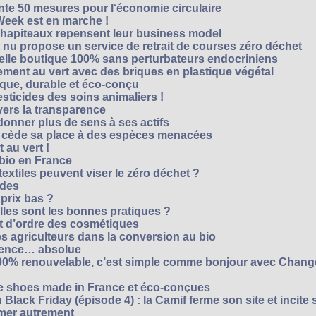
te 50 mesures pour l‘économie circulaire
Week est en marche !
chapiteaux repensent leur business model
t nu propose un service de retrait de courses zéro déchet
velle boutique 100% sans perturbateurs endocriniens
ment au vert avec des briques en plastique végétal
ique, durable et éco-conçu
sticides des soins animaliers !
 vers la transparence
nner plus de sens à ses actifs
e cède sa place à des espèces menacées
 au vert !
 bio en France
extiles peuvent viser le zéro déchet ?
ides
 prix bas ?
les sont les bonnes pratiques ?
t d’ordre des cosmétiques
s agriculteurs dans la conversion au bio
arence… absolue
 100% renouvelable, c’est simple comme bonjour avec Chan
te shoes made in France et éco-conçues
Black Friday (épisode 4) : la Camif ferme son site et incite 
mmer autrement