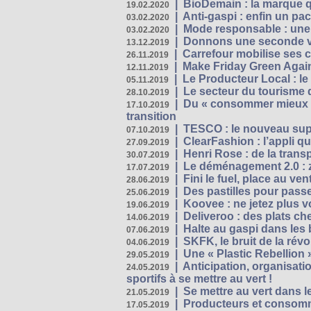
|
BioDemain : la marque qu
19.02.2020
|
Anti-gaspi : enfin un pa
03.02.2020
|
Mode responsable : une f
03.02.2020
|
Donnons une seconde vi
13.12.2019
|
Carrefour mobilise ses 
26.11.2019
|
Make Friday Green Again
12.11.2019
|
Le Producteur Local : le
05.11.2019
|
Le secteur du tourisme d
28.10.2019
|
Du « consommer mieux »
17.10.2019
transition
|
TESCO : le nouveau supe
07.10.2019
|
ClearFashion : l’appli q
27.09.2019
|
Henri Rose : de la tran
30.07.2019
|
Le déménagement 2.0 : z
17.07.2019
|
Fini le fuel, place au ven
28.06.2019
|
Des pastilles pour passe
25.06.2019
|
Koovee : ne jetez plus v
19.06.2019
|
Deliveroo : des plats ch
14.06.2019
|
Halte au gaspi dans les
07.06.2019
|
SKFK, le bruit de la rév
04.06.2019
|
Une « Plastic Rebellion
29.05.2019
|
Anticipation, organisat
24.05.2019
sportifs à se mettre au vert !
|
Se mettre au vert dans l
21.05.2019
|
Producteurs et consomma
17.05.2019