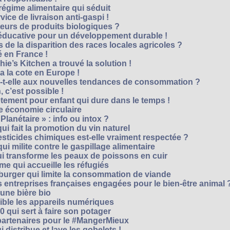
régime alimentaire qui séduit
vice de livraison anti-gaspi !
eurs de produits biologiques ?
e éducative pour un développement durable !
 de la disparition des races locales agricoles ?
 en France !
ie’s Kitchen a trouvé la solution !
 a la cote en Europe !
-t-elle aux nouvelles tendances de consommation ?
 c’est possible !
vêtement pour enfant qui dure dans le temps !
 économie circulaire
anétaire » : info ou intox ?
qui fait la promotion du vin naturel
pesticides chimiques est-elle vraiment respectée ?
ui milite contre le gaspillage alimentaire
qui transforme les peaux de poissons en cuir
e qui accueille les réfugiés
e burger qui limite la consommation de viande
s entreprises françaises engagées pour le bien-être animal 
une bière bio
ble les appareils numériques
0 qui sert à faire son potager
 partenaires pour le #MangerMieux
 distribue et lave les gobelets !