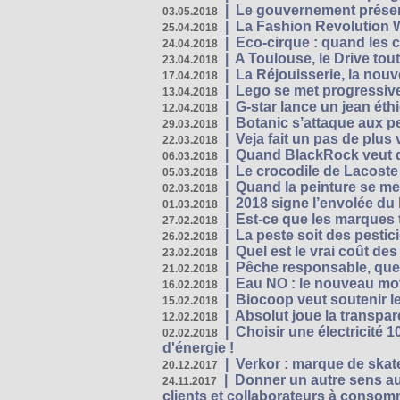
|
Le gouvernement présen
03.05.2018
|
La Fashion Revolution 
25.04.2018
|
Eco-cirque : quand les 
24.04.2018
|
A Toulouse, le Drive tou
23.04.2018
|
La Réjouisserie, la nou
17.04.2018
|
Lego se met progressive
13.04.2018
|
G-star lance un jean éth
12.04.2018
|
Botanic s’attaque aux pe
29.03.2018
|
Veja fait un pas de plus
22.03.2018
|
Quand BlackRock veut do
06.03.2018
|
Le crocodile de Lacost
05.03.2018
|
Quand la peinture se met
02.03.2018
|
2018 signe l’envolée du
01.03.2018
|
Est-ce que les marques t
27.02.2018
|
La peste soit des pestic
26.02.2018
|
Quel est le vrai coût des
23.02.2018
|
Pêche responsable, quel
21.02.2018
|
Eau NO : le nouveau mo
16.02.2018
|
Biocoop veut soutenir le
15.02.2018
|
Absolut joue la transp
12.02.2018
|
Choisir une électricité
02.02.2018
d'énergie !
|
Verkor : marque de ska
20.12.2017
|
Donner un autre sens au 
24.11.2017
clients et collaborateurs à conso