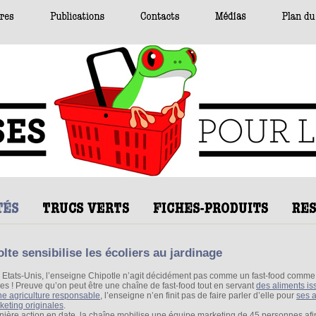
lte sensibilise les écoliers au jardinage
 Etats-Unis, l’enseigne Chipotle n’agit décidément pas comme un fast-food comme
res ! Preuve qu’on peut être une chaîne de fast-food tout en servant
des aliments is
ne agriculture responsable
, l’enseigne n’en finit pas de faire parler d’elle pour
ses a
keting originales
.
nière action en date, la chaîne mobilise une équipe marketing de 45 personnes afi