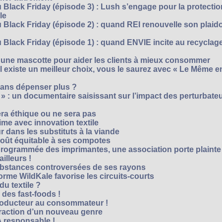
 Black Friday (épisode 3) : Lush s’engage pour la protecti
le
 Black Friday (épisode 2) : quand REI renouvelle son plaid
Black Friday (épisode 1) : quand ENVIE incite au recyclage
 une mascotte pour aider les clients à mieux consommer
s’il existe un meilleur choix, vous le saurez avec « Le Même e
ans dépenser plus ?
 » : un documentaire saisissant sur l’impact des perturbate
era éthique ou ne sera pas
me avec innovation textile
r dans les substituts à la viande
oût équitable à ses compotes
rogrammée des imprimantes, une association porte plainte
ailleurs !
bstances controversées de ses rayons
forme WildKale favorise les circuits-courts
 du textile ?
 des fast-foods !
roducteur au consommateur !
traction d’un nouveau genre
 responsable !