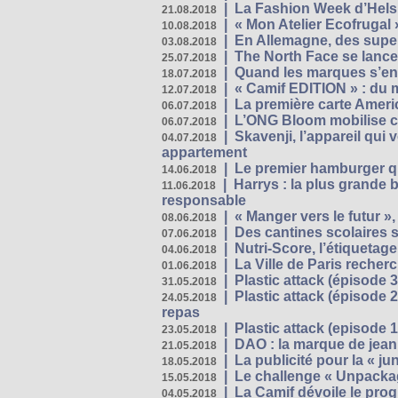
|
La Fashion Week d’Helsin
21.08.2018
|
« Mon Atelier Ecofrugal 
10.08.2018
|
En Allemagne, des superm
03.08.2018
|
The North Face se lance
25.07.2018
|
Quand les marques s’eng
18.07.2018
|
« Camif EDITION » : du 
12.07.2018
|
La première carte Ameri
06.07.2018
|
L’ONG Bloom mobilise co
06.07.2018
|
Skavenji, l’appareil qui
04.07.2018
appartement
|
Le premier hamburger q
14.06.2018
|
Harrys : la plus grande 
11.06.2018
responsable
|
« Manger vers le futur »
08.06.2018
|
Des cantines scolaires 
07.06.2018
|
Nutri-Score, l’étiquetag
04.06.2018
|
La Ville de Paris recher
01.06.2018
|
Plastic attack (épisode 
31.05.2018
|
Plastic attack (épisode
24.05.2018
repas
|
Plastic attack (episode 1
23.05.2018
|
DAO : la marque de jean 
21.05.2018
|
La publicité pour la « j
18.05.2018
|
Le challenge « Unpackag
15.05.2018
|
La Camif dévoile le pr
04.05.2018