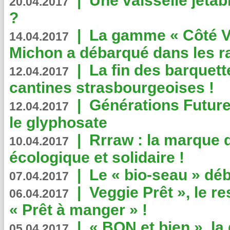
|
Une vaisselle jeta
20.04.2017
?
|
La gamme « Côté Vé
14.04.2017
Michon a débarqué dans les r
|
La fin des barquett
12.04.2017
cantines strasbourgeoises !
|
Générations Future
12.04.2017
le glyphosate
|
Rrraw : la marque 
10.04.2017
écologique et solidaire !
|
Le « bio-seau » déb
07.04.2017
|
Veggie Prêt », le r
06.04.2017
« Prêt à manger » !
|
« BON et bien », l
05.04.2017