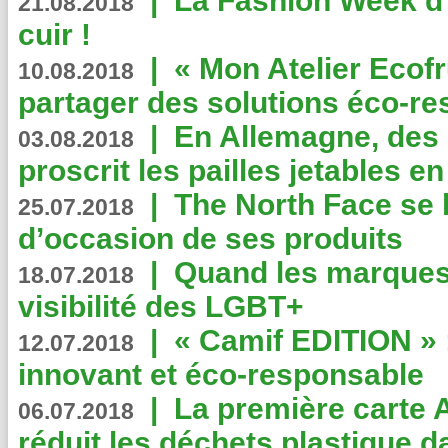
|
La Fashion Week d’
21.08.2018
cuir !
|
« Mon Atelier Ecofr
10.08.2018
partager des solutions éco-r
|
En Allemagne, des
03.08.2018
proscrit les pailles jetables e
|
The North Face se 
25.07.2018
d’occasion de ses produits
|
Quand les marques
18.07.2018
visibilité des LGBT+
|
« Camif EDITION » :
12.07.2018
innovant et éco-responsable
|
La première carte 
06.07.2018
réduit les déchets plastique 