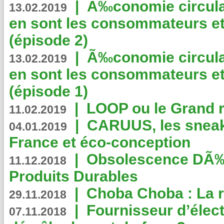
|
Ã‰conomie circulair
13.02.2019
en sont les consommateurs et
(épisode 2)
|
Ã‰conomie circulair
13.02.2019
en sont les consommateurs et
(épisode 1)
|
LOOP ou le Grand r
11.02.2019
|
CARUUS, les sneake
04.01.2019
France et éco-conception
|
Obsolescence DÃ
11.12.2018
Produits Durables
|
Choba Choba : La r
29.11.2018
|
Fournisseur d’élec
07.11.2018