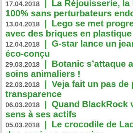
|
La Réjouisserie, la
17.04.2018
100% sans perturbateurs end
|
Lego se met progr
13.04.2018
avec des briques en plastique
|
G-star lance un jea
12.04.2018
éco-conçu
|
Botanic s’attaque 
29.03.2018
soins animaliers !
|
Veja fait un pas de 
22.03.2018
transparence
|
Quand BlackRock v
06.03.2018
sens à ses actifs
|
Le crocodile de La
05.03.2018