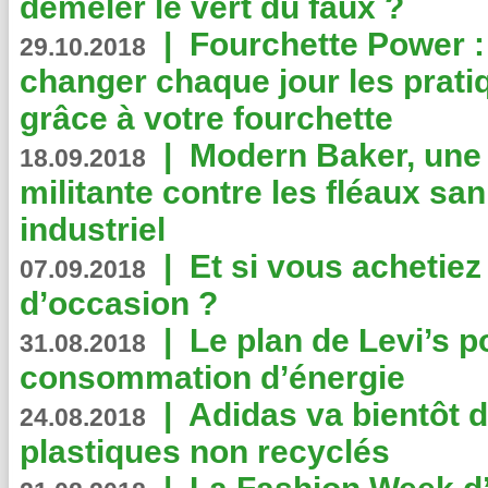
démêler le vert du faux ?
|
Fourchette Power 
29.10.2018
changer chaque jour les prati
grâce à votre fourchette
|
Modern Baker, une 
18.09.2018
militante contre les fléaux san
industriel
|
Et si vous achetie
07.09.2018
d’occasion ?
|
Le plan de Levi’s p
31.08.2018
consommation d’énergie
|
Adidas va bientôt d
24.08.2018
plastiques non recyclés