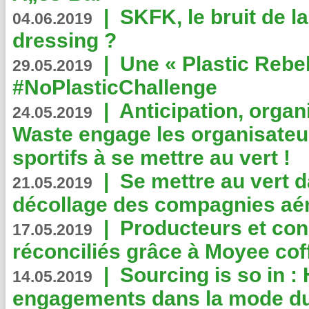
|
SKFK, le bruit de l
04.06.2019
dressing ?
|
Une « Plastic Rebe
29.05.2019
#NoPlasticChallenge
|
Anticipation, organi
24.05.2019
Waste engage les organisate
sportifs à se mettre au vert !
|
Se mettre au vert da
21.05.2019
décollage des compagnies aé
|
Producteurs et co
17.05.2019
réconciliés grâce à Moyee cof
|
Sourcing is so in 
14.05.2019
engagements dans la mode du