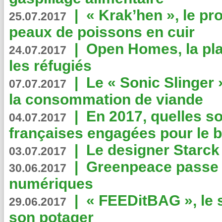
|
« Krak’hen », le pr
25.07.2017
peaux de poissons en cuir
|
Open Homes, la pla
24.07.2017
les réfugiés
|
Le « Sonic Slinger »
07.07.2017
la consommation de viande
|
En 2017, quelles so
04.07.2017
françaises engagées pour le b
|
Le designer Starck 
03.07.2017
|
Greenpeace passe a
30.06.2017
numériques
|
« FEEDitBAG », le s
29.06.2017
son potager