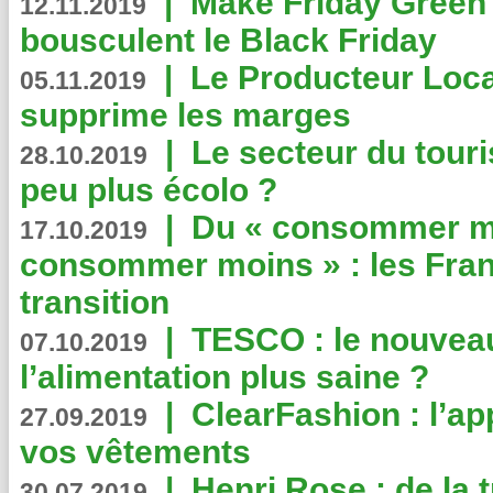
|
Make Friday Green 
12.11.2019
bousculent le Black Friday
|
Le Producteur Local
05.11.2019
supprime les marges
|
Le secteur du touri
28.10.2019
peu plus écolo ?
|
Du « consommer mi
17.10.2019
consommer moins » : les Fran
transition
|
TESCO : le nouvea
07.10.2019
l’alimentation plus saine ?
|
ClearFashion : l’ap
27.09.2019
vos vêtements
|
Henri Rose : de la
30.07.2019