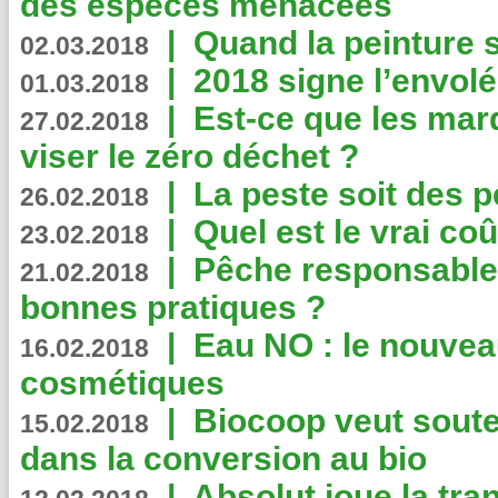
des espèces menacées
|
Quand la peinture s
02.03.2018
|
2018 signe l’envol
01.03.2018
|
Est-ce que les mar
27.02.2018
viser le zéro déchet ?
|
La peste soit des p
26.02.2018
|
Quel est le vrai coû
23.02.2018
|
Pêche responsable,
21.02.2018
bonnes pratiques ?
|
Eau NO : le nouvea
16.02.2018
cosmétiques
|
Biocoop veut souten
15.02.2018
dans la conversion au bio
|
Absolut joue la tr