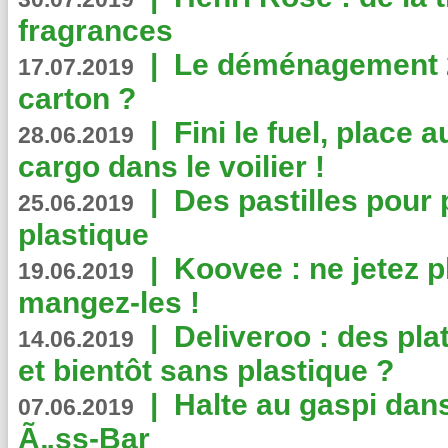
fragrances
|
Le déménagement 2.
17.07.2019
carton ?
|
Fini le fuel, place a
28.06.2019
cargo dans le voilier !
|
Des pastilles pour 
25.06.2019
plastique
|
Koovee : ne jetez p
19.06.2019
mangez-les !
|
Deliveroo : des pla
14.06.2019
et bientôt sans plastique ?
|
Halte au gaspi dan
07.06.2019
Ã„ss-Bar