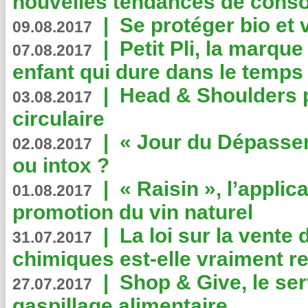
nouvelles tendances de cons
|
Se protéger bio et 
09.08.2017
|
Petit Pli, la marqu
07.08.2017
enfant qui dure dans le temps 
|
Head & Shoulders
03.08.2017
circulaire
|
« Jour du Dépassem
02.08.2017
ou intox ?
|
« Raisin », l’applica
01.08.2017
promotion du vin naturel
|
La loi sur la vente
31.07.2017
chimiques est-elle vraiment r
|
Shop & Give, le serv
27.07.2017
gaspillage alimentaire