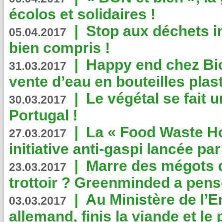
écolos et solidaires !
|
Stop aux déchets i
05.04.2017
bien compris !
|
Happy end chez Bio
31.03.2017
vente d’eau en bouteilles plas
|
Le végétal se fait 
30.03.2017
Portugal !
|
La « Food Waste Hot
27.03.2017
initiative anti-gaspi lancée pa
|
Marre des mégots q
23.03.2017
trottoir ? Greenminded a pens
|
Au Ministère de l’
03.03.2017
allemand, finis la viande et le