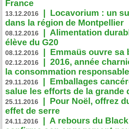
France
|
Locavorium : un s
13.12.2016
dans la région de Montpellier
|
Alimentation durab
08.12.2016
élève du G20
|
Emmaüs ouvre sa bo
08.12.2016
|
2016, année charni
02.12.2016
la consommation responsable
|
Emballages cancér
29.11.2016
salue les efforts de la grande 
|
Pour Noël, offrez d
25.11.2016
effet de serre
|
A rebours du Black
24.11.2016