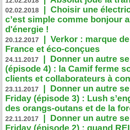
12.02.2018
|
Choisir une électri
02.02.2018
c’est simple comme bonjour 
d'énergie !
|
Verkor : marque de
20.12.2017
France et éco-conçues
|
Donner un autre se
24.11.2017
(épisode 4) : la Camif ferme so
clients et collaborateurs à 
|
Donner un autre se
23.11.2017
Friday (épisode 3) : Lush s’en
des orangs-outans et de la for
|
Donner un autre se
22.11.2017
Friday (épisode 2) : quand RE