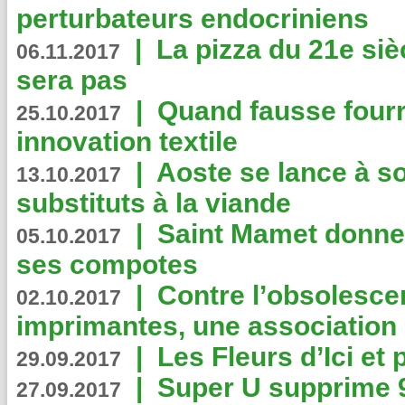
perturbateurs endocriniens
|
La pizza du 21e siè
06.11.2017
sera pas
|
Quand fausse fourr
25.10.2017
innovation textile
|
Aoste se lance à so
13.10.2017
substituts à la viande
|
Saint Mamet donne 
05.10.2017
ses compotes
|
Contre l’obsolesc
02.10.2017
imprimantes, une association 
|
Les Fleurs d’Ici et p
29.09.2017
|
Super U supprime 
27.09.2017