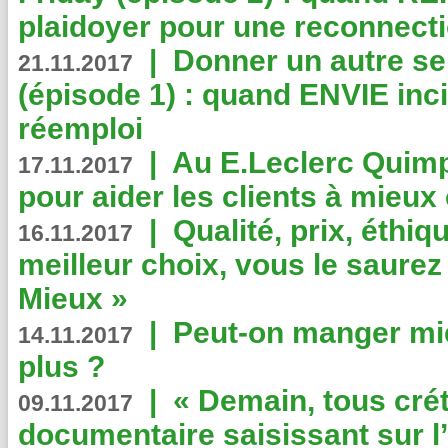
plaidoyer pour une reconnecti
|
Donner un autre se
21.11.2017
(épisode 1) : quand ENVIE inci
réemploi
|
Au E.Leclerc Quimp
17.11.2017
pour aider les clients à mie
|
Qualité, prix, éthiqu
16.11.2017
meilleur choix, vous le saure
Mieux »
|
Peut-on manger mi
14.11.2017
plus ?
|
« Demain, tous crét
09.11.2017
documentaire saisissant sur l