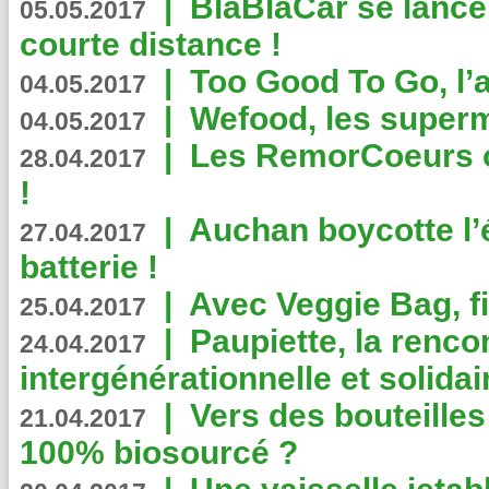
|
BlaBlaCar se lance
05.05.2017
courte distance !
|
Too Good To Go, l’a
04.05.2017
|
Wefood, les superm
04.05.2017
|
Les RemorCoeurs on
28.04.2017
!
|
Auchan boycotte l’
27.04.2017
batterie !
|
Avec Veggie Bag, fi
25.04.2017
|
Paupiette, la renco
24.04.2017
intergénérationnelle et solidair
|
Vers des bouteilles
21.04.2017
100% biosourcé ?