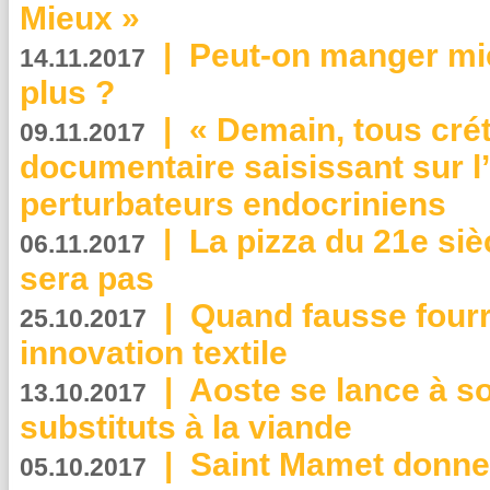
Mieux »
|
Peut-on manger mi
14.11.2017
plus ?
|
« Demain, tous crét
09.11.2017
documentaire saisissant sur l
perturbateurs endocriniens
|
La pizza du 21e siè
06.11.2017
sera pas
|
Quand fausse fourr
25.10.2017
innovation textile
|
Aoste se lance à so
13.10.2017
substituts à la viande
|
Saint Mamet donne 
05.10.2017