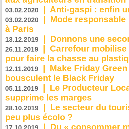
|
Anti-gaspi : enfin 
03.02.2020
|
Mode responsable : 
03.02.2020
à Paris
|
Donnons une second
13.12.2019
|
Carrefour mobilis
26.11.2019
pour faire la chasse au plasti
|
Make Friday Green 
12.11.2019
bousculent le Black Friday
|
Le Producteur Local
05.11.2019
supprime les marges
|
Le secteur du touri
28.10.2019
peu plus écolo ?
|
Du « consommer mi
17.10.2019