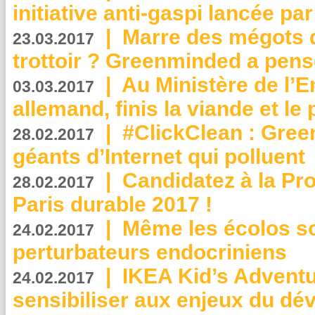
initiative anti-gaspi lancée pa
|
Marre des mégots q
23.03.2017
trottoir ? Greenminded a pens
|
Au Ministère de l’
03.03.2017
allemand, finis la viande et le
|
#ClickClean : Gree
28.02.2017
géants d’Internet qui polluent
|
Candidatez à la Pr
28.02.2017
Paris durable 2017 !
|
Même les écolos s
24.02.2017
perturbateurs endocriniens
|
IKEA Kid’s Adventu
24.02.2017
sensibiliser aux enjeux du d