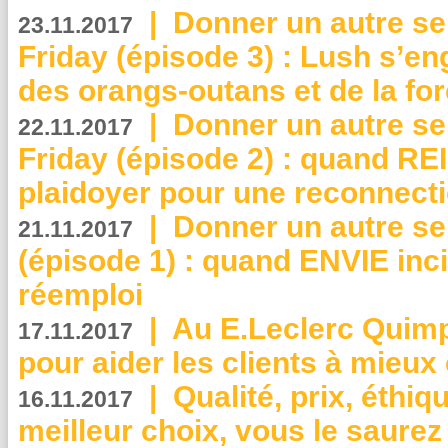
|
Donner un autre se
23.11.2017
Friday (épisode 3) : Lush s’en
des orangs-outans et de la for
|
Donner un autre se
22.11.2017
Friday (épisode 2) : quand RE
plaidoyer pour une reconnecti
|
Donner un autre se
21.11.2017
(épisode 1) : quand ENVIE inci
réemploi
|
Au E.Leclerc Quimp
17.11.2017
pour aider les clients à mie
|
Qualité, prix, éthiqu
16.11.2017
meilleur choix, vous le saure