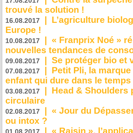
17.08.2017
trouvé la solution !
|
L’agriculture biolo
16.08.2017
Europe !
|
« Franprix Noé » ré
10.08.2017
nouvelles tendances de cons
|
Se protéger bio et 
09.08.2017
|
Petit Pli, la marqu
07.08.2017
enfant qui dure dans le temps 
|
Head & Shoulders
03.08.2017
circulaire
|
« Jour du Dépassem
02.08.2017
ou intox ?
|
« Raisin », l’applica
01.08.2017