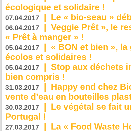
écologique et solidaire !
|
Le « bio-seau » déb
07.04.2017
|
Veggie Prêt », le r
06.04.2017
« Prêt à manger » !
|
« BON et bien », l
05.04.2017
écolos et solidaires !
|
Stop aux déchets i
05.04.2017
bien compris !
|
Happy end chez Bio
31.03.2017
vente d’eau en bouteilles plas
|
Le végétal se fait 
30.03.2017
Portugal !
|
La « Food Waste Hot
27.03.2017