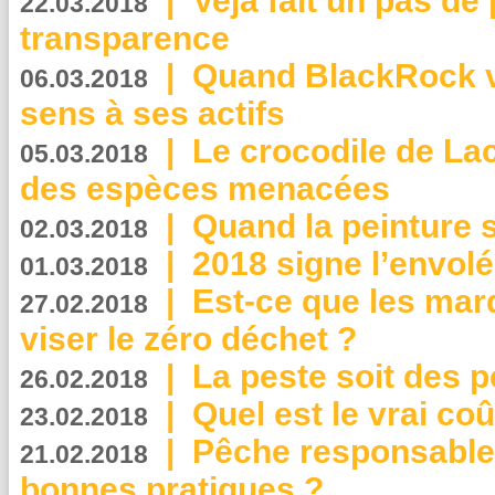
|
Veja fait un pas de 
22.03.2018
transparence
|
Quand BlackRock v
06.03.2018
sens à ses actifs
|
Le crocodile de La
05.03.2018
des espèces menacées
|
Quand la peinture s
02.03.2018
|
2018 signe l’envol
01.03.2018
|
Est-ce que les mar
27.02.2018
viser le zéro déchet ?
|
La peste soit des p
26.02.2018
|
Quel est le vrai coû
23.02.2018
|
Pêche responsable,
21.02.2018
bonnes pratiques ?