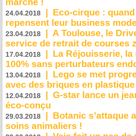
marche !
|
Eco-cirque : quand
24.04.2018
repensent leur business mode
|
A Toulouse, le Driv
23.04.2018
service de retrait de courses 
|
La Réjouisserie, la
17.04.2018
100% sans perturbateurs end
|
Lego se met progr
13.04.2018
avec des briques en plastique
|
G-star lance un jea
12.04.2018
éco-conçu
|
Botanic s’attaque 
29.03.2018
soins animaliers !