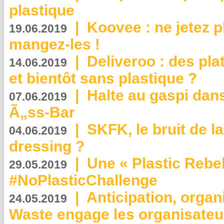
plastique
|
Koovee : ne jetez p
19.06.2019
mangez-les !
|
Deliveroo : des pla
14.06.2019
et bientôt sans plastique ?
|
Halte au gaspi dan
07.06.2019
Ã„ss-Bar
|
SKFK, le bruit de l
04.06.2019
dressing ?
|
Une « Plastic Rebe
29.05.2019
#NoPlasticChallenge
|
Anticipation, organi
24.05.2019
Waste engage les organisate