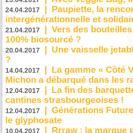
|
Paupiette, la renco
24.04.2017
intergénérationnelle et solidair
|
Vers des bouteilles
21.04.2017
100% biosourcé ?
|
Une vaisselle jeta
20.04.2017
?
|
La gamme « Côté Vé
14.04.2017
Michon a débarqué dans les r
|
La fin des barquett
12.04.2017
cantines strasbourgeoises !
|
Générations Future
12.04.2017
le glyphosate
|
Rrraw : la marque 
10.04.2017