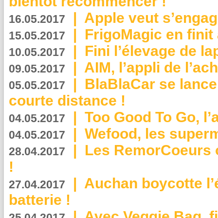
bientôt recommencer !
|
Apple veut s’engage
16.05.2017
|
FrigoMagic en finit 
15.05.2017
|
Fini l’élevage de la
10.05.2017
|
AIM, l’appli de l’ac
09.05.2017
|
BlaBlaCar se lance
05.05.2017
courte distance !
|
Too Good To Go, l’a
04.05.2017
|
Wefood, les superm
04.05.2017
|
Les RemorCoeurs on
28.04.2017
!
|
Auchan boycotte l’
27.04.2017
batterie !
|
Avec Veggie Bag, fi
25.04.2017