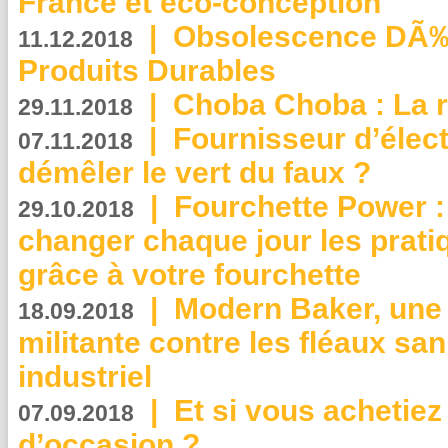
France et éco-conception
|
Obsolescence DÃ
11.12.2018
Produits Durables
|
Choba Choba : La r
29.11.2018
|
Fournisseur d’élec
07.11.2018
démêler le vert du faux ?
|
Fourchette Power 
29.10.2018
changer chaque jour les prati
grâce à votre fourchette
|
Modern Baker, une 
18.09.2018
militante contre les fléaux san
industriel
|
Et si vous achetie
07.09.2018
d’occasion ?