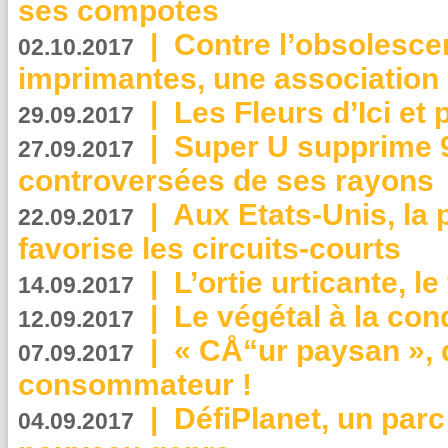
ses compotes
|
Contre l’obsolesc
02.10.2017
imprimantes, une association 
|
Les Fleurs d’Ici et p
29.09.2017
|
Super U supprime 
27.09.2017
controversées de ses rayons
|
Aux Etats-Unis, la
22.09.2017
favorise les circuits-courts
|
L’ortie urticante, le
14.09.2017
|
Le végétal à la con
12.09.2017
|
« CÅ“ur paysan », 
07.09.2017
consommateur !
|
DéfiPlanet, un parc
04.09.2017