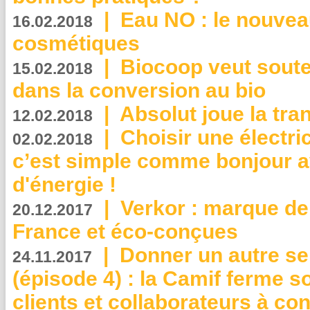
|
Eau NO : le nouvea
16.02.2018
cosmétiques
|
Biocoop veut souten
15.02.2018
dans la conversion au bio
|
Absolut joue la tr
12.02.2018
|
Choisir une électri
02.02.2018
c’est simple comme bonjour 
d'énergie !
|
Verkor : marque de
20.12.2017
France et éco-conçues
|
Donner un autre se
24.11.2017
(épisode 4) : la Camif ferme so
clients et collaborateurs à 