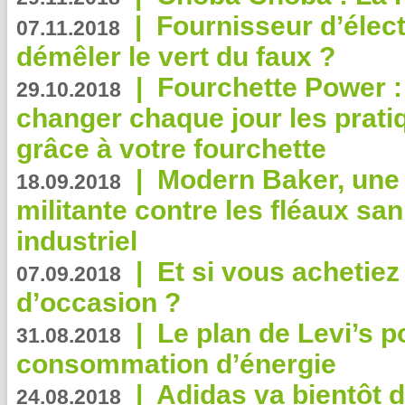
|
Fournisseur d’élec
07.11.2018
démêler le vert du faux ?
|
Fourchette Power 
29.10.2018
changer chaque jour les prati
grâce à votre fourchette
|
Modern Baker, une 
18.09.2018
militante contre les fléaux san
industriel
|
Et si vous achetie
07.09.2018
d’occasion ?
|
Le plan de Levi’s p
31.08.2018
consommation d’énergie
|
Adidas va bientôt d
24.08.2018