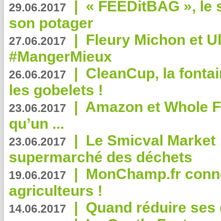
|
« FEEDitBAG », le s
29.06.2017
son potager
|
Fleury Michon et Ul
27.06.2017
#MangerMieux
|
CleanCup, la fontai
26.06.2017
les gobelets !
|
Amazon et Whole F
23.06.2017
qu’un ...
|
Le Smicval Market :
23.06.2017
supermarché des déchets
|
MonChamp.fr conne
19.06.2017
agriculteurs !
|
Quand réduire ses 
14.06.2017