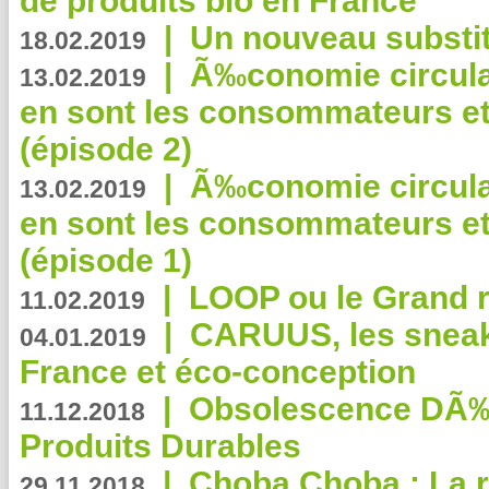
de produits bio en France
|
Un nouveau substit
18.02.2019
|
Ã‰conomie circulair
13.02.2019
en sont les consommateurs et
(épisode 2)
|
Ã‰conomie circulair
13.02.2019
en sont les consommateurs et
(épisode 1)
|
LOOP ou le Grand r
11.02.2019
|
CARUUS, les sneake
04.01.2019
France et éco-conception
|
Obsolescence DÃ
11.12.2018
Produits Durables
|
Choba Choba : La r
29.11.2018