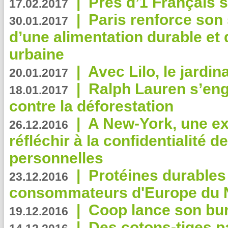
|
Près d’1 Français su
17.02.2017
|
Paris renforce son
30.01.2017
d’une alimentation durable et 
urbaine
|
Avec Lilo, le jardin
20.01.2017
|
Ralph Lauren s’eng
18.01.2017
contre la déforestation
|
A New-York, une exp
26.12.2016
réfléchir à la confidentialité 
personnelles
|
Protéines durables 
23.12.2016
consommateurs d'Europe du 
|
Coop lance son bur
19.12.2016
|
Des cotons-tiges pa