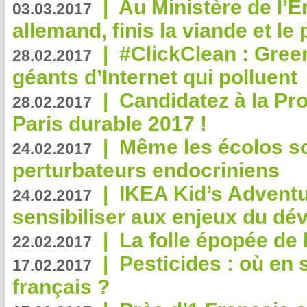
|
Au Ministère de l’
03.03.2017
allemand, finis la viande et le
|
#ClickClean : Gree
28.02.2017
géants d’Internet qui polluent
|
Candidatez à la Pr
28.02.2017
Paris durable 2017 !
|
Même les écolos s
24.02.2017
perturbateurs endocriniens
|
IKEA Kid’s Adventu
24.02.2017
sensibiliser aux enjeux du d
|
La folle épopée de 
22.02.2017
|
Pesticides : où en 
17.02.2017
français ?