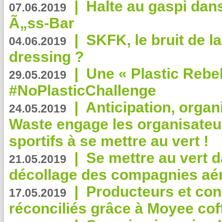
|
Halte au gaspi dan
07.06.2019
Ã„ss-Bar
|
SKFK, le bruit de l
04.06.2019
dressing ?
|
Une « Plastic Rebe
29.05.2019
#NoPlasticChallenge
|
Anticipation, organi
24.05.2019
Waste engage les organisate
sportifs à se mettre au vert !
|
Se mettre au vert da
21.05.2019
décollage des compagnies aé
|
Producteurs et co
17.05.2019
réconciliés grâce à Moyee cof