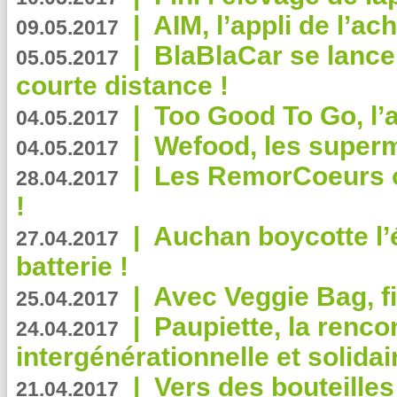
|
AIM, l’appli de l’ac
09.05.2017
|
BlaBlaCar se lance
05.05.2017
courte distance !
|
Too Good To Go, l’a
04.05.2017
|
Wefood, les superm
04.05.2017
|
Les RemorCoeurs on
28.04.2017
!
|
Auchan boycotte l’
27.04.2017
batterie !
|
Avec Veggie Bag, fi
25.04.2017
|
Paupiette, la renco
24.04.2017
intergénérationnelle et solidair
|
Vers des bouteilles
21.04.2017