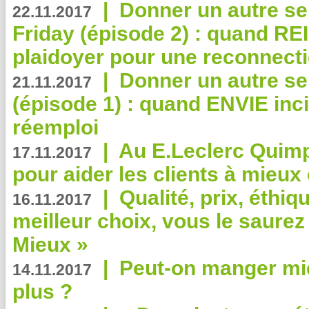
|
Donner un autre se
22.11.2017
Friday (épisode 2) : quand RE
plaidoyer pour une reconnecti
|
Donner un autre se
21.11.2017
(épisode 1) : quand ENVIE inci
réemploi
|
Au E.Leclerc Quimp
17.11.2017
pour aider les clients à mie
|
Qualité, prix, éthiqu
16.11.2017
meilleur choix, vous le saure
Mieux »
|
Peut-on manger mi
14.11.2017
plus ?