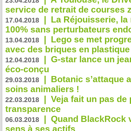
23.04.2018
service de retrait de courses 
|
La Réjouisserie, la
17.04.2018
100% sans perturbateurs end
|
Lego se met progr
13.04.2018
avec des briques en plastique
|
G-star lance un jea
12.04.2018
éco-conçu
|
Botanic s’attaque 
29.03.2018
soins animaliers !
|
Veja fait un pas de 
22.03.2018
transparence
|
Quand BlackRock v
06.03.2018
sens à ses actifs