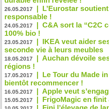
durable enfin révélée !
|
L’Eurostar soutient
26.05.2017
responsable !
|
C&A sort la “C2C c
24.05.2017
100% bio !
|
IKEA veut aider se
23.05.2017
seconde vie à leurs meubles
|
Auchan dévoile se
18.05.2017
régions !
|
Le Tour du Made in
17.05.2017
bientôt recommencer !
|
Apple veut s’engage
16.05.2017
|
FrigoMagic en finit 
15.05.2017
|
Fini l’élevage de la
10.05.2017