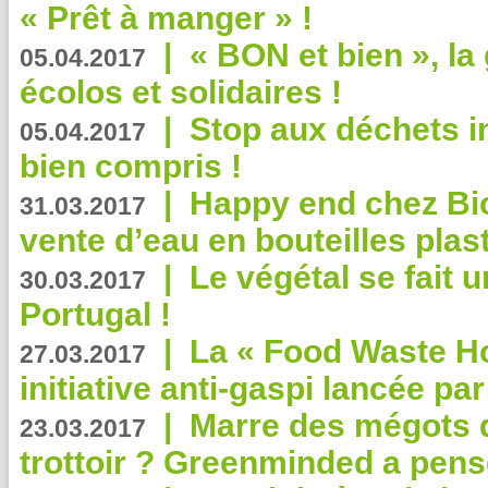
« Prêt à manger » !
|
« BON et bien », l
05.04.2017
écolos et solidaires !
|
Stop aux déchets i
05.04.2017
bien compris !
|
Happy end chez Bio
31.03.2017
vente d’eau en bouteilles plas
|
Le végétal se fait 
30.03.2017
Portugal !
|
La « Food Waste Hot
27.03.2017
initiative anti-gaspi lancée pa
|
Marre des mégots q
23.03.2017
trottoir ? Greenminded a pens