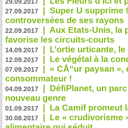
|
Les Fleurs d’Ici et p
29.09.2017
|
Super U supprime 
27.09.2017
controversées de ses rayons
|
Aux Etats-Unis, la
22.09.2017
favorise les circuits-courts
|
L’ortie urticante, le
14.09.2017
|
Le végétal à la con
12.09.2017
|
« CÅ“ur paysan », 
07.09.2017
consommateur !
|
DéfiPlanet, un parc
04.09.2017
nouveau genre
|
La Camif promeut l
01.09.2017
|
Le « crudivorisme 
30.08.2017
alimentaire qui séduit