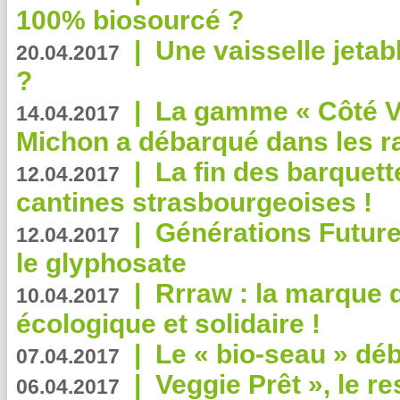
100% biosourcé ?
|
Une vaisselle jeta
20.04.2017
?
|
La gamme « Côté Vé
14.04.2017
Michon a débarqué dans les r
|
La fin des barquett
12.04.2017
cantines strasbourgeoises !
|
Générations Future
12.04.2017
le glyphosate
|
Rrraw : la marque 
10.04.2017
écologique et solidaire !
|
Le « bio-seau » déb
07.04.2017
|
Veggie Prêt », le r
06.04.2017