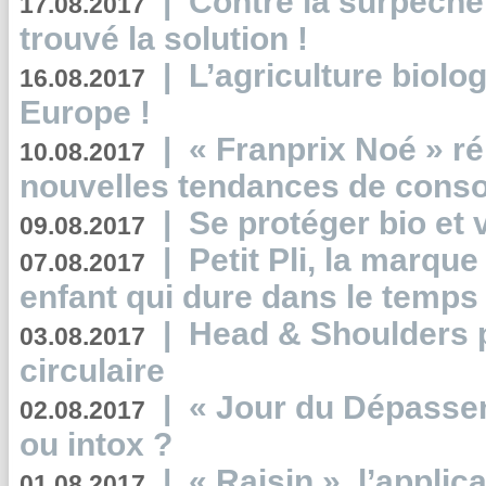
|
Contre la surpêche
17.08.2017
trouvé la solution !
|
L’agriculture biolo
16.08.2017
Europe !
|
« Franprix Noé » ré
10.08.2017
nouvelles tendances de cons
|
Se protéger bio et 
09.08.2017
|
Petit Pli, la marqu
07.08.2017
enfant qui dure dans le temps 
|
Head & Shoulders
03.08.2017
circulaire
|
« Jour du Dépassem
02.08.2017
ou intox ?
|
« Raisin », l’applica
01.08.2017