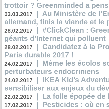
trottoir ? Greenminded a pens
|
Au Ministère de l’
03.03.2017
allemand, finis la viande et le
|
#ClickClean : Gree
28.02.2017
géants d’Internet qui polluent
|
Candidatez à la Pr
28.02.2017
Paris durable 2017 !
|
Même les écolos s
24.02.2017
perturbateurs endocriniens
|
IKEA Kid’s Adventu
24.02.2017
sensibiliser aux enjeux du d
|
La folle épopée de 
22.02.2017
|
Pesticides : où en 
17.02.2017