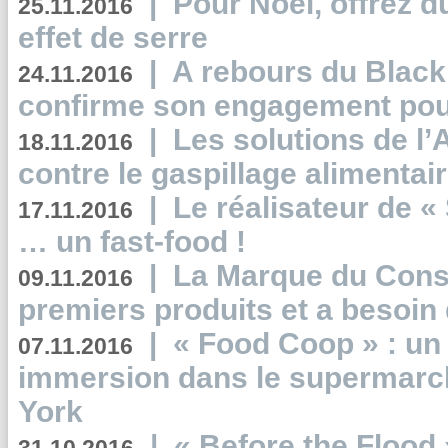
|
Pour Noël, offrez d
25.11.2016
effet de serre
|
A rebours du Black
24.11.2016
confirme son engagement pour
|
Les solutions de l
18.11.2016
contre le gaspillage alimentair
|
Le réalisateur de «
17.11.2016
… un fast-food !
|
La Marque du Con
09.11.2016
premiers produits et a besoin 
|
« Food Coop » : un
07.11.2016
immersion dans le supermarch
York
|
« Before the Flood 