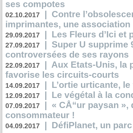
ses compotes
|
Contre l’obsolesc
02.10.2017
imprimantes, une association 
|
Les Fleurs d’Ici et p
29.09.2017
|
Super U supprime 
27.09.2017
controversées de ses rayons
|
Aux Etats-Unis, la
22.09.2017
favorise les circuits-courts
|
L’ortie urticante, le
14.09.2017
|
Le végétal à la con
12.09.2017
|
« CÅ“ur paysan », 
07.09.2017
consommateur !
|
DéfiPlanet, un parc
04.09.2017