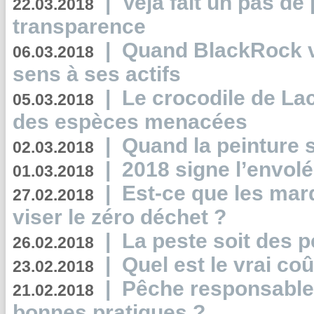
|
Veja fait un pas de 
22.03.2018
transparence
|
Quand BlackRock v
06.03.2018
sens à ses actifs
|
Le crocodile de La
05.03.2018
des espèces menacées
|
Quand la peinture s
02.03.2018
|
2018 signe l’envol
01.03.2018
|
Est-ce que les mar
27.02.2018
viser le zéro déchet ?
|
La peste soit des p
26.02.2018
|
Quel est le vrai coû
23.02.2018
|
Pêche responsable,
21.02.2018
bonnes pratiques ?