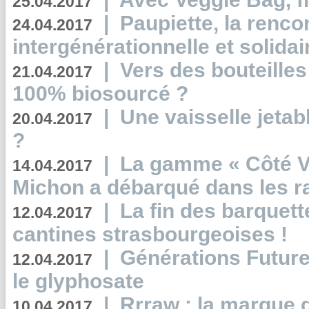
25.04.2017
|
Paupiette, la renco
24.04.2017
intergénérationnelle et solidair
|
Vers des bouteilles
21.04.2017
100% biosourcé ?
|
Une vaisselle jeta
20.04.2017
?
|
La gamme « Côté Vé
14.04.2017
Michon a débarqué dans les r
|
La fin des barquett
12.04.2017
cantines strasbourgeoises !
|
Générations Future
12.04.2017
le glyphosate
|
Rrraw : la marque 
10.04.2017