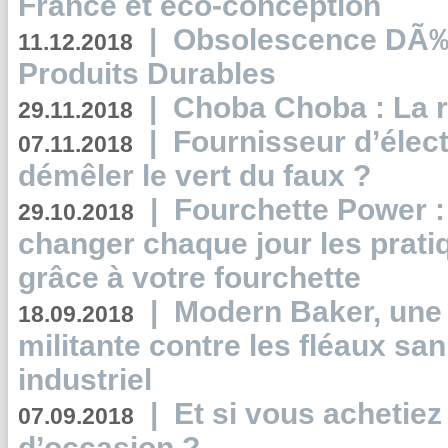
France et éco-conception
|
Obsolescence DÃ
11.12.2018
Produits Durables
|
Choba Choba : La r
29.11.2018
|
Fournisseur d’élec
07.11.2018
démêler le vert du faux ?
|
Fourchette Power 
29.10.2018
changer chaque jour les prati
grâce à votre fourchette
|
Modern Baker, une 
18.09.2018
militante contre les fléaux san
industriel
|
Et si vous achetie
07.09.2018
d’occasion ?