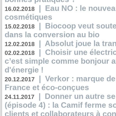
|
Eau NO : le nouvea
16.02.2018
cosmétiques
|
Biocoop veut souten
15.02.2018
dans la conversion au bio
|
Absolut joue la tr
12.02.2018
|
Choisir une électri
02.02.2018
c’est simple comme bonjour 
d'énergie !
|
Verkor : marque de
20.12.2017
France et éco-conçues
|
Donner un autre se
24.11.2017
(épisode 4) : la Camif ferme so
clients et collaborateurs à 