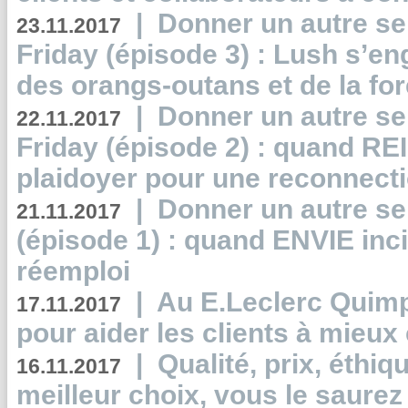
|
Donner un autre se
23.11.2017
Friday (épisode 3) : Lush s’en
des orangs-outans et de la for
|
Donner un autre se
22.11.2017
Friday (épisode 2) : quand RE
plaidoyer pour une reconnecti
|
Donner un autre se
21.11.2017
(épisode 1) : quand ENVIE inci
réemploi
|
Au E.Leclerc Quimp
17.11.2017
pour aider les clients à mie
|
Qualité, prix, éthiqu
16.11.2017
meilleur choix, vous le saure