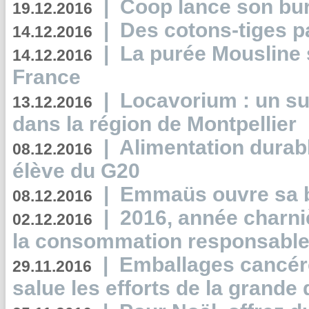
|
Coop lance son bur
19.12.2016
|
Des cotons-tiges pa
14.12.2016
|
La purée Mousline 
14.12.2016
France
|
Locavorium : un s
13.12.2016
dans la région de Montpellier
|
Alimentation durab
08.12.2016
élève du G20
|
Emmaüs ouvre sa bo
08.12.2016
|
2016, année charni
02.12.2016
la consommation responsable
|
Emballages cancér
29.11.2016
salue les efforts de la grande 