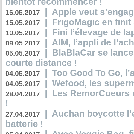
bientôt recommencer !
|
Apple veut s’engage
16.05.2017
|
FrigoMagic en finit 
15.05.2017
|
Fini l’élevage de la
10.05.2017
|
AIM, l’appli de l’ac
09.05.2017
|
BlaBlaCar se lance
05.05.2017
courte distance !
|
Too Good To Go, l’a
04.05.2017
|
Wefood, les superm
04.05.2017
|
Les RemorCoeurs on
28.04.2017
!
|
Auchan boycotte l’
27.04.2017
batterie !
|
Avec Veggie Bag, fi