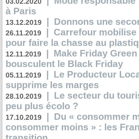
|
Mode responsable : 
03.02.2020
à Paris
|
Donnons une second
13.12.2019
|
Carrefour mobilis
26.11.2019
pour faire la chasse au plasti
|
Make Friday Green 
12.11.2019
bousculent le Black Friday
|
Le Producteur Local
05.11.2019
supprime les marges
|
Le secteur du touri
28.10.2019
peu plus écolo ?
|
Du « consommer mi
17.10.2019
consommer moins » : les Fran
transition