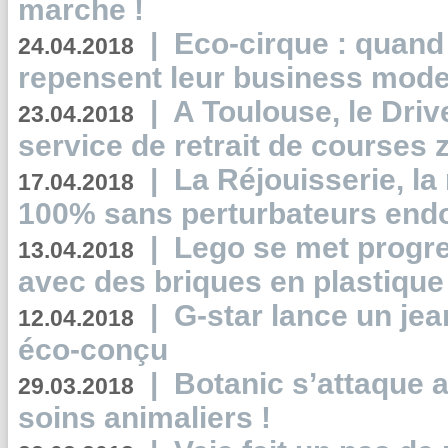
marche !
|
Eco-cirque : quand
24.04.2018
repensent leur business mode
|
A Toulouse, le Driv
23.04.2018
service de retrait de courses 
|
La Réjouisserie, la
17.04.2018
100% sans perturbateurs end
|
Lego se met progr
13.04.2018
avec des briques en plastique
|
G-star lance un jea
12.04.2018
éco-conçu
|
Botanic s’attaque 
29.03.2018
soins animaliers !