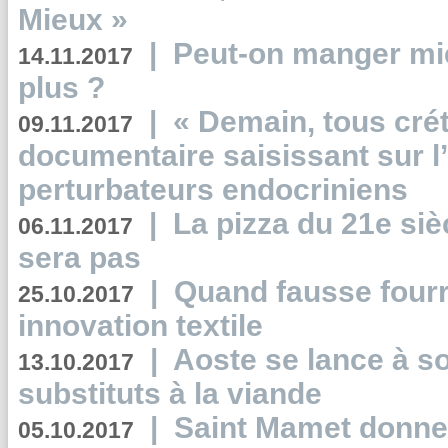
Mieux »
|
Peut-on manger mi
14.11.2017
plus ?
|
« Demain, tous crét
09.11.2017
documentaire saisissant sur l
perturbateurs endocriniens
|
La pizza du 21e siè
06.11.2017
sera pas
|
Quand fausse fourr
25.10.2017
innovation textile
|
Aoste se lance à so
13.10.2017
substituts à la viande
|
Saint Mamet donne 
05.10.2017