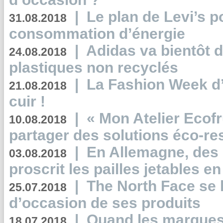
|
Le plan de Levi’s p
31.08.2018
consommation d’énergie
|
Adidas va bientôt d
24.08.2018
plastiques non recyclés
|
La Fashion Week d’
21.08.2018
cuir !
|
« Mon Atelier Ecofr
10.08.2018
partager des solutions éco-r
|
En Allemagne, des
03.08.2018
proscrit les pailles jetables e
|
The North Face se 
25.07.2018
d’occasion de ses produits
|
Quand les marques
18.07.2018