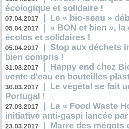
écologique et solidaire !
|
Le « bio-seau » déb
07.04.2017
|
« BON et bien », l
05.04.2017
écolos et solidaires !
|
Stop aux déchets i
05.04.2017
bien compris !
|
Happy end chez Bio
31.03.2017
vente d’eau en bouteilles plas
|
Le végétal se fait 
30.03.2017
Portugal !
|
La « Food Waste Hot
27.03.2017
initiative anti-gaspi lancée pa
|
Marre des mégots q
23.03.2017