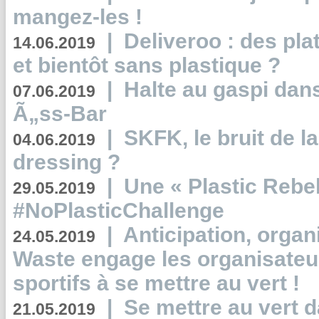
mangez-les !
|
Deliveroo : des pla
14.06.2019
et bientôt sans plastique ?
|
Halte au gaspi dan
07.06.2019
Ã„ss-Bar
|
SKFK, le bruit de l
04.06.2019
dressing ?
|
Une « Plastic Rebe
29.05.2019
#NoPlasticChallenge
|
Anticipation, organi
24.05.2019
Waste engage les organisate
sportifs à se mettre au vert !
|
Se mettre au vert da
21.05.2019