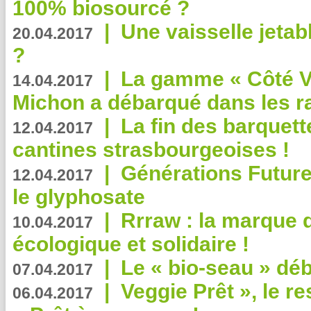
100% biosourcé ?
|
Une vaisselle jeta
20.04.2017
?
|
La gamme « Côté Vé
14.04.2017
Michon a débarqué dans les r
|
La fin des barquett
12.04.2017
cantines strasbourgeoises !
|
Générations Future
12.04.2017
le glyphosate
|
Rrraw : la marque 
10.04.2017
écologique et solidaire !
|
Le « bio-seau » déb
07.04.2017
|
Veggie Prêt », le r
06.04.2017