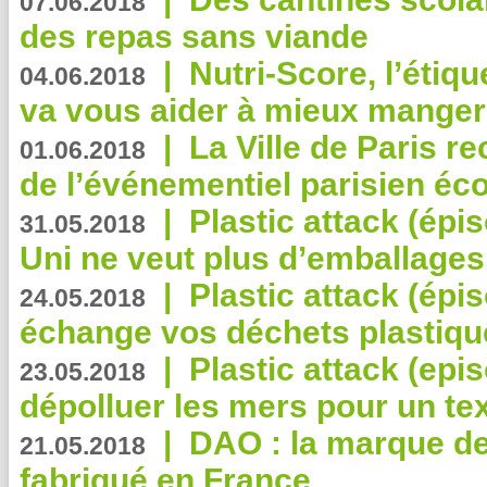
07.06.2018
des repas sans viande
|
Nutri-Score, l’étiqu
04.06.2018
va vous aider à mieux manger
|
La Ville de Paris r
01.06.2018
de l’événementiel parisien éc
|
Plastic attack (épi
31.05.2018
Uni ne veut plus d’emballages
|
Plastic attack (épi
24.05.2018
échange vos déchets plastiqu
|
Plastic attack (epis
23.05.2018
dépolluer les mers pour un text
|
DAO : la marque de 
21.05.2018
fabriqué en France