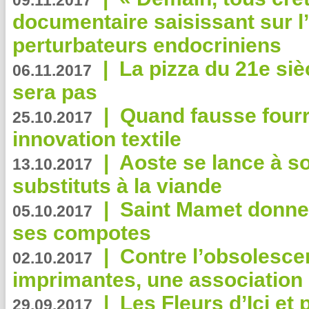
09.11.2017
documentaire saisissant sur l
perturbateurs endocriniens
|
La pizza du 21e siè
06.11.2017
sera pas
|
Quand fausse fourr
25.10.2017
innovation textile
|
Aoste se lance à so
13.10.2017
substituts à la viande
|
Saint Mamet donne 
05.10.2017
ses compotes
|
Contre l’obsolesc
02.10.2017
imprimantes, une association 
|
Les Fleurs d’Ici et p
29.09.2017