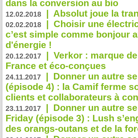
dans la conversion au bio
|
Absolut joue la tr
12.02.2018
|
Choisir une électri
02.02.2018
c’est simple comme bonjour 
d'énergie !
|
Verkor : marque de
20.12.2017
France et éco-conçues
|
Donner un autre se
24.11.2017
(épisode 4) : la Camif ferme so
clients et collaborateurs à 
|
Donner un autre se
23.11.2017
Friday (épisode 3) : Lush s’en
des orangs-outans et de la for