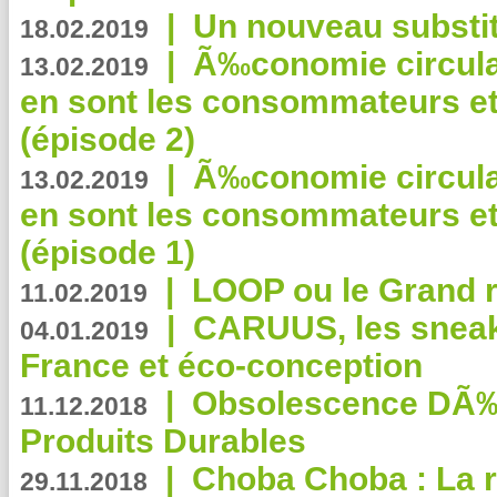
|
Un nouveau substit
18.02.2019
|
Ã‰conomie circulair
13.02.2019
en sont les consommateurs et
(épisode 2)
|
Ã‰conomie circulair
13.02.2019
en sont les consommateurs et
(épisode 1)
|
LOOP ou le Grand r
11.02.2019
|
CARUUS, les sneake
04.01.2019
France et éco-conception
|
Obsolescence DÃ
11.12.2018
Produits Durables
|
Choba Choba : La r
29.11.2018