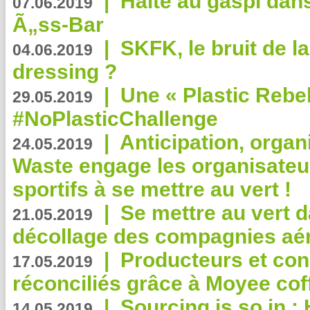
|
Halte au gaspi dan
07.06.2019
Ã„ss-Bar
|
SKFK, le bruit de l
04.06.2019
dressing ?
|
Une « Plastic Rebe
29.05.2019
#NoPlasticChallenge
|
Anticipation, organi
24.05.2019
Waste engage les organisate
sportifs à se mettre au vert !
|
Se mettre au vert da
21.05.2019
décollage des compagnies aé
|
Producteurs et co
17.05.2019
réconciliés grâce à Moyee cof
|
Sourcing is so in 
14.05.2019