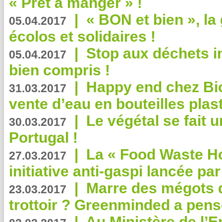
« Prêt à manger » !
|
« BON et bien », l
05.04.2017
écolos et solidaires !
|
Stop aux déchets i
05.04.2017
bien compris !
|
Happy end chez Bio
31.03.2017
vente d’eau en bouteilles plas
|
Le végétal se fait 
30.03.2017
Portugal !
|
La « Food Waste Hot
27.03.2017
initiative anti-gaspi lancée pa
|
Marre des mégots q
23.03.2017
trottoir ? Greenminded a pens
|
Au Ministère de l’