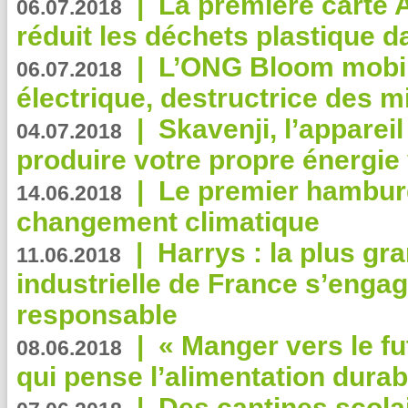
|
La première carte 
06.07.2018
réduit les déchets plastique 
|
L’ONG Bloom mobil
06.07.2018
électrique, destructrice des m
|
Skavenji, l’apparei
04.07.2018
produire votre propre énergie
|
Le premier hambur
14.06.2018
changement climatique
|
Harrys : la plus gr
11.06.2018
industrielle de France s’engag
responsable
|
« Manger vers le fu
08.06.2018
qui pense l’alimentation dura
|
Des cantines scola