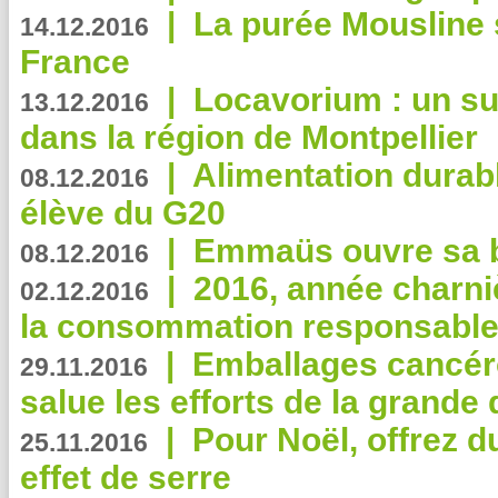
|
La purée Mousline 
14.12.2016
France
|
Locavorium : un s
13.12.2016
dans la région de Montpellier
|
Alimentation durab
08.12.2016
élève du G20
|
Emmaüs ouvre sa bo
08.12.2016
|
2016, année charni
02.12.2016
la consommation responsable
|
Emballages cancér
29.11.2016
salue les efforts de la grande 
|
Pour Noël, offrez d
25.11.2016
effet de serre