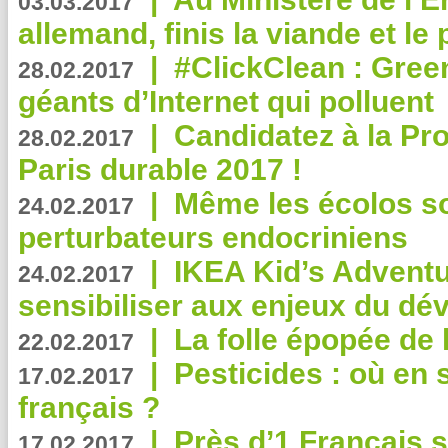
03.03.2017
allemand, finis la viande et le
|
#ClickClean : Gree
28.02.2017
géants d’Internet qui polluent
|
Candidatez à la Pr
28.02.2017
Paris durable 2017 !
|
Même les écolos s
24.02.2017
perturbateurs endocriniens
|
IKEA Kid’s Adventu
24.02.2017
sensibiliser aux enjeux du d
|
La folle épopée de 
22.02.2017
|
Pesticides : où en 
17.02.2017
français ?
|
Près d’1 Français su
17.02.2017