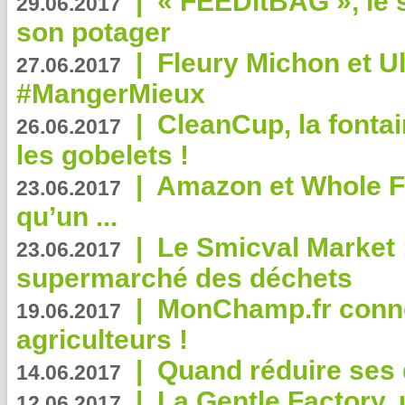
|
« FEEDitBAG », le s
29.06.2017
son potager
|
Fleury Michon et Ul
27.06.2017
#MangerMieux
|
CleanCup, la fontai
26.06.2017
les gobelets !
|
Amazon et Whole F
23.06.2017
qu’un ...
|
Le Smicval Market :
23.06.2017
supermarché des déchets
|
MonChamp.fr conne
19.06.2017
agriculteurs !
|
Quand réduire ses 
14.06.2017
|
La Gentle Factory, 
12.06.2017