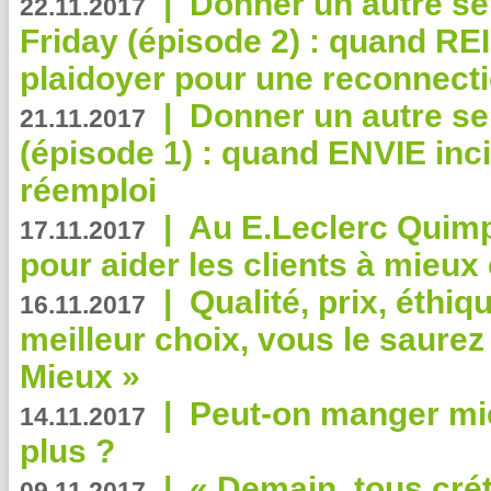
|
Donner un autre se
22.11.2017
Friday (épisode 2) : quand RE
plaidoyer pour une reconnecti
|
Donner un autre se
21.11.2017
(épisode 1) : quand ENVIE inci
réemploi
|
Au E.Leclerc Quimp
17.11.2017
pour aider les clients à mie
|
Qualité, prix, éthiqu
16.11.2017
meilleur choix, vous le saure
Mieux »
|
Peut-on manger mi
14.11.2017
plus ?
|
« Demain, tous crét