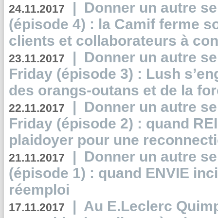
|
Donner un autre se
24.11.2017
(épisode 4) : la Camif ferme so
clients et collaborateurs à 
|
Donner un autre se
23.11.2017
Friday (épisode 3) : Lush s’en
des orangs-outans et de la for
|
Donner un autre se
22.11.2017
Friday (épisode 2) : quand RE
plaidoyer pour une reconnecti
|
Donner un autre se
21.11.2017
(épisode 1) : quand ENVIE inci
réemploi
|
Au E.Leclerc Quimp
17.11.2017