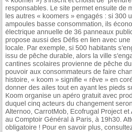
« koomer ») s'inscrit et choisit de prend
responsables. Le site permet ensuite de m
les autres « koomers » engagés : si 300 ut
ampoules basse consommation, ils écon
électrique annuelle de 36 panneaux publici
propose aussi des Défis en lien avec une e
locale. Par exemple, si 500 habitants s'
issu de pêche durable, alors la ville s'en
cantines scolaires provienne de pêche du
pouvoir aux consommateurs de faire chang
histoire, « koom » signifie « rêve » en co
donner des ailes tout en ayant les pieds s
Koom organise un apéro gratuit avec produ
duquel cinq acteurs du changement seron
Alternoo, CarrotMob, Ecofrugal Project et 
au Comptoir Général à Paris, à 19h30. Atte
obligatoire ! Pour en savoir plus, consult