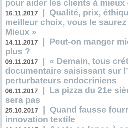
pour aider les clients à mie
|
Qualité, prix, éthiqu
16.11.2017
meilleur choix, vous le saure
Mieux »
|
Peut-on manger mi
14.11.2017
plus ?
|
« Demain, tous crét
09.11.2017
documentaire saisissant sur l
perturbateurs endocriniens
|
La pizza du 21e siè
06.11.2017
sera pas
|
Quand fausse fourr
25.10.2017
innovation textile