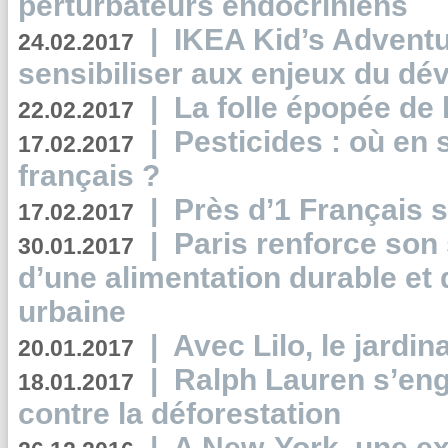
perturbateurs endocriniens
|
IKEA Kid’s Adventu
24.02.2017
sensibiliser aux enjeux du d
|
La folle épopée de 
22.02.2017
|
Pesticides : où en 
17.02.2017
français ?
|
Près d’1 Français su
17.02.2017
|
Paris renforce son
30.01.2017
d’une alimentation durable et 
urbaine
|
Avec Lilo, le jardin
20.01.2017
|
Ralph Lauren s’eng
18.01.2017
contre la déforestation
|
A New-York, une exp