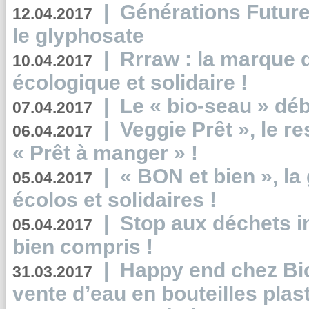
|
Générations Future
12.04.2017
le glyphosate
|
Rrraw : la marque 
10.04.2017
écologique et solidaire !
|
Le « bio-seau » déb
07.04.2017
|
Veggie Prêt », le r
06.04.2017
« Prêt à manger » !
|
« BON et bien », l
05.04.2017
écolos et solidaires !
|
Stop aux déchets i
05.04.2017
bien compris !
|
Happy end chez Bio
31.03.2017
vente d’eau en bouteilles plas