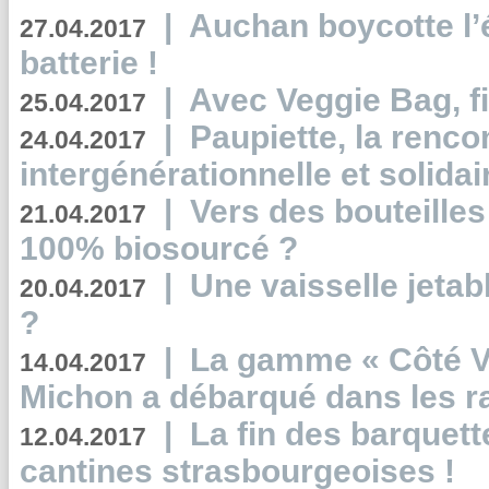
|
Auchan boycotte l’
27.04.2017
batterie !
|
Avec Veggie Bag, fi
25.04.2017
|
Paupiette, la renco
24.04.2017
intergénérationnelle et solidair
|
Vers des bouteilles
21.04.2017
100% biosourcé ?
|
Une vaisselle jeta
20.04.2017
?
|
La gamme « Côté Vé
14.04.2017
Michon a débarqué dans les r
|
La fin des barquett
12.04.2017
cantines strasbourgeoises !