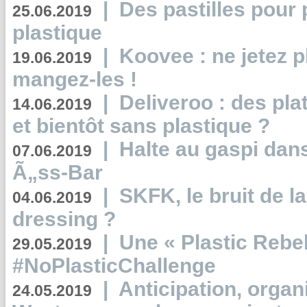
|
Des pastilles pour 
25.06.2019
plastique
|
Koovee : ne jetez p
19.06.2019
mangez-les !
|
Deliveroo : des pla
14.06.2019
et bientôt sans plastique ?
|
Halte au gaspi dan
07.06.2019
Ã„ss-Bar
|
SKFK, le bruit de l
04.06.2019
dressing ?
|
Une « Plastic Rebe
29.05.2019
#NoPlasticChallenge
|
Anticipation, organi
24.05.2019