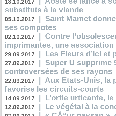
|
Aoste se lance à so
13.10.2017
substituts à la viande
|
Saint Mamet donne 
05.10.2017
ses compotes
|
Contre l’obsolesc
02.10.2017
imprimantes, une association 
|
Les Fleurs d’Ici et p
29.09.2017
|
Super U supprime 
27.09.2017
controversées de ses rayons
|
Aux Etats-Unis, la
22.09.2017
favorise les circuits-courts
|
L’ortie urticante, le
14.09.2017
|
Le végétal à la con
12.09.2017
|
« CÅ“ur paysan », 