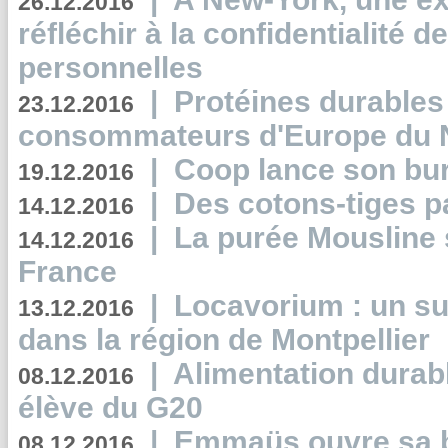
26.12.2016
réfléchir à la confidentialité 
personnelles
|
Protéines durables 
23.12.2016
consommateurs d'Europe du 
|
Coop lance son bur
19.12.2016
|
Des cotons-tiges pa
14.12.2016
|
La purée Mousline 
14.12.2016
France
|
Locavorium : un s
13.12.2016
dans la région de Montpellier
|
Alimentation durab
08.12.2016
élève du G20
|
Emmaüs ouvre sa bo
08.12.2016