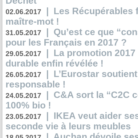
Déchet
|
Les Récupérables f
02.06.2017
maître-mot !
|
Qu’est ce que “co
31.05.2017
pour les Français en 2017 ?
|
La promotion 2017 
29.05.2017
durable enfin révélée !
|
L’Eurostar soutient
26.05.2017
responsable !
|
C&A sort la “C2C c
24.05.2017
100% bio !
|
IKEA veut aider se
23.05.2017
seconde vie à leurs meubles
|
Auchan dévoile se
18.05.2017