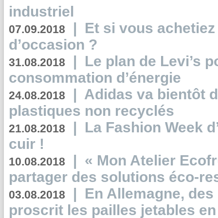
industriel
|
Et si vous achetie
07.09.2018
d’occasion ?
|
Le plan de Levi’s p
31.08.2018
consommation d’énergie
|
Adidas va bientôt d
24.08.2018
plastiques non recyclés
|
La Fashion Week d’
21.08.2018
cuir !
|
« Mon Atelier Ecofr
10.08.2018
partager des solutions éco-r
|
En Allemagne, des
03.08.2018
proscrit les pailles jetables e