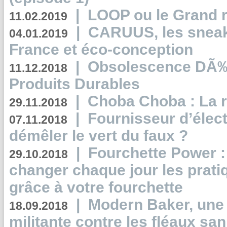
|
LOOP ou le Grand r
11.02.2019
|
CARUUS, les sneake
04.01.2019
France et éco-conception
|
Obsolescence DÃ
11.12.2018
Produits Durables
|
Choba Choba : La r
29.11.2018
|
Fournisseur d’élec
07.11.2018
démêler le vert du faux ?
|
Fourchette Power 
29.10.2018
changer chaque jour les prati
grâce à votre fourchette
|
Modern Baker, une 
18.09.2018
militante contre les fléaux san