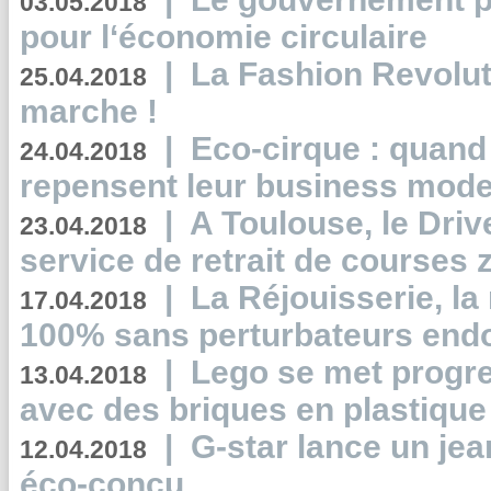
03.05.2018
pour l‘économie circulaire
|
La Fashion Revolut
25.04.2018
marche !
|
Eco-cirque : quand
24.04.2018
repensent leur business mode
|
A Toulouse, le Driv
23.04.2018
service de retrait de courses 
|
La Réjouisserie, la
17.04.2018
100% sans perturbateurs end
|
Lego se met progr
13.04.2018
avec des briques en plastique
|
G-star lance un jea
12.04.2018
éco-conçu