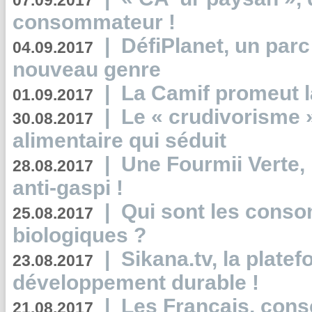
07.09.2017
consommateur !
|
DéfiPlanet, un parc
04.09.2017
nouveau genre
|
La Camif promeut l
01.09.2017
|
Le « crudivorisme 
30.08.2017
alimentaire qui séduit
|
Une Fourmii Verte, 
28.08.2017
anti-gaspi !
|
Qui sont les cons
25.08.2017
biologiques ?
|
Sikana.tv, la plate
23.08.2017
développement durable !
|
Les Français, consc
21.08.2017