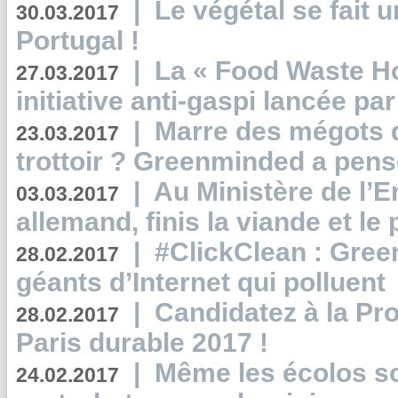
|
Le végétal se fait 
30.03.2017
Portugal !
|
La « Food Waste Hot
27.03.2017
initiative anti-gaspi lancée pa
|
Marre des mégots q
23.03.2017
trottoir ? Greenminded a pens
|
Au Ministère de l’
03.03.2017
allemand, finis la viande et le
|
#ClickClean : Gree
28.02.2017
géants d’Internet qui polluent
|
Candidatez à la Pr
28.02.2017
Paris durable 2017 !
|
Même les écolos s
24.02.2017