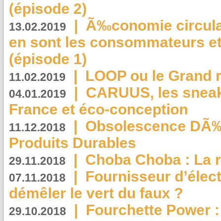
(épisode 2)
|
Ã‰conomie circulair
13.02.2019
en sont les consommateurs et
(épisode 1)
|
LOOP ou le Grand r
11.02.2019
|
CARUUS, les sneake
04.01.2019
France et éco-conception
|
Obsolescence DÃ
11.12.2018
Produits Durables
|
Choba Choba : La r
29.11.2018
|
Fournisseur d’élec
07.11.2018
démêler le vert du faux ?
|
Fourchette Power 
29.10.2018