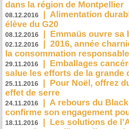
dans la région de Montpellier
|
Alimentation durab
08.12.2016
élève du G20
|
Emmaüs ouvre sa bo
08.12.2016
|
2016, année charni
02.12.2016
la consommation responsable
|
Emballages cancér
29.11.2016
salue les efforts de la grande 
|
Pour Noël, offrez d
25.11.2016
effet de serre
|
A rebours du Black
24.11.2016
confirme son engagement pour
|
Les solutions de l
18.11.2016