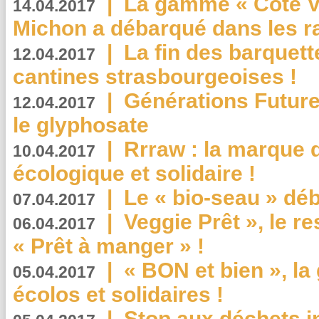
|
La gamme « Côté Vé
14.04.2017
Michon a débarqué dans les r
|
La fin des barquett
12.04.2017
cantines strasbourgeoises !
|
Générations Future
12.04.2017
le glyphosate
|
Rrraw : la marque 
10.04.2017
écologique et solidaire !
|
Le « bio-seau » déb
07.04.2017
|
Veggie Prêt », le r
06.04.2017
« Prêt à manger » !
|
« BON et bien », l
05.04.2017
écolos et solidaires !
|
Stop aux déchets i