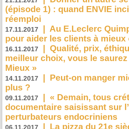
21.11.2017
(épisode 1) : quand ENVIE inci
réemploi
|
Au E.Leclerc Quimp
17.11.2017
pour aider les clients à mie
|
Qualité, prix, éthiqu
16.11.2017
meilleur choix, vous le saure
Mieux »
|
Peut-on manger mi
14.11.2017
plus ?
|
« Demain, tous crét
09.11.2017
documentaire saisissant sur l
perturbateurs endocriniens
|
La pizza du 21e siè
06.11.2017