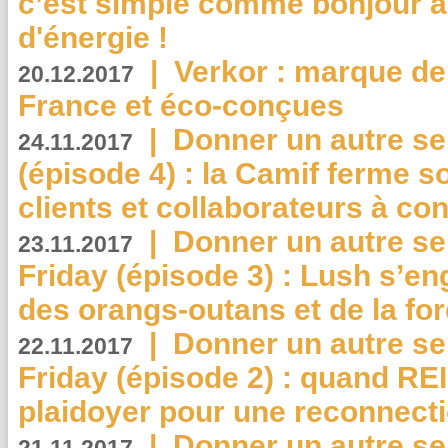
c’est simple comme bonjour 
d'énergie !
|
Verkor : marque de
20.12.2017
France et éco-conçues
|
Donner un autre se
24.11.2017
(épisode 4) : la Camif ferme so
clients et collaborateurs à 
|
Donner un autre se
23.11.2017
Friday (épisode 3) : Lush s’en
des orangs-outans et de la for
|
Donner un autre se
22.11.2017
Friday (épisode 2) : quand RE
plaidoyer pour une reconnecti
|
Donner un autre se