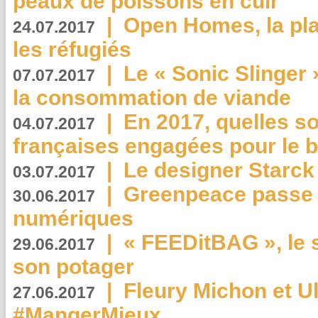
peaux de poissons en cuir
|
Open Homes, la pla
24.07.2017
les réfugiés
|
Le « Sonic Slinger »
07.07.2017
la consommation de viande
|
En 2017, quelles so
04.07.2017
françaises engagées pour le b
|
Le designer Starck 
03.07.2017
|
Greenpeace passe a
30.06.2017
numériques
|
« FEEDitBAG », le s
29.06.2017
son potager
|
Fleury Michon et Ul
27.06.2017
#MangerMieux