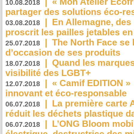
|
« Mon Atelier Ecofr
10.08.2018
partager des solutions éco-r
|
En Allemagne, des
03.08.2018
proscrit les pailles jetables e
|
The North Face se 
25.07.2018
d’occasion de ses produits
|
Quand les marques
18.07.2018
visibilité des LGBT+
|
« Camif EDITION » :
12.07.2018
innovant et éco-responsable
|
La première carte 
06.07.2018
réduit les déchets plastique 
|
L’ONG Bloom mobil
06.07.2018
électrique, destructrice des m