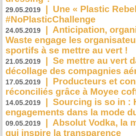
|
Une « Plastic Rebe
29.05.2019
#NoPlasticChallenge
|
Anticipation, organi
24.05.2019
Waste engage les organisate
sportifs à se mettre au vert !
|
Se mettre au vert da
21.05.2019
décollage des compagnies aé
|
Producteurs et co
17.05.2019
réconciliés grâce à Moyee cof
|
Sourcing is so in 
14.05.2019
engagements dans la mode du
|
Absolut Vodka, la 
09.05.2019
qui inspire la transparence