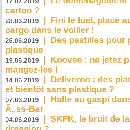
|
Le déménagement 2.
17.07.2019
carton ?
|
Fini le fuel, place a
28.06.2019
cargo dans le voilier !
|
Des pastilles pour 
25.06.2019
plastique
|
Koovee : ne jetez p
19.06.2019
mangez-les !
|
Deliveroo : des pla
14.06.2019
et bientôt sans plastique ?
|
Halte au gaspi dan
07.06.2019
Ã„ss-Bar
|
SKFK, le bruit de l
04.06.2019
dressing ?