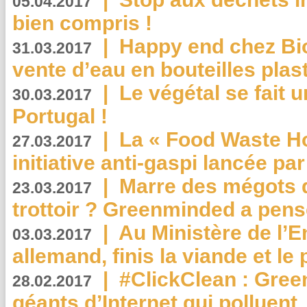
05.04.2017
bien compris !
|
Happy end chez Bio
31.03.2017
vente d’eau en bouteilles plas
|
Le végétal se fait 
30.03.2017
Portugal !
|
La « Food Waste Hot
27.03.2017
initiative anti-gaspi lancée pa
|
Marre des mégots q
23.03.2017
trottoir ? Greenminded a pens
|
Au Ministère de l’
03.03.2017
allemand, finis la viande et le
|
#ClickClean : Gree
28.02.2017
géants d’Internet qui polluent