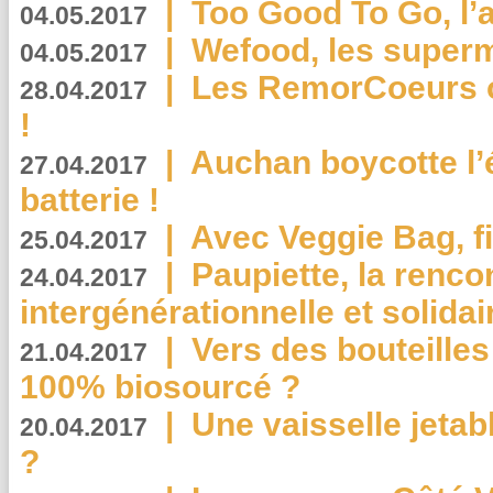
|
Too Good To Go, l’a
04.05.2017
|
Wefood, les superm
04.05.2017
|
Les RemorCoeurs on
28.04.2017
!
|
Auchan boycotte l’
27.04.2017
batterie !
|
Avec Veggie Bag, fi
25.04.2017
|
Paupiette, la renco
24.04.2017
intergénérationnelle et solidair
|
Vers des bouteilles
21.04.2017
100% biosourcé ?
|
Une vaisselle jeta
20.04.2017
?