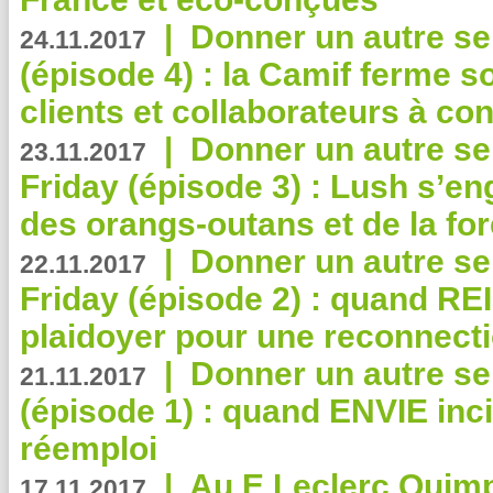
|
Donner un autre se
24.11.2017
(épisode 4) : la Camif ferme so
clients et collaborateurs à 
|
Donner un autre se
23.11.2017
Friday (épisode 3) : Lush s’en
des orangs-outans et de la for
|
Donner un autre se
22.11.2017
Friday (épisode 2) : quand RE
plaidoyer pour une reconnecti
|
Donner un autre se
21.11.2017
(épisode 1) : quand ENVIE inci
réemploi
|
Au E.Leclerc Quimp
17.11.2017