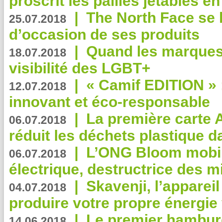
proscrit les pailles jetables e
|
The North Face se 
25.07.2018
d’occasion de ses produits
|
Quand les marques
18.07.2018
visibilité des LGBT+
|
« Camif EDITION » :
12.07.2018
innovant et éco-responsable
|
La première carte 
06.07.2018
réduit les déchets plastique 
|
L’ONG Bloom mobil
06.07.2018
électrique, destructrice des m
|
Skavenji, l’apparei
04.07.2018
produire votre propre énergie
|
Le premier hambur
14.06.2018