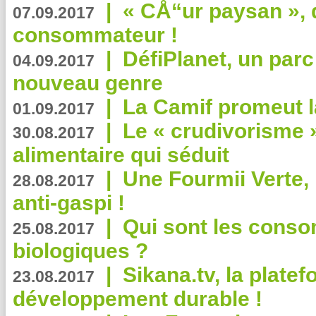
|
« CÅ“ur paysan », 
07.09.2017
consommateur !
|
DéfiPlanet, un parc
04.09.2017
nouveau genre
|
La Camif promeut l
01.09.2017
|
Le « crudivorisme 
30.08.2017
alimentaire qui séduit
|
Une Fourmii Verte, 
28.08.2017
anti-gaspi !
|
Qui sont les cons
25.08.2017
biologiques ?
|
Sikana.tv, la plate
23.08.2017
développement durable !