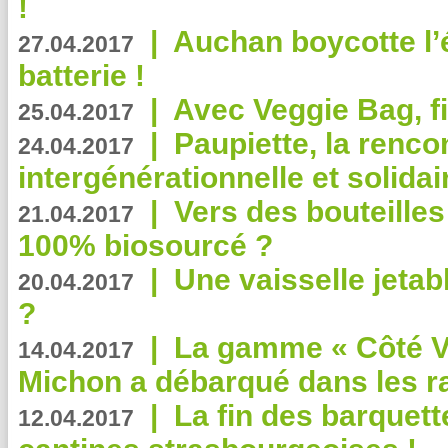
!
|
Auchan boycotte l’
27.04.2017
batterie !
|
Avec Veggie Bag, fi
25.04.2017
|
Paupiette, la renco
24.04.2017
intergénérationnelle et solidair
|
Vers des bouteilles
21.04.2017
100% biosourcé ?
|
Une vaisselle jeta
20.04.2017
?
|
La gamme « Côté Vé
14.04.2017
Michon a débarqué dans les r
|
La fin des barquett
12.04.2017