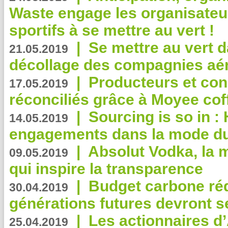
Waste engage les organisate
sportifs à se mettre au vert !
|
Se mettre au vert da
21.05.2019
décollage des compagnies aé
|
Producteurs et co
17.05.2019
réconciliés grâce à Moyee cof
|
Sourcing is so in 
14.05.2019
engagements dans la mode du
|
Absolut Vodka, la 
09.05.2019
qui inspire la transparence
|
Budget carbone rédu
30.04.2019
générations futures devront se
|
Les actionnaires 
25.04.2019