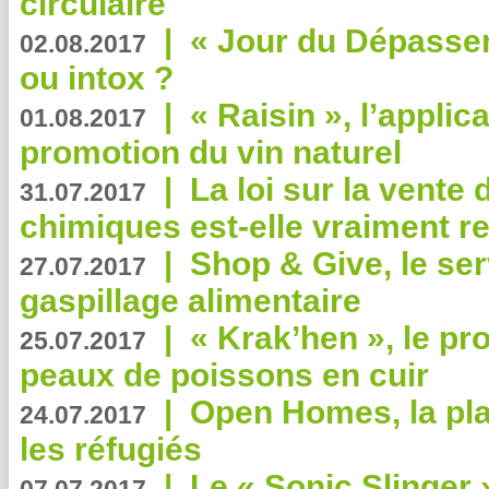
circulaire
|
« Jour du Dépassem
02.08.2017
ou intox ?
|
« Raisin », l’applica
01.08.2017
promotion du vin naturel
|
La loi sur la vente
31.07.2017
chimiques est-elle vraiment r
|
Shop & Give, le serv
27.07.2017
gaspillage alimentaire
|
« Krak’hen », le pr
25.07.2017
peaux de poissons en cuir
|
Open Homes, la pla
24.07.2017
les réfugiés
|
Le « Sonic Slinger »