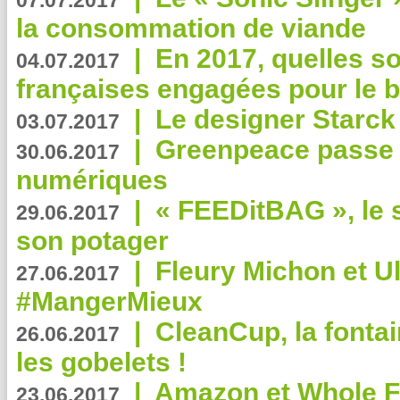
07.07.2017
la consommation de viande
|
En 2017, quelles so
04.07.2017
françaises engagées pour le b
|
Le designer Starck 
03.07.2017
|
Greenpeace passe a
30.06.2017
numériques
|
« FEEDitBAG », le s
29.06.2017
son potager
|
Fleury Michon et Ul
27.06.2017
#MangerMieux
|
CleanCup, la fontai
26.06.2017
les gobelets !
|
Amazon et Whole F
23.06.2017