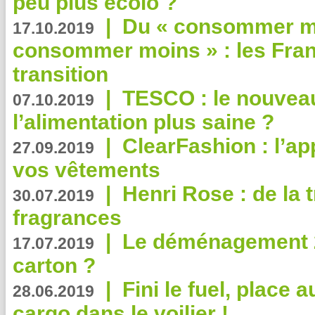
peu plus écolo ?
|
Du « consommer mi
17.10.2019
consommer moins » : les Fran
transition
|
TESCO : le nouvea
07.10.2019
l’alimentation plus saine ?
|
ClearFashion : l’ap
27.09.2019
vos vêtements
|
Henri Rose : de la
30.07.2019
fragrances
|
Le déménagement 2.
17.07.2019
carton ?
|
Fini le fuel, place a
28.06.2019
cargo dans le voilier !