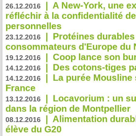
|
A New-York, une exp
26.12.2016
réfléchir à la confidentialité 
personnelles
|
Protéines durables 
23.12.2016
consommateurs d'Europe du 
|
Coop lance son bur
19.12.2016
|
Des cotons-tiges pa
14.12.2016
|
La purée Mousline 
14.12.2016
France
|
Locavorium : un s
13.12.2016
dans la région de Montpellier
|
Alimentation durab
08.12.2016
élève du G20