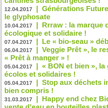
cantines strasbourgeoises !
|
Générations Future
12.04.2017
le glyphosate
|
Rrraw : la marque 
10.04.2017
écologique et solidaire !
|
Le « bio-seau » déb
07.04.2017
|
Veggie Prêt », le r
06.04.2017
« Prêt à manger » !
|
« BON et bien », l
05.04.2017
écolos et solidaires !
|
Stop aux déchets i
05.04.2017
bien compris !
|
Happy end chez Bio
31.03.2017
vente d’eau en bouteilles plas