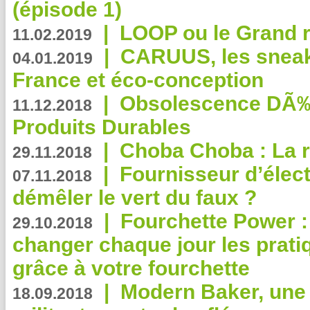
(épisode 1)
|
LOOP ou le Grand r
11.02.2019
|
CARUUS, les sneake
04.01.2019
France et éco-conception
|
Obsolescence DÃ
11.12.2018
Produits Durables
|
Choba Choba : La r
29.11.2018
|
Fournisseur d’élec
07.11.2018
démêler le vert du faux ?
|
Fourchette Power 
29.10.2018
changer chaque jour les prati
grâce à votre fourchette
|
Modern Baker, une 
18.09.2018