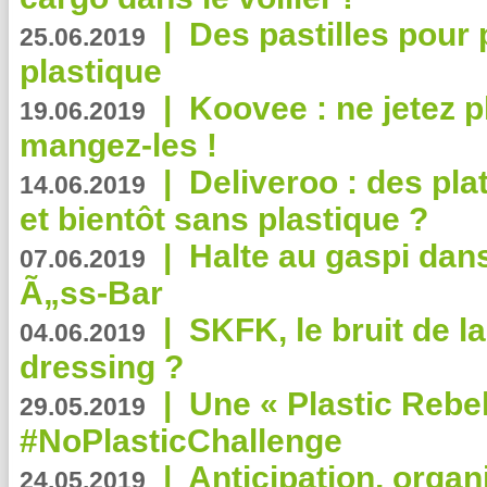
|
Des pastilles pour 
25.06.2019
plastique
|
Koovee : ne jetez p
19.06.2019
mangez-les !
|
Deliveroo : des pla
14.06.2019
et bientôt sans plastique ?
|
Halte au gaspi dan
07.06.2019
Ã„ss-Bar
|
SKFK, le bruit de l
04.06.2019
dressing ?
|
Une « Plastic Rebe
29.05.2019
#NoPlasticChallenge
|
Anticipation, organi
24.05.2019