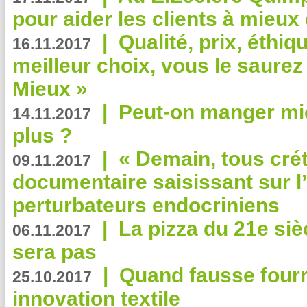
pour aider les clients à mie
|
Qualité, prix, éthiqu
16.11.2017
meilleur choix, vous le saure
Mieux »
|
Peut-on manger mi
14.11.2017
plus ?
|
« Demain, tous crét
09.11.2017
documentaire saisissant sur l
perturbateurs endocriniens
|
La pizza du 21e siè
06.11.2017
sera pas
|
Quand fausse fourr
25.10.2017
innovation textile