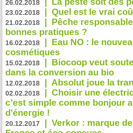
|
La peste soit des p
26.02.2018
|
Quel est le vrai coû
23.02.2018
|
Pêche responsable,
21.02.2018
bonnes pratiques ?
|
Eau NO : le nouvea
16.02.2018
cosmétiques
|
Biocoop veut souten
15.02.2018
dans la conversion au bio
|
Absolut joue la tr
12.02.2018
|
Choisir une électri
02.02.2018
c’est simple comme bonjour 
d'énergie !
|
Verkor : marque de
20.12.2017
France et éco-conçues