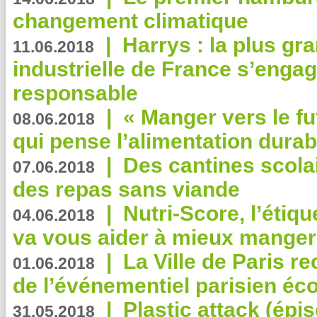
changement climatique
|
Harrys : la plus gr
11.06.2018
industrielle de France s’engag
responsable
|
« Manger vers le fu
08.06.2018
qui pense l’alimentation dura
|
Des cantines scola
07.06.2018
des repas sans viande
|
Nutri-Score, l’étiqu
04.06.2018
va vous aider à mieux manger
|
La Ville de Paris r
01.06.2018
de l’événementiel parisien éc
|
Plastic attack (épi
31.05.2018