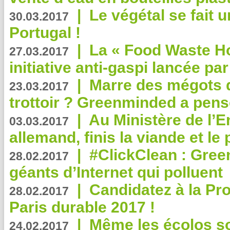
|
Le végétal se fait 
30.03.2017
Portugal !
|
La « Food Waste Hot
27.03.2017
initiative anti-gaspi lancée pa
|
Marre des mégots q
23.03.2017
trottoir ? Greenminded a pens
|
Au Ministère de l’
03.03.2017
allemand, finis la viande et le
|
#ClickClean : Gree
28.02.2017
géants d’Internet qui polluent
|
Candidatez à la Pr
28.02.2017
Paris durable 2017 !
|
Même les écolos s
24.02.2017