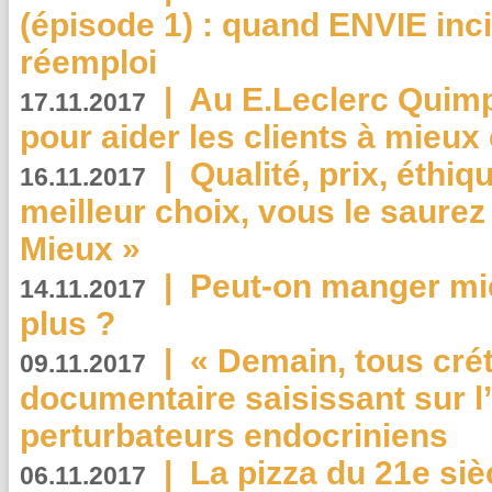
(épisode 1) : quand ENVIE inci
réemploi
|
Au E.Leclerc Quimp
17.11.2017
pour aider les clients à mie
|
Qualité, prix, éthiqu
16.11.2017
meilleur choix, vous le saure
Mieux »
|
Peut-on manger mi
14.11.2017
plus ?
|
« Demain, tous crét
09.11.2017
documentaire saisissant sur l
perturbateurs endocriniens
|
La pizza du 21e siè
06.11.2017