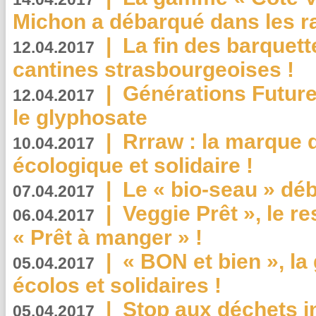
Michon a débarqué dans les r
|
La fin des barquett
12.04.2017
cantines strasbourgeoises !
|
Générations Future
12.04.2017
le glyphosate
|
Rrraw : la marque 
10.04.2017
écologique et solidaire !
|
Le « bio-seau » déb
07.04.2017
|
Veggie Prêt », le r
06.04.2017
« Prêt à manger » !
|
« BON et bien », l
05.04.2017
écolos et solidaires !
|
Stop aux déchets i
05.04.2017