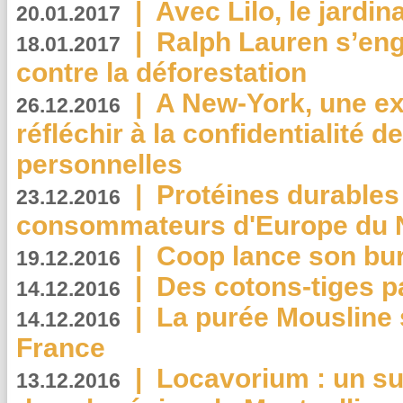
|
Avec Lilo, le jardin
20.01.2017
|
Ralph Lauren s’eng
18.01.2017
contre la déforestation
|
A New-York, une exp
26.12.2016
réfléchir à la confidentialité 
personnelles
|
Protéines durables 
23.12.2016
consommateurs d'Europe du 
|
Coop lance son bur
19.12.2016
|
Des cotons-tiges pa
14.12.2016
|
La purée Mousline 
14.12.2016
France
|
Locavorium : un s
13.12.2016