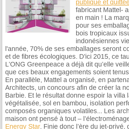
publique et quitté
fabricant Mattel-
en main ! La mar
pour ses emballa
bois tropicaux is
indonésiennes vien
l'année, 70% de ses emballages seront c
et de fibres écologiques. D'ici 2015, ce ta
L’ONG Greenpeace a déjà dit qu’elle veill
que ces beaux engagements soient tenus 
En parallèle, Mattel a organisé, en partena
Architects, un concours afin de créer la 
Barbie. Et le résultat donne espoir la villa
végétalisée, sol en bambou, isolation per
composés organiques volatiles... Les arch
maison ont pensé à tout – l’électroména
Energy Star
. Finie donc l’ère du jet-privé,