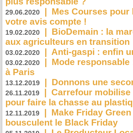
plus responsable ?
|
Mes Courses pour l
29.06.2020
votre avis compte !
|
BioDemain : la mar
19.02.2020
aux agriculteurs en transition
|
Anti-gaspi : enfin 
03.02.2020
|
Mode responsable : 
03.02.2020
à Paris
|
Donnons une second
13.12.2019
|
Carrefour mobilis
26.11.2019
pour faire la chasse au plasti
|
Make Friday Green 
12.11.2019
bousculent le Black Friday
|
Le Producteur Local