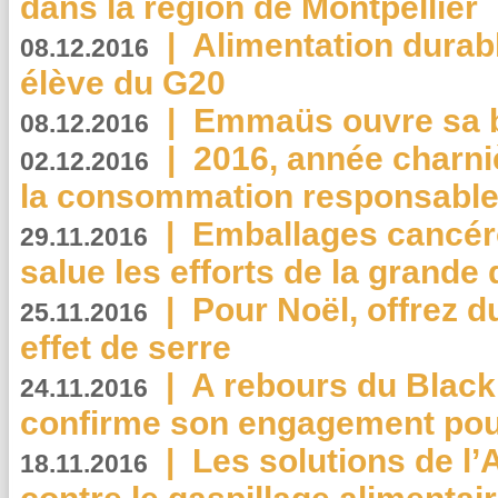
dans la région de Montpellier
|
Alimentation durab
08.12.2016
élève du G20
|
Emmaüs ouvre sa bo
08.12.2016
|
2016, année charni
02.12.2016
la consommation responsable
|
Emballages cancér
29.11.2016
salue les efforts de la grande 
|
Pour Noël, offrez d
25.11.2016
effet de serre
|
A rebours du Black
24.11.2016
confirme son engagement pour
|
Les solutions de l
18.11.2016