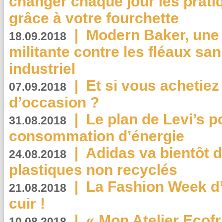
changer chaque jour les prati
grâce à votre fourchette
|
Modern Baker, une 
18.09.2018
militante contre les fléaux san
industriel
|
Et si vous achetie
07.09.2018
d’occasion ?
|
Le plan de Levi’s p
31.08.2018
consommation d’énergie
|
Adidas va bientôt d
24.08.2018
plastiques non recyclés
|
La Fashion Week d’
21.08.2018
cuir !
|
« Mon Atelier Ecofr
10.08.2018