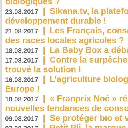
biologiques ?
|
Sikana.tv, la plate
23.08.2017
développement durable !
|
Les Français, consc
21.08.2017
des races locales agricoles ?
|
La Baby Box a déb
18.08.2017
|
Contre la surpêche
17.08.2017
trouvé la solution !
|
L’agriculture biolo
16.08.2017
Europe !
|
« Franprix Noé » ré
10.08.2017
nouvelles tendances de cons
|
Se protéger bio et 
09.08.2017
|
Petit Pli, la marqu