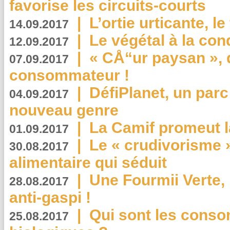
favorise les circuits-courts
|
L’ortie urticante, le
14.09.2017
|
Le végétal à la con
12.09.2017
|
« CÅ“ur paysan », 
07.09.2017
consommateur !
|
DéfiPlanet, un parc
04.09.2017
nouveau genre
|
La Camif promeut l
01.09.2017
|
Le « crudivorisme 
30.08.2017
alimentaire qui séduit
|
Une Fourmii Verte, 
28.08.2017
anti-gaspi !
|
Qui sont les cons
25.08.2017