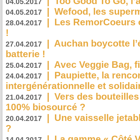
|
Too Good To Go, l’a
04.05.2017
|
Wefood, les superm
04.05.2017
|
Les RemorCoeurs on
28.04.2017
!
|
Auchan boycotte l’
27.04.2017
batterie !
|
Avec Veggie Bag, fi
25.04.2017
|
Paupiette, la renco
24.04.2017
intergénérationnelle et solidair
|
Vers des bouteilles
21.04.2017
100% biosourcé ?
|
Une vaisselle jeta
20.04.2017
?
|
La gamme « Côté Vé
14.04.2017