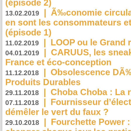
(épisode 2)
|
Ã‰conomie circulair
13.02.2019
en sont les consommateurs et
(épisode 1)
|
LOOP ou le Grand r
11.02.2019
|
CARUUS, les sneake
04.01.2019
France et éco-conception
|
Obsolescence DÃ
11.12.2018
Produits Durables
|
Choba Choba : La r
29.11.2018
|
Fournisseur d’élec
07.11.2018
démêler le vert du faux ?
|
Fourchette Power 
29.10.2018