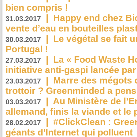
bien compris !
|
Happy end chez Bio
31.03.2017
vente d’eau en bouteilles plas
|
Le végétal se fait 
30.03.2017
Portugal !
|
La « Food Waste Hot
27.03.2017
initiative anti-gaspi lancée pa
|
Marre des mégots q
23.03.2017
trottoir ? Greenminded a pens
|
Au Ministère de l’
03.03.2017
allemand, finis la viande et le
|
#ClickClean : Gree
28.02.2017
géants d’Internet qui polluent