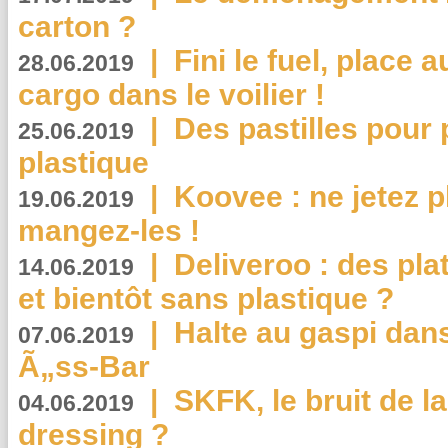
carton ?
|
Fini le fuel, place a
28.06.2019
cargo dans le voilier !
|
Des pastilles pour 
25.06.2019
plastique
|
Koovee : ne jetez p
19.06.2019
mangez-les !
|
Deliveroo : des pla
14.06.2019
et bientôt sans plastique ?
|
Halte au gaspi dan
07.06.2019
Ã„ss-Bar
|
SKFK, le bruit de l
04.06.2019
dressing ?