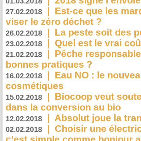
|
2018 signe l’envol
01.03.2018
|
Est-ce que les mar
27.02.2018
viser le zéro déchet ?
|
La peste soit des p
26.02.2018
|
Quel est le vrai coû
23.02.2018
|
Pêche responsable,
21.02.2018
bonnes pratiques ?
|
Eau NO : le nouvea
16.02.2018
cosmétiques
|
Biocoop veut souten
15.02.2018
dans la conversion au bio
|
Absolut joue la tr
12.02.2018
|
Choisir une électri
02.02.2018
c’est simple comme bonjour 