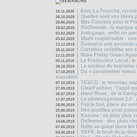
|
Avec La Fourche, co-crée
16.11.2020
|
Quelles sont vos idées
28.10.2020
|
Mes Courses pour la Pla
29.06.2020
|
BioDemain : la marque qu
19.02.2020
|
Anti-gaspi : enfin un pa
03.02.2020
|
Mode responsable : une f
03.02.2020
|
Donnons une seconde vi
13.12.2019
|
Carrefour mobilise ses 
26.11.2019
|
Make Friday Green Again
12.11.2019
|
Le Producteur Local : le
05.11.2019
|
Le secteur du tourisme d
28.10.2019
|
Du « consommer mieux »
17.10.2019
transition
|
TESCO : le nouveau supe
07.10.2019
|
ClearFashion : l’appli q
27.09.2019
|
Henri Rose : de la tran
30.07.2019
|
Le déménagement 2.0 : z
17.07.2019
|
Fini le fuel, place au ven
28.06.2019
|
Des pastilles pour passe
25.06.2019
|
Koovee : ne jetez plus v
19.06.2019
|
Deliveroo : des plats ch
14.06.2019
|
Halte au gaspi dans les
07.06.2019
|
SKFK, le bruit de la rév
04.06.2019