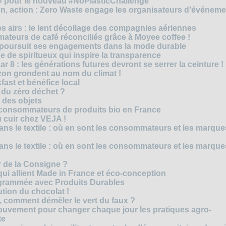
 » pour le nouveau #NoPlasticChallenge
ion, action : Zero Waste engage les organisateurs d’événem
es airs : le lent décollage des compagnies aériennes
teurs de café réconciliés grâce à Moyee coffee !
M poursuit ses engagements dans la mode durable
 de spiritueux qui inspire la transparence
r 8 : les générations futures devront se serrer la ceinture !
on grondent au nom du climat !
ast et bénéfice local
 du zéro déchet ?
e des objets
consommateurs de produits bio en France
 cuir chez VEJA !
ns le textile : où en sont les consommateurs et les marque
ns le textile : où en sont les consommateurs et les marque
 de la Consigne ?
i allient Made in France et éco-conception
rammée avec Produits Durables
tion du chocolat !
é, comment démêler le vert du faux ?
ouvement pour changer chaque jour les pratiques agro-
te