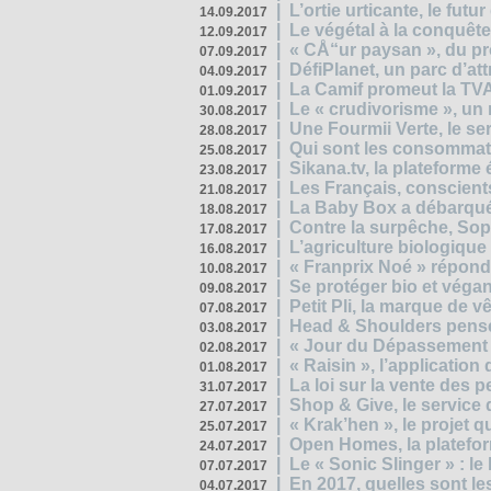
|
L’ortie urticante, le futur
14.09.2017
|
Le végétal à la conquête
12.09.2017
|
« CÅ“ur paysan », du p
07.09.2017
|
DéfiPlanet, un parc d’at
04.09.2017
|
La Camif promeut la TVA
01.09.2017
|
Le « crudivorisme », un 
30.08.2017
|
Une Fourmii Verte, le ser
28.08.2017
|
Qui sont les consommat
25.08.2017
|
Sikana.tv, la plateform
23.08.2017
|
Les Français, conscients
21.08.2017
|
La Baby Box a débarqué
18.08.2017
|
Contre la surpêche, Soph
17.08.2017
|
L’agriculture biologique
16.08.2017
|
« Franprix Noé » répond
10.08.2017
|
Se protéger bio et végan,
09.08.2017
|
Petit Pli, la marque de 
07.08.2017
|
Head & Shoulders pense
03.08.2017
|
« Jour du Dépassement Pl
02.08.2017
|
« Raisin », l’application 
01.08.2017
|
La loi sur la vente des 
31.07.2017
|
Shop & Give, le service q
27.07.2017
|
« Krak’hen », le projet 
25.07.2017
|
Open Homes, la plateform
24.07.2017
|
Le « Sonic Slinger » : l
07.07.2017
|
En 2017, quelles sont le
04.07.2017