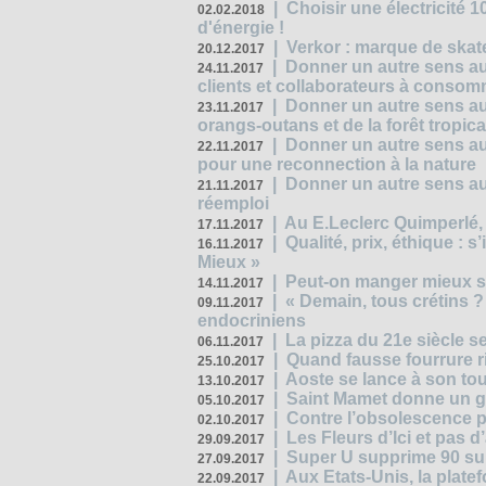
|
Choisir une électricité
02.02.2018
d'énergie !
|
Verkor : marque de ska
20.12.2017
|
Donner un autre sens au 
24.11.2017
clients et collaborateurs à conso
|
Donner un autre sens au
23.11.2017
orangs-outans et de la forêt tropica
|
Donner un autre sens au
22.11.2017
pour une reconnection à la nature
|
Donner un autre sens au 
21.11.2017
réemploi
|
Au E.Leclerc Quimperlé,
17.11.2017
|
Qualité, prix, éthique : 
16.11.2017
Mieux »
|
Peut-on manger mieux s
14.11.2017
|
« Demain, tous crétins ?
09.11.2017
endocriniens
|
La pizza du 21e siècle s
06.11.2017
|
Quand fausse fourrure ri
25.10.2017
|
Aoste se lance à son tou
13.10.2017
|
Saint Mamet donne un g
05.10.2017
|
Contre l’obsolescence p
02.10.2017
|
Les Fleurs d’Ici et pas d’
29.09.2017
|
Super U supprime 90 su
27.09.2017
|
Aux Etats-Unis, la plate
22.09.2017