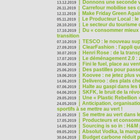
|
Donnons une seconde vi
13.12.2019
|
Carrefour mobilise ses 
26.11.2019
|
Make Friday Green Again
12.11.2019
|
Le Producteur Local : le
05.11.2019
|
Le secteur du tourisme d
28.10.2019
|
Du « consommer mieux »
17.10.2019
transition
|
TESCO : le nouveau supe
07.10.2019
|
ClearFashion : l’appli q
27.09.2019
|
Henri Rose : de la tran
30.07.2019
|
Le déménagement 2.0 : z
17.07.2019
|
Fini le fuel, place au ven
28.06.2019
|
Des pastilles pour passe
25.06.2019
|
Koovee : ne jetez plus v
19.06.2019
|
Deliveroo : des plats ch
14.06.2019
|
Halte au gaspi dans les
07.06.2019
|
SKFK, le bruit de la rév
04.06.2019
|
Une « Plastic Rebellion
29.05.2019
|
Anticipation, organisat
24.05.2019
sportifs à se mettre au vert !
|
Se mettre au vert dans l
21.05.2019
|
Producteurs et consomma
17.05.2019
|
Sourcing is so in : H&
14.05.2019
|
Absolut Vodka, la marque
09.05.2019
|
Budget carbone réduit pa
30.04.2019