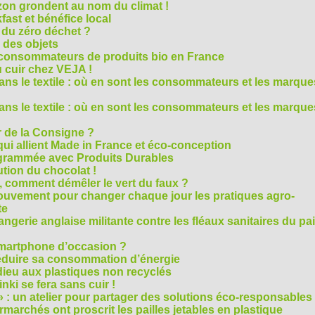
on grondent au nom du climat !
ast et bénéfice local
 du zéro déchet ?
e des objets
consommateurs de produits bio en France
 cuir chez VEJA !
ns le textile : où en sont les consommateurs et les marque
ns le textile : où en sont les consommateurs et les marque
 de la Consigne ?
i allient Made in France et éco-conception
rammée avec Produits Durables
tion du chocolat !
é, comment démêler le vert du faux ?
ouvement pour changer chaque jour les pratiques agro-
te
gerie anglaise militante contre les fléaux sanitaires du pa
smartphone d’occasion ?
réduire sa consommation d’énergie
dieu aux plastiques non recyclés
ki se fera sans cuir !
» : un atelier pour partager des solutions éco-responsables
archés ont proscrit les pailles jetables en plastique