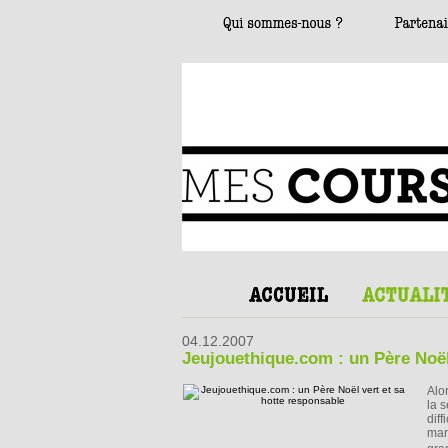
04.12.2007
Jeujouethique.com : un Père Noël
Alo
la 
diff
mar