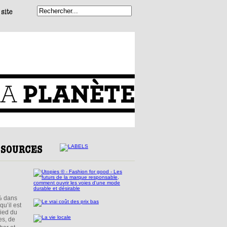
0% dans
u’il est
pied du
es, de