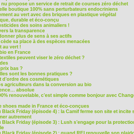
t nu propose un service de retrait de courses zéro déchet
velle boutique 100% sans perturbateurs endocriniens
ment au vert avec des briques en plastique végétal
ique, durable et éco-conçu
sticides des soins animaliers !
 vers la transparence
nner plus de sens à ses actifs
e cède sa place à des espèces menacées
 au vert !
 bio en France
extiles peuvent viser le zéro déchet ?
ides
 prix bas ?
les sont les bonnes pratiques ?
t d’ordre des cosmétiques
s agriculteurs dans la conversion au bio
arence… absolue
 100% renouvelable, c’est simple comme bonjour avec Chan
te shoes made in France et éco-conçues
Black Friday (épisode 4) : la Camif ferme son site et incite 
mmer autrement
 Black Friday (épisode 3) : Lush s’engage pour la protecti
le
 Black Friday (épisode 2) : quand REI renouvelle son plaid