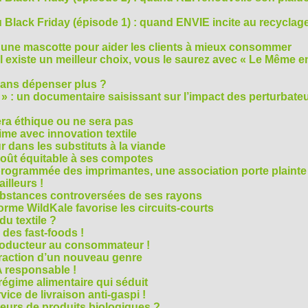
Black Friday (épisode 1) : quand ENVIE incite au recyclage
 une mascotte pour aider les clients à mieux consommer
s’il existe un meilleur choix, vous le saurez avec « Le Même e
ans dépenser plus ?
 » : un documentaire saisissant sur l’impact des perturbate
era éthique ou ne sera pas
me avec innovation textile
r dans les substituts à la viande
oût équitable à ses compotes
rogrammée des imprimantes, une association porte plainte
ailleurs !
bstances controversées de ses rayons
forme WildKale favorise les circuits-courts
 du textile ?
 des fast-foods !
roducteur au consommateur !
traction d’un nouveau genre
 responsable !
régime alimentaire qui séduit
vice de livraison anti-gaspi !
eurs de produits biologiques ?