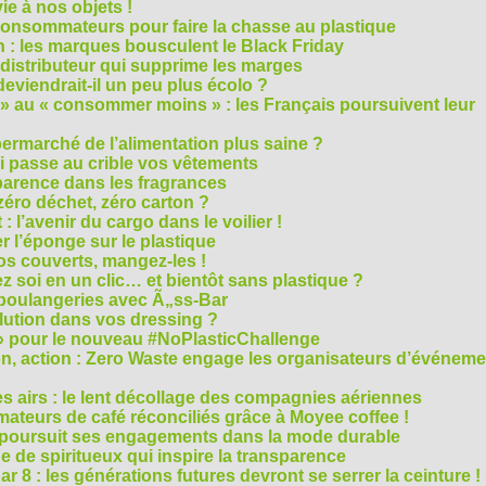
e à nos objets !
consommateurs pour faire la chasse au plastique
 : les marques bousculent le Black Friday
 distributeur qui supprime les marges
eviendrait-il un peu plus écolo ?
 au « consommer moins » : les Français poursuivent leur
rmarché de l’alimentation plus saine ?
ui passe au crible vos vêtements
sparence dans les fragrances
éro déchet, zéro carton ?
t : l’avenir du cargo dans le voilier !
r l’éponge sur le plastique
os couverts, mangez-les !
ez soi en un clic… et bientôt sans plastique ?
 boulangeries avec Ã„ss-Bar
olution dans vos dressing ?
 » pour le nouveau #NoPlasticChallenge
ion, action : Zero Waste engage les organisateurs d’événem
es airs : le lent décollage des compagnies aériennes
teurs de café réconciliés grâce à Moyee coffee !
M poursuit ses engagements dans la mode durable
 de spiritueux qui inspire la transparence
r 8 : les générations futures devront se serrer la ceinture !