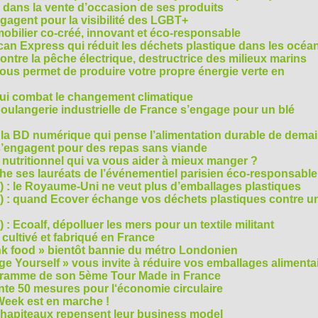
 dans la vente d’occasion de ses produits
agent pour la visibilité des LGBT+
mobilier co-créé, innovant et éco-responsable
can Express qui réduit les déchets plastique dans les océa
ntre la pêche électrique, destructrice des milieux marins
 vous permet de produire votre propre énergie verte en
ui combat le changement climatique
boulangerie industrielle de France s’engage pour un blé
, la BD numérique qui pense l’alimentation durable de dema
s’engagent pour des repas sans viande
e nutritionnel qui va vous aider à mieux manger ?
che ses lauréats de l’événementiel parisien éco-responsable
3) : le Royaume-Uni ne veut plus d’emballages plastiques
 2) : quand Ecover échange vos déchets plastiques contre u
) : Ecoalf, dépolluer les mers pour un textile militant
cultivé et fabriqué en France
unk food » bientôt bannie du métro Londonien
e Yourself » vous invite à réduire vos emballages alimenta
ogramme de son 5ème Tour Made in France
te 50 mesures pour l‘économie circulaire
Week est en marche !
chapiteaux repensent leur business model