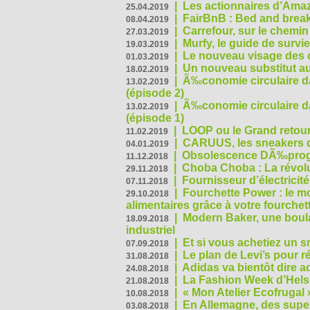
|
Les actionnaires d’Amaz
25.04.2019
|
FairBnB : Bed and breakf
08.04.2019
|
Carrefour, sur le chemin
27.03.2019
|
Murfy, le guide de survi
19.03.2019
|
Le nouveau visage des 
01.03.2019
|
Un nouveau substitut au
18.02.2019
|
Ã‰conomie circulaire da
13.02.2019
(épisode 2)
|
Ã‰conomie circulaire da
13.02.2019
(épisode 1)
|
LOOP ou le Grand retour
11.02.2019
|
CARUUS, les sneakers qu
04.01.2019
|
Obsolescence DÃ‰prog
11.12.2018
|
Choba Choba : La révolu
29.11.2018
|
Fournisseur d’électricit
07.11.2018
|
Fourchette Power : le m
29.10.2018
alimentaires grâce à votre fourchet
|
Modern Baker, une boulan
18.09.2018
industriel
|
Et si vous achetiez un 
07.09.2018
|
Le plan de Levi’s pour 
31.08.2018
|
Adidas va bientôt dire a
24.08.2018
|
La Fashion Week d’Helsin
21.08.2018
|
« Mon Atelier Ecofrugal 
10.08.2018
|
En Allemagne, des superm
03.08.2018