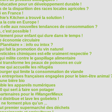
e éducative pour un développement durable !
 de la disparition des races locales agricoles ?
 en France !
ie’s Kitchen a trouvé la solution !
 a la cote en Europe !
-t-elle aux nouvelles tendances de consommation ?
 c’est possible !
vêtement pour enfant qui dure dans le temps !
 économie circulaire
anétaire » : info ou intox ?
qui fait la promotion du vin naturel
pesticides chimiques est-elle vraiment respectée ?
ui milite contre le gaspillage alimentaire
qui transforme les peaux de poissons en cuir
e qui accueille les réfugiés
e burger qui limite la consommation de viande
s entreprises françaises engagées pour le bien-être animal 
une bière bio
ble les appareils numériques
0 qui sert à faire son potager
 partenaires pour le #MangerMieux
 distribue et lave les gobelets !
e forment plus qu’un ...
tout premier supermarché des déchets