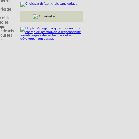
her et
près de
mobiles,
et les
rope
fabricants
pour les
es