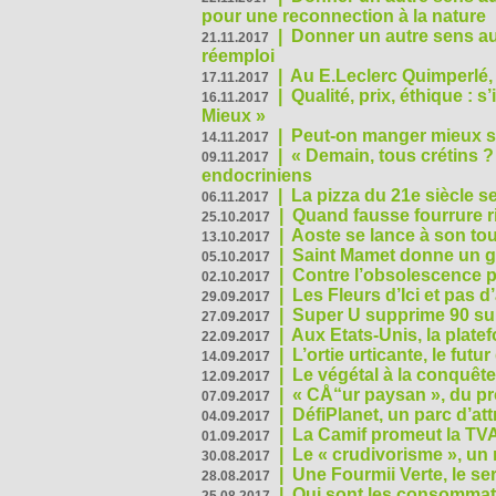
pour une reconnection à la nature
|
Donner un autre sens au 
21.11.2017
réemploi
|
Au E.Leclerc Quimperlé,
17.11.2017
|
Qualité, prix, éthique : 
16.11.2017
Mieux »
|
Peut-on manger mieux s
14.11.2017
|
« Demain, tous crétins ?
09.11.2017
endocriniens
|
La pizza du 21e siècle s
06.11.2017
|
Quand fausse fourrure ri
25.10.2017
|
Aoste se lance à son tou
13.10.2017
|
Saint Mamet donne un g
05.10.2017
|
Contre l’obsolescence p
02.10.2017
|
Les Fleurs d’Ici et pas d’
29.09.2017
|
Super U supprime 90 su
27.09.2017
|
Aux Etats-Unis, la plate
22.09.2017
|
L’ortie urticante, le futur
14.09.2017
|
Le végétal à la conquête
12.09.2017
|
« CÅ“ur paysan », du p
07.09.2017
|
DéfiPlanet, un parc d’at
04.09.2017
|
La Camif promeut la TVA
01.09.2017
|
Le « crudivorisme », un 
30.08.2017
|
Une Fourmii Verte, le ser
28.08.2017
|
Qui sont les consommat