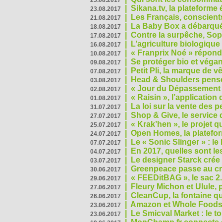
25.08.2017
|
Sikana.tv, la plateform
23.08.2017
|
Les Français, conscients
21.08.2017
|
La Baby Box a débarqué
18.08.2017
|
Contre la surpêche, Soph
17.08.2017
|
L’agriculture biologique
16.08.2017
|
« Franprix Noé » répond
10.08.2017
|
Se protéger bio et végan,
09.08.2017
|
Petit Pli, la marque de 
07.08.2017
|
Head & Shoulders pense
03.08.2017
|
« Jour du Dépassement Pl
02.08.2017
|
« Raisin », l’application 
01.08.2017
|
La loi sur la vente des 
31.07.2017
|
Shop & Give, le service q
27.07.2017
|
« Krak’hen », le projet 
25.07.2017
|
Open Homes, la plateform
24.07.2017
|
Le « Sonic Slinger » : l
07.07.2017
|
En 2017, quelles sont le
04.07.2017
|
Le designer Starck crée 
03.07.2017
|
Greenpeace passe au cri
30.06.2017
|
« FEEDitBAG », le sac 2.
29.06.2017
|
Fleury Michon et Ulule,
27.06.2017
|
CleanCup, la fontaine qui
26.06.2017
|
Amazon et Whole Foods n
23.06.2017
|
Le Smicval Market : le 
23.06.2017