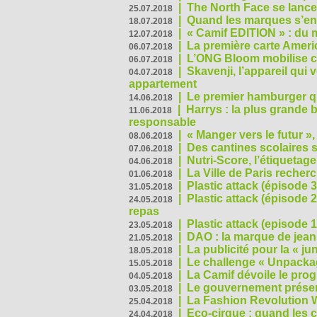
|
The North Face se lance
25.07.2018
|
Quand les marques s’eng
18.07.2018
|
« Camif EDITION » : du 
12.07.2018
|
La première carte Ameri
06.07.2018
|
L’ONG Bloom mobilise co
06.07.2018
|
Skavenji, l’appareil qui
04.07.2018
appartement
|
Le premier hamburger q
14.06.2018
|
Harrys : la plus grande 
11.06.2018
responsable
|
« Manger vers le futur »
08.06.2018
|
Des cantines scolaires 
07.06.2018
|
Nutri-Score, l’étiquetag
04.06.2018
|
La Ville de Paris recher
01.06.2018
|
Plastic attack (épisode 
31.05.2018
|
Plastic attack (épisode
24.05.2018
repas
|
Plastic attack (episode 1
23.05.2018
|
DAO : la marque de jean 
21.05.2018
|
La publicité pour la « j
18.05.2018
|
Le challenge « Unpackag
15.05.2018
|
La Camif dévoile le pr
04.05.2018
|
Le gouvernement présen
03.05.2018
|
La Fashion Revolution 
25.04.2018
|
Eco-cirque : quand les 
24.04.2018