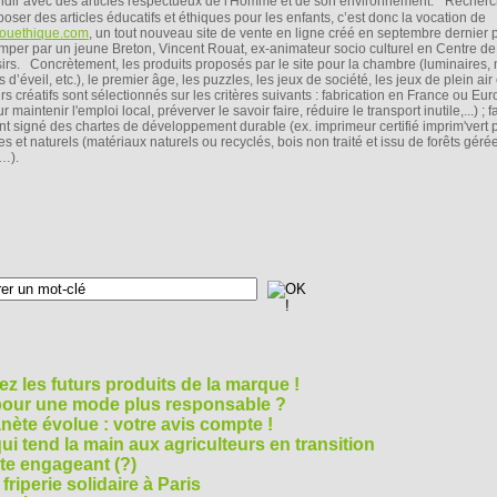
ndir avec des articles respectueux de l'Homme et de son environnement. Recherc
poser des articles éducatifs et éthiques pour les enfants, c’est donc la vocation de
jouethique.com
, un tout nouveau site de vente en ligne créé en septembre dernier 
mper par un jeune Breton, Vincent Rouat, ex-animateur socio culturel en Centre de
sirs. Concrètement, les produits proposés par le site pour la chambre (luminaires, 
s d’éveil, etc.), le premier âge, les puzzles, les jeux de société, les jeux de plein air 
irs créatifs sont sélectionnés sur les critères suivants : fabrication en France ou Eu
r maintenir l'emploi local, préverver le savoir faire, réduire le transport inutile,...) ; 
nt signé des chartes de développement durable (ex. imprimeur certifié imprim'vert 
ues et naturels (matériaux naturels ou recyclés, bois non traité et issu de forêts géré
,…).
z les futurs produits de la marque !
 pour une mode plus responsable ?
nète évolue : votre avis compte !
i tend la main aux agriculteurs en transition
cte engageant (?)
riperie solidaire à Paris