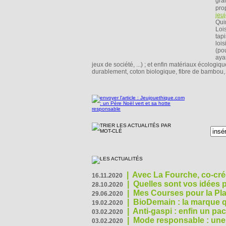
gra
pro
jeu
Qui
Loi
tapi
lois
(pou
aya
jeux de société, ...) ; et enfin matériaux écologiq
durablement, coton biologique, fibre de bambou
|
Avec La Fourche, co-crée
16.11.2020
|
Quelles sont vos idées
28.10.2020
|
Mes Courses pour la Pla
29.06.2020
|
BioDemain : la marque qu
19.02.2020
|
Anti-gaspi : enfin un pa
03.02.2020
|
Mode responsable : une f
03.02.2020