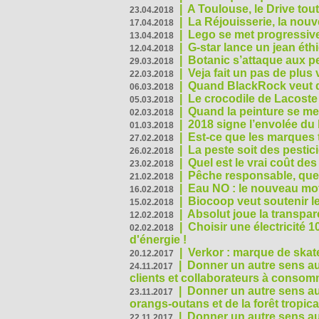
|
A Toulouse, le Drive tou
23.04.2018
|
La Réjouisserie, la nou
17.04.2018
|
Lego se met progressive
13.04.2018
|
G-star lance un jean éth
12.04.2018
|
Botanic s’attaque aux pe
29.03.2018
|
Veja fait un pas de plus
22.03.2018
|
Quand BlackRock veut do
06.03.2018
|
Le crocodile de Lacost
05.03.2018
|
Quand la peinture se met
02.03.2018
|
2018 signe l’envolée du
01.03.2018
|
Est-ce que les marques t
27.02.2018
|
La peste soit des pestic
26.02.2018
|
Quel est le vrai coût des
23.02.2018
|
Pêche responsable, quel
21.02.2018
|
Eau NO : le nouveau mo
16.02.2018
|
Biocoop veut soutenir le
15.02.2018
|
Absolut joue la transp
12.02.2018
|
Choisir une électricité
02.02.2018
d'énergie !
|
Verkor : marque de ska
20.12.2017
|
Donner un autre sens au 
24.11.2017
clients et collaborateurs à conso
|
Donner un autre sens au
23.11.2017
orangs-outans et de la forêt tropica
|
Donner un autre sens au
22.11.2017