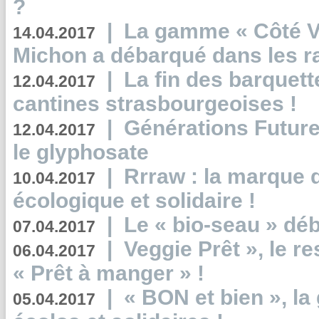
?
|
La gamme « Côté Vé
14.04.2017
Michon a débarqué dans les r
|
La fin des barquett
12.04.2017
cantines strasbourgeoises !
|
Générations Future
12.04.2017
le glyphosate
|
Rrraw : la marque 
10.04.2017
écologique et solidaire !
|
Le « bio-seau » déb
07.04.2017
|
Veggie Prêt », le r
06.04.2017
« Prêt à manger » !
|
« BON et bien », l
05.04.2017