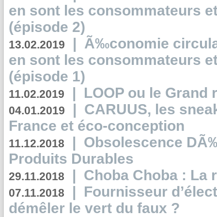
en sont les consommateurs et
(épisode 2)
|
Ã‰conomie circulair
13.02.2019
en sont les consommateurs et
(épisode 1)
|
LOOP ou le Grand r
11.02.2019
|
CARUUS, les sneake
04.01.2019
France et éco-conception
|
Obsolescence DÃ
11.12.2018
Produits Durables
|
Choba Choba : La r
29.11.2018
|
Fournisseur d’élec
07.11.2018
démêler le vert du faux ?