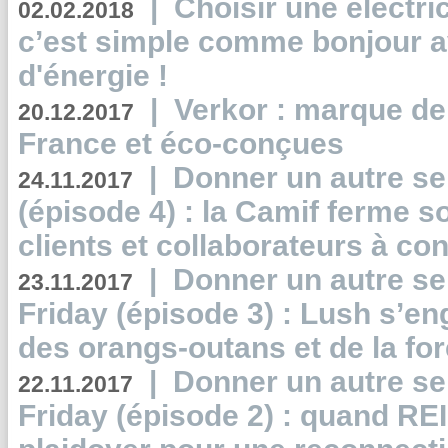
|
Choisir une électri
02.02.2018
c’est simple comme bonjour 
d'énergie !
|
Verkor : marque de
20.12.2017
France et éco-conçues
|
Donner un autre se
24.11.2017
(épisode 4) : la Camif ferme so
clients et collaborateurs à 
|
Donner un autre se
23.11.2017
Friday (épisode 3) : Lush s’en
des orangs-outans et de la for
|
Donner un autre se
22.11.2017
Friday (épisode 2) : quand RE