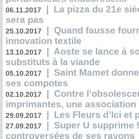
|
La pizza du 21e siè
06.11.2017
sera pas
|
Quand fausse fourr
25.10.2017
innovation textile
|
Aoste se lance à so
13.10.2017
substituts à la viande
|
Saint Mamet donne 
05.10.2017
ses compotes
|
Contre l’obsolesc
02.10.2017
imprimantes, une association 
|
Les Fleurs d’Ici et p
29.09.2017
|
Super U supprime 
27.09.2017
controversées de ses rayons