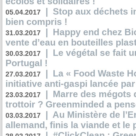
écolos et solidaires !
|
Stop aux déchets i
05.04.2017
bien compris !
|
Happy end chez Bio
31.03.2017
vente d’eau en bouteilles plas
|
Le végétal se fait 
30.03.2017
Portugal !
|
La « Food Waste Hot
27.03.2017
initiative anti-gaspi lancée pa
|
Marre des mégots q
23.03.2017
trottoir ? Greenminded a pens
|
Au Ministère de l’
03.03.2017
allemand, finis la viande et le
|
#ClickClean : Gree