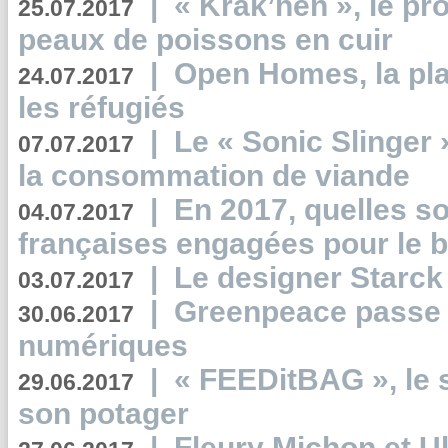
|
« Krak’hen », le pr
25.07.2017
peaux de poissons en cuir
|
Open Homes, la pla
24.07.2017
les réfugiés
|
Le « Sonic Slinger »
07.07.2017
la consommation de viande
|
En 2017, quelles so
04.07.2017
françaises engagées pour le b
|
Le designer Starck 
03.07.2017
|
Greenpeace passe a
30.06.2017
numériques
|
« FEEDitBAG », le s
29.06.2017
son potager
|
Fleury Michon et Ul