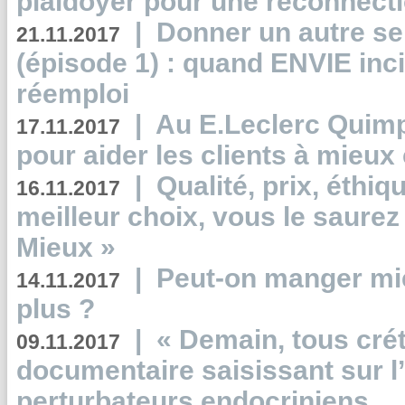
plaidoyer pour une reconnecti
|
Donner un autre se
21.11.2017
(épisode 1) : quand ENVIE inci
réemploi
|
Au E.Leclerc Quimp
17.11.2017
pour aider les clients à mie
|
Qualité, prix, éthiqu
16.11.2017
meilleur choix, vous le saure
Mieux »
|
Peut-on manger mi
14.11.2017
plus ?
|
« Demain, tous crét
09.11.2017
documentaire saisissant sur l
perturbateurs endocriniens