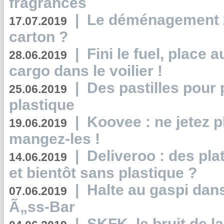
fragrances
|
Le déménagement 2.
17.07.2019
carton ?
|
Fini le fuel, place a
28.06.2019
cargo dans le voilier !
|
Des pastilles pour 
25.06.2019
plastique
|
Koovee : ne jetez p
19.06.2019
mangez-les !
|
Deliveroo : des pla
14.06.2019
et bientôt sans plastique ?
|
Halte au gaspi dan
07.06.2019
Ã„ss-Bar
|
SKFK, le bruit de l