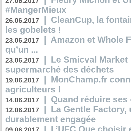
27.06.2017
#MangerMieux
|
CleanCup, la fontai
26.06.2017
les gobelets !
|
Amazon et Whole F
23.06.2017
qu’un ...
|
Le Smicval Market :
23.06.2017
supermarché des déchets
|
MonChamp.fr conne
19.06.2017
agriculteurs !
|
Quand réduire ses 
14.06.2017
|
La Gentle Factory, 
12.06.2017
durablement engagée
|
L’UFC Que choisir e
09.06.2017