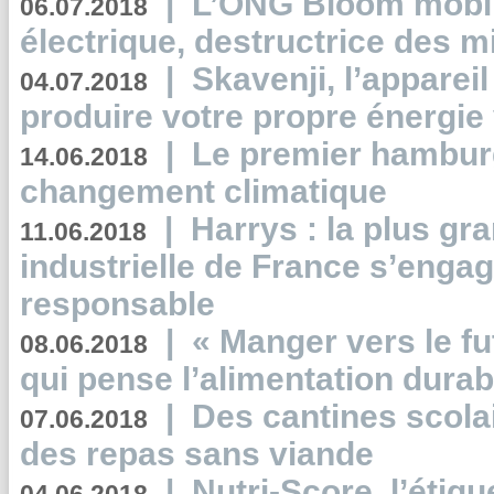
|
L’ONG Bloom mobil
06.07.2018
électrique, destructrice des m
|
Skavenji, l’apparei
04.07.2018
produire votre propre énergie
|
Le premier hambur
14.06.2018
changement climatique
|
Harrys : la plus gr
11.06.2018
industrielle de France s’engag
responsable
|
« Manger vers le fu
08.06.2018
qui pense l’alimentation dura
|
Des cantines scola
07.06.2018
des repas sans viande
|
Nutri-Score, l’étiqu