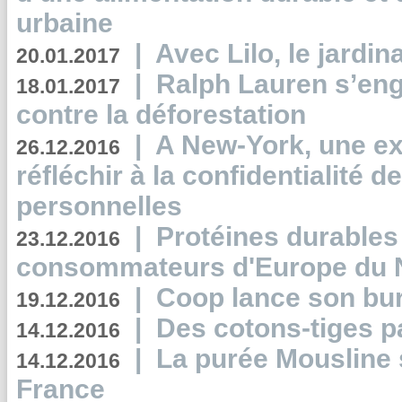
urbaine
|
Avec Lilo, le jardin
20.01.2017
|
Ralph Lauren s’eng
18.01.2017
contre la déforestation
|
A New-York, une exp
26.12.2016
réfléchir à la confidentialité 
personnelles
|
Protéines durables 
23.12.2016
consommateurs d'Europe du 
|
Coop lance son bur
19.12.2016
|
Des cotons-tiges pa
14.12.2016
|
La purée Mousline 
14.12.2016
France