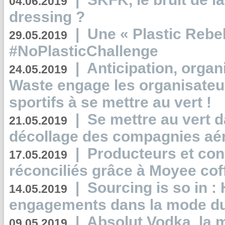
04.06.2019
dressing ?
|
Une « Plastic Rebe
29.05.2019
#NoPlasticChallenge
|
Anticipation, organi
24.05.2019
Waste engage les organisate
sportifs à se mettre au vert !
|
Se mettre au vert da
21.05.2019
décollage des compagnies aé
|
Producteurs et co
17.05.2019
réconciliés grâce à Moyee cof
|
Sourcing is so in 
14.05.2019
engagements dans la mode du
|
Absolut Vodka, la 
09.05.2019