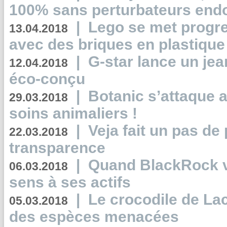
100% sans perturbateurs end
|
Lego se met progr
13.04.2018
avec des briques en plastique
|
G-star lance un jea
12.04.2018
éco-conçu
|
Botanic s’attaque 
29.03.2018
soins animaliers !
|
Veja fait un pas de 
22.03.2018
transparence
|
Quand BlackRock v
06.03.2018
sens à ses actifs
|
Le crocodile de La
05.03.2018
des espèces menacées