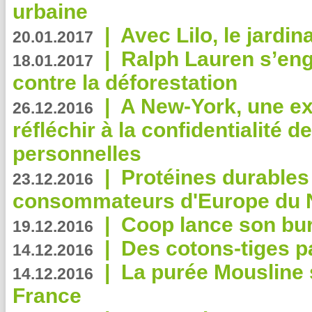
urbaine
|
Avec Lilo, le jardin
20.01.2017
|
Ralph Lauren s’eng
18.01.2017
contre la déforestation
|
A New-York, une exp
26.12.2016
réfléchir à la confidentialité 
personnelles
|
Protéines durables 
23.12.2016
consommateurs d'Europe du 
|
Coop lance son bur
19.12.2016
|
Des cotons-tiges pa
14.12.2016
|
La purée Mousline 
14.12.2016
France