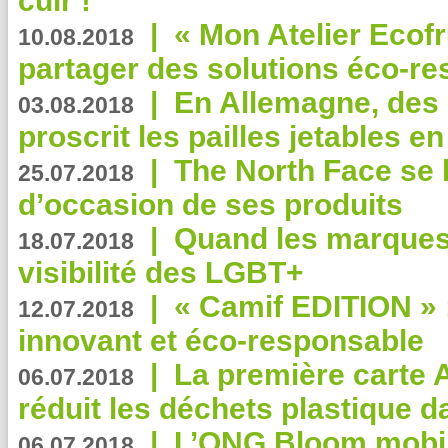
cuir !
|
« Mon Atelier Ecofr
10.08.2018
partager des solutions éco-r
|
En Allemagne, des
03.08.2018
proscrit les pailles jetables e
|
The North Face se 
25.07.2018
d’occasion de ses produits
|
Quand les marques
18.07.2018
visibilité des LGBT+
|
« Camif EDITION » :
12.07.2018
innovant et éco-responsable
|
La première carte 
06.07.2018
réduit les déchets plastique 
|
L’ONG Bloom mobil
06.07.2018