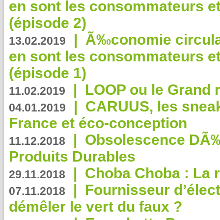
en sont les consommateurs et
(épisode 2)
|
Ã‰conomie circulair
13.02.2019
en sont les consommateurs et
(épisode 1)
|
LOOP ou le Grand r
11.02.2019
|
CARUUS, les sneake
04.01.2019
France et éco-conception
|
Obsolescence DÃ
11.12.2018
Produits Durables
|
Choba Choba : La r
29.11.2018
|
Fournisseur d’élec
07.11.2018
démêler le vert du faux ?