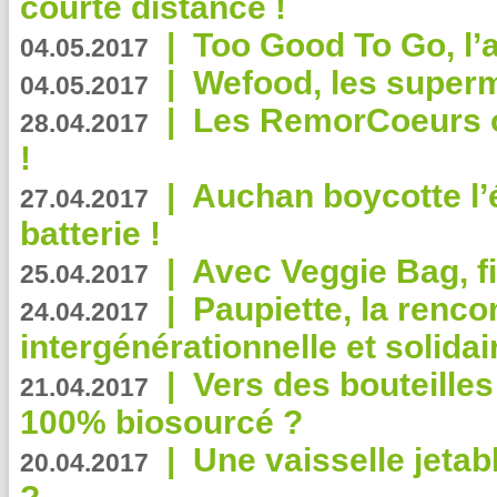
courte distance !
|
Too Good To Go, l’a
04.05.2017
|
Wefood, les superm
04.05.2017
|
Les RemorCoeurs on
28.04.2017
!
|
Auchan boycotte l’
27.04.2017
batterie !
|
Avec Veggie Bag, fi
25.04.2017
|
Paupiette, la renco
24.04.2017
intergénérationnelle et solidair
|
Vers des bouteilles
21.04.2017
100% biosourcé ?
|
Une vaisselle jeta
20.04.2017