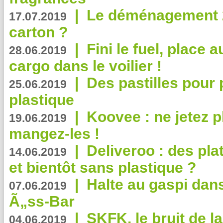
|
Le déménagement 2.
17.07.2019
carton ?
|
Fini le fuel, place a
28.06.2019
cargo dans le voilier !
|
Des pastilles pour 
25.06.2019
plastique
|
Koovee : ne jetez p
19.06.2019
mangez-les !
|
Deliveroo : des pla
14.06.2019
et bientôt sans plastique ?
|
Halte au gaspi dan
07.06.2019
Ã„ss-Bar
|
SKFK, le bruit de l
04.06.2019