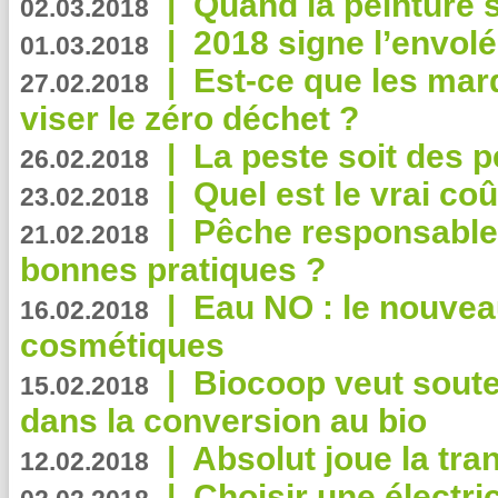
|
Quand la peinture s
02.03.2018
|
2018 signe l’envol
01.03.2018
|
Est-ce que les mar
27.02.2018
viser le zéro déchet ?
|
La peste soit des p
26.02.2018
|
Quel est le vrai coû
23.02.2018
|
Pêche responsable,
21.02.2018
bonnes pratiques ?
|
Eau NO : le nouvea
16.02.2018
cosmétiques
|
Biocoop veut souten
15.02.2018
dans la conversion au bio
|
Absolut joue la tr
12.02.2018
|
Choisir une électri