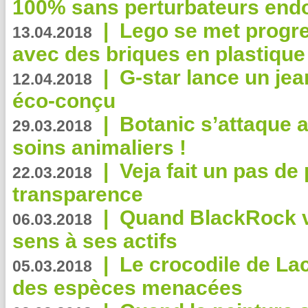
100% sans perturbateurs end
|
Lego se met progr
13.04.2018
avec des briques en plastique
|
G-star lance un jea
12.04.2018
éco-conçu
|
Botanic s’attaque 
29.03.2018
soins animaliers !
|
Veja fait un pas de 
22.03.2018
transparence
|
Quand BlackRock v
06.03.2018
sens à ses actifs
|
Le crocodile de La
05.03.2018
des espèces menacées