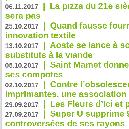
|
La pizza du 21e siè
06.11.2017
sera pas
|
Quand fausse fourr
25.10.2017
innovation textile
|
Aoste se lance à so
13.10.2017
substituts à la viande
|
Saint Mamet donne 
05.10.2017
ses compotes
|
Contre l’obsolesc
02.10.2017
imprimantes, une association 
|
Les Fleurs d’Ici et p
29.09.2017
|
Super U supprime 
27.09.2017
controversées de ses rayons