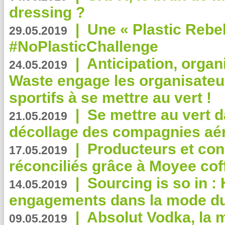
dressing ?
|
Une « Plastic Rebe
29.05.2019
#NoPlasticChallenge
|
Anticipation, organi
24.05.2019
Waste engage les organisate
sportifs à se mettre au vert !
|
Se mettre au vert da
21.05.2019
décollage des compagnies aé
|
Producteurs et co
17.05.2019
réconciliés grâce à Moyee cof
|
Sourcing is so in 
14.05.2019
engagements dans la mode du
|
Absolut Vodka, la 
09.05.2019