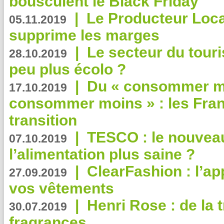
bousculent le Black Friday
|
Le Producteur Local
05.11.2019
supprime les marges
|
Le secteur du touri
28.10.2019
peu plus écolo ?
|
Du « consommer mi
17.10.2019
consommer moins » : les Fran
transition
|
TESCO : le nouvea
07.10.2019
l’alimentation plus saine ?
|
ClearFashion : l’ap
27.09.2019
vos vêtements
|
Henri Rose : de la
30.07.2019
fragrances