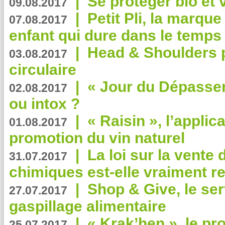
|
Se protéger bio et 
09.08.2017
|
Petit Pli, la marqu
07.08.2017
enfant qui dure dans le temps 
|
Head & Shoulders
03.08.2017
circulaire
|
« Jour du Dépassem
02.08.2017
ou intox ?
|
« Raisin », l’applica
01.08.2017
promotion du vin naturel
|
La loi sur la vente
31.07.2017
chimiques est-elle vraiment r
|
Shop & Give, le serv
27.07.2017
gaspillage alimentaire
|
« Krak’hen », le pr
25.07.2017