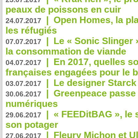
peaux de poissons en cuir
|
Open Homes, la pla
24.07.2017
les réfugiés
|
Le « Sonic Slinger »
07.07.2017
la consommation de viande
|
En 2017, quelles so
04.07.2017
françaises engagées pour le b
|
Le designer Starck 
03.07.2017
|
Greenpeace passe a
30.06.2017
numériques
|
« FEEDitBAG », le s
29.06.2017
son potager
|
Fleury Michon et Ul
27.06.2017