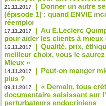
|
Donner un autre se
21.11.2017
(épisode 1) : quand ENVIE inci
réemploi
|
Au E.Leclerc Quimp
17.11.2017
pour aider les clients à mie
|
Qualité, prix, éthiqu
16.11.2017
meilleur choix, vous le saure
Mieux »
|
Peut-on manger mi
14.11.2017
plus ?
|
« Demain, tous crét
09.11.2017
documentaire saisissant sur l
perturbateurs endocriniens