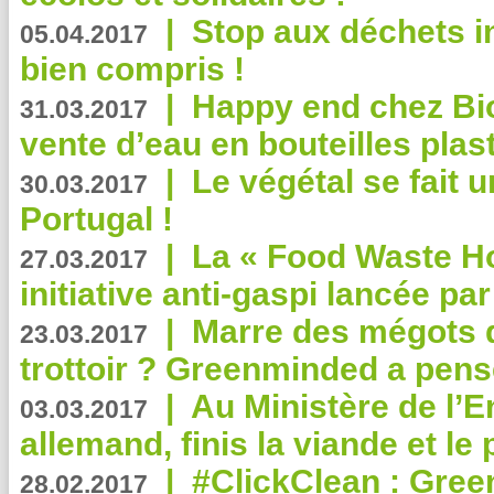
|
Stop aux déchets i
05.04.2017
bien compris !
|
Happy end chez Bio
31.03.2017
vente d’eau en bouteilles plas
|
Le végétal se fait 
30.03.2017
Portugal !
|
La « Food Waste Hot
27.03.2017
initiative anti-gaspi lancée pa
|
Marre des mégots q
23.03.2017
trottoir ? Greenminded a pens
|
Au Ministère de l’
03.03.2017
allemand, finis la viande et le
|
#ClickClean : Gree
28.02.2017