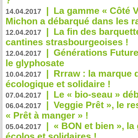
?
|
La gamme « Côté Vé
14.04.2017
Michon a débarqué dans les r
|
La fin des barquett
12.04.2017
cantines strasbourgeoises !
|
Générations Future
12.04.2017
le glyphosate
|
Rrraw : la marque 
10.04.2017
écologique et solidaire !
|
Le « bio-seau » déb
07.04.2017
|
Veggie Prêt », le r
06.04.2017
« Prêt à manger » !
|
« BON et bien », l
05.04.2017
écolos et solidaires !