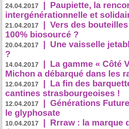
|
Paupiette, la renco
24.04.2017
intergénérationnelle et solidair
|
Vers des bouteilles
21.04.2017
100% biosourcé ?
|
Une vaisselle jeta
20.04.2017
?
|
La gamme « Côté Vé
14.04.2017
Michon a débarqué dans les r
|
La fin des barquett
12.04.2017
cantines strasbourgeoises !
|
Générations Future
12.04.2017
le glyphosate
|
Rrraw : la marque 
10.04.2017