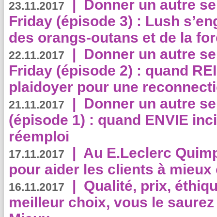
|
Donner un autre se
23.11.2017
Friday (épisode 3) : Lush s’en
des orangs-outans et de la for
|
Donner un autre se
22.11.2017
Friday (épisode 2) : quand RE
plaidoyer pour une reconnecti
|
Donner un autre se
21.11.2017
(épisode 1) : quand ENVIE inci
réemploi
|
Au E.Leclerc Quimp
17.11.2017
pour aider les clients à mie
|
Qualité, prix, éthiqu
16.11.2017
meilleur choix, vous le saure