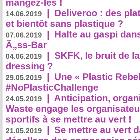
mangez-les !
|
Deliveroo : des pla
14.06.2019
et bientôt sans plastique ?
|
Halte au gaspi dan
07.06.2019
Ã„ss-Bar
|
SKFK, le bruit de l
04.06.2019
dressing ?
|
Une « Plastic Rebe
29.05.2019
#NoPlasticChallenge
|
Anticipation, organi
24.05.2019
Waste engage les organisate
sportifs à se mettre au vert !
|
Se mettre au vert da
21.05.2019