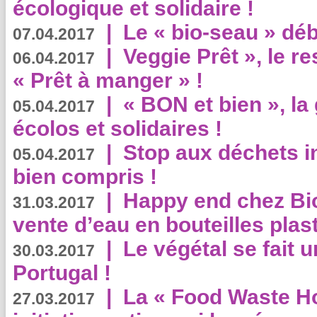
écologique et solidaire !
|
Le « bio-seau » déb
07.04.2017
|
Veggie Prêt », le r
06.04.2017
« Prêt à manger » !
|
« BON et bien », l
05.04.2017
écolos et solidaires !
|
Stop aux déchets i
05.04.2017
bien compris !
|
Happy end chez Bio
31.03.2017
vente d’eau en bouteilles plas
|
Le végétal se fait 
30.03.2017
Portugal !
|
La « Food Waste Hot
27.03.2017