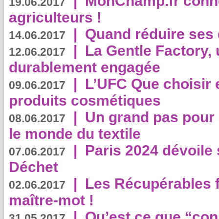
|
MonChamp.fr conne
19.06.2017
agriculteurs !
|
Quand réduire ses 
14.06.2017
|
La Gentle Factory, 
12.06.2017
durablement engagée
|
L’UFC Que choisir e
09.06.2017
produits cosmétiques
|
Un grand pas pour 
08.06.2017
le monde du textile
|
Paris 2024 dévoile 
07.06.2017
Déchet
|
Les Récupérables f
02.06.2017
maître-mot !
|
Qu’est ce que “co
31.05.2017