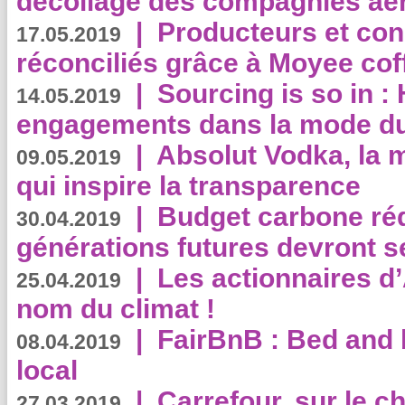
décollage des compagnies aé
|
Producteurs et co
17.05.2019
réconciliés grâce à Moyee cof
|
Sourcing is so in 
14.05.2019
engagements dans la mode du
|
Absolut Vodka, la 
09.05.2019
qui inspire la transparence
|
Budget carbone rédu
30.04.2019
générations futures devront se
|
Les actionnaires 
25.04.2019
nom du climat !
|
FairBnB : Bed and 
08.04.2019
local
|
Carrefour, sur le c
27.03.2019