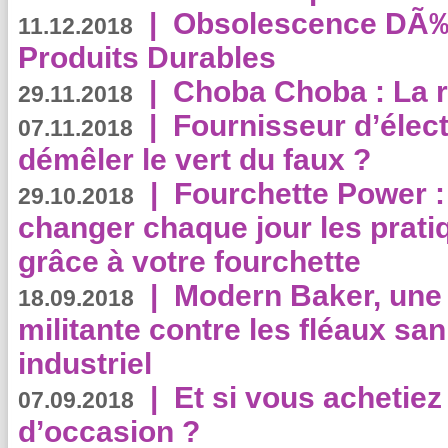
|
Obsolescence DÃ
11.12.2018
Produits Durables
|
Choba Choba : La r
29.11.2018
|
Fournisseur d’élec
07.11.2018
démêler le vert du faux ?
|
Fourchette Power 
29.10.2018
changer chaque jour les prati
grâce à votre fourchette
|
Modern Baker, une 
18.09.2018
militante contre les fléaux san
industriel
|
Et si vous achetie
07.09.2018
d’occasion ?