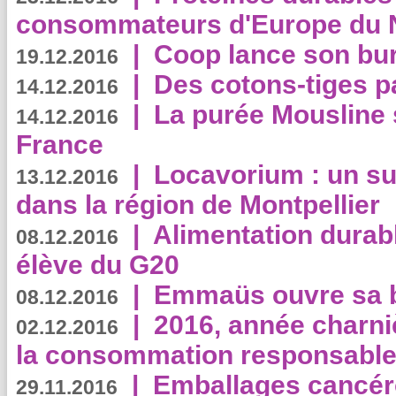
consommateurs d'Europe du 
|
Coop lance son bur
19.12.2016
|
Des cotons-tiges pa
14.12.2016
|
La purée Mousline 
14.12.2016
France
|
Locavorium : un s
13.12.2016
dans la région de Montpellier
|
Alimentation durab
08.12.2016
élève du G20
|
Emmaüs ouvre sa bo
08.12.2016
|
2016, année charni
02.12.2016
la consommation responsable
|
Emballages cancér
29.11.2016