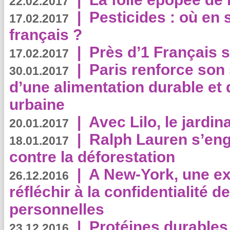
22.02.2017
|
Pesticides : où en 
17.02.2017
français ?
|
Près d’1 Français su
17.02.2017
|
Paris renforce son
30.01.2017
d’une alimentation durable et 
urbaine
|
Avec Lilo, le jardin
20.01.2017
|
Ralph Lauren s’eng
18.01.2017
contre la déforestation
|
A New-York, une exp
26.12.2016
réfléchir à la confidentialité 
personnelles
|
Protéines durables 
23.12.2016