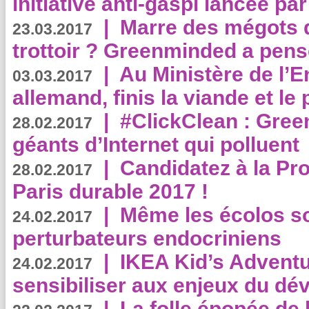
initiative anti-gaspi lancée pa
|
Marre des mégots q
23.03.2017
trottoir ? Greenminded a pens
|
Au Ministère de l’
03.03.2017
allemand, finis la viande et le
|
#ClickClean : Gree
28.02.2017
géants d’Internet qui polluent
|
Candidatez à la Pr
28.02.2017
Paris durable 2017 !
|
Même les écolos s
24.02.2017
perturbateurs endocriniens
|
IKEA Kid’s Adventu
24.02.2017
sensibiliser aux enjeux du d
|
La folle épopée de 