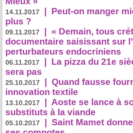
Mieux »
|
Peut-on manger mi
14.11.2017
plus ?
|
« Demain, tous crét
09.11.2017
documentaire saisissant sur l
perturbateurs endocriniens
|
La pizza du 21e siè
06.11.2017
sera pas
|
Quand fausse fourr
25.10.2017
innovation textile
|
Aoste se lance à so
13.10.2017
substituts à la viande
|
Saint Mamet donne 
05.10.2017
ses compotes