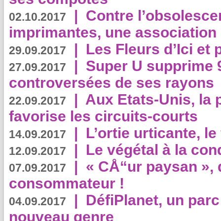
|
Contre l’obsolesc
02.10.2017
imprimantes, une association 
|
Les Fleurs d’Ici et p
29.09.2017
|
Super U supprime 
27.09.2017
controversées de ses rayons
|
Aux Etats-Unis, la
22.09.2017
favorise les circuits-courts
|
L’ortie urticante, le
14.09.2017
|
Le végétal à la con
12.09.2017
|
« CÅ“ur paysan », 
07.09.2017
consommateur !
|
DéfiPlanet, un parc
04.09.2017
nouveau genre