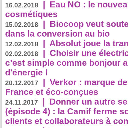
|
Eau NO : le nouvea
16.02.2018
cosmétiques
|
Biocoop veut souten
15.02.2018
dans la conversion au bio
|
Absolut joue la tr
12.02.2018
|
Choisir une électri
02.02.2018
c’est simple comme bonjour 
d'énergie !
|
Verkor : marque de
20.12.2017
France et éco-conçues
|
Donner un autre se
24.11.2017
(épisode 4) : la Camif ferme so
clients et collaborateurs à 