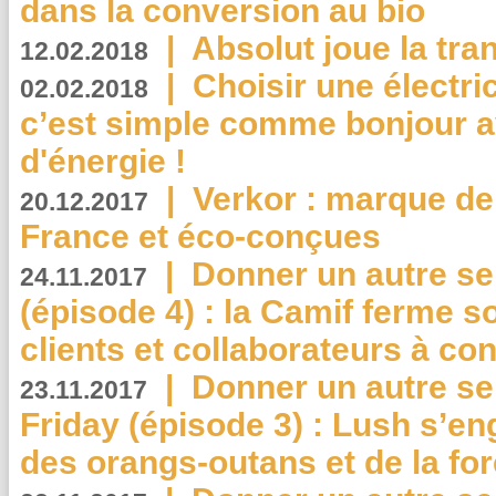
dans la conversion au bio
|
Absolut joue la tr
12.02.2018
|
Choisir une électri
02.02.2018
c’est simple comme bonjour 
d'énergie !
|
Verkor : marque de
20.12.2017
France et éco-conçues
|
Donner un autre se
24.11.2017
(épisode 4) : la Camif ferme so
clients et collaborateurs à 
|
Donner un autre se
23.11.2017
Friday (épisode 3) : Lush s’en
des orangs-outans et de la for