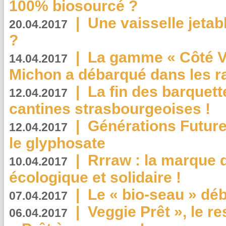
100% biosourcé ?
|
Une vaisselle jeta
20.04.2017
?
|
La gamme « Côté Vé
14.04.2017
Michon a débarqué dans les r
|
La fin des barquett
12.04.2017
cantines strasbourgeoises !
|
Générations Future
12.04.2017
le glyphosate
|
Rrraw : la marque 
10.04.2017
écologique et solidaire !
|
Le « bio-seau » déb
07.04.2017
|
Veggie Prêt », le r
06.04.2017