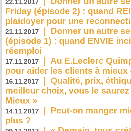
|
Donner un autre se
22.11.2017
Friday (épisode 2) : quand RE
plaidoyer pour une reconnecti
|
Donner un autre se
21.11.2017
(épisode 1) : quand ENVIE inci
réemploi
|
Au E.Leclerc Quimp
17.11.2017
pour aider les clients à mie
|
Qualité, prix, éthiqu
16.11.2017
meilleur choix, vous le saure
Mieux »
|
Peut-on manger mi
14.11.2017
plus ?
|
« Demain, tous crét