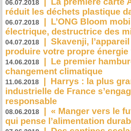
|
La première carte 
06.07.2018
réduit les déchets plastique 
|
L’ONG Bloom mobil
06.07.2018
électrique, destructrice des m
|
Skavenji, l’apparei
04.07.2018
produire votre propre énergie
|
Le premier hambur
14.06.2018
changement climatique
|
Harrys : la plus gr
11.06.2018
industrielle de France s’engag
responsable
|
« Manger vers le fu
08.06.2018
qui pense l’alimentation dura
|
Des cantines scola