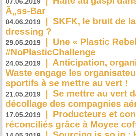
|
Halte au gaspi dan
07.06.2019
Ã„ss-Bar
|
SKFK, le bruit de l
04.06.2019
dressing ?
|
Une « Plastic Rebe
29.05.2019
#NoPlasticChallenge
|
Anticipation, organi
24.05.2019
Waste engage les organisate
sportifs à se mettre au vert !
|
Se mettre au vert da
21.05.2019
décollage des compagnies aé
|
Producteurs et co
17.05.2019
réconciliés grâce à Moyee cof
|
Sourcing is so in 
14.05.2019