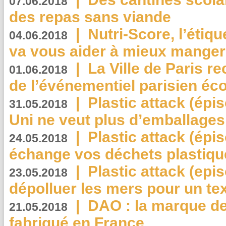
07.06.2018
des repas sans viande
|
Nutri-Score, l’étiqu
04.06.2018
va vous aider à mieux manger
|
La Ville de Paris r
01.06.2018
de l’événementiel parisien éc
|
Plastic attack (épi
31.05.2018
Uni ne veut plus d’emballages
|
Plastic attack (épi
24.05.2018
échange vos déchets plastiqu
|
Plastic attack (epis
23.05.2018
dépolluer les mers pour un text
|
DAO : la marque de 
21.05.2018
fabriqué en France