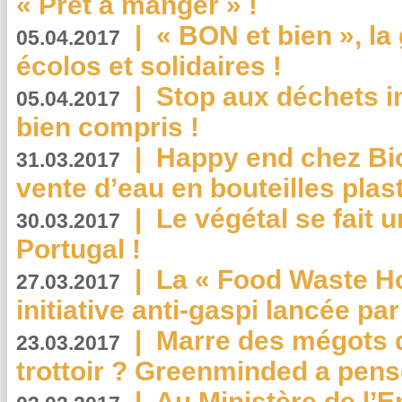
« Prêt à manger » !
|
« BON et bien », l
05.04.2017
écolos et solidaires !
|
Stop aux déchets i
05.04.2017
bien compris !
|
Happy end chez Bio
31.03.2017
vente d’eau en bouteilles plas
|
Le végétal se fait 
30.03.2017
Portugal !
|
La « Food Waste Hot
27.03.2017
initiative anti-gaspi lancée pa
|
Marre des mégots q
23.03.2017
trottoir ? Greenminded a pens
|
Au Ministère de l’