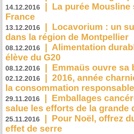
|
La purée Mousline 
14.12.2016
France
|
Locavorium : un s
13.12.2016
dans la région de Montpellier
|
Alimentation durab
08.12.2016
élève du G20
|
Emmaüs ouvre sa bo
08.12.2016
|
2016, année charni
02.12.2016
la consommation responsable
|
Emballages cancér
29.11.2016
salue les efforts de la grande 
|
Pour Noël, offrez d
25.11.2016
effet de serre