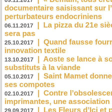
09.11.2017
documentaire saisissant sur l
perturbateurs endocriniens
|
La pizza du 21e siè
06.11.2017
sera pas
|
Quand fausse fourr
25.10.2017
innovation textile
|
Aoste se lance à so
13.10.2017
substituts à la viande
|
Saint Mamet donne 
05.10.2017
ses compotes
|
Contre l’obsolesc
02.10.2017
imprimantes, une association 
|
Les Fleurs d’Ici et p
29.09.2017