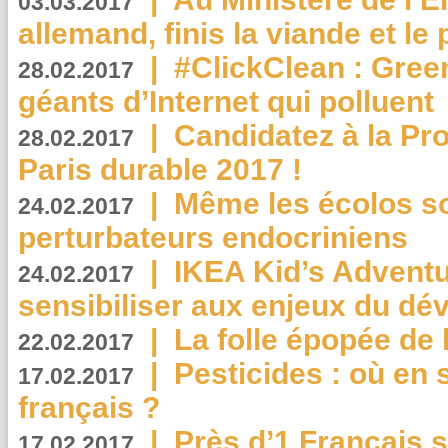
03.03.2017
allemand, finis la viande et le
|
#ClickClean : Gree
28.02.2017
géants d’Internet qui polluent
|
Candidatez à la Pr
28.02.2017
Paris durable 2017 !
|
Même les écolos s
24.02.2017
perturbateurs endocriniens
|
IKEA Kid’s Adventu
24.02.2017
sensibiliser aux enjeux du d
|
La folle épopée de 
22.02.2017
|
Pesticides : où en 
17.02.2017
français ?
|
Près d’1 Français su
17.02.2017