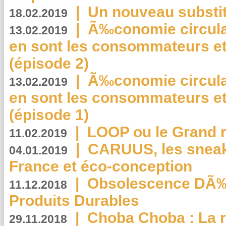
|
Un nouveau substit
18.02.2019
|
Ã‰conomie circulair
13.02.2019
en sont les consommateurs et
(épisode 2)
|
Ã‰conomie circulair
13.02.2019
en sont les consommateurs et
(épisode 1)
|
LOOP ou le Grand r
11.02.2019
|
CARUUS, les sneake
04.01.2019
France et éco-conception
|
Obsolescence DÃ
11.12.2018
Produits Durables
|
Choba Choba : La r
29.11.2018