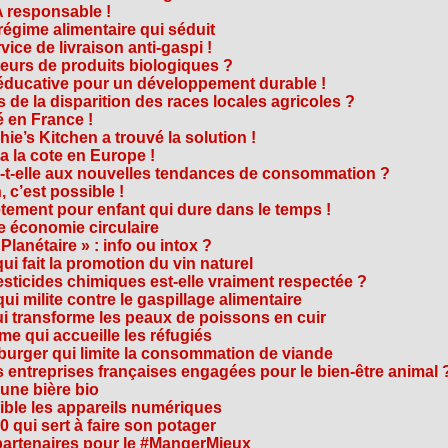
 responsable !
régime alimentaire qui séduit
vice de livraison anti-gaspi !
eurs de produits biologiques ?
e éducative pour un développement durable !
 de la disparition des races locales agricoles ?
 en France !
ie’s Kitchen a trouvé la solution !
 a la cote en Europe !
-t-elle aux nouvelles tendances de consommation ?
 c’est possible !
vêtement pour enfant qui dure dans le temps !
 économie circulaire
anétaire » : info ou intox ?
qui fait la promotion du vin naturel
pesticides chimiques est-elle vraiment respectée ?
ui milite contre le gaspillage alimentaire
qui transforme les peaux de poissons en cuir
e qui accueille les réfugiés
e burger qui limite la consommation de viande
s entreprises françaises engagées pour le bien-être animal 
une bière bio
ble les appareils numériques
0 qui sert à faire son potager
 partenaires pour le #MangerMieux