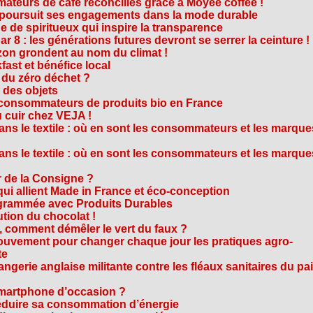
teurs de café réconciliés grâce à Moyee coffee !
M poursuit ses engagements dans la mode durable
 de spiritueux qui inspire la transparence
r 8 : les générations futures devront se serrer la ceinture !
on grondent au nom du climat !
ast et bénéfice local
 du zéro déchet ?
e des objets
consommateurs de produits bio en France
 cuir chez VEJA !
ns le textile : où en sont les consommateurs et les marque
ns le textile : où en sont les consommateurs et les marque
 de la Consigne ?
i allient Made in France et éco-conception
rammée avec Produits Durables
tion du chocolat !
é, comment démêler le vert du faux ?
ouvement pour changer chaque jour les pratiques agro-
te
gerie anglaise militante contre les fléaux sanitaires du pa
smartphone d’occasion ?
réduire sa consommation d’énergie