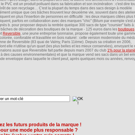
le PVC est un produit polluant dans sa fabrication et son incinération : c'est dire to
ntérêt de son recyclage… C'est la plupart du temps dans des sacs design à modèle
cément unique que ces bâches trouvent leur deuxième vie, souvent dans des atelier
tiquent en plus l'insertion de personnes en difficulté : les deux marques citées plus
riquent, parfois en collaboration avec des marques "chic" (Bilum par exemple s'est 
gnès b. pour proposer depuis la rentrée quelque 300 sacs de type "coursier" faits à 
 bâches de décoration des boutiques de la marque - 125 euros dans les
boutiques
et
Reversible
, une jeune entreprise lyonnaise, propose également toute une gamm
olorée, conforable et travaillée en bois naturel : cette version modernisée du méda
enne de Reversible (83 quai de Valmy, Paris 11ème). Depuis sa création en 2006,
t elle n'utilise qu'un quart (les plus belles et les mieux conservées), envoyant le 
gnalons aussi que Reversible fait partie depuis mars 2007 du club
1% pour la planè
ires à des causes environnementales) et que la marque vend ses sacs dans un bel e
ande enveloppe dans laquelle le client peut, après quelques mois ou années, renvo
z les futurs produits de la marque !
 pour une mode plus responsable ?