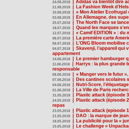
|
Adidas va bientôt dire a
24.08.2018
|
La Fashion Week d’Helsin
21.08.2018
|
« Mon Atelier Ecofrugal 
10.08.2018
|
En Allemagne, des superm
03.08.2018
|
The North Face se lance
25.07.2018
|
Quand les marques s’eng
18.07.2018
|
« Camif EDITION » : du 
12.07.2018
|
La première carte Ameri
06.07.2018
|
L’ONG Bloom mobilise co
06.07.2018
|
Skavenji, l’appareil qui
04.07.2018
appartement
|
Le premier hamburger q
14.06.2018
|
Harrys : la plus grande 
11.06.2018
responsable
|
« Manger vers le futur »
08.06.2018
|
Des cantines scolaires 
07.06.2018
|
Nutri-Score, l’étiquetag
04.06.2018
|
La Ville de Paris recher
01.06.2018
|
Plastic attack (épisode 
31.05.2018
|
Plastic attack (épisode
24.05.2018
repas
|
Plastic attack (episode 1
23.05.2018
|
DAO : la marque de jean 
21.05.2018
|
La publicité pour la « j
18.05.2018
|
Le challenge « Unpackag
15.05.2018