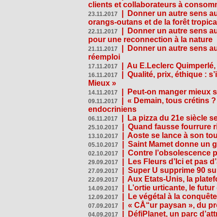
clients et collaborateurs à conso
|
Donner un autre sens au
23.11.2017
orangs-outans et de la forêt tropica
|
Donner un autre sens au
22.11.2017
pour une reconnection à la nature
|
Donner un autre sens au 
21.11.2017
réemploi
|
Au E.Leclerc Quimperlé,
17.11.2017
|
Qualité, prix, éthique : 
16.11.2017
Mieux »
|
Peut-on manger mieux s
14.11.2017
|
« Demain, tous crétins ?
09.11.2017
endocriniens
|
La pizza du 21e siècle s
06.11.2017
|
Quand fausse fourrure ri
25.10.2017
|
Aoste se lance à son tou
13.10.2017
|
Saint Mamet donne un g
05.10.2017
|
Contre l’obsolescence p
02.10.2017
|
Les Fleurs d’Ici et pas d’
29.09.2017
|
Super U supprime 90 su
27.09.2017
|
Aux Etats-Unis, la plate
22.09.2017
|
L’ortie urticante, le futur
14.09.2017
|
Le végétal à la conquête
12.09.2017
|
« CÅ“ur paysan », du p
07.09.2017
|
DéfiPlanet, un parc d’at
04.09.2017