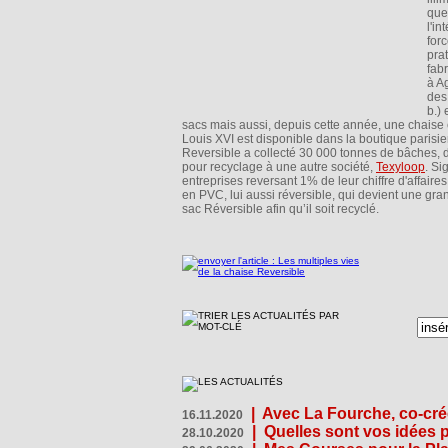
que 
l'i
for
pra
fab
à A
des
b.) 
sacs mais aussi, depuis cette année, une chaise c
Louis XVI est disponible dans la boutique parisi
Reversible a collecté 30 000 tonnes de bâches, don
pour recyclage à une autre société,
Texyloop
. Si
entreprises reversant 1% de leur chiffre d'affa
en PVC, lui aussi réversible, qui devient une gr
sac Réversible afin qu’il soit recyclé.
|
Avec La Fourche, co-crée
16.11.2020
|
Quelles sont vos idées
28.10.2020