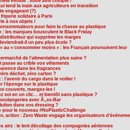
nète évolue : votre avis compte !
i tend la main aux agriculteurs en transition
cte engageant (?)
riperie solidaire à Paris
e à nos objets !
consommateurs pour faire la chasse au plastique
 : les marques bousculent le Black Friday
 distributeur qui supprime les marges
eviendrait-il un peu plus écolo ?
 au « consommer moins » : les Français poursuivent leur
rmarché de l’alimentation plus saine ?
ui passe au crible vos vêtements
sparence dans les fragrances
éro déchet, zéro carton ?
t : l’avenir du cargo dans le voilier !
r l’éponge sur le plastique
os couverts, mangez-les !
ez soi en un clic… et bientôt sans plastique ?
 boulangeries avec Ã„ss-Bar
olution dans vos dressing ?
 » pour le nouveau #NoPlasticChallenge
ion, action : Zero Waste engage les organisateurs d’événem
es airs : le lent décollage des compagnies aériennes