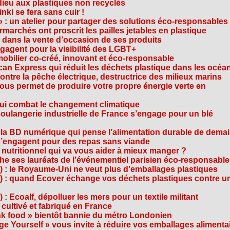
dieu aux plastiques non recyclés
ki se fera sans cuir !
» : un atelier pour partager des solutions éco-responsables
archés ont proscrit les pailles jetables en plastique
 dans la vente d’occasion de ses produits
agent pour la visibilité des LGBT+
mobilier co-créé, innovant et éco-responsable
can Express qui réduit les déchets plastique dans les océa
ntre la pêche électrique, destructrice des milieux marins
 vous permet de produire votre propre énergie verte en
ui combat le changement climatique
boulangerie industrielle de France s’engage pour un blé
, la BD numérique qui pense l’alimentation durable de dema
s’engagent pour des repas sans viande
e nutritionnel qui va vous aider à mieux manger ?
che ses lauréats de l’événementiel parisien éco-responsable
3) : le Royaume-Uni ne veut plus d’emballages plastiques
 2) : quand Ecover échange vos déchets plastiques contre u
) : Ecoalf, dépolluer les mers pour un textile militant
cultivé et fabriqué en France
unk food » bientôt bannie du métro Londonien
e Yourself » vous invite à réduire vos emballages alimenta