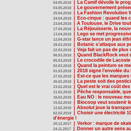
|
La Camif dévoile le pr
04.05.2018
|
Le gouvernement présen
03.05.2018
|
La Fashion Revolution 
25.04.2018
|
Eco-cirque : quand les 
24.04.2018
|
A Toulouse, le Drive tou
23.04.2018
|
La Réjouisserie, la nou
17.04.2018
|
Lego se met progressive
13.04.2018
|
G-star lance un jean éth
12.04.2018
|
Botanic s’attaque aux pe
29.03.2018
|
Veja fait un pas de plus
22.03.2018
|
Quand BlackRock veut do
06.03.2018
|
Le crocodile de Lacost
05.03.2018
|
Quand la peinture se met
02.03.2018
|
2018 signe l’envolée du
01.03.2018
|
Est-ce que les marques t
27.02.2018
|
La peste soit des pestic
26.02.2018
|
Quel est le vrai coût des
23.02.2018
|
Pêche responsable, quel
21.02.2018
|
Eau NO : le nouveau mo
16.02.2018
|
Biocoop veut soutenir le
15.02.2018
|
Absolut joue la transp
12.02.2018
|
Choisir une électricité
02.02.2018
d'énergie !
|
Verkor : marque de ska
20.12.2017
|
Donner un autre sens au 
24.11.2017