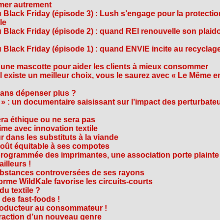
mmer autrement
 Black Friday (épisode 3) : Lush s’engage pour la protecti
le
 Black Friday (épisode 2) : quand REI renouvelle son plaid
Black Friday (épisode 1) : quand ENVIE incite au recyclage
 une mascotte pour aider les clients à mieux consommer
s’il existe un meilleur choix, vous le saurez avec « Le Même e
ans dépenser plus ?
 » : un documentaire saisissant sur l’impact des perturbate
era éthique ou ne sera pas
me avec innovation textile
r dans les substituts à la viande
oût équitable à ses compotes
rogrammée des imprimantes, une association porte plainte
ailleurs !
bstances controversées de ses rayons
forme WildKale favorise les circuits-courts
 du textile ?
 des fast-foods !
roducteur au consommateur !
traction d’un nouveau genre