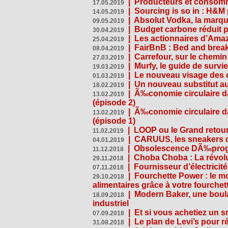
|
Producteurs et consomma
17.05.2019
|
Sourcing is so in : H&
14.05.2019
|
Absolut Vodka, la marque
09.05.2019
|
Budget carbone réduit pa
30.04.2019
|
Les actionnaires d’Amaz
25.04.2019
|
FairBnB : Bed and breakf
08.04.2019
|
Carrefour, sur le chemin
27.03.2019
|
Murfy, le guide de survi
19.03.2019
|
Le nouveau visage des 
01.03.2019
|
Un nouveau substitut au
18.02.2019
|
Ã‰conomie circulaire da
13.02.2019
(épisode 2)
|
Ã‰conomie circulaire da
13.02.2019
(épisode 1)
|
LOOP ou le Grand retour
11.02.2019
|
CARUUS, les sneakers qu
04.01.2019
|
Obsolescence DÃ‰prog
11.12.2018
|
Choba Choba : La révolu
29.11.2018
|
Fournisseur d’électricit
07.11.2018
|
Fourchette Power : le m
29.10.2018
alimentaires grâce à votre fourchet
|
Modern Baker, une boulan
18.09.2018
industriel
|
Et si vous achetiez un 
07.09.2018
|
Le plan de Levi’s pour 
31.08.2018