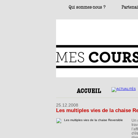
25.12.2008
Les multiples vies de la chaise R
Un 
tra
l’a
d'ê
illi