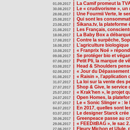
|
La Camif promeut la TVA
01.09.2017
|
Le « crudivorisme », un 
30.08.2017
|
Une Fourmii Verte, le ser
28.08.2017
|
Qui sont les consommat
25.08.2017
|
Sikana.tv, la plateform
23.08.2017
|
Les Français, conscients
21.08.2017
|
La Baby Box a débarqué
18.08.2017
|
Contre la surpêche, Soph
17.08.2017
|
L’agriculture biologique
16.08.2017
|
« Franprix Noé » répond
10.08.2017
|
Se protéger bio et végan,
09.08.2017
|
Petit Pli, la marque de 
07.08.2017
|
Head & Shoulders pense
03.08.2017
|
« Jour du Dépassement Pl
02.08.2017
|
« Raisin », l’application 
01.08.2017
|
La loi sur la vente des 
31.07.2017
|
Shop & Give, le service q
27.07.2017
|
« Krak’hen », le projet 
25.07.2017
|
Open Homes, la plateform
24.07.2017
|
Le « Sonic Slinger » : l
07.07.2017
|
En 2017, quelles sont le
04.07.2017
|
Le designer Starck crée 
03.07.2017
|
Greenpeace passe au cri
30.06.2017
|
« FEEDitBAG », le sac 2.
29.06.2017
|
Fleury Michon et Ulule,
27.06.2017