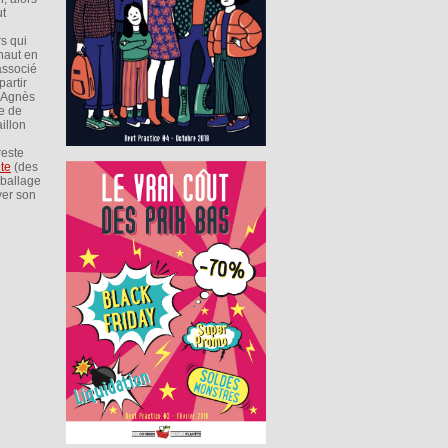
ut
s qui
 haut en
associé
partir
Agnès
e de
illon
reste
te
(des
mballage
yer son