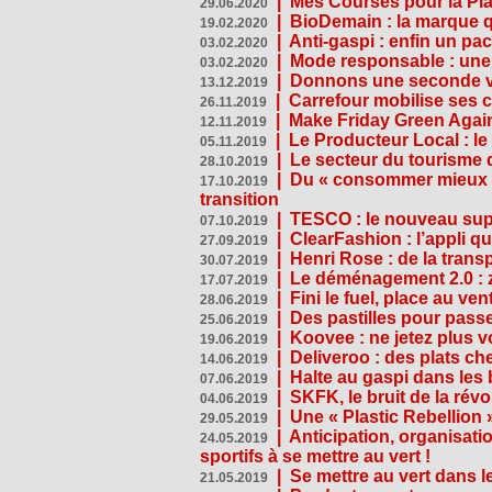
|
Mes Courses pour la Pla
29.06.2020
|
BioDemain : la marque qu
19.02.2020
|
Anti-gaspi : enfin un pa
03.02.2020
|
Mode responsable : une f
03.02.2020
|
Donnons une seconde vi
13.12.2019
|
Carrefour mobilise ses 
26.11.2019
|
Make Friday Green Again
12.11.2019
|
Le Producteur Local : le
05.11.2019
|
Le secteur du tourisme d
28.10.2019
|
Du « consommer mieux »
17.10.2019
transition
|
TESCO : le nouveau supe
07.10.2019
|
ClearFashion : l’appli q
27.09.2019
|
Henri Rose : de la tran
30.07.2019
|
Le déménagement 2.0 : z
17.07.2019
|
Fini le fuel, place au ven
28.06.2019
|
Des pastilles pour passe
25.06.2019
|
Koovee : ne jetez plus v
19.06.2019
|
Deliveroo : des plats ch
14.06.2019
|
Halte au gaspi dans les
07.06.2019
|
SKFK, le bruit de la rév
04.06.2019
|
Une « Plastic Rebellion
29.05.2019
|
Anticipation, organisat
24.05.2019
sportifs à se mettre au vert !
|
Se mettre au vert dans l
21.05.2019