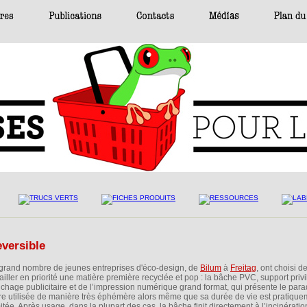
eversible
grand nombre de jeunes entreprises d'éco-design, de
Bilum
à
Freitag
, ont choisi d
vailler en priorité une matière première recyclée et pop : la bâche PVC, support priv
ffichage publicitaire et de l’impression numérique grand format, qui présente le par
tre utilisée de manière très éphémère alors même que sa durée de vie est pratique
mitée. Après usage, dans la plupart des cas, la bâche finit directement à l’incinératio