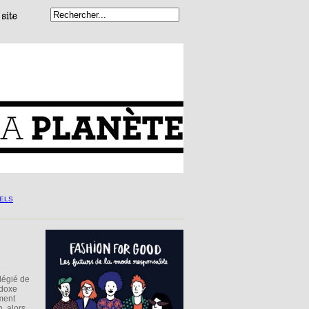
e
ilégié de
adoxe
ment
n, alors