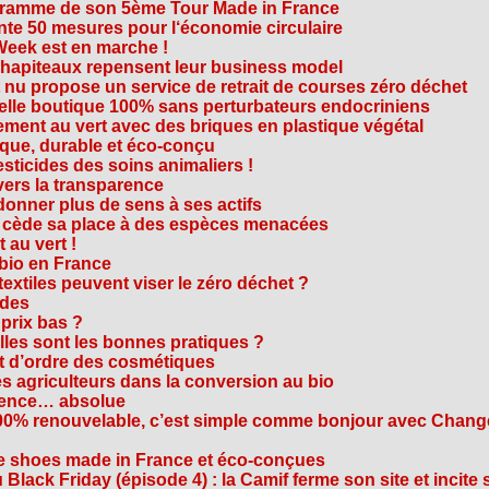
ogramme de son 5ème Tour Made in France
te 50 mesures pour l‘économie circulaire
Week est en marche !
chapiteaux repensent leur business model
t nu propose un service de retrait de courses zéro déchet
velle boutique 100% sans perturbateurs endocriniens
ment au vert avec des briques en plastique végétal
ique, durable et éco-conçu
sticides des soins animaliers !
 vers la transparence
nner plus de sens à ses actifs
e cède sa place à des espèces menacées
 au vert !
 bio en France
extiles peuvent viser le zéro déchet ?
ides
 prix bas ?
les sont les bonnes pratiques ?
t d’ordre des cosmétiques
s agriculteurs dans la conversion au bio
arence… absolue
 100% renouvelable, c’est simple comme bonjour avec Chan
te shoes made in France et éco-conçues
Black Friday (épisode 4) : la Camif ferme son site et incite 