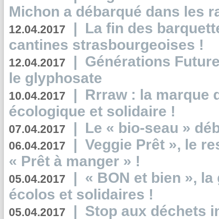
Michon a débarqué dans les r
|
La fin des barquett
12.04.2017
cantines strasbourgeoises !
|
Générations Future
12.04.2017
le glyphosate
|
Rrraw : la marque 
10.04.2017
écologique et solidaire !
|
Le « bio-seau » déb
07.04.2017
|
Veggie Prêt », le r
06.04.2017
« Prêt à manger » !
|
« BON et bien », l
05.04.2017
écolos et solidaires !
|
Stop aux déchets i
05.04.2017