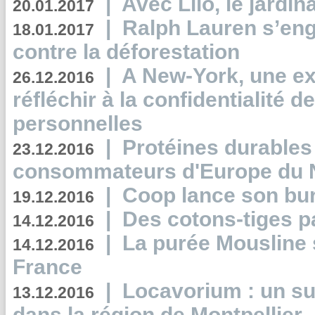
|
Avec Lilo, le jardin
20.01.2017
|
Ralph Lauren s’eng
18.01.2017
contre la déforestation
|
A New-York, une exp
26.12.2016
réfléchir à la confidentialité 
personnelles
|
Protéines durables 
23.12.2016
consommateurs d'Europe du 
|
Coop lance son bur
19.12.2016
|
Des cotons-tiges pa
14.12.2016
|
La purée Mousline 
14.12.2016
France
|
Locavorium : un s
13.12.2016
dans la région de Montpellier