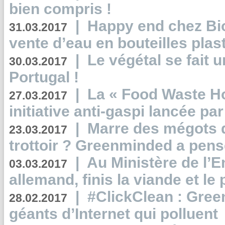
bien compris !
|
Happy end chez Bio
31.03.2017
vente d’eau en bouteilles plas
|
Le végétal se fait 
30.03.2017
Portugal !
|
La « Food Waste Hot
27.03.2017
initiative anti-gaspi lancée pa
|
Marre des mégots q
23.03.2017
trottoir ? Greenminded a pens
|
Au Ministère de l’
03.03.2017
allemand, finis la viande et le
|
#ClickClean : Gree
28.02.2017
géants d’Internet qui polluent