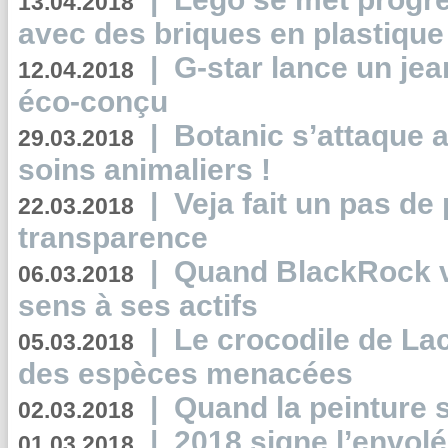
13.04.2018
avec des briques en plastique
|
G-star lance un jea
12.04.2018
éco-conçu
|
Botanic s’attaque 
29.03.2018
soins animaliers !
|
Veja fait un pas de 
22.03.2018
transparence
|
Quand BlackRock v
06.03.2018
sens à ses actifs
|
Le crocodile de La
05.03.2018
des espèces menacées
|
Quand la peinture s
02.03.2018
|
2018 signe l’envol
01.03.2018