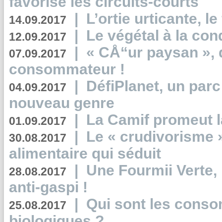
favorise les circuits-courts
|
L’ortie urticante, le
14.09.2017
|
Le végétal à la con
12.09.2017
|
« CÅ“ur paysan », 
07.09.2017
consommateur !
|
DéfiPlanet, un parc
04.09.2017
nouveau genre
|
La Camif promeut l
01.09.2017
|
Le « crudivorisme 
30.08.2017
alimentaire qui séduit
|
Une Fourmii Verte, 
28.08.2017
anti-gaspi !
|
Qui sont les cons
25.08.2017
biologiques ?