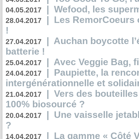
|
Wefood, les superm
04.05.2017
|
Les RemorCoeurs on
28.04.2017
!
|
Auchan boycotte l’
27.04.2017
batterie !
|
Avec Veggie Bag, fi
25.04.2017
|
Paupiette, la renco
24.04.2017
intergénérationnelle et solidair
|
Vers des bouteilles
21.04.2017
100% biosourcé ?
|
Une vaisselle jeta
20.04.2017
?
|
La gamme « Côté Vé
14.04.2017