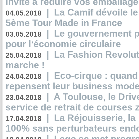
invite à réduire vos emballage
|
La Camif dévoile 
04.05.2018
5ème Tour Made in France
|
Le gouvernement p
03.05.2018
pour l‘économie circulaire
|
La Fashion Revolut
25.04.2018
marche !
|
Eco-cirque : quand
24.04.2018
repensent leur business mode
|
A Toulouse, le Driv
23.04.2018
service de retrait de courses 
|
La Réjouisserie, la
17.04.2018
100% sans perturbateurs end
|
Lego se met progr