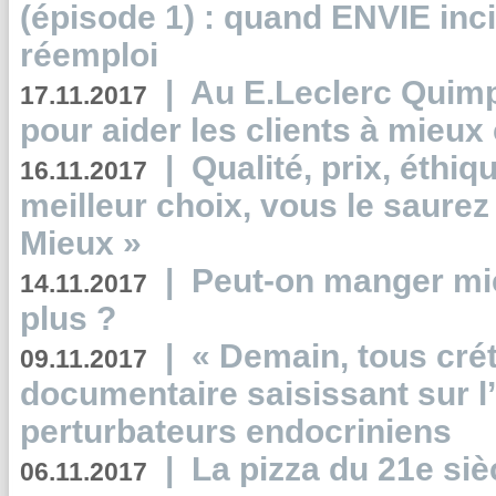
(épisode 1) : quand ENVIE inci
réemploi
|
Au E.Leclerc Quimp
17.11.2017
pour aider les clients à mie
|
Qualité, prix, éthiqu
16.11.2017
meilleur choix, vous le saure
Mieux »
|
Peut-on manger mi
14.11.2017
plus ?
|
« Demain, tous crét
09.11.2017
documentaire saisissant sur l
perturbateurs endocriniens
|
La pizza du 21e siè
06.11.2017