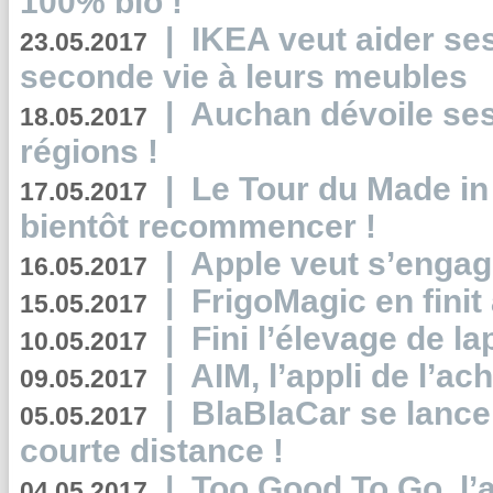
100% bio !
|
IKEA veut aider se
23.05.2017
seconde vie à leurs meubles
|
Auchan dévoile se
18.05.2017
régions !
|
Le Tour du Made in
17.05.2017
bientôt recommencer !
|
Apple veut s’engage
16.05.2017
|
FrigoMagic en finit 
15.05.2017
|
Fini l’élevage de la
10.05.2017
|
AIM, l’appli de l’ac
09.05.2017
|
BlaBlaCar se lance
05.05.2017
courte distance !
|
Too Good To Go, l’a
04.05.2017