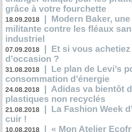
grâce à votre fourchette
|
Modern Baker, une 
18.09.2018
militante contre les fléaux san
industriel
|
Et si vous achetie
07.09.2018
d’occasion ?
|
Le plan de Levi’s p
31.08.2018
consommation d’énergie
|
Adidas va bientôt d
24.08.2018
plastiques non recyclés
|
La Fashion Week d’
21.08.2018
cuir !
|
« Mon Atelier Ecofr
10.08.2018