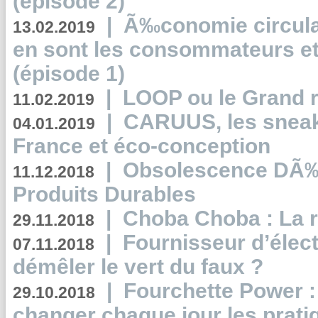
(épisode 2)
|
Ã‰conomie circulair
13.02.2019
en sont les consommateurs et
(épisode 1)
|
LOOP ou le Grand r
11.02.2019
|
CARUUS, les sneake
04.01.2019
France et éco-conception
|
Obsolescence DÃ
11.12.2018
Produits Durables
|
Choba Choba : La r
29.11.2018
|
Fournisseur d’élec
07.11.2018
démêler le vert du faux ?
|
Fourchette Power 
29.10.2018
changer chaque jour les prati