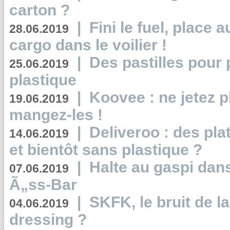
carton ?
|
Fini le fuel, place a
28.06.2019
cargo dans le voilier !
|
Des pastilles pour 
25.06.2019
plastique
|
Koovee : ne jetez p
19.06.2019
mangez-les !
|
Deliveroo : des pla
14.06.2019
et bientôt sans plastique ?
|
Halte au gaspi dan
07.06.2019
Ã„ss-Bar
|
SKFK, le bruit de l
04.06.2019
dressing ?