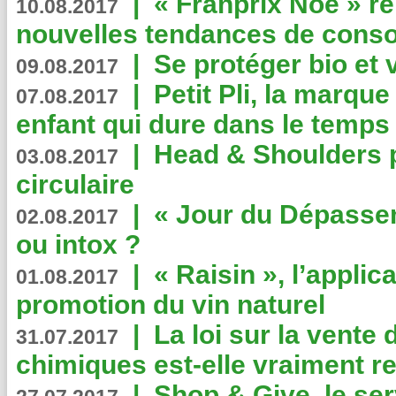
|
« Franprix Noé » ré
10.08.2017
nouvelles tendances de cons
|
Se protéger bio et 
09.08.2017
|
Petit Pli, la marqu
07.08.2017
enfant qui dure dans le temps 
|
Head & Shoulders
03.08.2017
circulaire
|
« Jour du Dépassem
02.08.2017
ou intox ?
|
« Raisin », l’applica
01.08.2017
promotion du vin naturel
|
La loi sur la vente
31.07.2017
chimiques est-elle vraiment r
|
Shop & Give, le serv