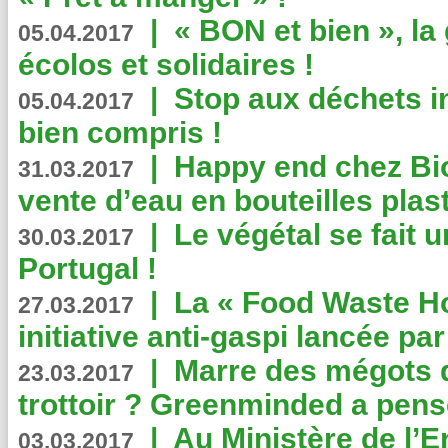
|
« BON et bien », l
05.04.2017
écolos et solidaires !
|
Stop aux déchets i
05.04.2017
bien compris !
|
Happy end chez Bio
31.03.2017
vente d’eau en bouteilles plas
|
Le végétal se fait 
30.03.2017
Portugal !
|
La « Food Waste Hot
27.03.2017
initiative anti-gaspi lancée pa
|
Marre des mégots q
23.03.2017
trottoir ? Greenminded a pens
|
Au Ministère de l’
03.03.2017