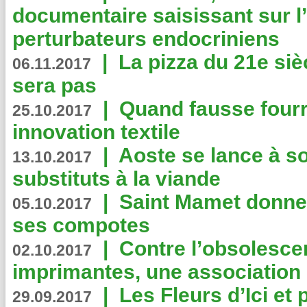
documentaire saisissant sur l
perturbateurs endocriniens
|
La pizza du 21e siè
06.11.2017
sera pas
|
Quand fausse fourr
25.10.2017
innovation textile
|
Aoste se lance à so
13.10.2017
substituts à la viande
|
Saint Mamet donne 
05.10.2017
ses compotes
|
Contre l’obsolesc
02.10.2017
imprimantes, une association 
|
Les Fleurs d’Ici et p
29.09.2017