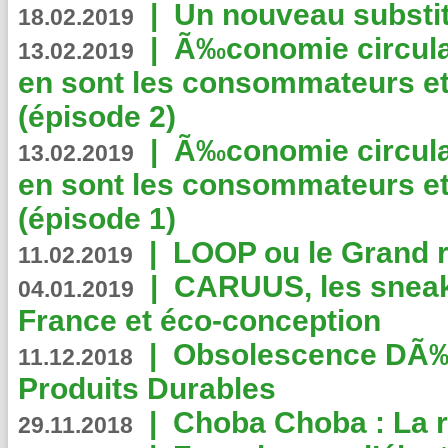
|
Un nouveau substit
18.02.2019
|
Ã‰conomie circulair
13.02.2019
en sont les consommateurs et
(épisode 2)
|
Ã‰conomie circulair
13.02.2019
en sont les consommateurs et
(épisode 1)
|
LOOP ou le Grand r
11.02.2019
|
CARUUS, les sneake
04.01.2019
France et éco-conception
|
Obsolescence DÃ
11.12.2018
Produits Durables
|
Choba Choba : La r
29.11.2018