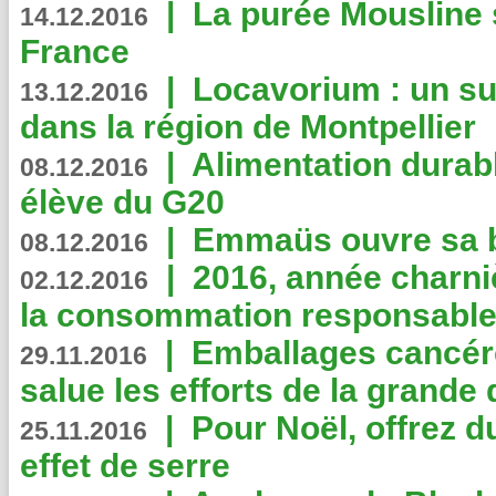
|
La purée Mousline 
14.12.2016
France
|
Locavorium : un s
13.12.2016
dans la région de Montpellier
|
Alimentation durab
08.12.2016
élève du G20
|
Emmaüs ouvre sa bo
08.12.2016
|
2016, année charni
02.12.2016
la consommation responsable
|
Emballages cancér
29.11.2016
salue les efforts de la grande 
|
Pour Noël, offrez d
25.11.2016
effet de serre