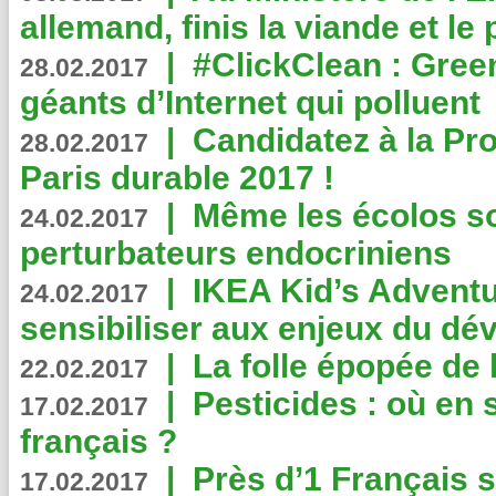
allemand, finis la viande et le
|
#ClickClean : Gree
28.02.2017
géants d’Internet qui polluent
|
Candidatez à la Pr
28.02.2017
Paris durable 2017 !
|
Même les écolos s
24.02.2017
perturbateurs endocriniens
|
IKEA Kid’s Adventu
24.02.2017
sensibiliser aux enjeux du d
|
La folle épopée de 
22.02.2017
|
Pesticides : où en 
17.02.2017
français ?
|
Près d’1 Français su
17.02.2017