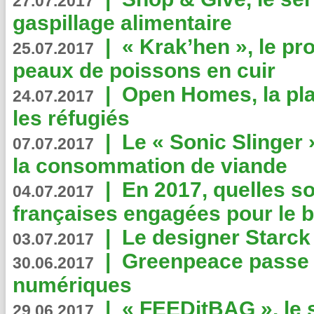
27.07.2017
gaspillage alimentaire
|
« Krak’hen », le pr
25.07.2017
peaux de poissons en cuir
|
Open Homes, la pla
24.07.2017
les réfugiés
|
Le « Sonic Slinger »
07.07.2017
la consommation de viande
|
En 2017, quelles so
04.07.2017
françaises engagées pour le b
|
Le designer Starck 
03.07.2017
|
Greenpeace passe a
30.06.2017
numériques
|
« FEEDitBAG », le s
29.06.2017