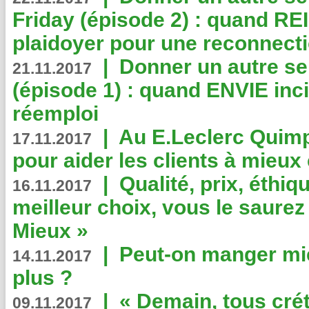
Friday (épisode 2) : quand RE
plaidoyer pour une reconnecti
|
Donner un autre se
21.11.2017
(épisode 1) : quand ENVIE inci
réemploi
|
Au E.Leclerc Quimp
17.11.2017
pour aider les clients à mie
|
Qualité, prix, éthiqu
16.11.2017
meilleur choix, vous le saure
Mieux »
|
Peut-on manger mi
14.11.2017
plus ?
|
« Demain, tous crét
09.11.2017