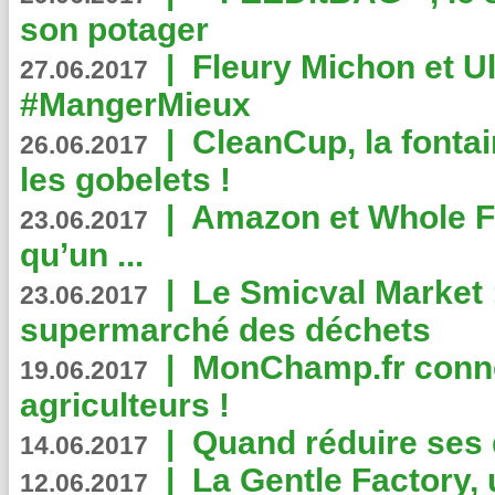
son potager
|
Fleury Michon et Ul
27.06.2017
#MangerMieux
|
CleanCup, la fontai
26.06.2017
les gobelets !
|
Amazon et Whole F
23.06.2017
qu’un ...
|
Le Smicval Market :
23.06.2017
supermarché des déchets
|
MonChamp.fr conne
19.06.2017
agriculteurs !
|
Quand réduire ses 
14.06.2017
|
La Gentle Factory, 
12.06.2017