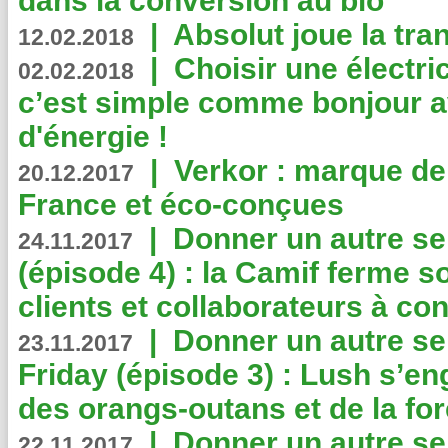
dans la conversion au bio
|
Absolut joue la tr
12.02.2018
|
Choisir une électri
02.02.2018
c’est simple comme bonjour 
d'énergie !
|
Verkor : marque de
20.12.2017
France et éco-conçues
|
Donner un autre se
24.11.2017
(épisode 4) : la Camif ferme so
clients et collaborateurs à 
|
Donner un autre se
23.11.2017
Friday (épisode 3) : Lush s’en
des orangs-outans et de la for
|
Donner un autre se
22.11.2017