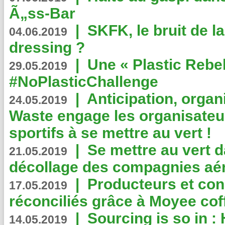
Ã„ss-Bar
|
SKFK, le bruit de l
04.06.2019
dressing ?
|
Une « Plastic Rebe
29.05.2019
#NoPlasticChallenge
|
Anticipation, organi
24.05.2019
Waste engage les organisate
sportifs à se mettre au vert !
|
Se mettre au vert da
21.05.2019
décollage des compagnies aé
|
Producteurs et co
17.05.2019
réconciliés grâce à Moyee cof
|
Sourcing is so in 
14.05.2019