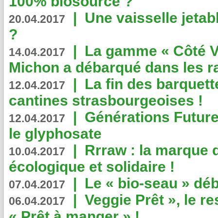
100% biosourcé ?
|
Une vaisselle jeta
20.04.2017
?
|
La gamme « Côté Vé
14.04.2017
Michon a débarqué dans les r
|
La fin des barquett
12.04.2017
cantines strasbourgeoises !
|
Générations Future
12.04.2017
le glyphosate
|
Rrraw : la marque 
10.04.2017
écologique et solidaire !
|
Le « bio-seau » déb
07.04.2017
|
Veggie Prêt », le r
06.04.2017
« Prêt à manger » !