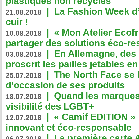
plastiques non recyclés
|
La Fashion Week d’
21.08.2018
cuir !
|
« Mon Atelier Ecofr
10.08.2018
partager des solutions éco-r
|
En Allemagne, des
03.08.2018
proscrit les pailles jetables e
|
The North Face se 
25.07.2018
d’occasion de ses produits
|
Quand les marques
18.07.2018
visibilité des LGBT+
|
« Camif EDITION » :
12.07.2018
innovant et éco-responsable
|
La première carte 
06.07.2018