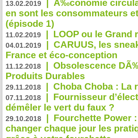
|
Ã‰conomie circulair
13.02.2019
en sont les consommateurs et
(épisode 1)
|
LOOP ou le Grand r
11.02.2019
|
CARUUS, les sneake
04.01.2019
France et éco-conception
|
Obsolescence DÃ
11.12.2018
Produits Durables
|
Choba Choba : La r
29.11.2018
|
Fournisseur d’élec
07.11.2018
démêler le vert du faux ?
|
Fourchette Power 
29.10.2018
changer chaque jour les prati