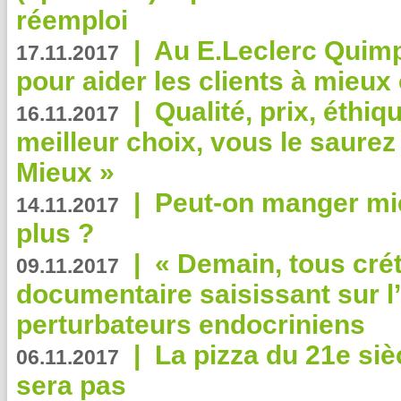
réemploi
|
Au E.Leclerc Quimp
17.11.2017
pour aider les clients à mie
|
Qualité, prix, éthiqu
16.11.2017
meilleur choix, vous le saure
Mieux »
|
Peut-on manger mi
14.11.2017
plus ?
|
« Demain, tous crét
09.11.2017
documentaire saisissant sur l
perturbateurs endocriniens
|
La pizza du 21e siè
06.11.2017
sera pas