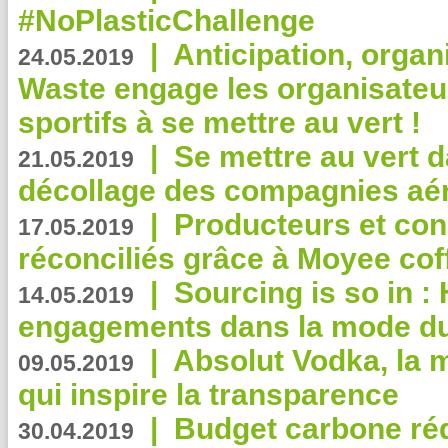
#NoPlasticChallenge
|
Anticipation, organi
24.05.2019
Waste engage les organisate
sportifs à se mettre au vert !
|
Se mettre au vert da
21.05.2019
décollage des compagnies aé
|
Producteurs et co
17.05.2019
réconciliés grâce à Moyee cof
|
Sourcing is so in 
14.05.2019
engagements dans la mode du
|
Absolut Vodka, la 
09.05.2019
qui inspire la transparence
|
Budget carbone rédu
30.04.2019