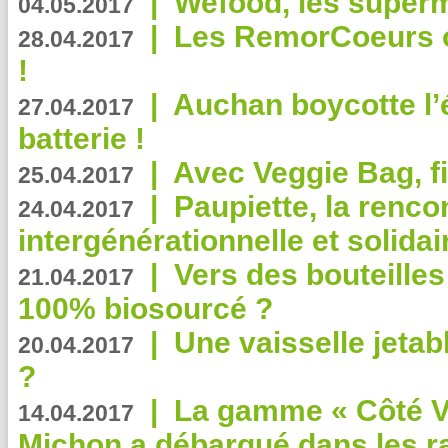
|
Wefood, les superm
04.05.2017
|
Les RemorCoeurs on
28.04.2017
!
|
Auchan boycotte l’
27.04.2017
batterie !
|
Avec Veggie Bag, fi
25.04.2017
|
Paupiette, la renco
24.04.2017
intergénérationnelle et solidair
|
Vers des bouteilles
21.04.2017
100% biosourcé ?
|
Une vaisselle jeta
20.04.2017
?
|
La gamme « Côté Vé
14.04.2017
Michon a débarqué dans les r