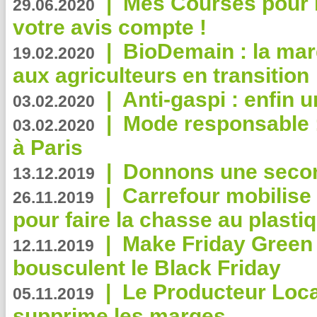
|
Mes Courses pour l
29.06.2020
votre avis compte !
|
BioDemain : la mar
19.02.2020
aux agriculteurs en transition
|
Anti-gaspi : enfin 
03.02.2020
|
Mode responsable : 
03.02.2020
à Paris
|
Donnons une second
13.12.2019
|
Carrefour mobilis
26.11.2019
pour faire la chasse au plasti
|
Make Friday Green 
12.11.2019
bousculent le Black Friday
|
Le Producteur Local
05.11.2019
supprime les marges