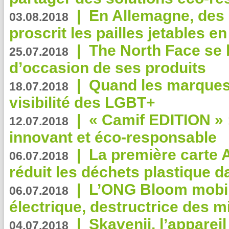
|
En Allemagne, des
03.08.2018
proscrit les pailles jetables e
|
The North Face se 
25.07.2018
d’occasion de ses produits
|
Quand les marques
18.07.2018
visibilité des LGBT+
|
« Camif EDITION » :
12.07.2018
innovant et éco-responsable
|
La première carte 
06.07.2018
réduit les déchets plastique 
|
L’ONG Bloom mobil
06.07.2018
électrique, destructrice des m
|
Skavenji, l’apparei
04.07.2018