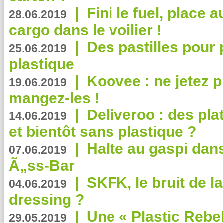
|
Fini le fuel, place a
28.06.2019
cargo dans le voilier !
|
Des pastilles pour 
25.06.2019
plastique
|
Koovee : ne jetez p
19.06.2019
mangez-les !
|
Deliveroo : des pla
14.06.2019
et bientôt sans plastique ?
|
Halte au gaspi dan
07.06.2019
Ã„ss-Bar
|
SKFK, le bruit de l
04.06.2019
dressing ?
|
Une « Plastic Rebe
29.05.2019