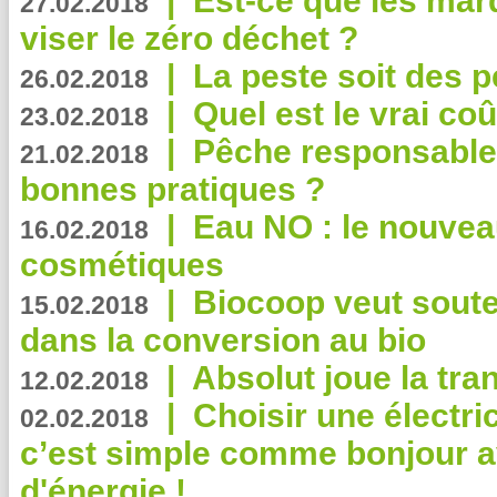
|
Est-ce que les mar
27.02.2018
viser le zéro déchet ?
|
La peste soit des p
26.02.2018
|
Quel est le vrai coû
23.02.2018
|
Pêche responsable,
21.02.2018
bonnes pratiques ?
|
Eau NO : le nouvea
16.02.2018
cosmétiques
|
Biocoop veut souten
15.02.2018
dans la conversion au bio
|
Absolut joue la tr
12.02.2018
|
Choisir une électri
02.02.2018
c’est simple comme bonjour 
d'énergie !