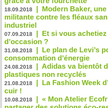
grâce à votre fourchette
|
Modern Baker, une 
18.09.2018
militante contre les fléaux san
industriel
|
Et si vous achetie
07.09.2018
d’occasion ?
|
Le plan de Levi’s p
31.08.2018
consommation d’énergie
|
Adidas va bientôt d
24.08.2018
plastiques non recyclés
|
La Fashion Week d’
21.08.2018
cuir !
|
« Mon Atelier Ecofr
10.08.2018
partager des solutions éco-r