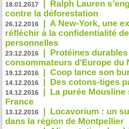
|
Ralph Lauren s’eng
18.01.2017
contre la déforestation
|
A New-York, une exp
26.12.2016
réfléchir à la confidentialité 
personnelles
|
Protéines durables 
23.12.2016
consommateurs d'Europe du 
|
Coop lance son bur
19.12.2016
|
Des cotons-tiges pa
14.12.2016
|
La purée Mousline 
14.12.2016
France
|
Locavorium : un s
13.12.2016
dans la région de Montpellier