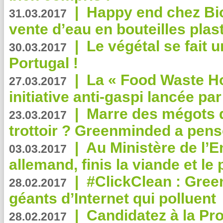
|
Happy end chez Bio
31.03.2017
vente d’eau en bouteilles plas
|
Le végétal se fait 
30.03.2017
Portugal !
|
La « Food Waste Hot
27.03.2017
initiative anti-gaspi lancée pa
|
Marre des mégots q
23.03.2017
trottoir ? Greenminded a pens
|
Au Ministère de l’
03.03.2017
allemand, finis la viande et le
|
#ClickClean : Gree
28.02.2017
géants d’Internet qui polluent
|
Candidatez à la Pr
28.02.2017