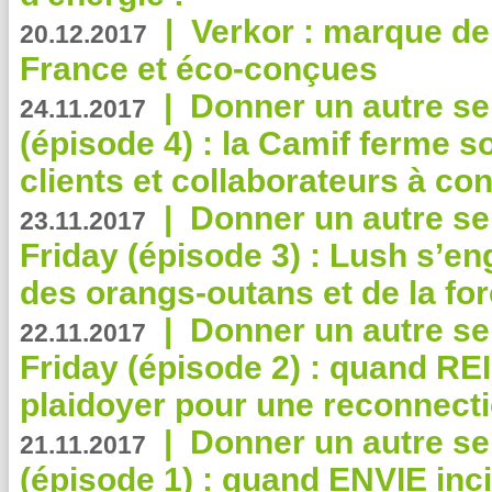
|
Verkor : marque de
20.12.2017
France et éco-conçues
|
Donner un autre se
24.11.2017
(épisode 4) : la Camif ferme so
clients et collaborateurs à 
|
Donner un autre se
23.11.2017
Friday (épisode 3) : Lush s’en
des orangs-outans et de la for
|
Donner un autre se
22.11.2017
Friday (épisode 2) : quand RE
plaidoyer pour une reconnecti
|
Donner un autre se
21.11.2017
(épisode 1) : quand ENVIE inci