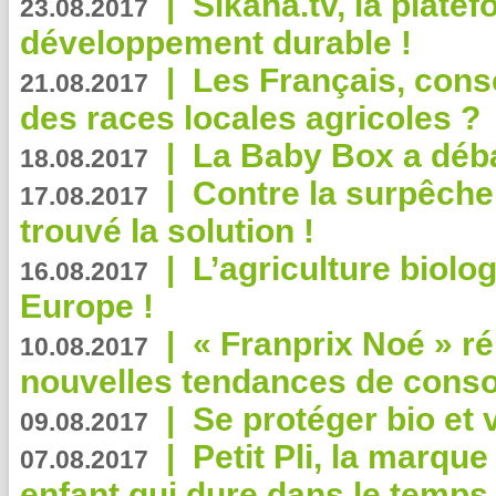
|
Sikana.tv, la plate
23.08.2017
développement durable !
|
Les Français, consc
21.08.2017
des races locales agricoles ?
|
La Baby Box a déb
18.08.2017
|
Contre la surpêche
17.08.2017
trouvé la solution !
|
L’agriculture biolo
16.08.2017
Europe !
|
« Franprix Noé » ré
10.08.2017
nouvelles tendances de cons
|
Se protéger bio et 
09.08.2017
|
Petit Pli, la marqu
07.08.2017
enfant qui dure dans le temps 