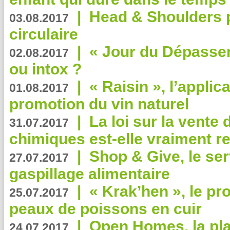
|
Head & Shoulders
03.08.2017
circulaire
|
« Jour du Dépassem
02.08.2017
ou intox ?
|
« Raisin », l’applica
01.08.2017
promotion du vin naturel
|
La loi sur la vente
31.07.2017
chimiques est-elle vraiment r
|
Shop & Give, le serv
27.07.2017
gaspillage alimentaire
|
« Krak’hen », le pr
25.07.2017
peaux de poissons en cuir
|
Open Homes, la pla
24.07.2017