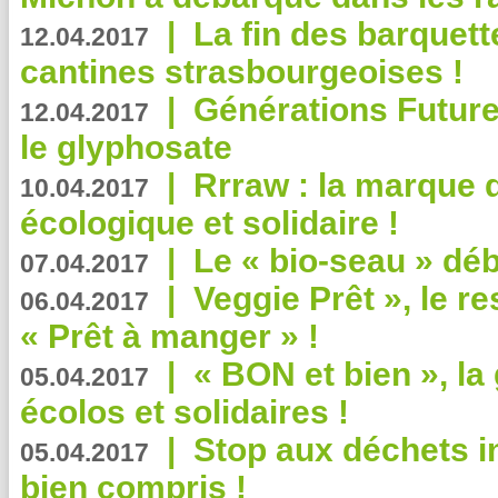
|
La fin des barquett
12.04.2017
cantines strasbourgeoises !
|
Générations Future
12.04.2017
le glyphosate
|
Rrraw : la marque 
10.04.2017
écologique et solidaire !
|
Le « bio-seau » déb
07.04.2017
|
Veggie Prêt », le r
06.04.2017
« Prêt à manger » !
|
« BON et bien », l
05.04.2017
écolos et solidaires !
|
Stop aux déchets i
05.04.2017
bien compris !