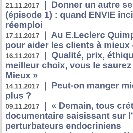
|
Donner un autre se
21.11.2017
(épisode 1) : quand ENVIE inci
réemploi
|
Au E.Leclerc Quimp
17.11.2017
pour aider les clients à mie
|
Qualité, prix, éthiqu
16.11.2017
meilleur choix, vous le saure
Mieux »
|
Peut-on manger mi
14.11.2017
plus ?
|
« Demain, tous crét
09.11.2017
documentaire saisissant sur l
perturbateurs endocriniens