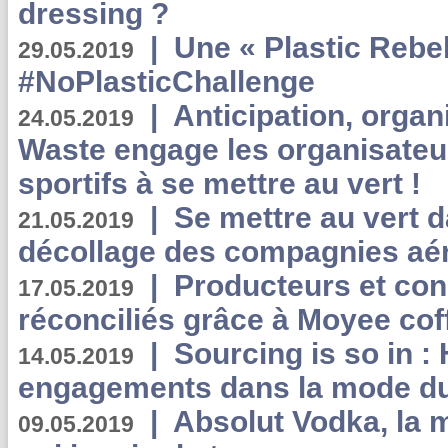
dressing ?
|
Une « Plastic Rebe
29.05.2019
#NoPlasticChallenge
|
Anticipation, organi
24.05.2019
Waste engage les organisate
sportifs à se mettre au vert !
|
Se mettre au vert da
21.05.2019
décollage des compagnies aé
|
Producteurs et co
17.05.2019
réconciliés grâce à Moyee cof
|
Sourcing is so in 
14.05.2019
engagements dans la mode du
|
Absolut Vodka, la 
09.05.2019