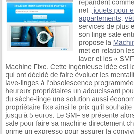
répandent comme 
net :
jouets pour e
appartements
,
vê
services de plus 
son linge sale ent
propose la
Machin
met en relation le
laver et les « SM
Machine Fixe. Cette ingénieuse idée est le
qui ont décidé de faire évoluer les mental
lave-linges à l’obsolescence programmée, 
heureux propriétaires un adoucissant pour
du sèche-linge une solution aussi écono
propriétaire fixe ainsi le prix qu’il souhai
jusqu’à 5 euros. Le SMF se présente alor
sale pour faire sa machine directement ch
prime un expresso pour assurer la conviviali