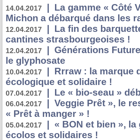
|
La gamme « Côté Vé
14.04.2017
Michon a débarqué dans les r
|
La fin des barquett
12.04.2017
cantines strasbourgeoises !
|
Générations Future
12.04.2017
le glyphosate
|
Rrraw : la marque 
10.04.2017
écologique et solidaire !
|
Le « bio-seau » déb
07.04.2017
|
Veggie Prêt », le r
06.04.2017
« Prêt à manger » !
|
« BON et bien », l
05.04.2017
écolos et solidaires !