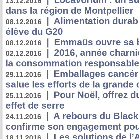
13.12.2016
dans la région de Montpellier
|
Alimentation durab
08.12.2016
élève du G20
|
Emmaüs ouvre sa bo
08.12.2016
|
2016, année charni
02.12.2016
la consommation responsable
|
Emballages cancér
29.11.2016
salue les efforts de la grande 
|
Pour Noël, offrez d
25.11.2016
effet de serre
|
A rebours du Black
24.11.2016
confirme son engagement pour
|
Les solutions de l
18.11.2016