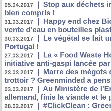
|
Stop aux déchets i
05.04.2017
bien compris !
|
Happy end chez Bio
31.03.2017
vente d’eau en bouteilles plas
|
Le végétal se fait 
30.03.2017
Portugal !
|
La « Food Waste Hot
27.03.2017
initiative anti-gaspi lancée pa
|
Marre des mégots q
23.03.2017
trottoir ? Greenminded a pens
|
Au Ministère de l’
03.03.2017
allemand, finis la viande et le
|
#ClickClean : Gree
28.02.2017