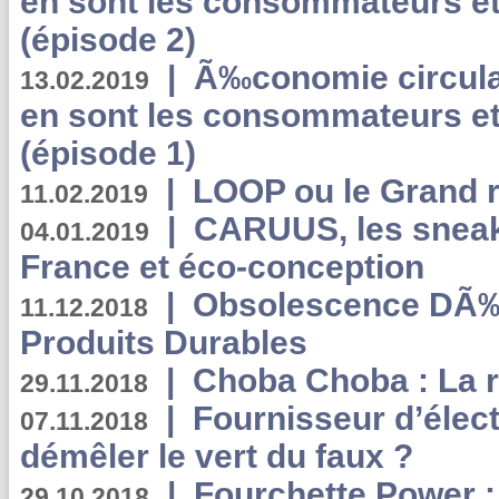
en sont les consommateurs et
(épisode 2)
|
Ã‰conomie circulair
13.02.2019
en sont les consommateurs et
(épisode 1)
|
LOOP ou le Grand r
11.02.2019
|
CARUUS, les sneake
04.01.2019
France et éco-conception
|
Obsolescence DÃ
11.12.2018
Produits Durables
|
Choba Choba : La r
29.11.2018
|
Fournisseur d’élec
07.11.2018
démêler le vert du faux ?
|
Fourchette Power 
29.10.2018