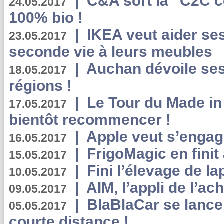
|
C&A sort la “C2C c
24.05.2017
100% bio !
|
IKEA veut aider se
23.05.2017
seconde vie à leurs meubles
|
Auchan dévoile se
18.05.2017
régions !
|
Le Tour du Made in
17.05.2017
bientôt recommencer !
|
Apple veut s’engage
16.05.2017
|
FrigoMagic en finit 
15.05.2017
|
Fini l’élevage de la
10.05.2017
|
AIM, l’appli de l’ac
09.05.2017
|
BlaBlaCar se lance
05.05.2017
courte distance !