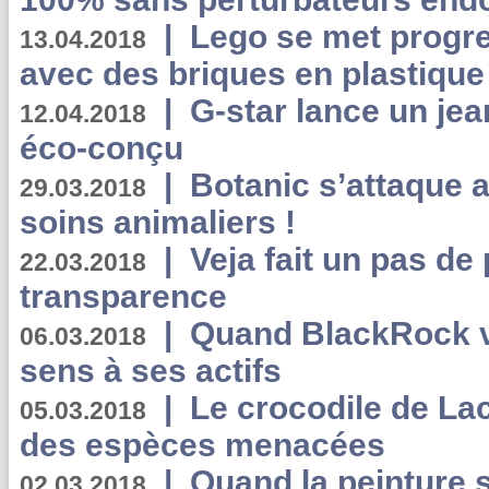
|
Lego se met progr
13.04.2018
avec des briques en plastique
|
G-star lance un jea
12.04.2018
éco-conçu
|
Botanic s’attaque 
29.03.2018
soins animaliers !
|
Veja fait un pas de 
22.03.2018
transparence
|
Quand BlackRock v
06.03.2018
sens à ses actifs
|
Le crocodile de La
05.03.2018
des espèces menacées
|
Quand la peinture s
02.03.2018