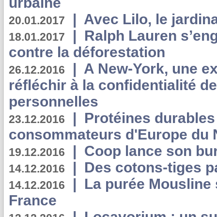
urbaine
|
Avec Lilo, le jardin
20.01.2017
|
Ralph Lauren s’eng
18.01.2017
contre la déforestation
|
A New-York, une exp
26.12.2016
réfléchir à la confidentialité 
personnelles
|
Protéines durables 
23.12.2016
consommateurs d'Europe du 
|
Coop lance son bur
19.12.2016
|
Des cotons-tiges pa
14.12.2016
|
La purée Mousline 
14.12.2016
France
|
Locavorium : un s