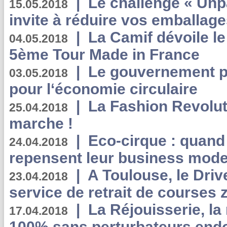
|
Le challenge « Unp
15.05.2018
invite à réduire vos emballage
|
La Camif dévoile 
04.05.2018
5ème Tour Made in France
|
Le gouvernement p
03.05.2018
pour l‘économie circulaire
|
La Fashion Revolut
25.04.2018
marche !
|
Eco-cirque : quand
24.04.2018
repensent leur business mode
|
A Toulouse, le Driv
23.04.2018
service de retrait de courses 
|
La Réjouisserie, la
17.04.2018
100% sans perturbateurs end