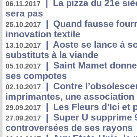
|
La pizza du 21e siè
06.11.2017
sera pas
|
Quand fausse fourr
25.10.2017
innovation textile
|
Aoste se lance à so
13.10.2017
substituts à la viande
|
Saint Mamet donne 
05.10.2017
ses compotes
|
Contre l’obsolesc
02.10.2017
imprimantes, une association 
|
Les Fleurs d’Ici et p
29.09.2017
|
Super U supprime 
27.09.2017
controversées de ses rayons