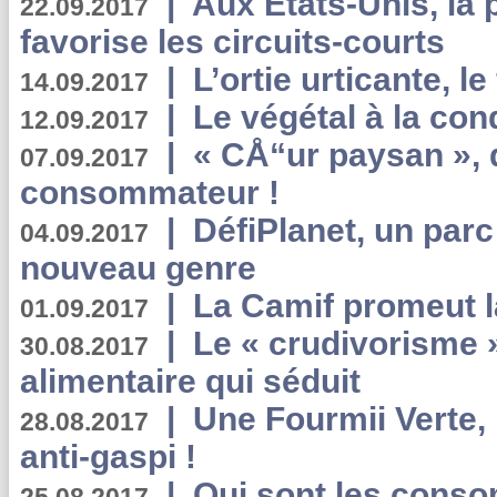
|
Aux Etats-Unis, la
22.09.2017
favorise les circuits-courts
|
L’ortie urticante, le
14.09.2017
|
Le végétal à la con
12.09.2017
|
« CÅ“ur paysan », 
07.09.2017
consommateur !
|
DéfiPlanet, un parc
04.09.2017
nouveau genre
|
La Camif promeut l
01.09.2017
|
Le « crudivorisme 
30.08.2017
alimentaire qui séduit
|
Une Fourmii Verte, 
28.08.2017
anti-gaspi !
|
Qui sont les cons