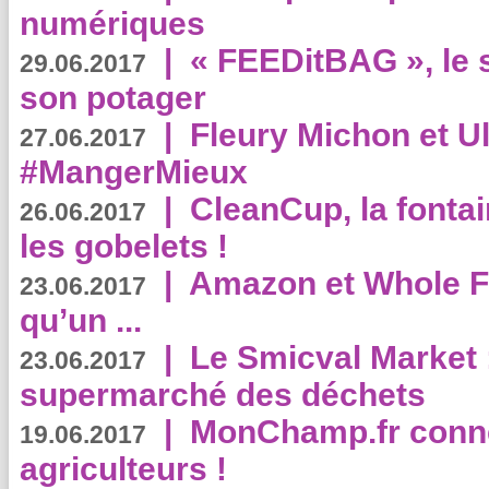
numériques
|
« FEEDitBAG », le s
29.06.2017
son potager
|
Fleury Michon et Ul
27.06.2017
#MangerMieux
|
CleanCup, la fontai
26.06.2017
les gobelets !
|
Amazon et Whole F
23.06.2017
qu’un ...
|
Le Smicval Market :
23.06.2017
supermarché des déchets
|
MonChamp.fr conne
19.06.2017
agriculteurs !