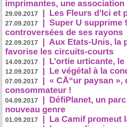
imprimantes, une association 
|
Les Fleurs d’Ici et p
29.09.2017
|
Super U supprime 
27.09.2017
controversées de ses rayons
|
Aux Etats-Unis, la
22.09.2017
favorise les circuits-courts
|
L’ortie urticante, le
14.09.2017
|
Le végétal à la con
12.09.2017
|
« CÅ“ur paysan », 
07.09.2017
consommateur !
|
DéfiPlanet, un parc
04.09.2017
nouveau genre
|
La Camif promeut l
01.09.2017