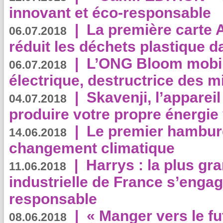
innovant et éco-responsable
|
La première carte 
06.07.2018
réduit les déchets plastique 
|
L’ONG Bloom mobil
06.07.2018
électrique, destructrice des m
|
Skavenji, l’apparei
04.07.2018
produire votre propre énergie
|
Le premier hambur
14.06.2018
changement climatique
|
Harrys : la plus gr
11.06.2018
industrielle de France s’engag
responsable
|
« Manger vers le fu
08.06.2018