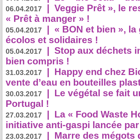
|
Veggie Prêt », le r
06.04.2017
« Prêt à manger » !
|
« BON et bien », l
05.04.2017
écolos et solidaires !
|
Stop aux déchets i
05.04.2017
bien compris !
|
Happy end chez Bio
31.03.2017
vente d’eau en bouteilles plas
|
Le végétal se fait 
30.03.2017
Portugal !
|
La « Food Waste Hot
27.03.2017
initiative anti-gaspi lancée pa
|
Marre des mégots q
23.03.2017