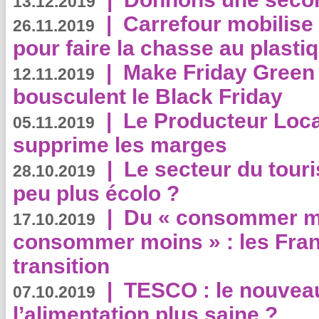
13.12.2019
|
Carrefour mobilis
26.11.2019
pour faire la chasse au plasti
|
Make Friday Green 
12.11.2019
bousculent le Black Friday
|
Le Producteur Local
05.11.2019
supprime les marges
|
Le secteur du touri
28.10.2019
peu plus écolo ?
|
Du « consommer mi
17.10.2019
consommer moins » : les Fran
transition
|
TESCO : le nouvea
07.10.2019
l’alimentation plus saine ?