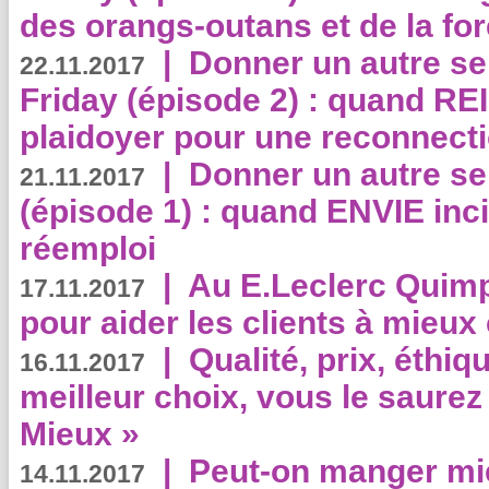
des orangs-outans et de la for
|
Donner un autre se
22.11.2017
Friday (épisode 2) : quand RE
plaidoyer pour une reconnecti
|
Donner un autre se
21.11.2017
(épisode 1) : quand ENVIE inci
réemploi
|
Au E.Leclerc Quimp
17.11.2017
pour aider les clients à mie
|
Qualité, prix, éthiqu
16.11.2017
meilleur choix, vous le saure
Mieux »
|
Peut-on manger mi
14.11.2017