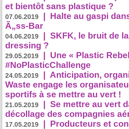
et bientôt sans plastique ?
|
Halte au gaspi dan
07.06.2019
Ã„ss-Bar
|
SKFK, le bruit de l
04.06.2019
dressing ?
|
Une « Plastic Rebe
29.05.2019
#NoPlasticChallenge
|
Anticipation, organi
24.05.2019
Waste engage les organisate
sportifs à se mettre au vert !
|
Se mettre au vert da
21.05.2019
décollage des compagnies aé
|
Producteurs et co
17.05.2019