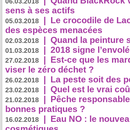
|
Quand BlackRock v
06.03.2018
sens à ses actifs
|
Le crocodile de La
05.03.2018
des espèces menacées
|
Quand la peinture s
02.03.2018
|
2018 signe l’envol
01.03.2018
|
Est-ce que les mar
27.02.2018
viser le zéro déchet ?
|
La peste soit des p
26.02.2018
|
Quel est le vrai coû
23.02.2018
|
Pêche responsable,
21.02.2018
bonnes pratiques ?
|
Eau NO : le nouvea
16.02.2018
cosmétiques