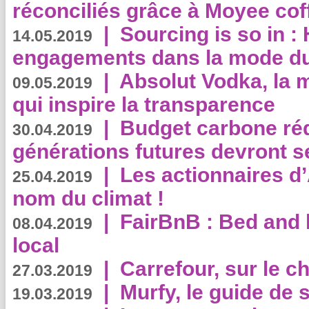
réconciliés grâce à Moyee cof
|
Sourcing is so in 
14.05.2019
engagements dans la mode du
|
Absolut Vodka, la 
09.05.2019
qui inspire la transparence
|
Budget carbone rédu
30.04.2019
générations futures devront se
|
Les actionnaires 
25.04.2019
nom du climat !
|
FairBnB : Bed and 
08.04.2019
local
|
Carrefour, sur le c
27.03.2019
|
Murfy, le guide de 
19.03.2019