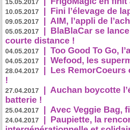
|
FrigoMagic en finit 
15.05.2017
|
Fini l’élevage de la
10.05.2017
|
AIM, l’appli de l’ac
09.05.2017
|
BlaBlaCar se lance
05.05.2017
courte distance !
|
Too Good To Go, l’a
04.05.2017
|
Wefood, les superm
04.05.2017
|
Les RemorCoeurs on
28.04.2017
!
|
Auchan boycotte l’
27.04.2017
batterie !
|
Avec Veggie Bag, fi
25.04.2017
|
Paupiette, la renco
24.04.2017
intergénérationnelle et solidair