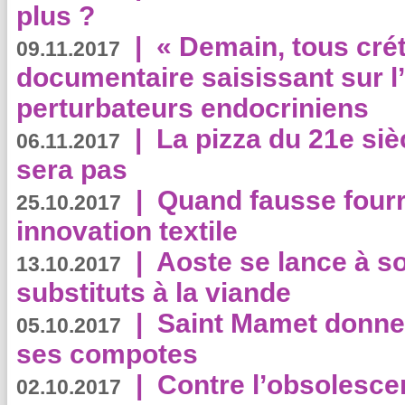
plus ?
|
« Demain, tous crét
09.11.2017
documentaire saisissant sur l
perturbateurs endocriniens
|
La pizza du 21e siè
06.11.2017
sera pas
|
Quand fausse fourr
25.10.2017
innovation textile
|
Aoste se lance à so
13.10.2017
substituts à la viande
|
Saint Mamet donne 
05.10.2017
ses compotes
|
Contre l’obsolesc
02.10.2017