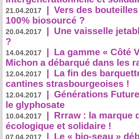
|
Vers des bouteilles
21.04.2017
100% biosourcé ?
|
Une vaisselle jeta
20.04.2017
?
|
La gamme « Côté Vé
14.04.2017
Michon a débarqué dans les r
|
La fin des barquett
12.04.2017
cantines strasbourgeoises !
|
Générations Future
12.04.2017
le glyphosate
|
Rrraw : la marque 
10.04.2017
écologique et solidaire !
|
Le « bio-seau » déb
07.04.2017