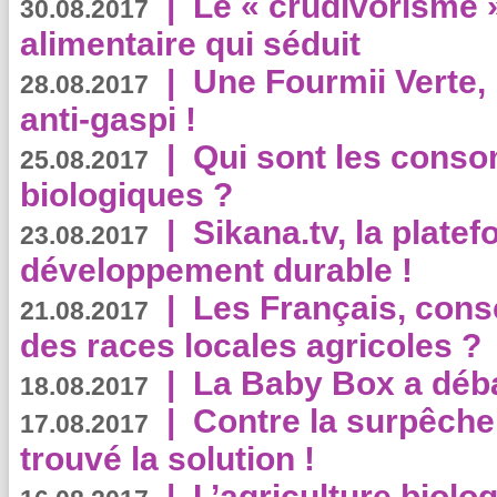
|
Le « crudivorisme 
30.08.2017
alimentaire qui séduit
|
Une Fourmii Verte, 
28.08.2017
anti-gaspi !
|
Qui sont les cons
25.08.2017
biologiques ?
|
Sikana.tv, la plate
23.08.2017
développement durable !
|
Les Français, consc
21.08.2017
des races locales agricoles ?
|
La Baby Box a déb
18.08.2017
|
Contre la surpêche
17.08.2017
trouvé la solution !
|
L’agriculture biolo