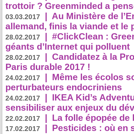
trottoir ? Greenminded a pens
|
Au Ministère de l’
03.03.2017
allemand, finis la viande et le
|
#ClickClean : Gree
28.02.2017
géants d’Internet qui polluent
|
Candidatez à la Pr
28.02.2017
Paris durable 2017 !
|
Même les écolos s
24.02.2017
perturbateurs endocriniens
|
IKEA Kid’s Adventu
24.02.2017
sensibiliser aux enjeux du d
|
La folle épopée de 
22.02.2017
|
Pesticides : où en 
17.02.2017