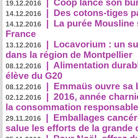
|
Coop lance son bur
19.12.2016
|
Des cotons-tiges pa
14.12.2016
|
La purée Mousline 
14.12.2016
France
|
Locavorium : un s
13.12.2016
dans la région de Montpellier
|
Alimentation durab
08.12.2016
élève du G20
|
Emmaüs ouvre sa bo
08.12.2016
|
2016, année charni
02.12.2016
la consommation responsable
|
Emballages cancér
29.11.2016
salue les efforts de la grande 