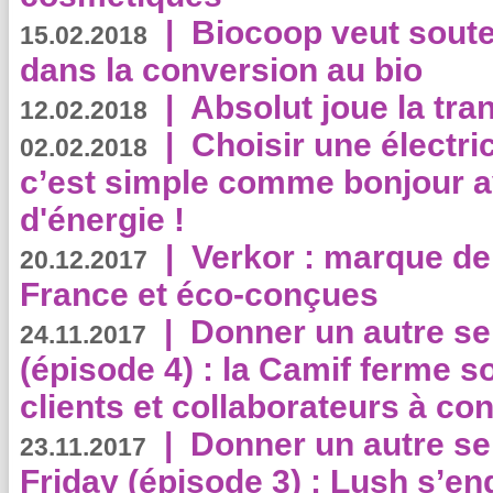
|
Biocoop veut souten
15.02.2018
dans la conversion au bio
|
Absolut joue la tr
12.02.2018
|
Choisir une électri
02.02.2018
c’est simple comme bonjour 
d'énergie !
|
Verkor : marque de
20.12.2017
France et éco-conçues
|
Donner un autre se
24.11.2017
(épisode 4) : la Camif ferme so
clients et collaborateurs à 
|
Donner un autre se
23.11.2017
Friday (épisode 3) : Lush s’en