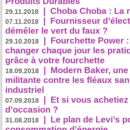
Produits Durables
|
Choba Choba : La r
29.11.2018
|
Fournisseur d’élec
07.11.2018
démêler le vert du faux ?
|
Fourchette Power 
29.10.2018
changer chaque jour les prati
grâce à votre fourchette
|
Modern Baker, une 
18.09.2018
militante contre les fléaux san
industriel
|
Et si vous achetie
07.09.2018
d’occasion ?
|
Le plan de Levi’s p
31.08.2018
consommation d’énergie