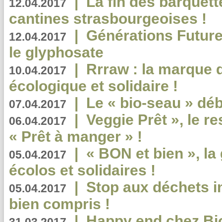
|
La fin des barquett
12.04.2017
cantines strasbourgeoises !
|
Générations Future
12.04.2017
le glyphosate
|
Rrraw : la marque 
10.04.2017
écologique et solidaire !
|
Le « bio-seau » déb
07.04.2017
|
Veggie Prêt », le r
06.04.2017
« Prêt à manger » !
|
« BON et bien », l
05.04.2017
écolos et solidaires !
|
Stop aux déchets i
05.04.2017
bien compris !
|
Happy end chez Bio