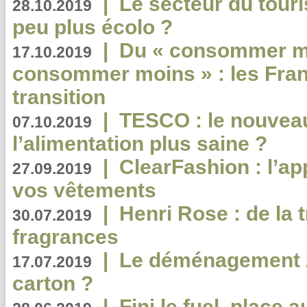
|
Le secteur du touri
28.10.2019
peu plus écolo ?
|
Du « consommer mi
17.10.2019
consommer moins » : les Fran
transition
|
TESCO : le nouvea
07.10.2019
l’alimentation plus saine ?
|
ClearFashion : l’ap
27.09.2019
vos vêtements
|
Henri Rose : de la
30.07.2019
fragrances
|
Le déménagement 2.
17.07.2019
carton ?
|
Fini le fuel, place a