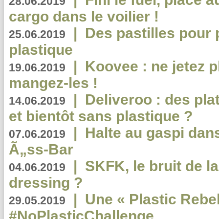
28.06.2019
cargo dans le voilier !
|
Des pastilles pour 
25.06.2019
plastique
|
Koovee : ne jetez p
19.06.2019
mangez-les !
|
Deliveroo : des pla
14.06.2019
et bientôt sans plastique ?
|
Halte au gaspi dan
07.06.2019
Ã„ss-Bar
|
SKFK, le bruit de l
04.06.2019
dressing ?
|
Une « Plastic Rebe
29.05.2019
#NoPlasticChallenge