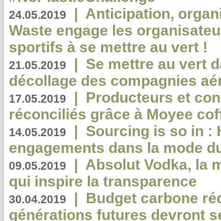
|
Anticipation, organi
24.05.2019
Waste engage les organisate
sportifs à se mettre au vert !
|
Se mettre au vert da
21.05.2019
décollage des compagnies aé
|
Producteurs et co
17.05.2019
réconciliés grâce à Moyee cof
|
Sourcing is so in 
14.05.2019
engagements dans la mode du
|
Absolut Vodka, la 
09.05.2019
qui inspire la transparence
|
Budget carbone rédu
30.04.2019
générations futures devront se