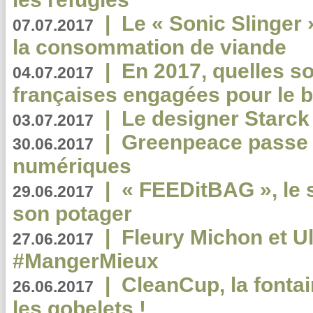
|
Le « Sonic Slinger »
07.07.2017
la consommation de viande
|
En 2017, quelles so
04.07.2017
françaises engagées pour le b
|
Le designer Starck 
03.07.2017
|
Greenpeace passe a
30.06.2017
numériques
|
« FEEDitBAG », le s
29.06.2017
son potager
|
Fleury Michon et Ul
27.06.2017
#MangerMieux
|
CleanCup, la fontai
26.06.2017
les gobelets !