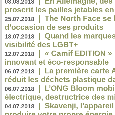
|
En Allemagne, des
03.08.2018
proscrit les pailles jetables e
|
The North Face se 
25.07.2018
d’occasion de ses produits
|
Quand les marques
18.07.2018
visibilité des LGBT+
|
« Camif EDITION » :
12.07.2018
innovant et éco-responsable
|
La première carte 
06.07.2018
réduit les déchets plastique 
|
L’ONG Bloom mobil
06.07.2018
électrique, destructrice des m
|
Skavenji, l’apparei
04.07.2018
produire votre propre énergie