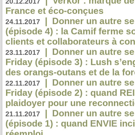
|
Verkor : marque de
20.12.2017
France et éco-conçues
|
Donner un autre se
24.11.2017
(épisode 4) : la Camif ferme so
clients et collaborateurs à 
|
Donner un autre se
23.11.2017
Friday (épisode 3) : Lush s’en
des orangs-outans et de la for
|
Donner un autre se
22.11.2017
Friday (épisode 2) : quand RE
plaidoyer pour une reconnecti
|
Donner un autre se
21.11.2017
(épisode 1) : quand ENVIE inci
réemploi