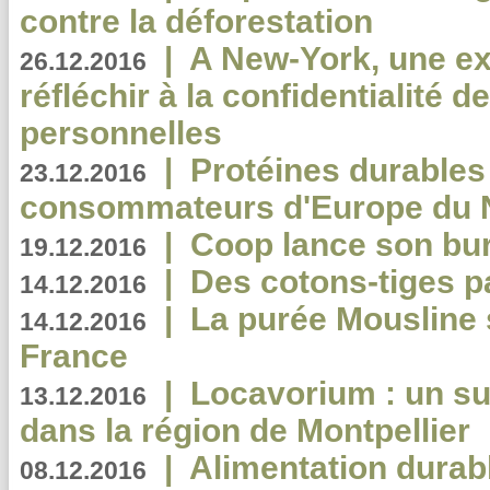
contre la déforestation
|
A New-York, une exp
26.12.2016
réfléchir à la confidentialité 
personnelles
|
Protéines durables 
23.12.2016
consommateurs d'Europe du 
|
Coop lance son bur
19.12.2016
|
Des cotons-tiges pa
14.12.2016
|
La purée Mousline 
14.12.2016
France
|
Locavorium : un s
13.12.2016
dans la région de Montpellier
|
Alimentation durab
08.12.2016