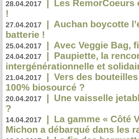
|
Les RemorCoeurs on
28.04.2017
!
|
Auchan boycotte l’
27.04.2017
batterie !
|
Avec Veggie Bag, fi
25.04.2017
|
Paupiette, la renco
24.04.2017
intergénérationnelle et solidair
|
Vers des bouteilles
21.04.2017
100% biosourcé ?
|
Une vaisselle jeta
20.04.2017
?
|
La gamme « Côté Vé
14.04.2017
Michon a débarqué dans les r