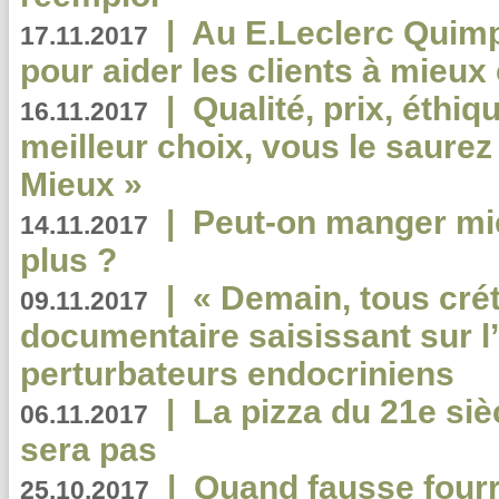
|
Au E.Leclerc Quimp
17.11.2017
pour aider les clients à mie
|
Qualité, prix, éthiqu
16.11.2017
meilleur choix, vous le saure
Mieux »
|
Peut-on manger mi
14.11.2017
plus ?
|
« Demain, tous crét
09.11.2017
documentaire saisissant sur l
perturbateurs endocriniens
|
La pizza du 21e siè
06.11.2017
sera pas
|
Quand fausse fourr
25.10.2017