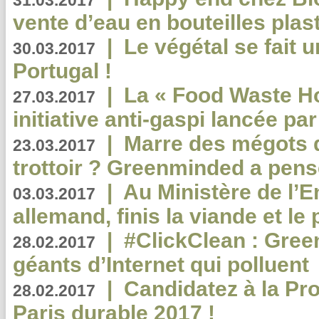
31.03.2017
vente d’eau en bouteilles plas
|
Le végétal se fait 
30.03.2017
Portugal !
|
La « Food Waste Hot
27.03.2017
initiative anti-gaspi lancée pa
|
Marre des mégots q
23.03.2017
trottoir ? Greenminded a pens
|
Au Ministère de l’
03.03.2017
allemand, finis la viande et le
|
#ClickClean : Gree
28.02.2017
géants d’Internet qui polluent
|
Candidatez à la Pr
28.02.2017
Paris durable 2017 !