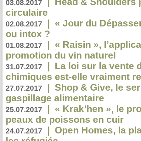
|
Head & Shoulders
03.08.2017
circulaire
|
« Jour du Dépassem
02.08.2017
ou intox ?
|
« Raisin », l’applica
01.08.2017
promotion du vin naturel
|
La loi sur la vente
31.07.2017
chimiques est-elle vraiment r
|
Shop & Give, le serv
27.07.2017
gaspillage alimentaire
|
« Krak’hen », le pr
25.07.2017
peaux de poissons en cuir
|
Open Homes, la pla
24.07.2017
les réfugiés