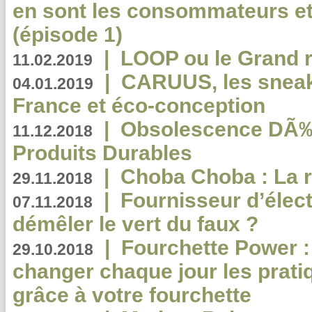
en sont les consommateurs et
(épisode 1)
|
LOOP ou le Grand r
11.02.2019
|
CARUUS, les sneake
04.01.2019
France et éco-conception
|
Obsolescence DÃ
11.12.2018
Produits Durables
|
Choba Choba : La r
29.11.2018
|
Fournisseur d’élec
07.11.2018
démêler le vert du faux ?
|
Fourchette Power 
29.10.2018
changer chaque jour les prati
grâce à votre fourchette