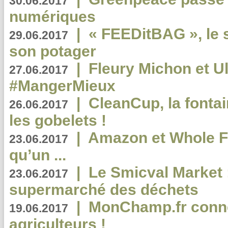
30.06.2017
numériques
|
« FEEDitBAG », le s
29.06.2017
son potager
|
Fleury Michon et Ul
27.06.2017
#MangerMieux
|
CleanCup, la fontai
26.06.2017
les gobelets !
|
Amazon et Whole F
23.06.2017
qu’un ...
|
Le Smicval Market :
23.06.2017
supermarché des déchets
|
MonChamp.fr conne
19.06.2017
agriculteurs !