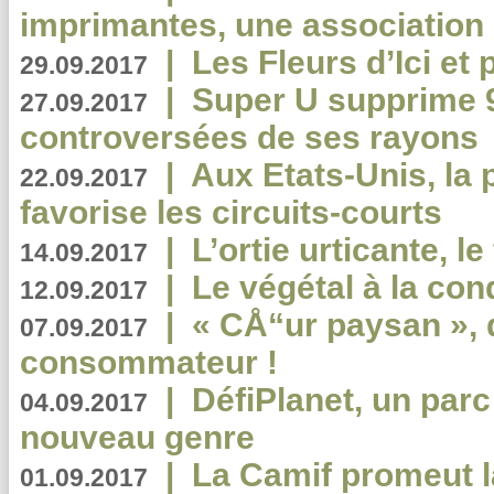
imprimantes, une association 
|
Les Fleurs d’Ici et p
29.09.2017
|
Super U supprime 
27.09.2017
controversées de ses rayons
|
Aux Etats-Unis, la
22.09.2017
favorise les circuits-courts
|
L’ortie urticante, le
14.09.2017
|
Le végétal à la con
12.09.2017
|
« CÅ“ur paysan », 
07.09.2017
consommateur !
|
DéfiPlanet, un parc
04.09.2017
nouveau genre
|
La Camif promeut l
01.09.2017