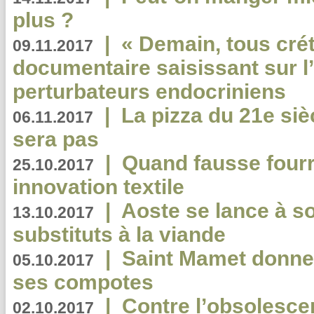
plus ?
|
« Demain, tous crét
09.11.2017
documentaire saisissant sur l
perturbateurs endocriniens
|
La pizza du 21e siè
06.11.2017
sera pas
|
Quand fausse fourr
25.10.2017
innovation textile
|
Aoste se lance à so
13.10.2017
substituts à la viande
|
Saint Mamet donne 
05.10.2017
ses compotes
|
Contre l’obsolesc
02.10.2017