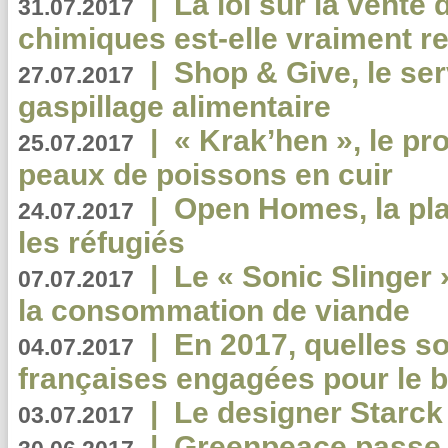
|
La loi sur la vente
31.07.2017
chimiques est-elle vraiment r
|
Shop & Give, le serv
27.07.2017
gaspillage alimentaire
|
« Krak’hen », le pr
25.07.2017
peaux de poissons en cuir
|
Open Homes, la pla
24.07.2017
les réfugiés
|
Le « Sonic Slinger »
07.07.2017
la consommation de viande
|
En 2017, quelles so
04.07.2017
françaises engagées pour le b
|
Le designer Starck 
03.07.2017
|
Greenpeace passe a