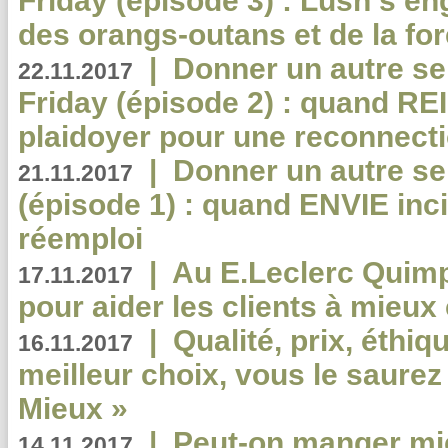
Friday (épisode 3) : Lush s’en
des orangs-outans et de la for
|
Donner un autre se
22.11.2017
Friday (épisode 2) : quand RE
plaidoyer pour une reconnecti
|
Donner un autre se
21.11.2017
(épisode 1) : quand ENVIE inci
réemploi
|
Au E.Leclerc Quimp
17.11.2017
pour aider les clients à mie
|
Qualité, prix, éthiqu
16.11.2017
meilleur choix, vous le saure
Mieux »
|
Peut-on manger mi
14.11.2017