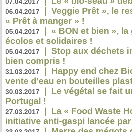
|
Le « bio-seau » déb
07.04.2017
|
Veggie Prêt », le r
06.04.2017
« Prêt à manger » !
|
« BON et bien », l
05.04.2017
écolos et solidaires !
|
Stop aux déchets i
05.04.2017
bien compris !
|
Happy end chez Bio
31.03.2017
vente d’eau en bouteilles plas
|
Le végétal se fait 
30.03.2017
Portugal !
|
La « Food Waste Hot
27.03.2017
initiative anti-gaspi lancée pa
|
Marre des mégots q
23.03.2017