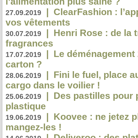
l’alimentation plus saine ?
|
ClearFashion : l’ap
27.09.2019
vos vêtements
|
Henri Rose : de la
30.07.2019
fragrances
|
Le déménagement 2.
17.07.2019
carton ?
|
Fini le fuel, place a
28.06.2019
cargo dans le voilier !
|
Des pastilles pour 
25.06.2019
plastique
|
Koovee : ne jetez p
19.06.2019
mangez-les !
|
Deliveroo : des pla