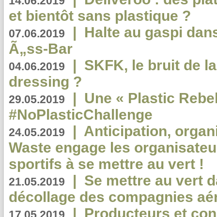
14.06.2019
et bientôt sans plastique ?
|
Halte au gaspi dan
07.06.2019
Ã„ss-Bar
|
SKFK, le bruit de l
04.06.2019
dressing ?
|
Une « Plastic Rebe
29.05.2019
#NoPlasticChallenge
|
Anticipation, organi
24.05.2019
Waste engage les organisate
sportifs à se mettre au vert !
|
Se mettre au vert da
21.05.2019
décollage des compagnies aé
|
Producteurs et co
17.05.2019