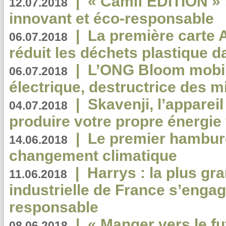
|
« Camif EDITION » :
12.07.2018
innovant et éco-responsable
|
La première carte 
06.07.2018
réduit les déchets plastique 
|
L’ONG Bloom mobil
06.07.2018
électrique, destructrice des m
|
Skavenji, l’apparei
04.07.2018
produire votre propre énergie
|
Le premier hambur
14.06.2018
changement climatique
|
Harrys : la plus gr
11.06.2018
industrielle de France s’engag
responsable
|
« Manger vers le fu
08.06.2018