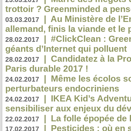
trottoir ? Greenminded a pens
|
Au Ministère de l’
03.03.2017
allemand, finis la viande et le
|
#ClickClean : Gree
28.02.2017
géants d’Internet qui polluent
|
Candidatez à la Pr
28.02.2017
Paris durable 2017 !
|
Même les écolos s
24.02.2017
perturbateurs endocriniens
|
IKEA Kid’s Adventu
24.02.2017
sensibiliser aux enjeux du d
|
La folle épopée de 
22.02.2017
|
Pesticides : où en 
17.02.2017