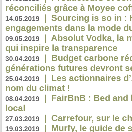
réconciliés grâce à Moyee cof
|
Sourcing is so in 
14.05.2019
engagements dans la mode du
|
Absolut Vodka, la 
09.05.2019
qui inspire la transparence
|
Budget carbone rédu
30.04.2019
générations futures devront se
|
Les actionnaires 
25.04.2019
nom du climat !
|
FairBnB : Bed and 
08.04.2019
local
|
Carrefour, sur le c
27.03.2019
|
Murfy, le guide de 
19.03.2019