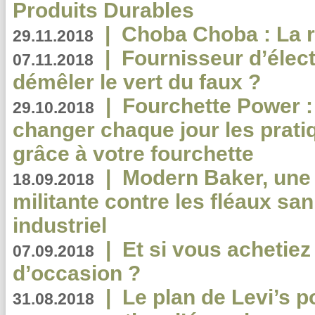
Produits Durables
|
Choba Choba : La r
29.11.2018
|
Fournisseur d’élec
07.11.2018
démêler le vert du faux ?
|
Fourchette Power 
29.10.2018
changer chaque jour les prati
grâce à votre fourchette
|
Modern Baker, une 
18.09.2018
militante contre les fléaux san
industriel
|
Et si vous achetie
07.09.2018
d’occasion ?
|
Le plan de Levi’s p
31.08.2018