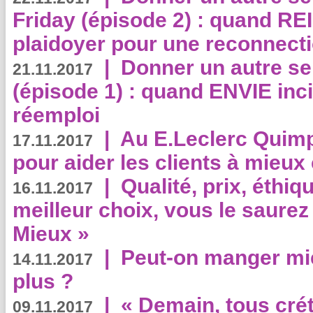
Friday (épisode 2) : quand RE
plaidoyer pour une reconnecti
|
Donner un autre se
21.11.2017
(épisode 1) : quand ENVIE inci
réemploi
|
Au E.Leclerc Quimp
17.11.2017
pour aider les clients à mie
|
Qualité, prix, éthiqu
16.11.2017
meilleur choix, vous le saure
Mieux »
|
Peut-on manger mi
14.11.2017
plus ?
|
« Demain, tous crét
09.11.2017