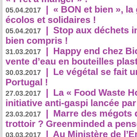
|
« BON et bien », l
05.04.2017
écolos et solidaires !
|
Stop aux déchets i
05.04.2017
bien compris !
|
Happy end chez Bio
31.03.2017
vente d’eau en bouteilles plas
|
Le végétal se fait 
30.03.2017
Portugal !
|
La « Food Waste Hot
27.03.2017
initiative anti-gaspi lancée pa
|
Marre des mégots q
23.03.2017
trottoir ? Greenminded a pens
|
Au Ministère de l’
03.03.2017