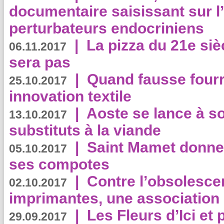
documentaire saisissant sur l
perturbateurs endocriniens
|
La pizza du 21e siè
06.11.2017
sera pas
|
Quand fausse fourr
25.10.2017
innovation textile
|
Aoste se lance à so
13.10.2017
substituts à la viande
|
Saint Mamet donne 
05.10.2017
ses compotes
|
Contre l’obsolesc
02.10.2017
imprimantes, une association 
|
Les Fleurs d’Ici et p
29.09.2017