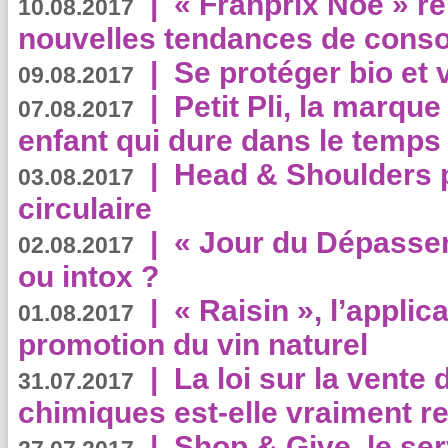
|
« Franprix Noé » ré
10.08.2017
nouvelles tendances de cons
|
Se protéger bio et 
09.08.2017
|
Petit Pli, la marqu
07.08.2017
enfant qui dure dans le temps 
|
Head & Shoulders
03.08.2017
circulaire
|
« Jour du Dépassem
02.08.2017
ou intox ?
|
« Raisin », l’applica
01.08.2017
promotion du vin naturel
|
La loi sur la vente
31.07.2017
chimiques est-elle vraiment r
|
Shop & Give, le serv