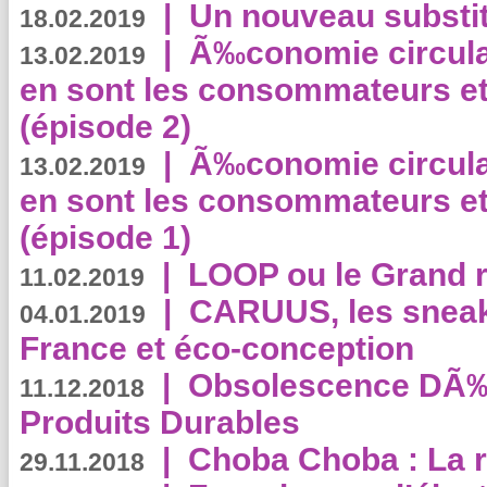
|
Un nouveau substit
18.02.2019
|
Ã‰conomie circulair
13.02.2019
en sont les consommateurs et
(épisode 2)
|
Ã‰conomie circulair
13.02.2019
en sont les consommateurs et
(épisode 1)
|
LOOP ou le Grand r
11.02.2019
|
CARUUS, les sneake
04.01.2019
France et éco-conception
|
Obsolescence DÃ
11.12.2018
Produits Durables
|
Choba Choba : La r
29.11.2018