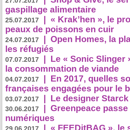
27.07.2017
gaspillage alimentaire
|
« Krak’hen », le pr
25.07.2017
peaux de poissons en cuir
|
Open Homes, la pla
24.07.2017
les réfugiés
|
Le « Sonic Slinger »
07.07.2017
la consommation de viande
|
En 2017, quelles so
04.07.2017
françaises engagées pour le b
|
Le designer Starck 
03.07.2017
|
Greenpeace passe a
30.06.2017
numériques
|
« FEEDitBAG », le s
29.06.2017