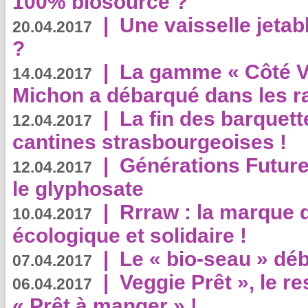
100% biosourcé ?
|
Une vaisselle jeta
20.04.2017
?
|
La gamme « Côté Vé
14.04.2017
Michon a débarqué dans les r
|
La fin des barquett
12.04.2017
cantines strasbourgeoises !
|
Générations Future
12.04.2017
le glyphosate
|
Rrraw : la marque 
10.04.2017
écologique et solidaire !
|
Le « bio-seau » déb
07.04.2017
|
Veggie Prêt », le r
06.04.2017
« Prêt à manger » !