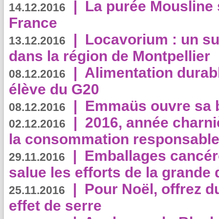
|
La purée Mousline 
14.12.2016
France
|
Locavorium : un s
13.12.2016
dans la région de Montpellier
|
Alimentation durab
08.12.2016
élève du G20
|
Emmaüs ouvre sa bo
08.12.2016
|
2016, année charni
02.12.2016
la consommation responsable
|
Emballages cancér
29.11.2016
salue les efforts de la grande 
|
Pour Noël, offrez d
25.11.2016
effet de serre