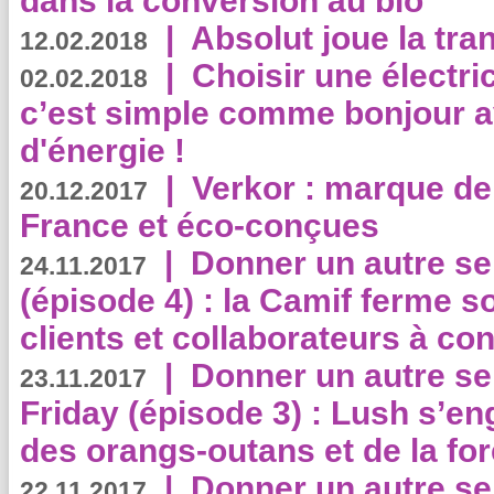
dans la conversion au bio
|
Absolut joue la tr
12.02.2018
|
Choisir une électri
02.02.2018
c’est simple comme bonjour 
d'énergie !
|
Verkor : marque de
20.12.2017
France et éco-conçues
|
Donner un autre se
24.11.2017
(épisode 4) : la Camif ferme so
clients et collaborateurs à 
|
Donner un autre se
23.11.2017
Friday (épisode 3) : Lush s’en
des orangs-outans et de la for
|
Donner un autre se
22.11.2017