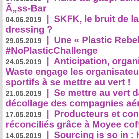
Ã„ss-Bar
|
SKFK, le bruit de l
04.06.2019
dressing ?
|
Une « Plastic Rebe
29.05.2019
#NoPlasticChallenge
|
Anticipation, organi
24.05.2019
Waste engage les organisate
sportifs à se mettre au vert !
|
Se mettre au vert da
21.05.2019
décollage des compagnies aé
|
Producteurs et co
17.05.2019
réconciliés grâce à Moyee cof
|
Sourcing is so in 
14.05.2019