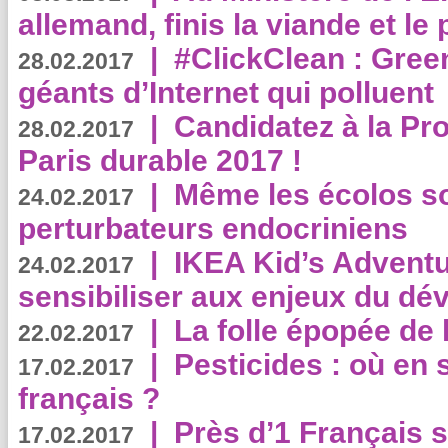
allemand, finis la viande et le
|
#ClickClean : Gree
28.02.2017
géants d’Internet qui polluent
|
Candidatez à la Pr
28.02.2017
Paris durable 2017 !
|
Même les écolos s
24.02.2017
perturbateurs endocriniens
|
IKEA Kid’s Adventu
24.02.2017
sensibiliser aux enjeux du d
|
La folle épopée de 
22.02.2017
|
Pesticides : où en 
17.02.2017
français ?
|
Près d’1 Français su
17.02.2017