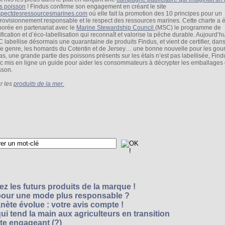
s poisson
! Findus confirme son engagement en créant le site
pectdesressourcesmarines.com
où elle fait la promotion des 10 principes pour un
rovisionnement responsable et le respect des ressources marines. Cette charte a é
borée en partenariat avec le
Marine Stewardship Council
(MSC) le programme de
ification et d’éco-labellisation qui reconnaît et valorise la pêche durable. Aujourd’hu
 labellise désormais une quarantaine de produits Findus, et vient de certifier, dans
re genre, les homards du Cotentin et de Jersey… une bonne nouvelle pour les gour
as, une grande partie des poissons présents sur les étals n’est pas labellisée, Find
c mis en ligne un guide pour aider les consommateurs à décrypter les emballages
sson.
ur les
produits de la mer.
z les futurs produits de la marque !
 pour une mode plus responsable ?
nète évolue : votre avis compte !
i tend la main aux agriculteurs en transition
cte engageant (?)