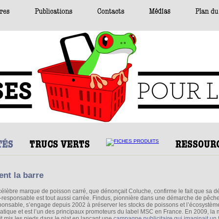
ent la barre
célèbre marque de poisson carré, que dénonçait Coluche, confirme le fait que sa 
-responsable est tout aussi carrée. Findus, pionnière dans une démarche de pêch
ponsable, s’engage depuis 2002 à préserver les stocks de poissons et l’écosystèm
atique et est l’un des principaux promoteurs du label MSC en France. En 2009, la
it mis les pieds dans le plat en lançant une
campagne publicitaire qui imaginait un 