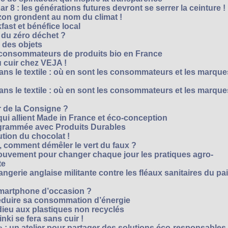
r 8 : les générations futures devront se serrer la ceinture !
on grondent au nom du climat !
ast et bénéfice local
 du zéro déchet ?
e des objets
consommateurs de produits bio en France
 cuir chez VEJA !
ns le textile : où en sont les consommateurs et les marque
ns le textile : où en sont les consommateurs et les marque
 de la Consigne ?
i allient Made in France et éco-conception
rammée avec Produits Durables
tion du chocolat !
é, comment démêler le vert du faux ?
ouvement pour changer chaque jour les pratiques agro-
te
gerie anglaise militante contre les fléaux sanitaires du pa
smartphone d’occasion ?
réduire sa consommation d’énergie
dieu aux plastiques non recyclés
ki se fera sans cuir !
» : un atelier pour partager des solutions éco-responsables