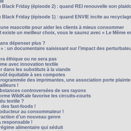
le
 Black Friday (épisode 2) : quand REI renouvelle son plaid
Black Friday (épisode 1) : quand ENVIE incite au recyclage
 une mascotte pour aider les clients à mieux consommer
s’il existe un meilleur choix, vous le saurez avec « Le Même e
ans dépenser plus ?
 » : un documentaire saisissant sur l’impact des perturbate
era éthique ou ne sera pas
me avec innovation textile
r dans les substituts à la viande
oût équitable à ses compotes
rogrammée des imprimantes, une association porte plainte
ailleurs !
bstances controversées de ses rayons
forme WildKale favorise les circuits-courts
 du textile ?
 des fast-foods !
roducteur au consommateur !
traction d’un nouveau genre
 responsable !
régime alimentaire qui séduit