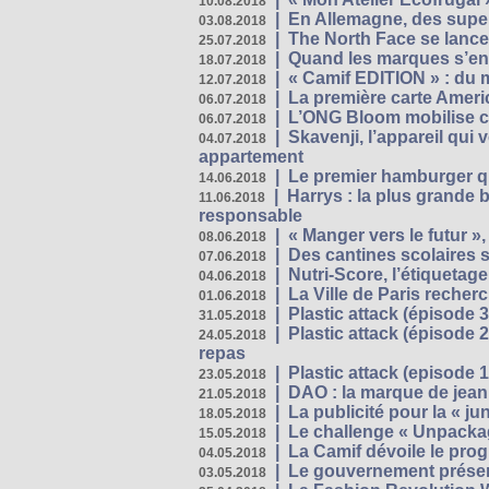
10.08.2018
|
En Allemagne, des superm
03.08.2018
|
The North Face se lance
25.07.2018
|
Quand les marques s’eng
18.07.2018
|
« Camif EDITION » : du 
12.07.2018
|
La première carte Ameri
06.07.2018
|
L’ONG Bloom mobilise co
06.07.2018
|
Skavenji, l’appareil qui
04.07.2018
appartement
|
Le premier hamburger q
14.06.2018
|
Harrys : la plus grande 
11.06.2018
responsable
|
« Manger vers le futur »
08.06.2018
|
Des cantines scolaires 
07.06.2018
|
Nutri-Score, l’étiquetag
04.06.2018
|
La Ville de Paris recher
01.06.2018
|
Plastic attack (épisode 
31.05.2018
|
Plastic attack (épisode
24.05.2018
repas
|
Plastic attack (episode 1
23.05.2018
|
DAO : la marque de jean 
21.05.2018
|
La publicité pour la « j
18.05.2018
|
Le challenge « Unpackag
15.05.2018
|
La Camif dévoile le pr
04.05.2018
|
Le gouvernement présen
03.05.2018