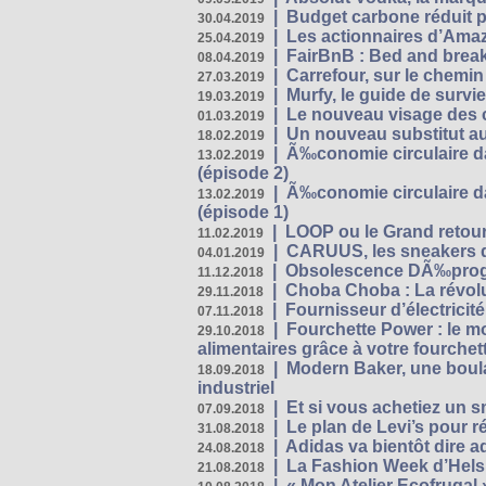
|
Budget carbone réduit pa
30.04.2019
|
Les actionnaires d’Amaz
25.04.2019
|
FairBnB : Bed and breakf
08.04.2019
|
Carrefour, sur le chemin
27.03.2019
|
Murfy, le guide de survi
19.03.2019
|
Le nouveau visage des 
01.03.2019
|
Un nouveau substitut au
18.02.2019
|
Ã‰conomie circulaire da
13.02.2019
(épisode 2)
|
Ã‰conomie circulaire da
13.02.2019
(épisode 1)
|
LOOP ou le Grand retour
11.02.2019
|
CARUUS, les sneakers qu
04.01.2019
|
Obsolescence DÃ‰prog
11.12.2018
|
Choba Choba : La révolu
29.11.2018
|
Fournisseur d’électricit
07.11.2018
|
Fourchette Power : le m
29.10.2018
alimentaires grâce à votre fourchet
|
Modern Baker, une boulan
18.09.2018
industriel
|
Et si vous achetiez un 
07.09.2018
|
Le plan de Levi’s pour 
31.08.2018
|
Adidas va bientôt dire a
24.08.2018
|
La Fashion Week d’Helsin
21.08.2018
|
« Mon Atelier Ecofrugal 