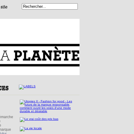
démarche
e
e
 marque
futur