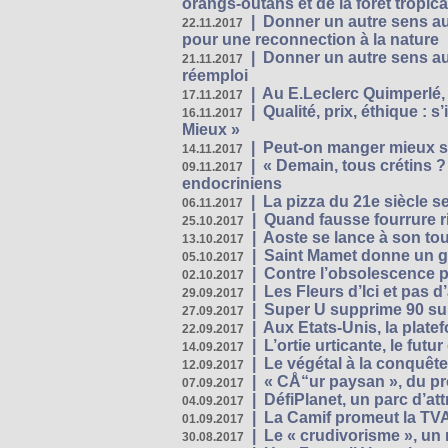
orangs-outans et de la forêt tropica
|
Donner un autre sens au
22.11.2017
pour une reconnection à la nature
|
Donner un autre sens au 
21.11.2017
réemploi
|
Au E.Leclerc Quimperlé,
17.11.2017
|
Qualité, prix, éthique : 
16.11.2017
Mieux »
|
Peut-on manger mieux s
14.11.2017
|
« Demain, tous crétins ?
09.11.2017
endocriniens
|
La pizza du 21e siècle s
06.11.2017
|
Quand fausse fourrure ri
25.10.2017
|
Aoste se lance à son tou
13.10.2017
|
Saint Mamet donne un g
05.10.2017
|
Contre l’obsolescence p
02.10.2017
|
Les Fleurs d’Ici et pas d’
29.09.2017
|
Super U supprime 90 su
27.09.2017
|
Aux Etats-Unis, la plate
22.09.2017
|
L’ortie urticante, le futur
14.09.2017
|
Le végétal à la conquête
12.09.2017
|
« CÅ“ur paysan », du p
07.09.2017
|
DéfiPlanet, un parc d’at
04.09.2017
|
La Camif promeut la TVA
01.09.2017
|
Le « crudivorisme », un 
30.08.2017