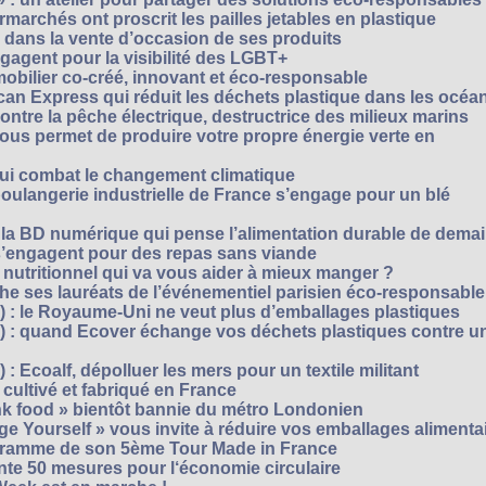
archés ont proscrit les pailles jetables en plastique
 dans la vente d’occasion de ses produits
agent pour la visibilité des LGBT+
mobilier co-créé, innovant et éco-responsable
can Express qui réduit les déchets plastique dans les océa
ntre la pêche électrique, destructrice des milieux marins
 vous permet de produire votre propre énergie verte en
ui combat le changement climatique
boulangerie industrielle de France s’engage pour un blé
, la BD numérique qui pense l’alimentation durable de dema
s’engagent pour des repas sans viande
e nutritionnel qui va vous aider à mieux manger ?
che ses lauréats de l’événementiel parisien éco-responsable
3) : le Royaume-Uni ne veut plus d’emballages plastiques
 2) : quand Ecover échange vos déchets plastiques contre u
) : Ecoalf, dépolluer les mers pour un textile militant
cultivé et fabriqué en France
unk food » bientôt bannie du métro Londonien
e Yourself » vous invite à réduire vos emballages alimenta
ogramme de son 5ème Tour Made in France
te 50 mesures pour l‘économie circulaire