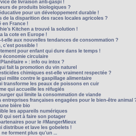
vice de livraison anti-gaspi !
eurs de produits biologiques ?
e éducative pour un développement durable !
 de la disparition des races locales agricoles ?
 en France !
ie’s Kitchen a trouvé la solution !
 a la cote en Europe !
-t-elle aux nouvelles tendances de consommation ?
 c’est possible !
vêtement pour enfant qui dure dans le temps !
 économie circulaire
anétaire » : info ou intox ?
qui fait la promotion du vin naturel
pesticides chimiques est-elle vraiment respectée ?
ui milite contre le gaspillage alimentaire
qui transforme les peaux de poissons en cuir
e qui accueille les réfugiés
e burger qui limite la consommation de viande
s entreprises françaises engagées pour le bien-être animal 
une bière bio
ble les appareils numériques
0 qui sert à faire son potager
 partenaires pour le #MangerMieux
 distribue et lave les gobelets !
e forment plus qu’un ...