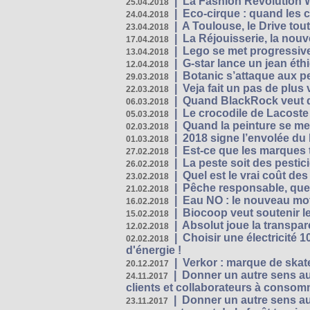
|
La Fashion Revolution 
25.04.2018
|
Eco-cirque : quand les 
24.04.2018
|
A Toulouse, le Drive tou
23.04.2018
|
La Réjouisserie, la nou
17.04.2018
|
Lego se met progressive
13.04.2018
|
G-star lance un jean éth
12.04.2018
|
Botanic s’attaque aux pe
29.03.2018
|
Veja fait un pas de plus
22.03.2018
|
Quand BlackRock veut do
06.03.2018
|
Le crocodile de Lacost
05.03.2018
|
Quand la peinture se met
02.03.2018
|
2018 signe l’envolée du
01.03.2018
|
Est-ce que les marques t
27.02.2018
|
La peste soit des pestic
26.02.2018
|
Quel est le vrai coût des
23.02.2018
|
Pêche responsable, quel
21.02.2018
|
Eau NO : le nouveau mo
16.02.2018
|
Biocoop veut soutenir le
15.02.2018
|
Absolut joue la transp
12.02.2018
|
Choisir une électricité
02.02.2018
d'énergie !
|
Verkor : marque de ska
20.12.2017
|
Donner un autre sens au 
24.11.2017
clients et collaborateurs à conso
|
Donner un autre sens au
23.11.2017