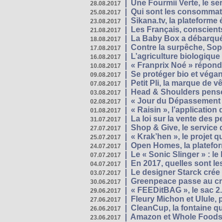
|
Une Fourmii Verte, le ser
28.08.2017
|
Qui sont les consommat
25.08.2017
|
Sikana.tv, la plateform
23.08.2017
|
Les Français, conscients
21.08.2017
|
La Baby Box a débarqué
18.08.2017
|
Contre la surpêche, Soph
17.08.2017
|
L’agriculture biologique
16.08.2017
|
« Franprix Noé » répond
10.08.2017
|
Se protéger bio et végan,
09.08.2017
|
Petit Pli, la marque de 
07.08.2017
|
Head & Shoulders pense
03.08.2017
|
« Jour du Dépassement Pl
02.08.2017
|
« Raisin », l’application 
01.08.2017
|
La loi sur la vente des 
31.07.2017
|
Shop & Give, le service q
27.07.2017
|
« Krak’hen », le projet 
25.07.2017
|
Open Homes, la plateform
24.07.2017
|
Le « Sonic Slinger » : l
07.07.2017
|
En 2017, quelles sont le
04.07.2017
|
Le designer Starck crée 
03.07.2017
|
Greenpeace passe au cri
30.06.2017
|
« FEEDitBAG », le sac 2.
29.06.2017
|
Fleury Michon et Ulule,
27.06.2017
|
CleanCup, la fontaine qui
26.06.2017
|
Amazon et Whole Foods n
23.06.2017