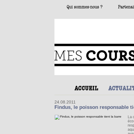
24.08.2011
Findus, le poisson responsable ti
La 
éco
res
aqu
ava