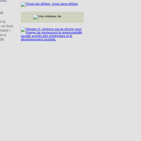
té
i le
 un tout
mets !
us a
 de