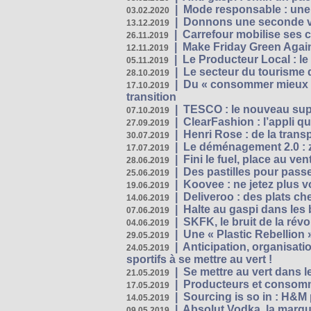
|
Mode responsable : une f
03.02.2020
|
Donnons une seconde vi
13.12.2019
|
Carrefour mobilise ses 
26.11.2019
|
Make Friday Green Again
12.11.2019
|
Le Producteur Local : le
05.11.2019
|
Le secteur du tourisme d
28.10.2019
|
Du « consommer mieux »
17.10.2019
transition
|
TESCO : le nouveau supe
07.10.2019
|
ClearFashion : l’appli q
27.09.2019
|
Henri Rose : de la tran
30.07.2019
|
Le déménagement 2.0 : z
17.07.2019
|
Fini le fuel, place au ven
28.06.2019
|
Des pastilles pour passe
25.06.2019
|
Koovee : ne jetez plus v
19.06.2019
|
Deliveroo : des plats ch
14.06.2019
|
Halte au gaspi dans les
07.06.2019
|
SKFK, le bruit de la rév
04.06.2019
|
Une « Plastic Rebellion
29.05.2019
|
Anticipation, organisat
24.05.2019
sportifs à se mettre au vert !
|
Se mettre au vert dans l
21.05.2019
|
Producteurs et consomma
17.05.2019
|
Sourcing is so in : H&
14.05.2019
|
Absolut Vodka, la marque
09.05.2019