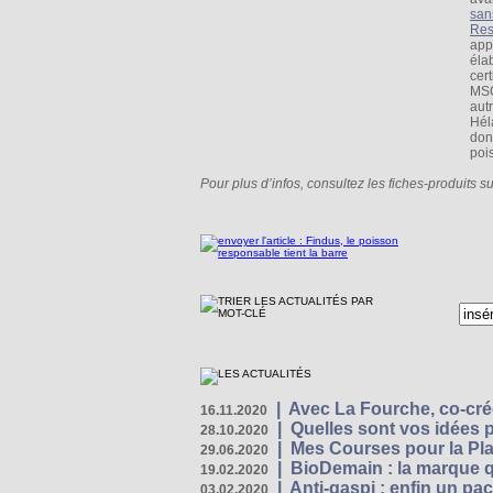
san
Res
app
éla
cert
MSC
aut
Hél
don
poi
Pour plus d’infos, consultez les fiches-produits s
|
Avec La Fourche, co-crée
16.11.2020
|
Quelles sont vos idées
28.10.2020
|
Mes Courses pour la Pla
29.06.2020
|
BioDemain : la marque qu
19.02.2020
|
Anti-gaspi : enfin un pa
03.02.2020