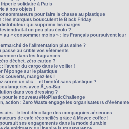
riperie solidaire à Paris
e à nos objets !
consommateurs pour faire la chasse au plastique
 : les marques bousculent le Black Friday
 distributeur qui supprime les marges
eviendrait-il un peu plus écolo ?
 au « consommer moins » : les Français poursuivent leur
rmarché de l’alimentation plus saine ?
ui passe au crible vos vêtements
sparence dans les fragrances
éro déchet, zéro carton ?
t : l’avenir du cargo dans le voilier !
r l’éponge sur le plastique
os couverts, mangez-les !
ez soi en un clic… et bientôt sans plastique ?
 boulangeries avec Ã„ss-Bar
olution dans vos dressing ?
 » pour le nouveau #NoPlasticChallenge
ion, action : Zero Waste engage les organisateurs d’événem
es airs : le lent décollage des compagnies aériennes
teurs de café réconciliés grâce à Moyee coffee !
M poursuit ses engagements dans la mode durable
 de spiritueux qui inspire la transparence