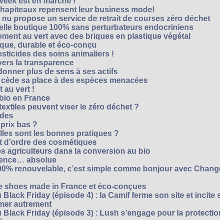
Week est en marche !
chapiteaux repensent leur business model
t nu propose un service de retrait de courses zéro déchet
velle boutique 100% sans perturbateurs endocriniens
ment au vert avec des briques en plastique végétal
ique, durable et éco-conçu
sticides des soins animaliers !
 vers la transparence
nner plus de sens à ses actifs
e cède sa place à des espèces menacées
 au vert !
 bio en France
extiles peuvent viser le zéro déchet ?
ides
 prix bas ?
les sont les bonnes pratiques ?
t d’ordre des cosmétiques
s agriculteurs dans la conversion au bio
arence… absolue
 100% renouvelable, c’est simple comme bonjour avec Chan
te shoes made in France et éco-conçues
Black Friday (épisode 4) : la Camif ferme son site et incite 
mmer autrement
 Black Friday (épisode 3) : Lush s’engage pour la protecti