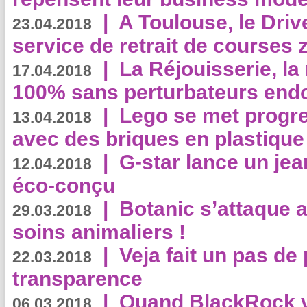
|
A Toulouse, le Driv
23.04.2018
service de retrait de courses 
|
La Réjouisserie, la
17.04.2018
100% sans perturbateurs end
|
Lego se met progr
13.04.2018
avec des briques en plastique
|
G-star lance un jea
12.04.2018
éco-conçu
|
Botanic s’attaque 
29.03.2018
soins animaliers !
|
Veja fait un pas de 
22.03.2018
transparence
|
Quand BlackRock v
06.03.2018