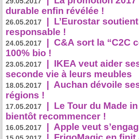
|
La promotion 2017 
29.05.2017
durable enfin révélée !
|
L’Eurostar soutient
26.05.2017
responsable !
|
C&A sort la “C2C c
24.05.2017
100% bio !
|
IKEA veut aider se
23.05.2017
seconde vie à leurs meubles
|
Auchan dévoile se
18.05.2017
régions !
|
Le Tour du Made in
17.05.2017
bientôt recommencer !
|
Apple veut s’engage
16.05.2017
|
FrigoMagic en finit 
15.05.2017