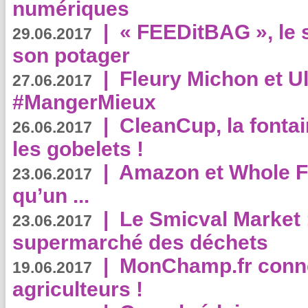
numériques
|
« FEEDitBAG », le s
29.06.2017
son potager
|
Fleury Michon et Ul
27.06.2017
#MangerMieux
|
CleanCup, la fontai
26.06.2017
les gobelets !
|
Amazon et Whole F
23.06.2017
qu’un ...
|
Le Smicval Market :
23.06.2017
supermarché des déchets
|
MonChamp.fr conne
19.06.2017
agriculteurs !