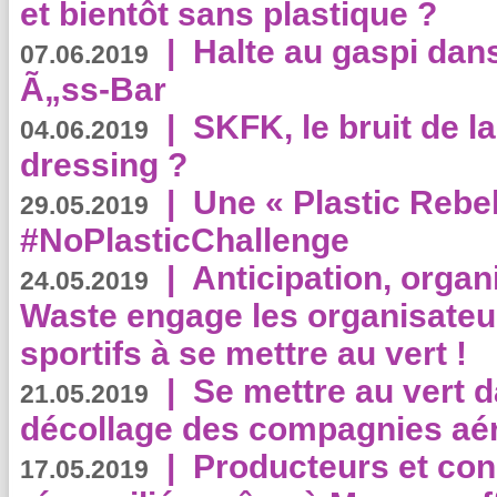
et bientôt sans plastique ?
|
Halte au gaspi dan
07.06.2019
Ã„ss-Bar
|
SKFK, le bruit de l
04.06.2019
dressing ?
|
Une « Plastic Rebe
29.05.2019
#NoPlasticChallenge
|
Anticipation, organi
24.05.2019
Waste engage les organisate
sportifs à se mettre au vert !
|
Se mettre au vert da
21.05.2019
décollage des compagnies aé
|
Producteurs et co
17.05.2019