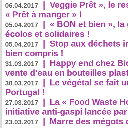
|
Veggie Prêt », le r
06.04.2017
« Prêt à manger » !
|
« BON et bien », l
05.04.2017
écolos et solidaires !
|
Stop aux déchets i
05.04.2017
bien compris !
|
Happy end chez Bio
31.03.2017
vente d’eau en bouteilles plas
|
Le végétal se fait 
30.03.2017
Portugal !
|
La « Food Waste Hot
27.03.2017
initiative anti-gaspi lancée pa
|
Marre des mégots q
23.03.2017