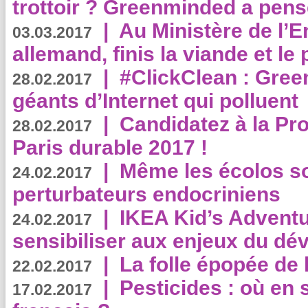
trottoir ? Greenminded a pens
|
Au Ministère de l’
03.03.2017
allemand, finis la viande et le
|
#ClickClean : Gree
28.02.2017
géants d’Internet qui polluent
|
Candidatez à la Pr
28.02.2017
Paris durable 2017 !
|
Même les écolos s
24.02.2017
perturbateurs endocriniens
|
IKEA Kid’s Adventu
24.02.2017
sensibiliser aux enjeux du d
|
La folle épopée de 
22.02.2017
|
Pesticides : où en 
17.02.2017