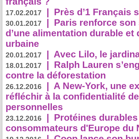
français ?
|
Près d’1 Français su
17.02.2017
|
Paris renforce son
30.01.2017
d’une alimentation durable et 
urbaine
|
Avec Lilo, le jardin
20.01.2017
|
Ralph Lauren s’eng
18.01.2017
contre la déforestation
|
A New-York, une exp
26.12.2016
réfléchir à la confidentialité 
personnelles
|
Protéines durables 
23.12.2016
consommateurs d'Europe du 
|
Coop lance son bur