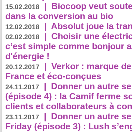
|
Biocoop veut souten
15.02.2018
dans la conversion au bio
|
Absolut joue la tr
12.02.2018
|
Choisir une électri
02.02.2018
c’est simple comme bonjour 
d'énergie !
|
Verkor : marque de
20.12.2017
France et éco-conçues
|
Donner un autre se
24.11.2017
(épisode 4) : la Camif ferme so
clients et collaborateurs à 
|
Donner un autre se
23.11.2017
Friday (épisode 3) : Lush s’en