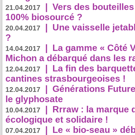
|
Vers des bouteilles
21.04.2017
100% biosourcé ?
|
Une vaisselle jeta
20.04.2017
?
|
La gamme « Côté Vé
14.04.2017
Michon a débarqué dans les r
|
La fin des barquett
12.04.2017
cantines strasbourgeoises !
|
Générations Future
12.04.2017
le glyphosate
|
Rrraw : la marque 
10.04.2017
écologique et solidaire !
|
Le « bio-seau » déb
07.04.2017