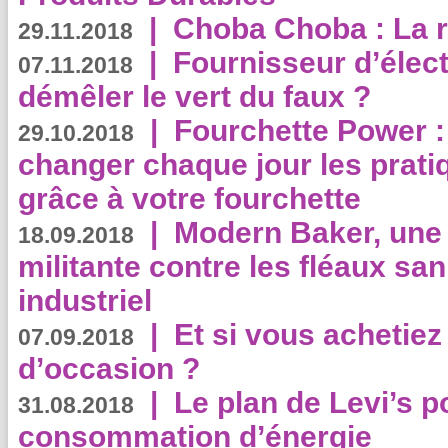
|
Choba Choba : La r
29.11.2018
|
Fournisseur d’élec
07.11.2018
démêler le vert du faux ?
|
Fourchette Power 
29.10.2018
changer chaque jour les prati
grâce à votre fourchette
|
Modern Baker, une 
18.09.2018
militante contre les fléaux san
industriel
|
Et si vous achetie
07.09.2018
d’occasion ?
|
Le plan de Levi’s p
31.08.2018
consommation d’énergie