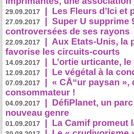
imprimantes, une association 
|
Les Fleurs d’Ici et p
29.09.2017
|
Super U supprime 
27.09.2017
controversées de ses rayons
|
Aux Etats-Unis, la
22.09.2017
favorise les circuits-courts
|
L’ortie urticante, le
14.09.2017
|
Le végétal à la con
12.09.2017
|
« CÅ“ur paysan », 
07.09.2017
consommateur !
|
DéfiPlanet, un parc
04.09.2017
nouveau genre
|
La Camif promeut l
01.09.2017
|
Le « crudivorisme 
30.08.2017