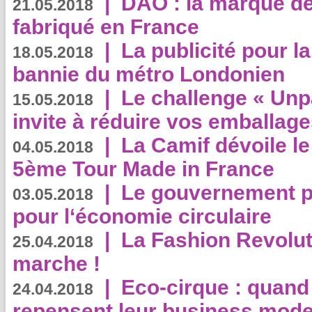
|
DAO : la marque de 
21.05.2018
fabriqué en France
|
La publicité pour la
18.05.2018
bannie du métro Londonien
|
Le challenge « Unp
15.05.2018
invite à réduire vos emballage
|
La Camif dévoile 
04.05.2018
5ème Tour Made in France
|
Le gouvernement p
03.05.2018
pour l‘économie circulaire
|
La Fashion Revolut
25.04.2018
marche !
|
Eco-cirque : quand
24.04.2018
repensent leur business mode