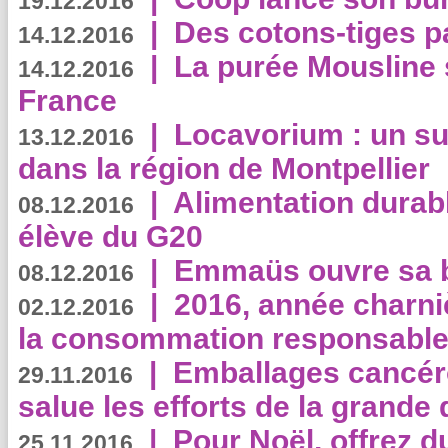
19.12.2016
|
Des cotons-tiges pa
14.12.2016
|
La purée Mousline 
14.12.2016
France
|
Locavorium : un s
13.12.2016
dans la région de Montpellier
|
Alimentation durab
08.12.2016
élève du G20
|
Emmaüs ouvre sa bo
08.12.2016
|
2016, année charni
02.12.2016
la consommation responsable
|
Emballages cancér
29.11.2016
salue les efforts de la grande 
|
Pour Noël, offrez d
25.11.2016