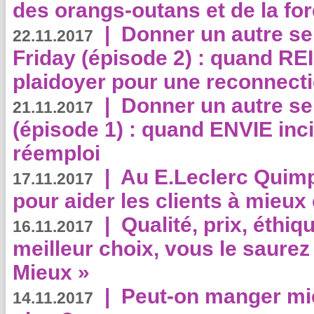
des orangs-outans et de la for
|
Donner un autre se
22.11.2017
Friday (épisode 2) : quand RE
plaidoyer pour une reconnecti
|
Donner un autre se
21.11.2017
(épisode 1) : quand ENVIE inci
réemploi
|
Au E.Leclerc Quimp
17.11.2017
pour aider les clients à mie
|
Qualité, prix, éthiqu
16.11.2017
meilleur choix, vous le saure
Mieux »
|
Peut-on manger mi
14.11.2017