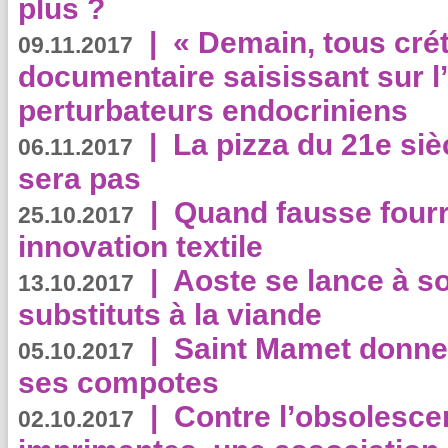
plus ?
|
« Demain, tous crét
09.11.2017
documentaire saisissant sur l
perturbateurs endocriniens
|
La pizza du 21e siè
06.11.2017
sera pas
|
Quand fausse fourr
25.10.2017
innovation textile
|
Aoste se lance à so
13.10.2017
substituts à la viande
|
Saint Mamet donne 
05.10.2017
ses compotes
|
Contre l’obsolesc
02.10.2017