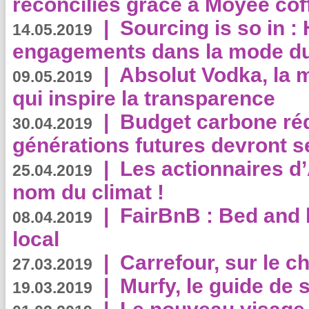
réconciliés grâce à Moyee cof
|
Sourcing is so in 
14.05.2019
engagements dans la mode du
|
Absolut Vodka, la 
09.05.2019
qui inspire la transparence
|
Budget carbone rédu
30.04.2019
générations futures devront se
|
Les actionnaires 
25.04.2019
nom du climat !
|
FairBnB : Bed and 
08.04.2019
local
|
Carrefour, sur le c
27.03.2019
|
Murfy, le guide de 
19.03.2019