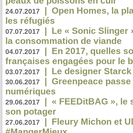
peaux de poissons en cuir
|
Open Homes, la pla
24.07.2017
les réfugiés
|
Le « Sonic Slinger »
07.07.2017
la consommation de viande
|
En 2017, quelles so
04.07.2017
françaises engagées pour le b
|
Le designer Starck 
03.07.2017
|
Greenpeace passe a
30.06.2017
numériques
|
« FEEDitBAG », le s
29.06.2017
son potager
|
Fleury Michon et Ul
27.06.2017
#MangerMieux