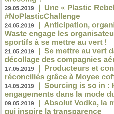
|
Une « Plastic Rebe
29.05.2019
#NoPlasticChallenge
|
Anticipation, organi
24.05.2019
Waste engage les organisate
sportifs à se mettre au vert !
|
Se mettre au vert da
21.05.2019
décollage des compagnies aé
|
Producteurs et co
17.05.2019
réconciliés grâce à Moyee cof
|
Sourcing is so in 
14.05.2019
engagements dans la mode du
|
Absolut Vodka, la 
09.05.2019
qui inspire la transparence