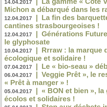
|
La gamme « Côté Vé
14.04.2017
Michon a débarqué dans les r
|
La fin des barquett
12.04.2017
cantines strasbourgeoises !
|
Générations Future
12.04.2017
le glyphosate
|
Rrraw : la marque 
10.04.2017
écologique et solidaire !
|
Le « bio-seau » déb
07.04.2017
|
Veggie Prêt », le r
06.04.2017
« Prêt à manger » !
|
« BON et bien », l
05.04.2017
écolos et solidaires !
|
Stop aux déchets i