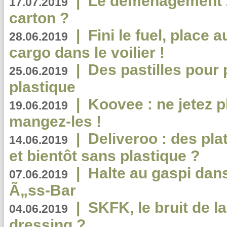
|
Le déménagement 2.
17.07.2019
carton ?
|
Fini le fuel, place a
28.06.2019
cargo dans le voilier !
|
Des pastilles pour 
25.06.2019
plastique
|
Koovee : ne jetez p
19.06.2019
mangez-les !
|
Deliveroo : des pla
14.06.2019
et bientôt sans plastique ?
|
Halte au gaspi dan
07.06.2019
Ã„ss-Bar
|
SKFK, le bruit de l
04.06.2019
dressing ?