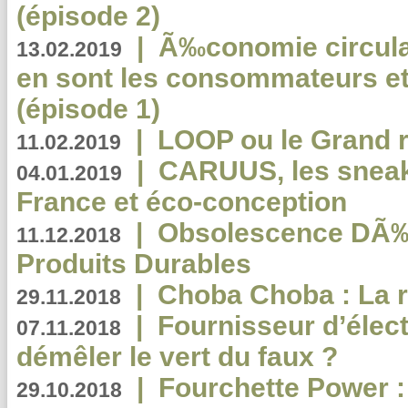
(épisode 2)
|
Ã‰conomie circulair
13.02.2019
en sont les consommateurs et
(épisode 1)
|
LOOP ou le Grand r
11.02.2019
|
CARUUS, les sneake
04.01.2019
France et éco-conception
|
Obsolescence DÃ
11.12.2018
Produits Durables
|
Choba Choba : La r
29.11.2018
|
Fournisseur d’élec
07.11.2018
démêler le vert du faux ?
|
Fourchette Power 
29.10.2018