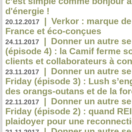
c’est simple comme bonjour 
d'énergie !
|
Verkor : marque de
20.12.2017
France et éco-conçues
|
Donner un autre se
24.11.2017
(épisode 4) : la Camif ferme so
clients et collaborateurs à 
|
Donner un autre se
23.11.2017
Friday (épisode 3) : Lush s’en
des orangs-outans et de la for
|
Donner un autre se
22.11.2017
Friday (épisode 2) : quand RE
plaidoyer pour une reconnecti
|
Donner un autre se