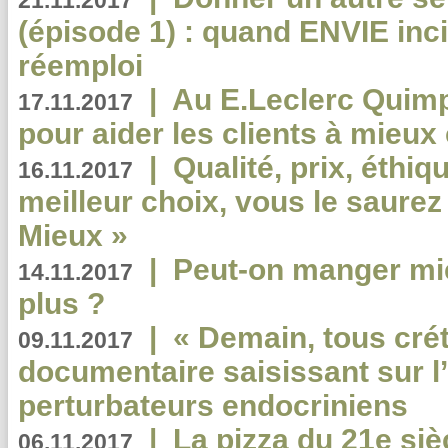
21.11.2017
(épisode 1) : quand ENVIE inci
réemploi
|
Au E.Leclerc Quimp
17.11.2017
pour aider les clients à mie
|
Qualité, prix, éthiqu
16.11.2017
meilleur choix, vous le saure
Mieux »
|
Peut-on manger mi
14.11.2017
plus ?
|
« Demain, tous crét
09.11.2017
documentaire saisissant sur l
perturbateurs endocriniens
|
La pizza du 21e siè
06.11.2017