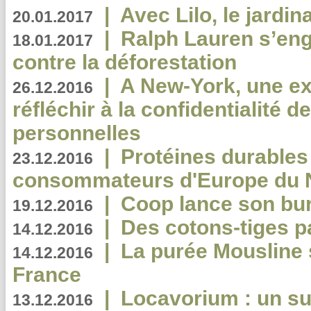
|
Avec Lilo, le jardin
20.01.2017
|
Ralph Lauren s’eng
18.01.2017
contre la déforestation
|
A New-York, une exp
26.12.2016
réfléchir à la confidentialité 
personnelles
|
Protéines durables 
23.12.2016
consommateurs d'Europe du 
|
Coop lance son bur
19.12.2016
|
Des cotons-tiges pa
14.12.2016
|
La purée Mousline 
14.12.2016
France
|
Locavorium : un s
13.12.2016