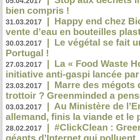
05.04.2017
bien compris !
|
Happy end chez Bio
31.03.2017
vente d’eau en bouteilles plas
|
Le végétal se fait 
30.03.2017
Portugal !
|
La « Food Waste Hot
27.03.2017
initiative anti-gaspi lancée pa
|
Marre des mégots q
23.03.2017
trottoir ? Greenminded a pens
|
Au Ministère de l’
03.03.2017
allemand, finis la viande et le
|
#ClickClean : Gree
28.02.2017
géants d’Internet qui polluent