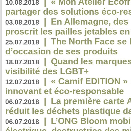
|
« Mon Atelier Ecofr
10.08.2018
partager des solutions éco-r
|
En Allemagne, des
03.08.2018
proscrit les pailles jetables e
|
The North Face se 
25.07.2018
d’occasion de ses produits
|
Quand les marques
18.07.2018
visibilité des LGBT+
|
« Camif EDITION » :
12.07.2018
innovant et éco-responsable
|
La première carte 
06.07.2018
réduit les déchets plastique 
|
L’ONG Bloom mobil
06.07.2018
électrique, destructrice des m