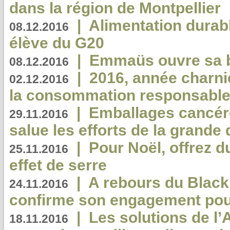
dans la région de Montpellier
|
Alimentation durab
08.12.2016
élève du G20
|
Emmaüs ouvre sa bo
08.12.2016
|
2016, année charni
02.12.2016
la consommation responsable
|
Emballages cancér
29.11.2016
salue les efforts de la grande 
|
Pour Noël, offrez d
25.11.2016
effet de serre
|
A rebours du Black
24.11.2016
confirme son engagement pour
|
Les solutions de l
18.11.2016