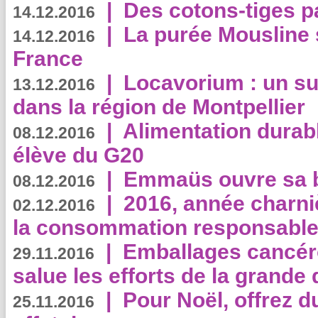
|
Des cotons-tiges pa
14.12.2016
|
La purée Mousline 
14.12.2016
France
|
Locavorium : un s
13.12.2016
dans la région de Montpellier
|
Alimentation durab
08.12.2016
élève du G20
|
Emmaüs ouvre sa bo
08.12.2016
|
2016, année charni
02.12.2016
la consommation responsable
|
Emballages cancér
29.11.2016
salue les efforts de la grande 
|
Pour Noël, offrez d
25.11.2016