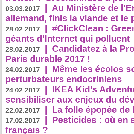
|
Au Ministère de l’
03.03.2017
allemand, finis la viande et le
|
#ClickClean : Gree
28.02.2017
géants d’Internet qui polluent
|
Candidatez à la Pr
28.02.2017
Paris durable 2017 !
|
Même les écolos s
24.02.2017
perturbateurs endocriniens
|
IKEA Kid’s Adventu
24.02.2017
sensibiliser aux enjeux du d
|
La folle épopée de 
22.02.2017
|
Pesticides : où en 
17.02.2017
français ?