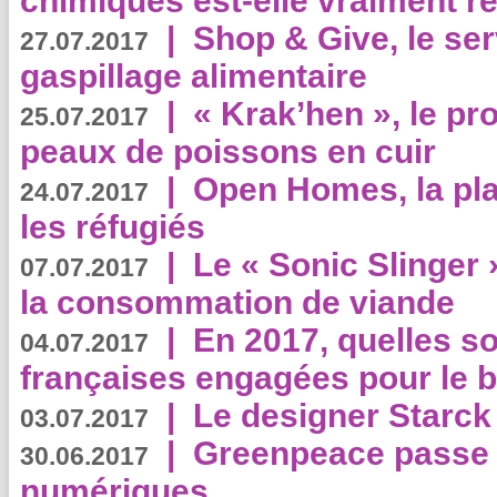
chimiques est-elle vraiment r
|
Shop & Give, le serv
27.07.2017
gaspillage alimentaire
|
« Krak’hen », le pr
25.07.2017
peaux de poissons en cuir
|
Open Homes, la pla
24.07.2017
les réfugiés
|
Le « Sonic Slinger »
07.07.2017
la consommation de viande
|
En 2017, quelles so
04.07.2017
françaises engagées pour le b
|
Le designer Starck 
03.07.2017
|
Greenpeace passe a
30.06.2017
numériques