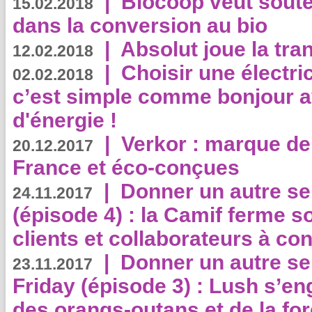
|
Biocoop veut souten
15.02.2018
dans la conversion au bio
|
Absolut joue la tr
12.02.2018
|
Choisir une électri
02.02.2018
c’est simple comme bonjour 
d'énergie !
|
Verkor : marque de
20.12.2017
France et éco-conçues
|
Donner un autre se
24.11.2017
(épisode 4) : la Camif ferme so
clients et collaborateurs à 
|
Donner un autre se
23.11.2017
Friday (épisode 3) : Lush s’en
des orangs-outans et de la for