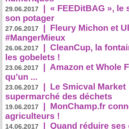
|
« FEEDitBAG », le s
29.06.2017
son potager
|
Fleury Michon et Ul
27.06.2017
#MangerMieux
|
CleanCup, la fontai
26.06.2017
les gobelets !
|
Amazon et Whole F
23.06.2017
qu’un ...
|
Le Smicval Market :
23.06.2017
supermarché des déchets
|
MonChamp.fr conne
19.06.2017
agriculteurs !
|
Quand réduire ses 
14.06.2017