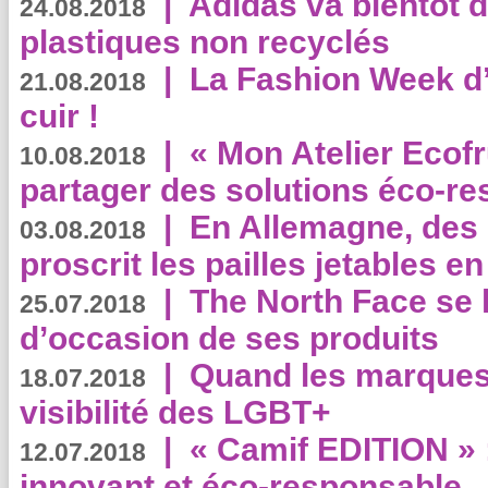
|
Adidas va bientôt d
24.08.2018
plastiques non recyclés
|
La Fashion Week d’
21.08.2018
cuir !
|
« Mon Atelier Ecofr
10.08.2018
partager des solutions éco-r
|
En Allemagne, des
03.08.2018
proscrit les pailles jetables e
|
The North Face se 
25.07.2018
d’occasion de ses produits
|
Quand les marques
18.07.2018
visibilité des LGBT+
|
« Camif EDITION » :
12.07.2018
innovant et éco-responsable