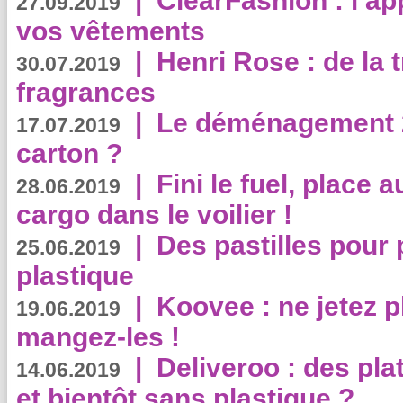
|
ClearFashion : l’ap
27.09.2019
vos vêtements
|
Henri Rose : de la
30.07.2019
fragrances
|
Le déménagement 2.
17.07.2019
carton ?
|
Fini le fuel, place a
28.06.2019
cargo dans le voilier !
|
Des pastilles pour 
25.06.2019
plastique
|
Koovee : ne jetez p
19.06.2019
mangez-les !
|
Deliveroo : des pla
14.06.2019
et bientôt sans plastique ?