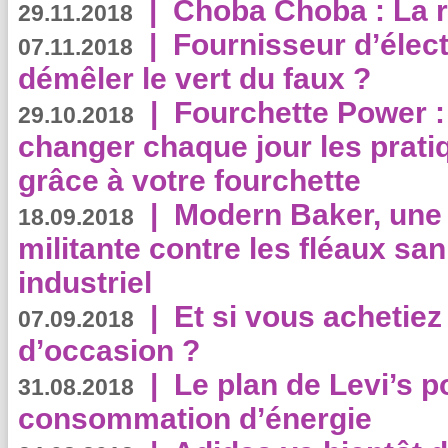
|
Choba Choba : La r
29.11.2018
|
Fournisseur d’élec
07.11.2018
démêler le vert du faux ?
|
Fourchette Power 
29.10.2018
changer chaque jour les prati
grâce à votre fourchette
|
Modern Baker, une 
18.09.2018
militante contre les fléaux san
industriel
|
Et si vous achetie
07.09.2018
d’occasion ?
|
Le plan de Levi’s p
31.08.2018
consommation d’énergie