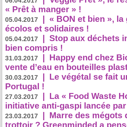
06.04.2017
« Prêt à manger » !
|
« BON et bien », l
05.04.2017
écolos et solidaires !
|
Stop aux déchets i
05.04.2017
bien compris !
|
Happy end chez Bio
31.03.2017
vente d’eau en bouteilles plas
|
Le végétal se fait 
30.03.2017
Portugal !
|
La « Food Waste Hot
27.03.2017
initiative anti-gaspi lancée pa
|
Marre des mégots q
23.03.2017
trottoir ? Greenminded a pens