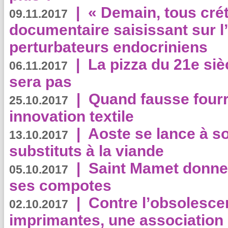
|
« Demain, tous crét
09.11.2017
documentaire saisissant sur l
perturbateurs endocriniens
|
La pizza du 21e siè
06.11.2017
sera pas
|
Quand fausse fourr
25.10.2017
innovation textile
|
Aoste se lance à so
13.10.2017
substituts à la viande
|
Saint Mamet donne 
05.10.2017
ses compotes
|
Contre l’obsolesc
02.10.2017
imprimantes, une association 