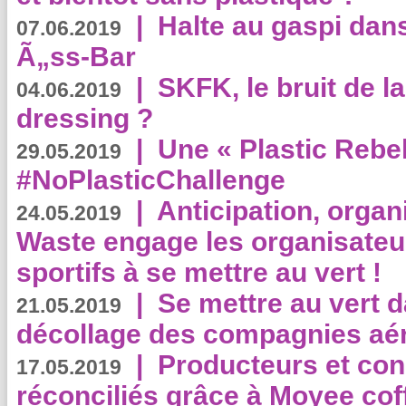
|
Halte au gaspi dan
07.06.2019
Ã„ss-Bar
|
SKFK, le bruit de l
04.06.2019
dressing ?
|
Une « Plastic Rebe
29.05.2019
#NoPlasticChallenge
|
Anticipation, organi
24.05.2019
Waste engage les organisate
sportifs à se mettre au vert !
|
Se mettre au vert da
21.05.2019
décollage des compagnies aé
|
Producteurs et co
17.05.2019
réconciliés grâce à Moyee cof