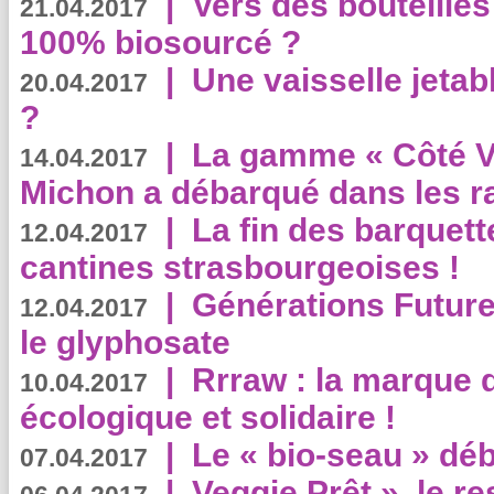
|
Vers des bouteilles
21.04.2017
100% biosourcé ?
|
Une vaisselle jeta
20.04.2017
?
|
La gamme « Côté Vé
14.04.2017
Michon a débarqué dans les r
|
La fin des barquett
12.04.2017
cantines strasbourgeoises !
|
Générations Future
12.04.2017
le glyphosate
|
Rrraw : la marque 
10.04.2017
écologique et solidaire !
|
Le « bio-seau » déb
07.04.2017
|
Veggie Prêt », le r