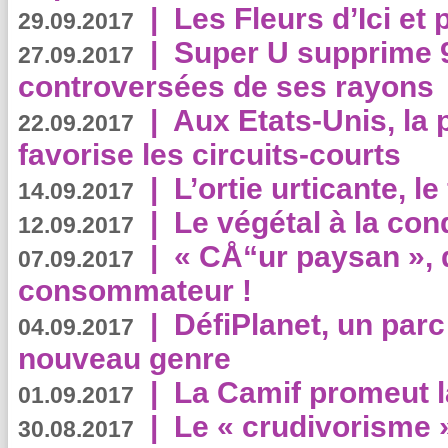
|
Les Fleurs d’Ici et p
29.09.2017
|
Super U supprime 
27.09.2017
controversées de ses rayons
|
Aux Etats-Unis, la
22.09.2017
favorise les circuits-courts
|
L’ortie urticante, le
14.09.2017
|
Le végétal à la con
12.09.2017
|
« CÅ“ur paysan », 
07.09.2017
consommateur !
|
DéfiPlanet, un parc
04.09.2017
nouveau genre
|
La Camif promeut l
01.09.2017
|
Le « crudivorisme 
30.08.2017