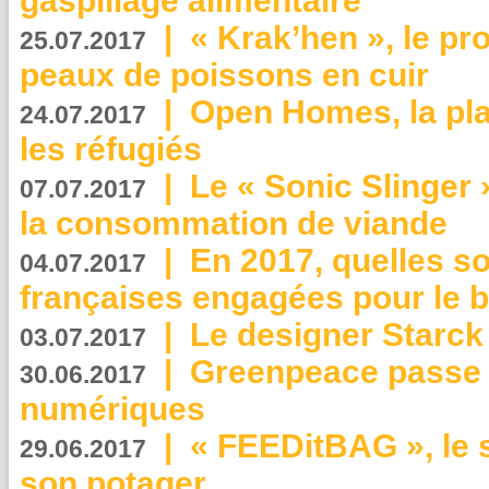
gaspillage alimentaire
|
« Krak’hen », le pr
25.07.2017
peaux de poissons en cuir
|
Open Homes, la pla
24.07.2017
les réfugiés
|
Le « Sonic Slinger »
07.07.2017
la consommation de viande
|
En 2017, quelles so
04.07.2017
françaises engagées pour le b
|
Le designer Starck 
03.07.2017
|
Greenpeace passe a
30.06.2017
numériques
|
« FEEDitBAG », le s
29.06.2017
son potager