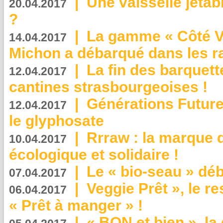
|
Une vaisselle jeta
20.04.2017
?
|
La gamme « Côté Vé
14.04.2017
Michon a débarqué dans les r
|
La fin des barquett
12.04.2017
cantines strasbourgeoises !
|
Générations Future
12.04.2017
le glyphosate
|
Rrraw : la marque 
10.04.2017
écologique et solidaire !
|
Le « bio-seau » déb
07.04.2017
|
Veggie Prêt », le r
06.04.2017
« Prêt à manger » !
|
« BON et bien », l