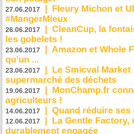
|
Fleury Michon et Ul
27.06.2017
#MangerMieux
|
CleanCup, la fontai
26.06.2017
les gobelets !
|
Amazon et Whole F
23.06.2017
qu’un ...
|
Le Smicval Market :
23.06.2017
supermarché des déchets
|
MonChamp.fr conne
19.06.2017
agriculteurs !
|
Quand réduire ses 
14.06.2017
|
La Gentle Factory, 
12.06.2017
durablement engagée