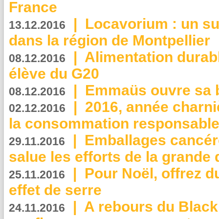
France
|
Locavorium : un s
13.12.2016
dans la région de Montpellier
|
Alimentation durab
08.12.2016
élève du G20
|
Emmaüs ouvre sa bo
08.12.2016
|
2016, année charni
02.12.2016
la consommation responsable
|
Emballages cancér
29.11.2016
salue les efforts de la grande 
|
Pour Noël, offrez d
25.11.2016
effet de serre
|
A rebours du Black
24.11.2016