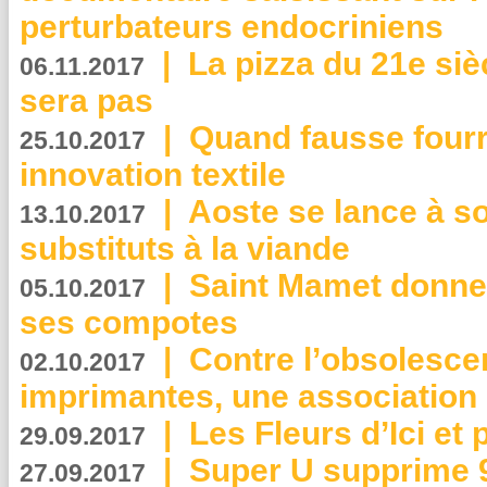
perturbateurs endocriniens
|
La pizza du 21e siè
06.11.2017
sera pas
|
Quand fausse fourr
25.10.2017
innovation textile
|
Aoste se lance à so
13.10.2017
substituts à la viande
|
Saint Mamet donne 
05.10.2017
ses compotes
|
Contre l’obsolesc
02.10.2017
imprimantes, une association 
|
Les Fleurs d’Ici et p
29.09.2017
|
Super U supprime 
27.09.2017