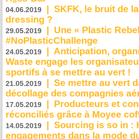
|
SKFK, le bruit de l
04.06.2019
dressing ?
|
Une « Plastic Rebe
29.05.2019
#NoPlasticChallenge
|
Anticipation, organi
24.05.2019
Waste engage les organisate
sportifs à se mettre au vert !
|
Se mettre au vert da
21.05.2019
décollage des compagnies aé
|
Producteurs et co
17.05.2019
réconciliés grâce à Moyee cof
|
Sourcing is so in 
14.05.2019
engagements dans la mode du