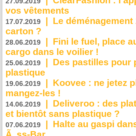
|
ClearFashion : l’ap
27.09.2019
vos vêtements
|
Le déménagement 2.
17.07.2019
carton ?
|
Fini le fuel, place a
28.06.2019
cargo dans le voilier !
|
Des pastilles pour 
25.06.2019
plastique
|
Koovee : ne jetez p
19.06.2019
mangez-les !
|
Deliveroo : des pla
14.06.2019
et bientôt sans plastique ?
|
Halte au gaspi dan
07.06.2019
Ã„ss-Bar