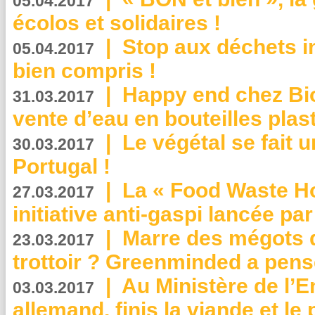
05.04.2017
écolos et solidaires !
|
Stop aux déchets i
05.04.2017
bien compris !
|
Happy end chez Bio
31.03.2017
vente d’eau en bouteilles plas
|
Le végétal se fait 
30.03.2017
Portugal !
|
La « Food Waste Hot
27.03.2017
initiative anti-gaspi lancée pa
|
Marre des mégots q
23.03.2017
trottoir ? Greenminded a pens
|
Au Ministère de l’
03.03.2017
allemand, finis la viande et le