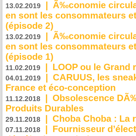
|
Ã‰conomie circulair
13.02.2019
en sont les consommateurs et
(épisode 2)
|
Ã‰conomie circulair
13.02.2019
en sont les consommateurs et
(épisode 1)
|
LOOP ou le Grand r
11.02.2019
|
CARUUS, les sneake
04.01.2019
France et éco-conception
|
Obsolescence DÃ
11.12.2018
Produits Durables
|
Choba Choba : La r
29.11.2018
|
Fournisseur d’élec
07.11.2018