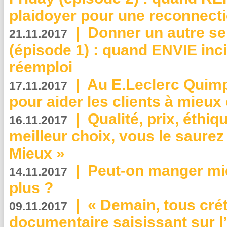
plaidoyer pour une reconnecti
|
Donner un autre se
21.11.2017
(épisode 1) : quand ENVIE inci
réemploi
|
Au E.Leclerc Quimp
17.11.2017
pour aider les clients à mie
|
Qualité, prix, éthiqu
16.11.2017
meilleur choix, vous le saure
Mieux »
|
Peut-on manger mi
14.11.2017
plus ?
|
« Demain, tous crét
09.11.2017
documentaire saisissant sur l