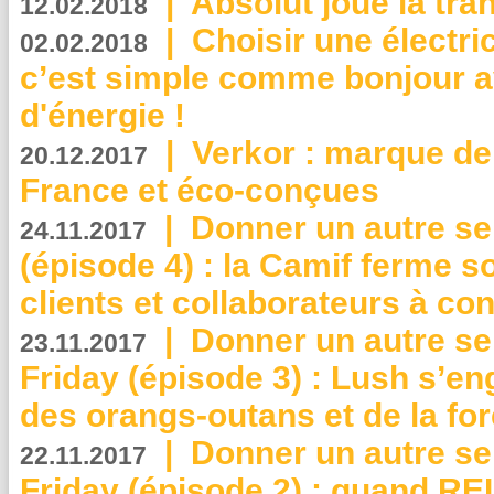
|
Absolut joue la tr
12.02.2018
|
Choisir une électri
02.02.2018
c’est simple comme bonjour 
d'énergie !
|
Verkor : marque de
20.12.2017
France et éco-conçues
|
Donner un autre se
24.11.2017
(épisode 4) : la Camif ferme so
clients et collaborateurs à 
|
Donner un autre se
23.11.2017
Friday (épisode 3) : Lush s’en
des orangs-outans et de la for
|
Donner un autre se
22.11.2017
Friday (épisode 2) : quand RE