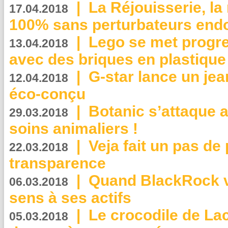
|
La Réjouisserie, la
17.04.2018
100% sans perturbateurs end
|
Lego se met progr
13.04.2018
avec des briques en plastique
|
G-star lance un jea
12.04.2018
éco-conçu
|
Botanic s’attaque 
29.03.2018
soins animaliers !
|
Veja fait un pas de 
22.03.2018
transparence
|
Quand BlackRock v
06.03.2018
sens à ses actifs
|
Le crocodile de La
05.03.2018