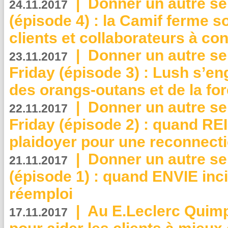
|
Donner un autre se
24.11.2017
(épisode 4) : la Camif ferme so
clients et collaborateurs à 
|
Donner un autre se
23.11.2017
Friday (épisode 3) : Lush s’en
des orangs-outans et de la for
|
Donner un autre se
22.11.2017
Friday (épisode 2) : quand RE
plaidoyer pour une reconnecti
|
Donner un autre se
21.11.2017
(épisode 1) : quand ENVIE inci
réemploi
|
Au E.Leclerc Quimp
17.11.2017