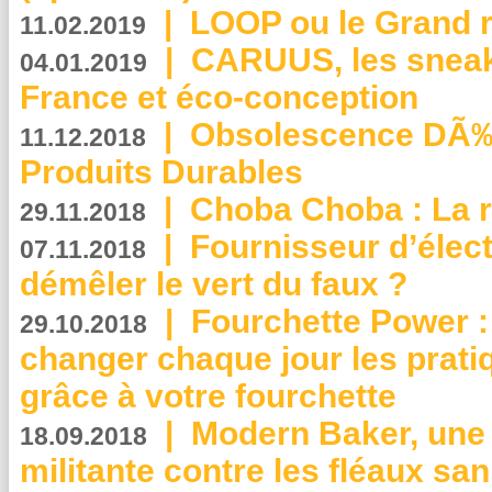
|
LOOP ou le Grand r
11.02.2019
|
CARUUS, les sneake
04.01.2019
France et éco-conception
|
Obsolescence DÃ
11.12.2018
Produits Durables
|
Choba Choba : La r
29.11.2018
|
Fournisseur d’élec
07.11.2018
démêler le vert du faux ?
|
Fourchette Power 
29.10.2018
changer chaque jour les prati
grâce à votre fourchette
|
Modern Baker, une 
18.09.2018
militante contre les fléaux san