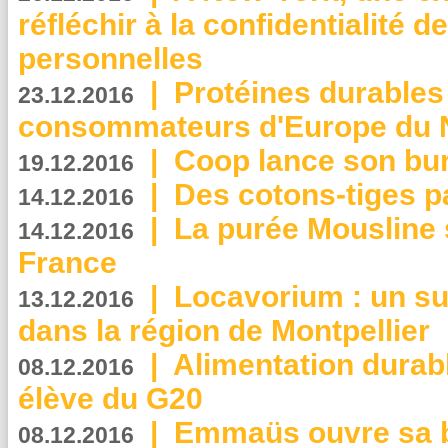
réfléchir à la confidentialité 
personnelles
|
Protéines durables 
23.12.2016
consommateurs d'Europe du 
|
Coop lance son bur
19.12.2016
|
Des cotons-tiges pa
14.12.2016
|
La purée Mousline 
14.12.2016
France
|
Locavorium : un s
13.12.2016
dans la région de Montpellier
|
Alimentation durab
08.12.2016
élève du G20
|
Emmaüs ouvre sa bo
08.12.2016