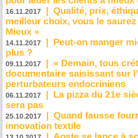
pour aider les clients à mie
|
Qualité, prix, éthiqu
16.11.2017
meilleur choix, vous le saure
Mieux »
|
Peut-on manger mi
14.11.2017
plus ?
|
« Demain, tous crét
09.11.2017
documentaire saisissant sur l
perturbateurs endocriniens
|
La pizza du 21e siè
06.11.2017
sera pas
|
Quand fausse fourr
25.10.2017
innovation textile
|
Aoste se lance à so
13.10.2017