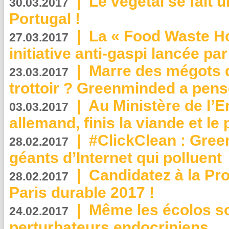
|
Le végétal se fait 
30.03.2017
Portugal !
|
La « Food Waste Hot
27.03.2017
initiative anti-gaspi lancée pa
|
Marre des mégots q
23.03.2017
trottoir ? Greenminded a pens
|
Au Ministère de l’
03.03.2017
allemand, finis la viande et le
|
#ClickClean : Gree
28.02.2017
géants d’Internet qui polluent
|
Candidatez à la Pr
28.02.2017
Paris durable 2017 !
|
Même les écolos s
24.02.2017
perturbateurs endocriniens