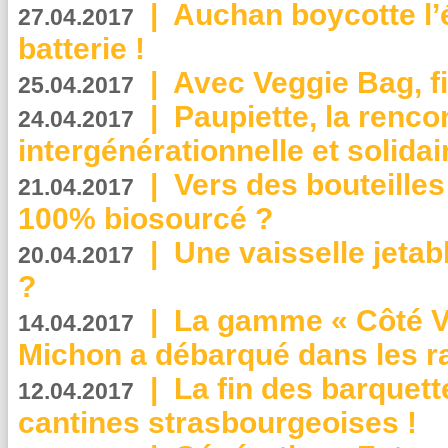
|
Auchan boycotte l’
27.04.2017
batterie !
|
Avec Veggie Bag, fi
25.04.2017
|
Paupiette, la renco
24.04.2017
intergénérationnelle et solidair
|
Vers des bouteilles
21.04.2017
100% biosourcé ?
|
Une vaisselle jeta
20.04.2017
?
|
La gamme « Côté Vé
14.04.2017
Michon a débarqué dans les r
|
La fin des barquett
12.04.2017
cantines strasbourgeoises !