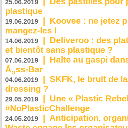
|
Des pastilles pour 
25.06.2019
plastique
|
Koovee : ne jetez p
19.06.2019
mangez-les !
|
Deliveroo : des pla
14.06.2019
et bientôt sans plastique ?
|
Halte au gaspi dan
07.06.2019
Ã„ss-Bar
|
SKFK, le bruit de l
04.06.2019
dressing ?
|
Une « Plastic Rebe
29.05.2019
#NoPlasticChallenge
|
Anticipation, organi
24.05.2019
Waste engage les organisate