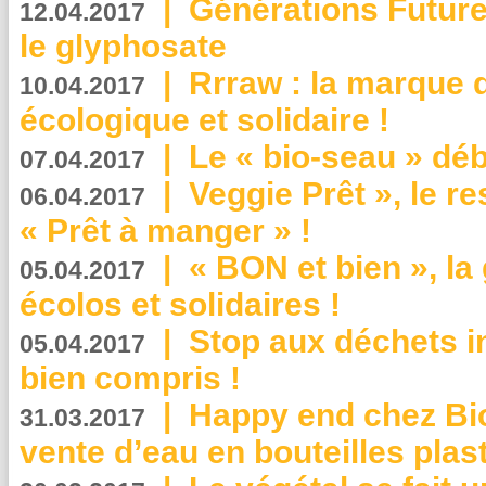
|
Générations Future
12.04.2017
le glyphosate
|
Rrraw : la marque 
10.04.2017
écologique et solidaire !
|
Le « bio-seau » déb
07.04.2017
|
Veggie Prêt », le r
06.04.2017
« Prêt à manger » !
|
« BON et bien », l
05.04.2017
écolos et solidaires !
|
Stop aux déchets i
05.04.2017
bien compris !
|
Happy end chez Bio
31.03.2017
vente d’eau en bouteilles plas