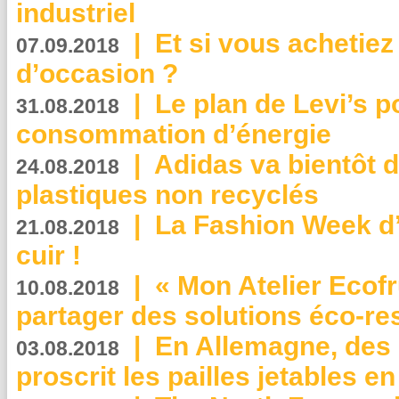
industriel
|
Et si vous achetie
07.09.2018
d’occasion ?
|
Le plan de Levi’s p
31.08.2018
consommation d’énergie
|
Adidas va bientôt d
24.08.2018
plastiques non recyclés
|
La Fashion Week d’
21.08.2018
cuir !
|
« Mon Atelier Ecofr
10.08.2018
partager des solutions éco-r
|
En Allemagne, des
03.08.2018
proscrit les pailles jetables e