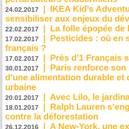
|
IKEA Kid’s Adventu
24.02.2017
sensibiliser aux enjeux du d
|
La folle épopée de 
22.02.2017
|
Pesticides : où en 
17.02.2017
français ?
|
Près d’1 Français su
17.02.2017
|
Paris renforce son
30.01.2017
d’une alimentation durable et 
urbaine
|
Avec Lilo, le jardin
20.01.2017
|
Ralph Lauren s’eng
18.01.2017
contre la déforestation
|
A New-York, une exp
26.12.2016