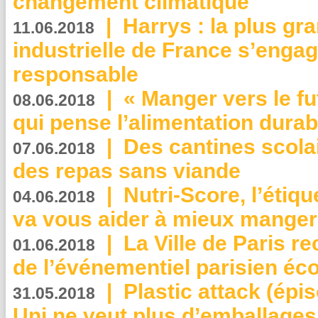
changement climatique
|
Harrys : la plus gr
11.06.2018
industrielle de France s’engag
responsable
|
« Manger vers le fu
08.06.2018
qui pense l’alimentation dura
|
Des cantines scola
07.06.2018
des repas sans viande
|
Nutri-Score, l’étiqu
04.06.2018
va vous aider à mieux manger
|
La Ville de Paris r
01.06.2018
de l’événementiel parisien éc
|
Plastic attack (épi
31.05.2018
Uni ne veut plus d’emballages