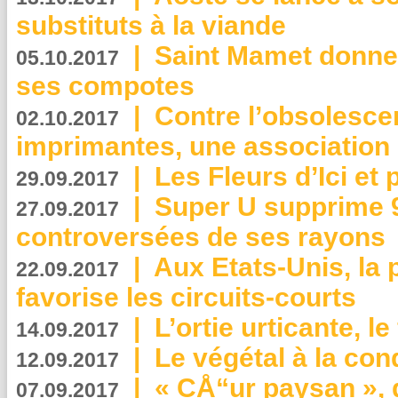
substituts à la viande
|
Saint Mamet donne 
05.10.2017
ses compotes
|
Contre l’obsolesc
02.10.2017
imprimantes, une association 
|
Les Fleurs d’Ici et p
29.09.2017
|
Super U supprime 
27.09.2017
controversées de ses rayons
|
Aux Etats-Unis, la
22.09.2017
favorise les circuits-courts
|
L’ortie urticante, le
14.09.2017
|
Le végétal à la con
12.09.2017
|
« CÅ“ur paysan », 
07.09.2017