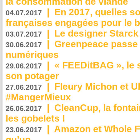
la consommation de viande
|
En 2017, quelles so
04.07.2017
françaises engagées pour le b
|
Le designer Starck 
03.07.2017
|
Greenpeace passe a
30.06.2017
numériques
|
« FEEDitBAG », le s
29.06.2017
son potager
|
Fleury Michon et Ul
27.06.2017
#MangerMieux
|
CleanCup, la fontai
26.06.2017
les gobelets !
|
Amazon et Whole F
23.06.2017
qu’un ...