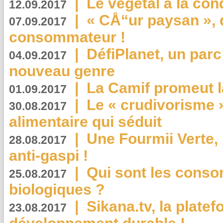
|
Le végétal à la con
12.09.2017
|
« CÅ“ur paysan », 
07.09.2017
consommateur !
|
DéfiPlanet, un parc
04.09.2017
nouveau genre
|
La Camif promeut l
01.09.2017
|
Le « crudivorisme 
30.08.2017
alimentaire qui séduit
|
Une Fourmii Verte, 
28.08.2017
anti-gaspi !
|
Qui sont les cons
25.08.2017
biologiques ?
|
Sikana.tv, la plate
23.08.2017