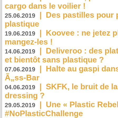
cargo dans le voilier !
|
Des pastilles pour 
25.06.2019
plastique
|
Koovee : ne jetez p
19.06.2019
mangez-les !
|
Deliveroo : des pla
14.06.2019
et bientôt sans plastique ?
|
Halte au gaspi dan
07.06.2019
Ã„ss-Bar
|
SKFK, le bruit de l
04.06.2019
dressing ?
|
Une « Plastic Rebe
29.05.2019
#NoPlasticChallenge