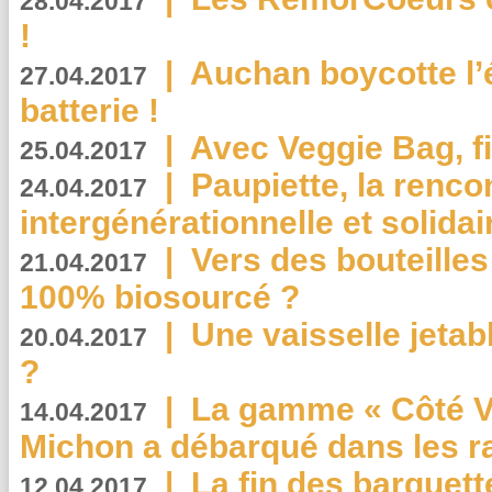
28.04.2017
!
|
Auchan boycotte l’
27.04.2017
batterie !
|
Avec Veggie Bag, fi
25.04.2017
|
Paupiette, la renco
24.04.2017
intergénérationnelle et solidair
|
Vers des bouteilles
21.04.2017
100% biosourcé ?
|
Une vaisselle jeta
20.04.2017
?
|
La gamme « Côté Vé
14.04.2017
Michon a débarqué dans les r
|
La fin des barquett
12.04.2017