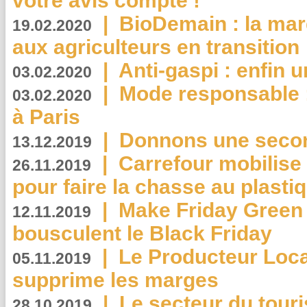
votre avis compte !
|
BioDemain : la mar
19.02.2020
aux agriculteurs en transition
|
Anti-gaspi : enfin 
03.02.2020
|
Mode responsable : 
03.02.2020
à Paris
|
Donnons une second
13.12.2019
|
Carrefour mobilis
26.11.2019
pour faire la chasse au plasti
|
Make Friday Green 
12.11.2019
bousculent le Black Friday
|
Le Producteur Local
05.11.2019
supprime les marges
|
Le secteur du touri
28.10.2019