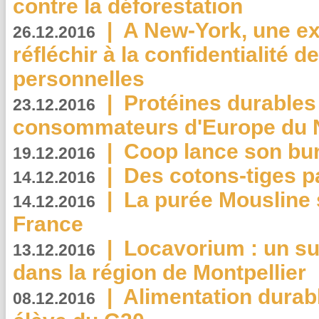
contre la déforestation
|
A New-York, une exp
26.12.2016
réfléchir à la confidentialité 
personnelles
|
Protéines durables 
23.12.2016
consommateurs d'Europe du 
|
Coop lance son bur
19.12.2016
|
Des cotons-tiges pa
14.12.2016
|
La purée Mousline 
14.12.2016
France
|
Locavorium : un s
13.12.2016
dans la région de Montpellier
|
Alimentation durab
08.12.2016