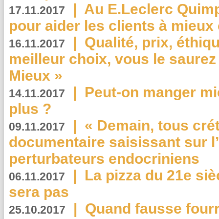
|
Au E.Leclerc Quimp
17.11.2017
pour aider les clients à mie
|
Qualité, prix, éthiqu
16.11.2017
meilleur choix, vous le saure
Mieux »
|
Peut-on manger mi
14.11.2017
plus ?
|
« Demain, tous crét
09.11.2017
documentaire saisissant sur l
perturbateurs endocriniens
|
La pizza du 21e siè
06.11.2017
sera pas
|
Quand fausse fourr
25.10.2017