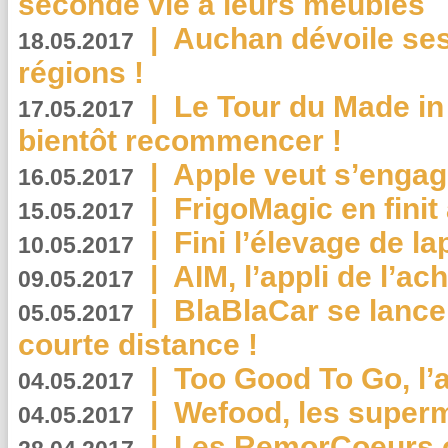
seconde vie à leurs meubles
|
Auchan dévoile se
18.05.2017
régions !
|
Le Tour du Made in
17.05.2017
bientôt recommencer !
|
Apple veut s’engage
16.05.2017
|
FrigoMagic en finit 
15.05.2017
|
Fini l’élevage de la
10.05.2017
|
AIM, l’appli de l’ac
09.05.2017
|
BlaBlaCar se lance
05.05.2017
courte distance !
|
Too Good To Go, l’a
04.05.2017
|
Wefood, les superm
04.05.2017
|
Les RemorCoeurs on