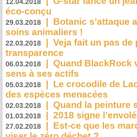
|
G-star lance un jea
12.04.2018
éco-conçu
|
Botanic s’attaque 
29.03.2018
soins animaliers !
|
Veja fait un pas de 
22.03.2018
transparence
|
Quand BlackRock v
06.03.2018
sens à ses actifs
|
Le crocodile de La
05.03.2018
des espèces menacées
|
Quand la peinture s
02.03.2018
|
2018 signe l’envol
01.03.2018
|
Est-ce que les mar
27.02.2018
viser le zéro déchet ?