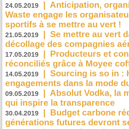
|
Anticipation, organi
24.05.2019
Waste engage les organisate
sportifs à se mettre au vert !
|
Se mettre au vert da
21.05.2019
décollage des compagnies aé
|
Producteurs et co
17.05.2019
réconciliés grâce à Moyee cof
|
Sourcing is so in 
14.05.2019
engagements dans la mode du
|
Absolut Vodka, la 
09.05.2019
qui inspire la transparence
|
Budget carbone rédu
30.04.2019
générations futures devront se