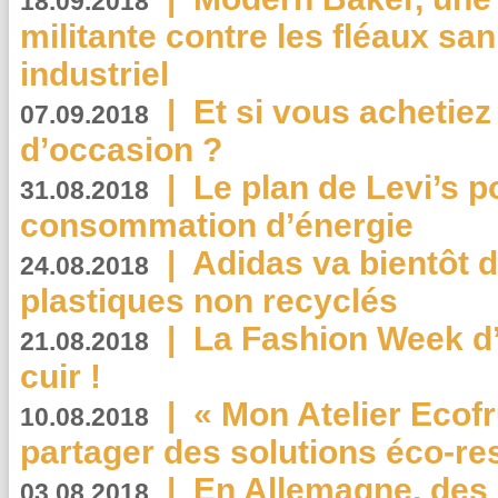
18.09.2018
militante contre les fléaux san
industriel
|
Et si vous achetie
07.09.2018
d’occasion ?
|
Le plan de Levi’s p
31.08.2018
consommation d’énergie
|
Adidas va bientôt d
24.08.2018
plastiques non recyclés
|
La Fashion Week d’
21.08.2018
cuir !
|
« Mon Atelier Ecofr
10.08.2018
partager des solutions éco-r
|
En Allemagne, des
03.08.2018