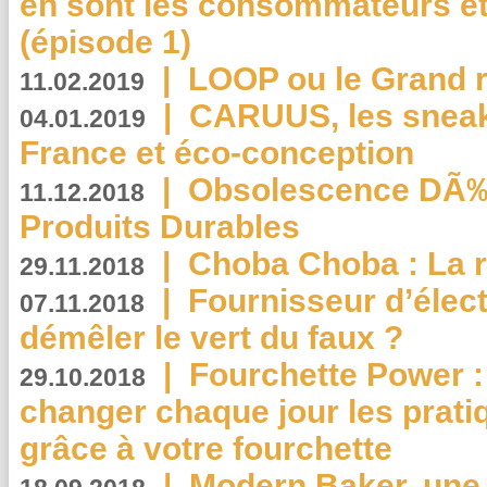
en sont les consommateurs et
(épisode 1)
|
LOOP ou le Grand r
11.02.2019
|
CARUUS, les sneake
04.01.2019
France et éco-conception
|
Obsolescence DÃ
11.12.2018
Produits Durables
|
Choba Choba : La r
29.11.2018
|
Fournisseur d’élec
07.11.2018
démêler le vert du faux ?
|
Fourchette Power 
29.10.2018
changer chaque jour les prati
grâce à votre fourchette
|
Modern Baker, une 