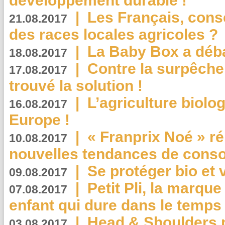
développement durable !
|
Les Français, consc
21.08.2017
des races locales agricoles ?
|
La Baby Box a déb
18.08.2017
|
Contre la surpêche
17.08.2017
trouvé la solution !
|
L’agriculture biolo
16.08.2017
Europe !
|
« Franprix Noé » ré
10.08.2017
nouvelles tendances de cons
|
Se protéger bio et 
09.08.2017
|
Petit Pli, la marqu
07.08.2017
enfant qui dure dans le temps 
|
Head & Shoulders
03.08.2017