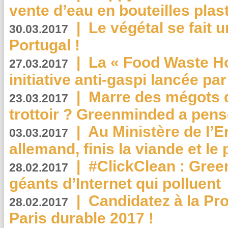
vente d’eau en bouteilles plas
|
Le végétal se fait 
30.03.2017
Portugal !
|
La « Food Waste Hot
27.03.2017
initiative anti-gaspi lancée pa
|
Marre des mégots q
23.03.2017
trottoir ? Greenminded a pens
|
Au Ministère de l’
03.03.2017
allemand, finis la viande et le
|
#ClickClean : Gree
28.02.2017
géants d’Internet qui polluent
|
Candidatez à la Pr
28.02.2017
Paris durable 2017 !