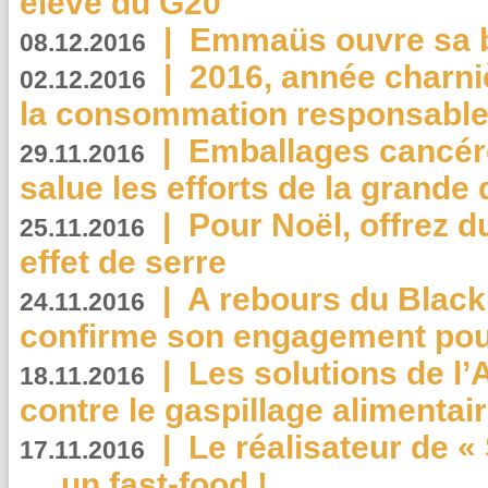
élève du G20
|
Emmaüs ouvre sa bo
08.12.2016
|
2016, année charni
02.12.2016
la consommation responsable
|
Emballages cancér
29.11.2016
salue les efforts de la grande 
|
Pour Noël, offrez d
25.11.2016
effet de serre
|
A rebours du Black
24.11.2016
confirme son engagement pour
|
Les solutions de l
18.11.2016
contre le gaspillage alimentair
|
Le réalisateur de «
17.11.2016
… un fast-food !