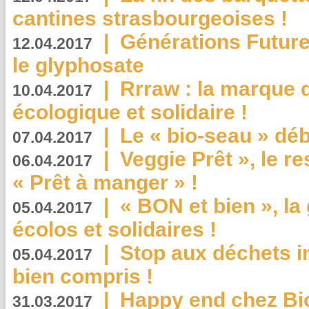
cantines strasbourgeoises !
|
Générations Future
12.04.2017
le glyphosate
|
Rrraw : la marque 
10.04.2017
écologique et solidaire !
|
Le « bio-seau » déb
07.04.2017
|
Veggie Prêt », le r
06.04.2017
« Prêt à manger » !
|
« BON et bien », l
05.04.2017
écolos et solidaires !
|
Stop aux déchets i
05.04.2017
bien compris !
|
Happy end chez Bio
31.03.2017