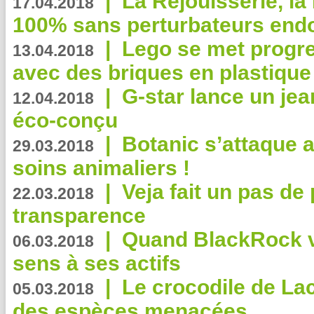
|
La Réjouisserie, la
17.04.2018
100% sans perturbateurs end
|
Lego se met progr
13.04.2018
avec des briques en plastique
|
G-star lance un jea
12.04.2018
éco-conçu
|
Botanic s’attaque 
29.03.2018
soins animaliers !
|
Veja fait un pas de 
22.03.2018
transparence
|
Quand BlackRock v
06.03.2018
sens à ses actifs
|
Le crocodile de La
05.03.2018
des espèces menacées