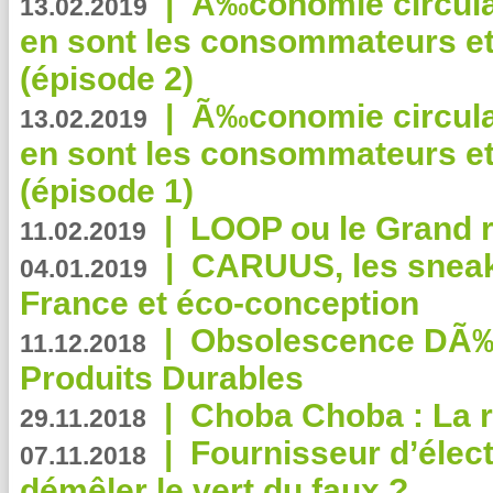
|
Ã‰conomie circulair
13.02.2019
en sont les consommateurs et
(épisode 2)
|
Ã‰conomie circulair
13.02.2019
en sont les consommateurs et
(épisode 1)
|
LOOP ou le Grand r
11.02.2019
|
CARUUS, les sneake
04.01.2019
France et éco-conception
|
Obsolescence DÃ
11.12.2018
Produits Durables
|
Choba Choba : La r
29.11.2018
|
Fournisseur d’élec
07.11.2018
démêler le vert du faux ?