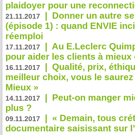
plaidoyer pour une reconnecti
|
Donner un autre se
21.11.2017
(épisode 1) : quand ENVIE inci
réemploi
|
Au E.Leclerc Quimp
17.11.2017
pour aider les clients à mie
|
Qualité, prix, éthiqu
16.11.2017
meilleur choix, vous le saure
Mieux »
|
Peut-on manger mi
14.11.2017
plus ?
|
« Demain, tous crét
09.11.2017
documentaire saisissant sur l