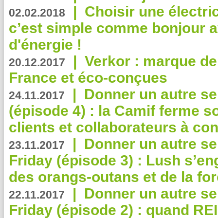
|
Choisir une électri
02.02.2018
c’est simple comme bonjour 
d'énergie !
|
Verkor : marque de
20.12.2017
France et éco-conçues
|
Donner un autre se
24.11.2017
(épisode 4) : la Camif ferme so
clients et collaborateurs à 
|
Donner un autre se
23.11.2017
Friday (épisode 3) : Lush s’en
des orangs-outans et de la for
|
Donner un autre se
22.11.2017
Friday (épisode 2) : quand RE