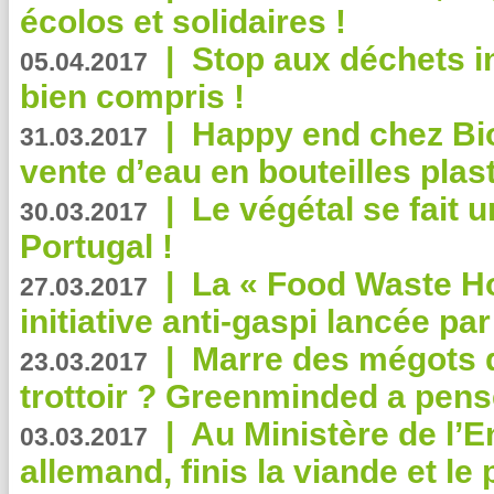
écolos et solidaires !
|
Stop aux déchets i
05.04.2017
bien compris !
|
Happy end chez Bio
31.03.2017
vente d’eau en bouteilles plas
|
Le végétal se fait 
30.03.2017
Portugal !
|
La « Food Waste Hot
27.03.2017
initiative anti-gaspi lancée pa
|
Marre des mégots q
23.03.2017
trottoir ? Greenminded a pens
|
Au Ministère de l’
03.03.2017
allemand, finis la viande et le