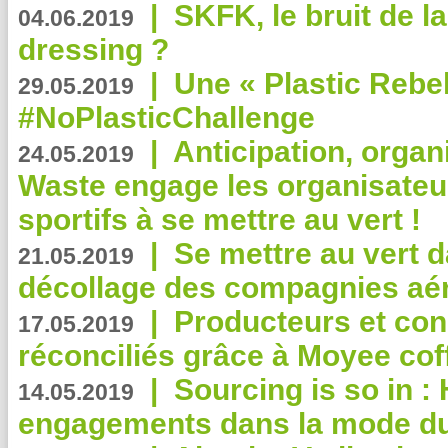
|
SKFK, le bruit de l
04.06.2019
dressing ?
|
Une « Plastic Rebe
29.05.2019
#NoPlasticChallenge
|
Anticipation, organi
24.05.2019
Waste engage les organisate
sportifs à se mettre au vert !
|
Se mettre au vert da
21.05.2019
décollage des compagnies aé
|
Producteurs et co
17.05.2019
réconciliés grâce à Moyee cof
|
Sourcing is so in 
14.05.2019
engagements dans la mode du