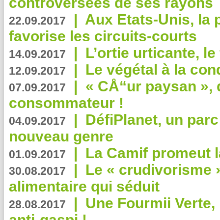
controversées de ses rayons
|
Aux Etats-Unis, la
22.09.2017
favorise les circuits-courts
|
L’ortie urticante, le
14.09.2017
|
Le végétal à la con
12.09.2017
|
« CÅ“ur paysan », 
07.09.2017
consommateur !
|
DéfiPlanet, un parc
04.09.2017
nouveau genre
|
La Camif promeut l
01.09.2017
|
Le « crudivorisme 
30.08.2017
alimentaire qui séduit
|
Une Fourmii Verte, 
28.08.2017
anti-gaspi !