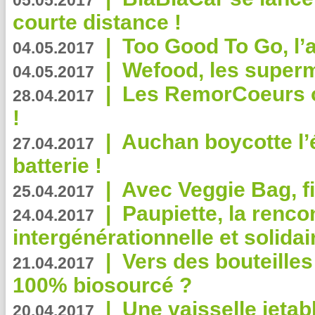
05.05.2017
courte distance !
|
Too Good To Go, l’a
04.05.2017
|
Wefood, les superm
04.05.2017
|
Les RemorCoeurs on
28.04.2017
!
|
Auchan boycotte l’
27.04.2017
batterie !
|
Avec Veggie Bag, fi
25.04.2017
|
Paupiette, la renco
24.04.2017
intergénérationnelle et solidair
|
Vers des bouteilles
21.04.2017
100% biosourcé ?
|
Une vaisselle jeta
20.04.2017