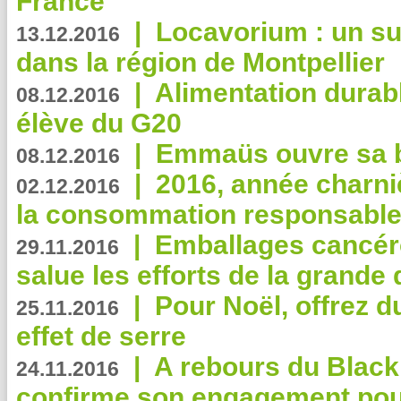
France
|
Locavorium : un s
13.12.2016
dans la région de Montpellier
|
Alimentation durab
08.12.2016
élève du G20
|
Emmaüs ouvre sa bo
08.12.2016
|
2016, année charni
02.12.2016
la consommation responsable
|
Emballages cancér
29.11.2016
salue les efforts de la grande 
|
Pour Noël, offrez d
25.11.2016
effet de serre
|
A rebours du Black
24.11.2016
confirme son engagement pour