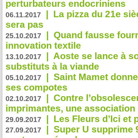
perturbateurs endocriniens
|
La pizza du 21e siè
06.11.2017
sera pas
|
Quand fausse fourr
25.10.2017
innovation textile
|
Aoste se lance à so
13.10.2017
substituts à la viande
|
Saint Mamet donne 
05.10.2017
ses compotes
|
Contre l’obsolesc
02.10.2017
imprimantes, une association 
|
Les Fleurs d’Ici et p
29.09.2017
|
Super U supprime 
27.09.2017