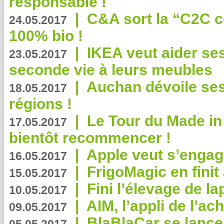
responsable !
|
C&A sort la “C2C c
24.05.2017
100% bio !
|
IKEA veut aider se
23.05.2017
seconde vie à leurs meubles
|
Auchan dévoile se
18.05.2017
régions !
|
Le Tour du Made in
17.05.2017
bientôt recommencer !
|
Apple veut s’engage
16.05.2017
|
FrigoMagic en finit 
15.05.2017
|
Fini l’élevage de la
10.05.2017
|
AIM, l’appli de l’ac
09.05.2017
|
BlaBlaCar se lance