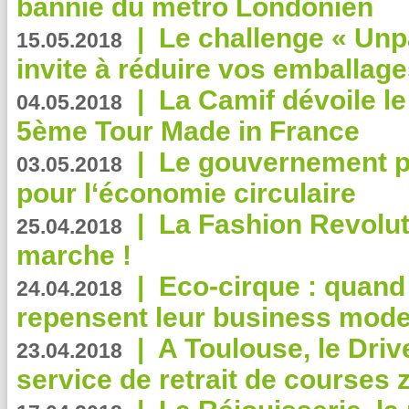
bannie du métro Londonien
|
Le challenge « Unp
15.05.2018
invite à réduire vos emballage
|
La Camif dévoile 
04.05.2018
5ème Tour Made in France
|
Le gouvernement p
03.05.2018
pour l‘économie circulaire
|
La Fashion Revolut
25.04.2018
marche !
|
Eco-cirque : quand
24.04.2018
repensent leur business mode
|
A Toulouse, le Driv
23.04.2018
service de retrait de courses 