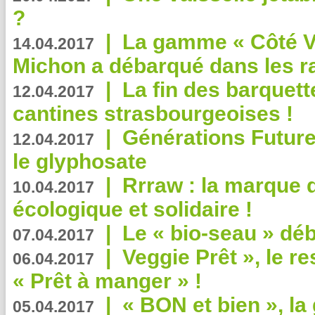
?
|
La gamme « Côté Vé
14.04.2017
Michon a débarqué dans les r
|
La fin des barquett
12.04.2017
cantines strasbourgeoises !
|
Générations Future
12.04.2017
le glyphosate
|
Rrraw : la marque 
10.04.2017
écologique et solidaire !
|
Le « bio-seau » déb
07.04.2017
|
Veggie Prêt », le r
06.04.2017
« Prêt à manger » !
|
« BON et bien », l
05.04.2017