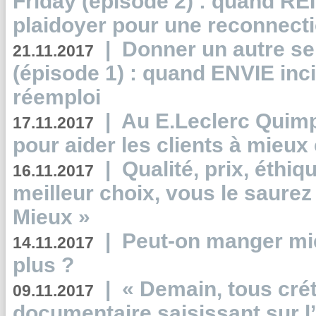
Friday (épisode 2) : quand RE
plaidoyer pour une reconnecti
|
Donner un autre se
21.11.2017
(épisode 1) : quand ENVIE inci
réemploi
|
Au E.Leclerc Quimp
17.11.2017
pour aider les clients à mie
|
Qualité, prix, éthiqu
16.11.2017
meilleur choix, vous le saure
Mieux »
|
Peut-on manger mi
14.11.2017
plus ?
|
« Demain, tous crét
09.11.2017
documentaire saisissant sur l