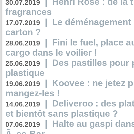
|
Henri Rose : de la
30.07.2019
fragrances
|
Le déménagement 2.
17.07.2019
carton ?
|
Fini le fuel, place a
28.06.2019
cargo dans le voilier !
|
Des pastilles pour 
25.06.2019
plastique
|
Koovee : ne jetez p
19.06.2019
mangez-les !
|
Deliveroo : des pla
14.06.2019
et bientôt sans plastique ?
|
Halte au gaspi dan
07.06.2019
Ã„ss-Bar