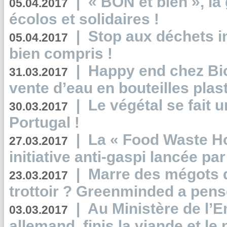
|
« BON et bien », l
05.04.2017
écolos et solidaires !
|
Stop aux déchets i
05.04.2017
bien compris !
|
Happy end chez Bio
31.03.2017
vente d’eau en bouteilles plas
|
Le végétal se fait 
30.03.2017
Portugal !
|
La « Food Waste Hot
27.03.2017
initiative anti-gaspi lancée pa
|
Marre des mégots q
23.03.2017
trottoir ? Greenminded a pens
|
Au Ministère de l’
03.03.2017
allemand, finis la viande et le