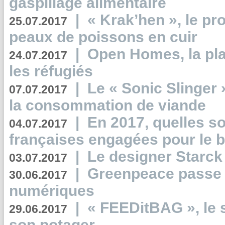
gaspillage alimentaire
|
« Krak’hen », le pr
25.07.2017
peaux de poissons en cuir
|
Open Homes, la pla
24.07.2017
les réfugiés
|
Le « Sonic Slinger »
07.07.2017
la consommation de viande
|
En 2017, quelles so
04.07.2017
françaises engagées pour le b
|
Le designer Starck 
03.07.2017
|
Greenpeace passe a
30.06.2017
numériques
|
« FEEDitBAG », le s
29.06.2017
son potager