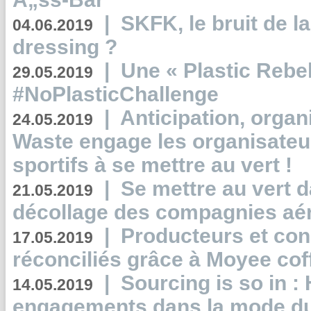
|
SKFK, le bruit de l
04.06.2019
dressing ?
|
Une « Plastic Rebe
29.05.2019
#NoPlasticChallenge
|
Anticipation, organi
24.05.2019
Waste engage les organisate
sportifs à se mettre au vert !
|
Se mettre au vert da
21.05.2019
décollage des compagnies aé
|
Producteurs et co
17.05.2019
réconciliés grâce à Moyee cof
|
Sourcing is so in 
14.05.2019
engagements dans la mode du