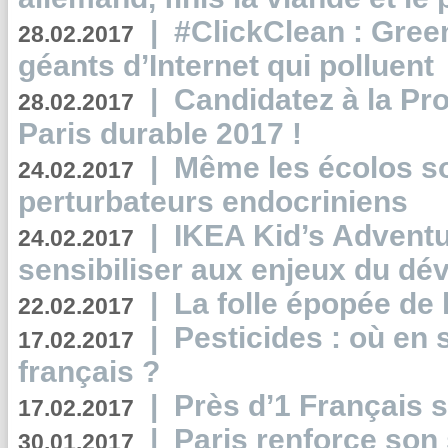
|
#ClickClean : Gree
28.02.2017
géants d’Internet qui polluent
|
Candidatez à la Pr
28.02.2017
Paris durable 2017 !
|
Même les écolos s
24.02.2017
perturbateurs endocriniens
|
IKEA Kid’s Adventu
24.02.2017
sensibiliser aux enjeux du d
|
La folle épopée de 
22.02.2017
|
Pesticides : où en 
17.02.2017
français ?
|
Près d’1 Français su
17.02.2017
|
Paris renforce son
30.01.2017