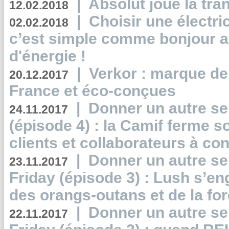
|
Absolut joue la tr
12.02.2018
|
Choisir une électri
02.02.2018
c’est simple comme bonjour 
d'énergie !
|
Verkor : marque de
20.12.2017
France et éco-conçues
|
Donner un autre se
24.11.2017
(épisode 4) : la Camif ferme so
clients et collaborateurs à 
|
Donner un autre se
23.11.2017
Friday (épisode 3) : Lush s’en
des orangs-outans et de la for
|
Donner un autre se
22.11.2017