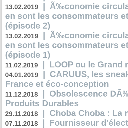
|
Ã‰conomie circulair
13.02.2019
en sont les consommateurs et
(épisode 2)
|
Ã‰conomie circulair
13.02.2019
en sont les consommateurs et
(épisode 1)
|
LOOP ou le Grand r
11.02.2019
|
CARUUS, les sneake
04.01.2019
France et éco-conception
|
Obsolescence DÃ
11.12.2018
Produits Durables
|
Choba Choba : La r
29.11.2018
|
Fournisseur d’élec
07.11.2018