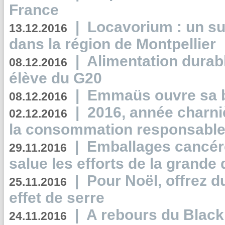
France
|
Locavorium : un s
13.12.2016
dans la région de Montpellier
|
Alimentation durab
08.12.2016
élève du G20
|
Emmaüs ouvre sa bo
08.12.2016
|
2016, année charni
02.12.2016
la consommation responsable
|
Emballages cancér
29.11.2016
salue les efforts de la grande 
|
Pour Noël, offrez d
25.11.2016
effet de serre
|
A rebours du Black
24.11.2016