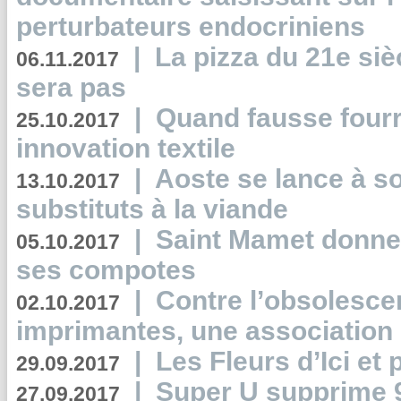
perturbateurs endocriniens
|
La pizza du 21e siè
06.11.2017
sera pas
|
Quand fausse fourr
25.10.2017
innovation textile
|
Aoste se lance à so
13.10.2017
substituts à la viande
|
Saint Mamet donne 
05.10.2017
ses compotes
|
Contre l’obsolesc
02.10.2017
imprimantes, une association 
|
Les Fleurs d’Ici et p
29.09.2017
|
Super U supprime 
27.09.2017