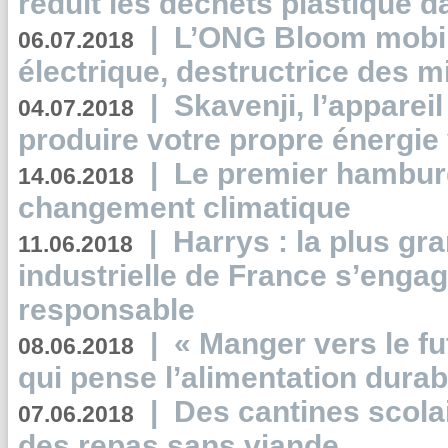
réduit les déchets plastique 
|
L’ONG Bloom mobil
06.07.2018
électrique, destructrice des m
|
Skavenji, l’apparei
04.07.2018
produire votre propre énergie
|
Le premier hambur
14.06.2018
changement climatique
|
Harrys : la plus gr
11.06.2018
industrielle de France s’engag
responsable
|
« Manger vers le fu
08.06.2018
qui pense l’alimentation dura
|
Des cantines scola
07.06.2018
des repas sans viande