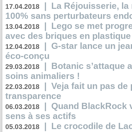
|
La Réjouisserie, la
17.04.2018
100% sans perturbateurs end
|
Lego se met progr
13.04.2018
avec des briques en plastique
|
G-star lance un jea
12.04.2018
éco-conçu
|
Botanic s’attaque 
29.03.2018
soins animaliers !
|
Veja fait un pas de 
22.03.2018
transparence
|
Quand BlackRock v
06.03.2018
sens à ses actifs
|
Le crocodile de La
05.03.2018