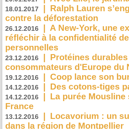
|
Ralph Lauren s’eng
18.01.2017
contre la déforestation
|
A New-York, une exp
26.12.2016
réfléchir à la confidentialité 
personnelles
|
Protéines durables 
23.12.2016
consommateurs d'Europe du 
|
Coop lance son bur
19.12.2016
|
Des cotons-tiges pa
14.12.2016
|
La purée Mousline 
14.12.2016
France
|
Locavorium : un s
13.12.2016
dans la région de Montpellier