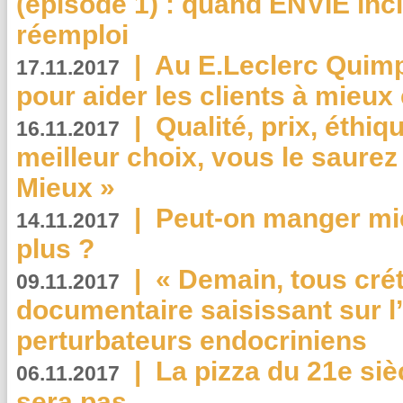
(épisode 1) : quand ENVIE inci
réemploi
|
Au E.Leclerc Quimp
17.11.2017
pour aider les clients à mie
|
Qualité, prix, éthiqu
16.11.2017
meilleur choix, vous le saure
Mieux »
|
Peut-on manger mi
14.11.2017
plus ?
|
« Demain, tous crét
09.11.2017
documentaire saisissant sur l
perturbateurs endocriniens
|
La pizza du 21e siè
06.11.2017
sera pas