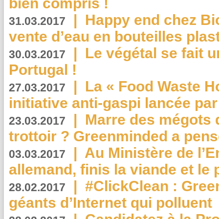
bien compris !
|
Happy end chez Bio
31.03.2017
vente d’eau en bouteilles plas
|
Le végétal se fait 
30.03.2017
Portugal !
|
La « Food Waste Hot
27.03.2017
initiative anti-gaspi lancée pa
|
Marre des mégots q
23.03.2017
trottoir ? Greenminded a pens
|
Au Ministère de l’
03.03.2017
allemand, finis la viande et le
|
#ClickClean : Gree
28.02.2017
géants d’Internet qui polluent