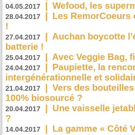
|
Wefood, les superm
04.05.2017
|
Les RemorCoeurs on
28.04.2017
!
|
Auchan boycotte l’
27.04.2017
batterie !
|
Avec Veggie Bag, fi
25.04.2017
|
Paupiette, la renco
24.04.2017
intergénérationnelle et solidair
|
Vers des bouteilles
21.04.2017
100% biosourcé ?
|
Une vaisselle jeta
20.04.2017
?
|
La gamme « Côté Vé
14.04.2017