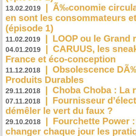
|
Ã‰conomie circulair
13.02.2019
en sont les consommateurs et
(épisode 1)
|
LOOP ou le Grand r
11.02.2019
|
CARUUS, les sneake
04.01.2019
France et éco-conception
|
Obsolescence DÃ
11.12.2018
Produits Durables
|
Choba Choba : La r
29.11.2018
|
Fournisseur d’élec
07.11.2018
démêler le vert du faux ?
|
Fourchette Power 
29.10.2018
changer chaque jour les prati