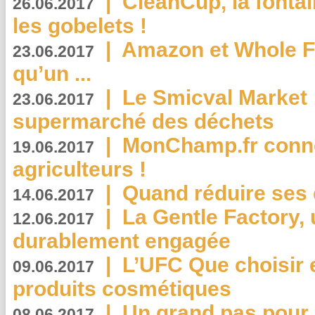
|
CleanCup, la fontai
26.06.2017
les gobelets !
|
Amazon et Whole F
23.06.2017
qu’un ...
|
Le Smicval Market :
23.06.2017
supermarché des déchets
|
MonChamp.fr conne
19.06.2017
agriculteurs !
|
Quand réduire ses 
14.06.2017
|
La Gentle Factory, 
12.06.2017
durablement engagée
|
L’UFC Que choisir e
09.06.2017
produits cosmétiques
|
Un grand pas pour 
08.06.2017