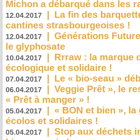
Michon a débarqué dans les r
|
La fin des barquett
12.04.2017
cantines strasbourgeoises !
|
Générations Future
12.04.2017
le glyphosate
|
Rrraw : la marque 
10.04.2017
écologique et solidaire !
|
Le « bio-seau » déb
07.04.2017
|
Veggie Prêt », le r
06.04.2017
« Prêt à manger » !
|
« BON et bien », l
05.04.2017
écolos et solidaires !
|
Stop aux déchets i
05.04.2017