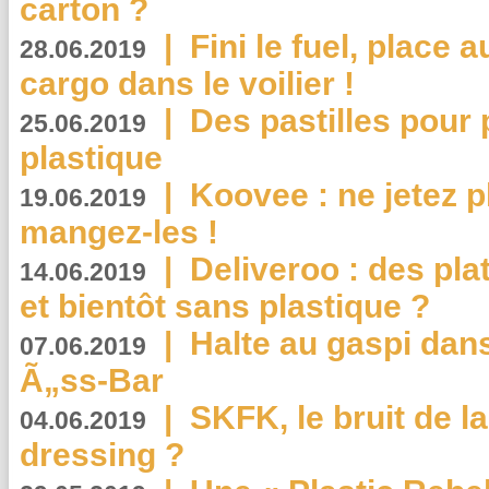
carton ?
|
Fini le fuel, place a
28.06.2019
cargo dans le voilier !
|
Des pastilles pour 
25.06.2019
plastique
|
Koovee : ne jetez p
19.06.2019
mangez-les !
|
Deliveroo : des pla
14.06.2019
et bientôt sans plastique ?
|
Halte au gaspi dan
07.06.2019
Ã„ss-Bar
|
SKFK, le bruit de l
04.06.2019
dressing ?