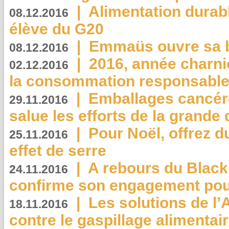
|
Alimentation durab
08.12.2016
élève du G20
|
Emmaüs ouvre sa bo
08.12.2016
|
2016, année charni
02.12.2016
la consommation responsable
|
Emballages cancér
29.11.2016
salue les efforts de la grande 
|
Pour Noël, offrez d
25.11.2016
effet de serre
|
A rebours du Black
24.11.2016
confirme son engagement pour
|
Les solutions de l
18.11.2016
contre le gaspillage alimentair