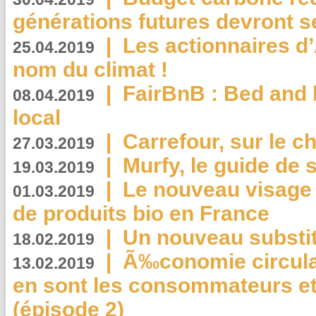
générations futures devront se
|
Les actionnaires 
25.04.2019
nom du climat !
|
FairBnB : Bed and 
08.04.2019
local
|
Carrefour, sur le c
27.03.2019
|
Murfy, le guide de 
19.03.2019
|
Le nouveau visag
01.03.2019
de produits bio en France
|
Un nouveau substit
18.02.2019
|
Ã‰conomie circulair
13.02.2019
en sont les consommateurs et
(épisode 2)