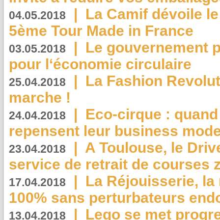
|
La Camif dévoile 
04.05.2018
5ème Tour Made in France
|
Le gouvernement p
03.05.2018
pour l‘économie circulaire
|
La Fashion Revolut
25.04.2018
marche !
|
Eco-cirque : quand
24.04.2018
repensent leur business mode
|
A Toulouse, le Driv
23.04.2018
service de retrait de courses 
|
La Réjouisserie, la
17.04.2018
100% sans perturbateurs end
|
Lego se met progr
13.04.2018