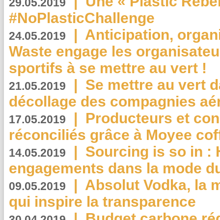
|
Une « Plastic Rebe
29.05.2019
#NoPlasticChallenge
|
Anticipation, organi
24.05.2019
Waste engage les organisate
sportifs à se mettre au vert !
|
Se mettre au vert da
21.05.2019
décollage des compagnies aé
|
Producteurs et co
17.05.2019
réconciliés grâce à Moyee cof
|
Sourcing is so in 
14.05.2019
engagements dans la mode du
|
Absolut Vodka, la 
09.05.2019
qui inspire la transparence
|
Budget carbone rédu
30.04.2019