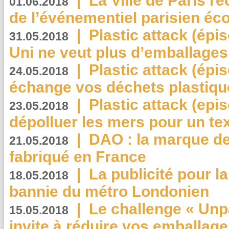
|
La Ville de Paris r
01.06.2018
de l’événementiel parisien éc
|
Plastic attack (épi
31.05.2018
Uni ne veut plus d’emballages
|
Plastic attack (épi
24.05.2018
échange vos déchets plastiqu
|
Plastic attack (epis
23.05.2018
dépolluer les mers pour un text
|
DAO : la marque de 
21.05.2018
fabriqué en France
|
La publicité pour la
18.05.2018
bannie du métro Londonien
|
Le challenge « Unp
15.05.2018
invite à réduire vos emballage