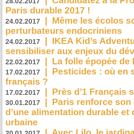
|
Candidatez à la Pr
28.02.2017
Paris durable 2017 !
|
Même les écolos s
24.02.2017
perturbateurs endocriniens
|
IKEA Kid’s Adventu
24.02.2017
sensibiliser aux enjeux du d
|
La folle épopée de 
22.02.2017
|
Pesticides : où en 
17.02.2017
français ?
|
Près d’1 Français su
17.02.2017
|
Paris renforce son
30.01.2017
d’une alimentation durable et 
urbaine
|
Avec Lilo, le jardin
20.01.2017