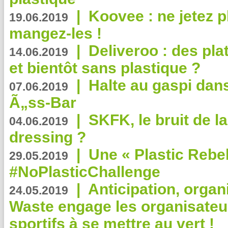
|
Koovee : ne jetez p
19.06.2019
mangez-les !
|
Deliveroo : des pla
14.06.2019
et bientôt sans plastique ?
|
Halte au gaspi dan
07.06.2019
Ã„ss-Bar
|
SKFK, le bruit de l
04.06.2019
dressing ?
|
Une « Plastic Rebe
29.05.2019
#NoPlasticChallenge
|
Anticipation, organi
24.05.2019
Waste engage les organisate
sportifs à se mettre au vert !