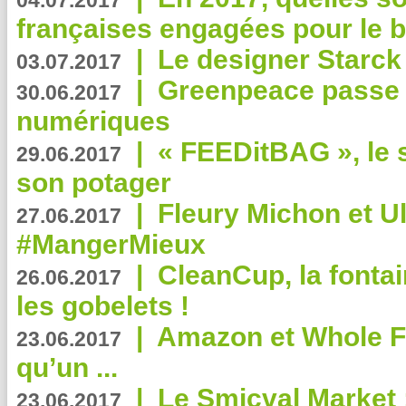
04.07.2017
françaises engagées pour le b
|
Le designer Starck 
03.07.2017
|
Greenpeace passe a
30.06.2017
numériques
|
« FEEDitBAG », le s
29.06.2017
son potager
|
Fleury Michon et Ul
27.06.2017
#MangerMieux
|
CleanCup, la fontai
26.06.2017
les gobelets !
|
Amazon et Whole F
23.06.2017
qu’un ...
|
Le Smicval Market :
23.06.2017