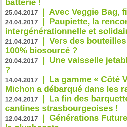
batterie !
|
Avec Veggie Bag, fi
25.04.2017
|
Paupiette, la renco
24.04.2017
intergénérationnelle et solidair
|
Vers des bouteilles
21.04.2017
100% biosourcé ?
|
Une vaisselle jeta
20.04.2017
?
|
La gamme « Côté Vé
14.04.2017
Michon a débarqué dans les r
|
La fin des barquett
12.04.2017
cantines strasbourgeoises !
|
Générations Future
12.04.2017