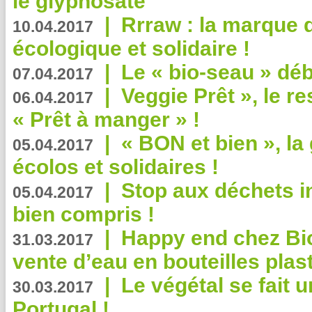
le glyphosate
|
Rrraw : la marque 
10.04.2017
écologique et solidaire !
|
Le « bio-seau » déb
07.04.2017
|
Veggie Prêt », le r
06.04.2017
« Prêt à manger » !
|
« BON et bien », l
05.04.2017
écolos et solidaires !
|
Stop aux déchets i
05.04.2017
bien compris !
|
Happy end chez Bio
31.03.2017
vente d’eau en bouteilles plas
|
Le végétal se fait 
30.03.2017
Portugal !