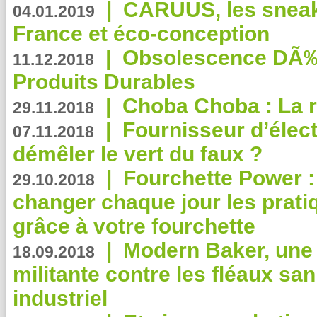
|
CARUUS, les sneake
04.01.2019
France et éco-conception
|
Obsolescence DÃ
11.12.2018
Produits Durables
|
Choba Choba : La r
29.11.2018
|
Fournisseur d’élec
07.11.2018
démêler le vert du faux ?
|
Fourchette Power 
29.10.2018
changer chaque jour les prati
grâce à votre fourchette
|
Modern Baker, une 
18.09.2018
militante contre les fléaux san
industriel