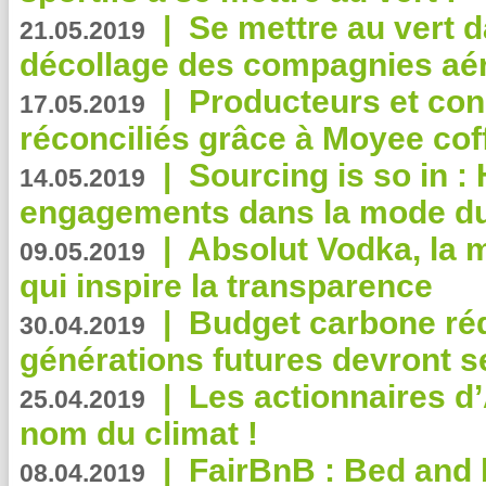
|
Se mettre au vert da
21.05.2019
décollage des compagnies aé
|
Producteurs et co
17.05.2019
réconciliés grâce à Moyee cof
|
Sourcing is so in 
14.05.2019
engagements dans la mode du
|
Absolut Vodka, la 
09.05.2019
qui inspire la transparence
|
Budget carbone rédu
30.04.2019
générations futures devront se
|
Les actionnaires 
25.04.2019
nom du climat !
|
FairBnB : Bed and 
08.04.2019