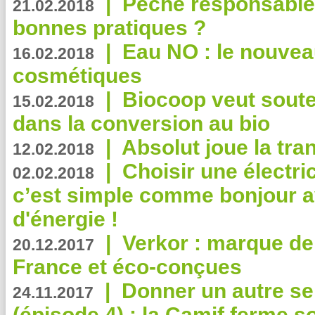
|
Pêche responsable,
21.02.2018
bonnes pratiques ?
|
Eau NO : le nouvea
16.02.2018
cosmétiques
|
Biocoop veut souten
15.02.2018
dans la conversion au bio
|
Absolut joue la tr
12.02.2018
|
Choisir une électri
02.02.2018
c’est simple comme bonjour 
d'énergie !
|
Verkor : marque de
20.12.2017
France et éco-conçues
|
Donner un autre se
24.11.2017
(épisode 4) : la Camif ferme so