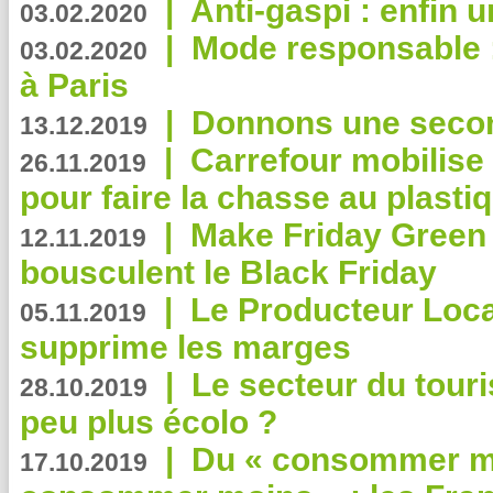
|
Anti-gaspi : enfin 
03.02.2020
|
Mode responsable : 
03.02.2020
à Paris
|
Donnons une second
13.12.2019
|
Carrefour mobilis
26.11.2019
pour faire la chasse au plasti
|
Make Friday Green 
12.11.2019
bousculent le Black Friday
|
Le Producteur Local
05.11.2019
supprime les marges
|
Le secteur du touri
28.10.2019
peu plus écolo ?
|
Du « consommer mi
17.10.2019