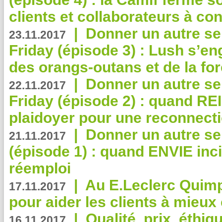
clients et collaborateurs à 
|
Donner un autre se
23.11.2017
Friday (épisode 3) : Lush s’en
des orangs-outans et de la for
|
Donner un autre se
22.11.2017
Friday (épisode 2) : quand RE
plaidoyer pour une reconnecti
|
Donner un autre se
21.11.2017
(épisode 1) : quand ENVIE inci
réemploi
|
Au E.Leclerc Quimp
17.11.2017
pour aider les clients à mie
|
Qualité, prix, éthiqu
16.11.2017