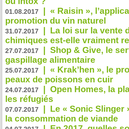
ou intox ?
|
« Raisin », l’applica
01.08.2017
promotion du vin naturel
|
La loi sur la vente
31.07.2017
chimiques est-elle vraiment r
|
Shop & Give, le serv
27.07.2017
gaspillage alimentaire
|
« Krak’hen », le pr
25.07.2017
peaux de poissons en cuir
|
Open Homes, la pla
24.07.2017
les réfugiés
|
Le « Sonic Slinger »
07.07.2017
la consommation de viande
|
En 2017, quelles so