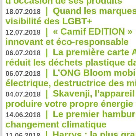
d’occasion de ses produits
|
Quand les marques
18.07.2018
visibilité des LGBT+
|
« Camif EDITION » :
12.07.2018
innovant et éco-responsable
|
La première carte 
06.07.2018
réduit les déchets plastique 
|
L’ONG Bloom mobil
06.07.2018
électrique, destructrice des m
|
Skavenji, l’apparei
04.07.2018
produire votre propre énergie
|
Le premier hambur
14.06.2018
changement climatique
|
Harrys : la plus gr
11.06.2018