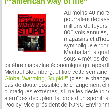
l'"american way of life"
Au moins 40 mort
pourraient dépasse
millions de foyers 
000 vols annulés, 
magasins et d'hôp
symbolique encore
Manhattan, à quel
sous 4 mètres d'e
célèbre magazine économique qui apparti
Michael Bloomberg, et titre cette semai
Global Warming, Stupid !"
(c'est le changem
pas de doute possible : le changement cl
climatiques extrêmes, s'il ne les déclen
stéroïdes décuplent la force d'un sportif, aff
Pooley, vice-président de l'ONG Environ