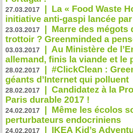
|
La « Food Waste Hot
27.03.2017
initiative anti-gaspi lancée pa
|
Marre des mégots q
23.03.2017
trottoir ? Greenminded a pens
|
Au Ministère de l’
03.03.2017
allemand, finis la viande et le
|
#ClickClean : Gree
28.02.2017
géants d’Internet qui polluent
|
Candidatez à la Pr
28.02.2017
Paris durable 2017 !
|
Même les écolos s
24.02.2017
perturbateurs endocriniens
|
IKEA Kid’s Adventu
24.02.2017