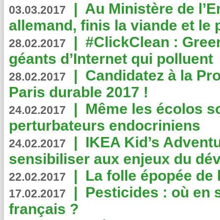
|
Au Ministère de l’
03.03.2017
allemand, finis la viande et le
|
#ClickClean : Gree
28.02.2017
géants d’Internet qui polluent
|
Candidatez à la Pr
28.02.2017
Paris durable 2017 !
|
Même les écolos s
24.02.2017
perturbateurs endocriniens
|
IKEA Kid’s Adventu
24.02.2017
sensibiliser aux enjeux du d
|
La folle épopée de 
22.02.2017
|
Pesticides : où en 
17.02.2017
français ?