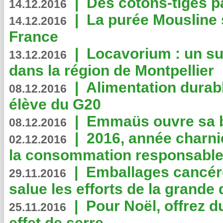
|
Des cotons-tiges pa
14.12.2016
|
La purée Mousline 
14.12.2016
France
|
Locavorium : un s
13.12.2016
dans la région de Montpellier
|
Alimentation durab
08.12.2016
élève du G20
|
Emmaüs ouvre sa bo
08.12.2016
|
2016, année charni
02.12.2016
la consommation responsable
|
Emballages cancér
29.11.2016
salue les efforts de la grande 
|
Pour Noël, offrez d
25.11.2016
effet de serre