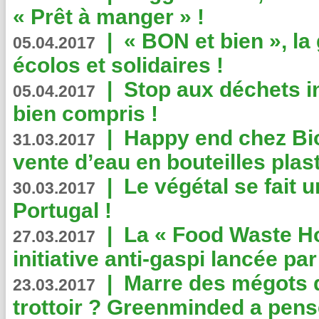
« Prêt à manger » !
|
« BON et bien », l
05.04.2017
écolos et solidaires !
|
Stop aux déchets i
05.04.2017
bien compris !
|
Happy end chez Bio
31.03.2017
vente d’eau en bouteilles plas
|
Le végétal se fait 
30.03.2017
Portugal !
|
La « Food Waste Hot
27.03.2017
initiative anti-gaspi lancée pa
|
Marre des mégots q
23.03.2017
trottoir ? Greenminded a pens