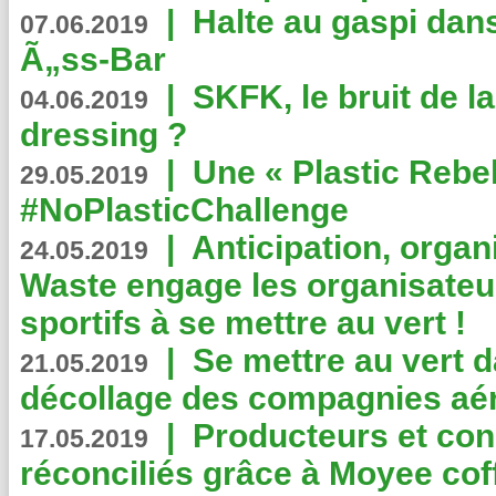
|
Halte au gaspi dan
07.06.2019
Ã„ss-Bar
|
SKFK, le bruit de l
04.06.2019
dressing ?
|
Une « Plastic Rebe
29.05.2019
#NoPlasticChallenge
|
Anticipation, organi
24.05.2019
Waste engage les organisate
sportifs à se mettre au vert !
|
Se mettre au vert da
21.05.2019
décollage des compagnies aé
|
Producteurs et co
17.05.2019
réconciliés grâce à Moyee cof