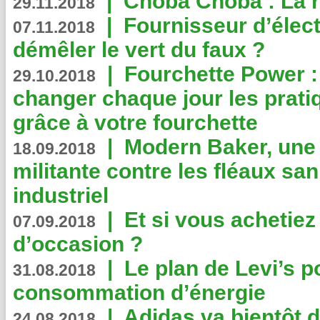
|
Choba Choba : La r
29.11.2018
|
Fournisseur d’élec
07.11.2018
démêler le vert du faux ?
|
Fourchette Power 
29.10.2018
changer chaque jour les prati
grâce à votre fourchette
|
Modern Baker, une 
18.09.2018
militante contre les fléaux san
industriel
|
Et si vous achetie
07.09.2018
d’occasion ?
|
Le plan de Levi’s p
31.08.2018
consommation d’énergie
|
Adidas va bientôt d
24.08.2018