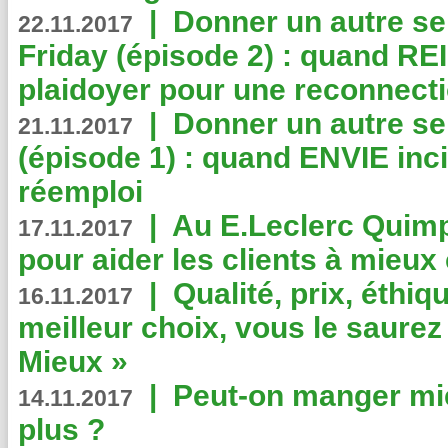
|
Donner un autre se
22.11.2017
Friday (épisode 2) : quand RE
plaidoyer pour une reconnecti
|
Donner un autre se
21.11.2017
(épisode 1) : quand ENVIE inci
réemploi
|
Au E.Leclerc Quimp
17.11.2017
pour aider les clients à mie
|
Qualité, prix, éthiqu
16.11.2017
meilleur choix, vous le saure
Mieux »
|
Peut-on manger mi
14.11.2017
plus ?