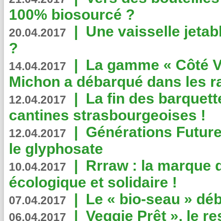
100% biosourcé ?
|
Une vaisselle jeta
20.04.2017
?
|
La gamme « Côté Vé
14.04.2017
Michon a débarqué dans les r
|
La fin des barquett
12.04.2017
cantines strasbourgeoises !
|
Générations Future
12.04.2017
le glyphosate
|
Rrraw : la marque 
10.04.2017
écologique et solidaire !
|
Le « bio-seau » déb
07.04.2017
|
Veggie Prêt », le r
06.04.2017