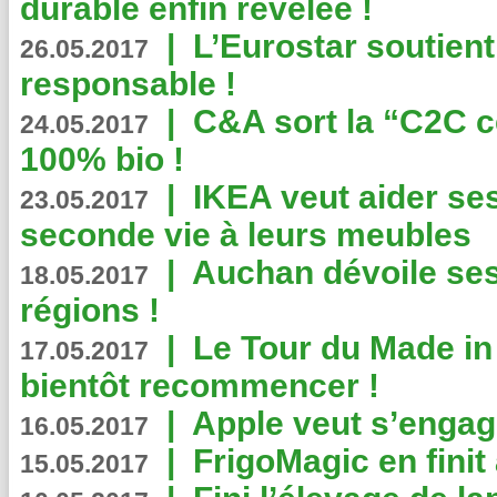
durable enfin révélée !
|
L’Eurostar soutient
26.05.2017
responsable !
|
C&A sort la “C2C c
24.05.2017
100% bio !
|
IKEA veut aider se
23.05.2017
seconde vie à leurs meubles
|
Auchan dévoile se
18.05.2017
régions !
|
Le Tour du Made in
17.05.2017
bientôt recommencer !
|
Apple veut s’engage
16.05.2017
|
FrigoMagic en finit 
15.05.2017