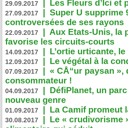
|
Les Fleurs d’Ici et p
29.09.2017
|
Super U supprime 
27.09.2017
controversées de ses rayons
|
Aux Etats-Unis, la
22.09.2017
favorise les circuits-courts
|
L’ortie urticante, le
14.09.2017
|
Le végétal à la con
12.09.2017
|
« CÅ“ur paysan », 
07.09.2017
consommateur !
|
DéfiPlanet, un parc
04.09.2017
nouveau genre
|
La Camif promeut l
01.09.2017
|
Le « crudivorisme 
30.08.2017