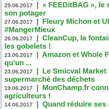
|
« FEEDitBAG », le s
29.06.2017
son potager
|
Fleury Michon et Ul
27.06.2017
#MangerMieux
|
CleanCup, la fontai
26.06.2017
les gobelets !
|
Amazon et Whole F
23.06.2017
qu’un ...
|
Le Smicval Market :
23.06.2017
supermarché des déchets
|
MonChamp.fr conne
19.06.2017
agriculteurs !
|
Quand réduire ses 
14.06.2017