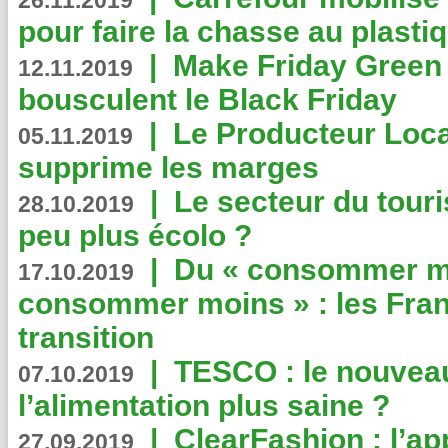
26.11.2019
pour faire la chasse au plasti
|
Make Friday Green 
12.11.2019
bousculent le Black Friday
|
Le Producteur Local
05.11.2019
supprime les marges
|
Le secteur du touri
28.10.2019
peu plus écolo ?
|
Du « consommer mi
17.10.2019
consommer moins » : les Fran
transition
|
TESCO : le nouvea
07.10.2019
l’alimentation plus saine ?
|
ClearFashion : l’ap
27.09.2019