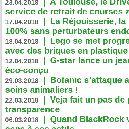
|
A Toulouse, le Driv
23.04.2018
service de retrait de courses 
|
La Réjouisserie, la
17.04.2018
100% sans perturbateurs end
|
Lego se met progr
13.04.2018
avec des briques en plastique
|
G-star lance un jea
12.04.2018
éco-conçu
|
Botanic s’attaque 
29.03.2018
soins animaliers !
|
Veja fait un pas de 
22.03.2018
transparence
|
Quand BlackRock v
06.03.2018
sens à ses actifs