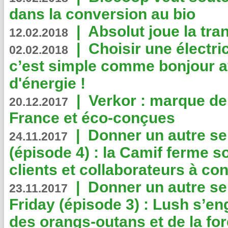
dans la conversion au bio
|
Absolut joue la tr
12.02.2018
|
Choisir une électri
02.02.2018
c’est simple comme bonjour 
d'énergie !
|
Verkor : marque de
20.12.2017
France et éco-conçues
|
Donner un autre se
24.11.2017
(épisode 4) : la Camif ferme so
clients et collaborateurs à 
|
Donner un autre se
23.11.2017
Friday (épisode 3) : Lush s’en
des orangs-outans et de la for