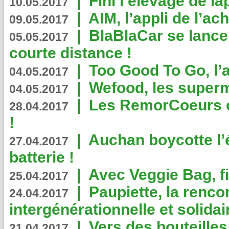
|
Fini l’élevage de la
10.05.2017
|
AIM, l’appli de l’ac
09.05.2017
|
BlaBlaCar se lance
05.05.2017
courte distance !
|
Too Good To Go, l’a
04.05.2017
|
Wefood, les superm
04.05.2017
|
Les RemorCoeurs on
28.04.2017
!
|
Auchan boycotte l’
27.04.2017
batterie !
|
Avec Veggie Bag, fi
25.04.2017
|
Paupiette, la renco
24.04.2017
intergénérationnelle et solidair
|
Vers des bouteilles
21.04.2017