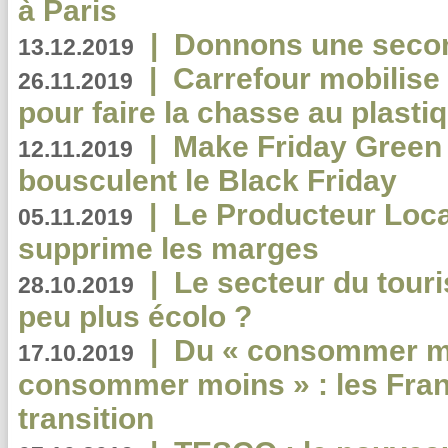
à Paris
|
Donnons une second
13.12.2019
|
Carrefour mobilis
26.11.2019
pour faire la chasse au plasti
|
Make Friday Green 
12.11.2019
bousculent le Black Friday
|
Le Producteur Local
05.11.2019
supprime les marges
|
Le secteur du touri
28.10.2019
peu plus écolo ?
|
Du « consommer mi
17.10.2019
consommer moins » : les Fran
transition