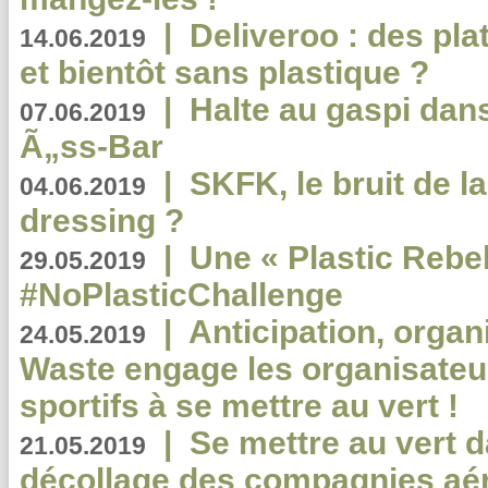
|
Deliveroo : des pla
14.06.2019
et bientôt sans plastique ?
|
Halte au gaspi dan
07.06.2019
Ã„ss-Bar
|
SKFK, le bruit de l
04.06.2019
dressing ?
|
Une « Plastic Rebe
29.05.2019
#NoPlasticChallenge
|
Anticipation, organi
24.05.2019
Waste engage les organisate
sportifs à se mettre au vert !
|
Se mettre au vert da
21.05.2019
décollage des compagnies aé