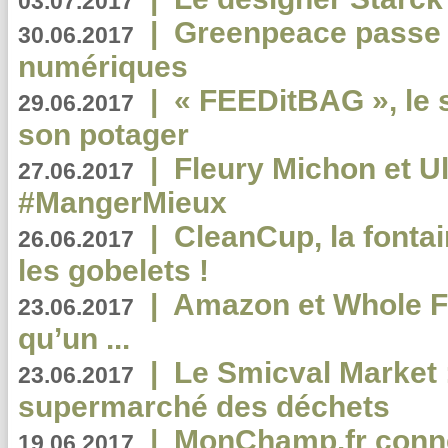
03.07.2017
|
Greenpeace passe a
30.06.2017
numériques
|
« FEEDitBAG », le s
29.06.2017
son potager
|
Fleury Michon et Ul
27.06.2017
#MangerMieux
|
CleanCup, la fontai
26.06.2017
les gobelets !
|
Amazon et Whole F
23.06.2017
qu’un ...
|
Le Smicval Market :
23.06.2017
supermarché des déchets
|
MonChamp.fr conne
19.06.2017