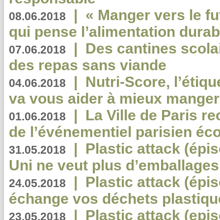
|
« Manger vers le fu
08.06.2018
qui pense l’alimentation dura
|
Des cantines scola
07.06.2018
des repas sans viande
|
Nutri-Score, l’étiqu
04.06.2018
va vous aider à mieux manger
|
La Ville de Paris r
01.06.2018
de l’événementiel parisien éc
|
Plastic attack (épi
31.05.2018
Uni ne veut plus d’emballages
|
Plastic attack (épi
24.05.2018
échange vos déchets plastiqu
|
Plastic attack (epis
23.05.2018