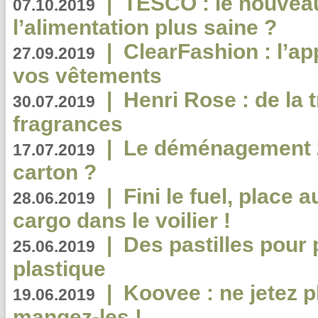
|
TESCO : le nouvea
07.10.2019
l’alimentation plus saine ?
|
ClearFashion : l’ap
27.09.2019
vos vêtements
|
Henri Rose : de la
30.07.2019
fragrances
|
Le déménagement 2.
17.07.2019
carton ?
|
Fini le fuel, place a
28.06.2019
cargo dans le voilier !
|
Des pastilles pour 
25.06.2019
plastique
|
Koovee : ne jetez p
19.06.2019
mangez-les !