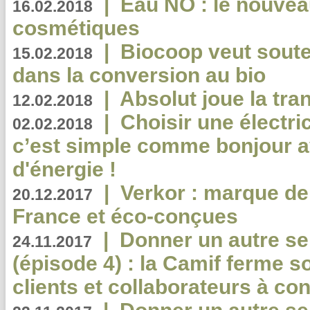
|
Eau NO : le nouvea
16.02.2018
cosmétiques
|
Biocoop veut souten
15.02.2018
dans la conversion au bio
|
Absolut joue la tr
12.02.2018
|
Choisir une électri
02.02.2018
c’est simple comme bonjour 
d'énergie !
|
Verkor : marque de
20.12.2017
France et éco-conçues
|
Donner un autre se
24.11.2017
(épisode 4) : la Camif ferme so
clients et collaborateurs à 