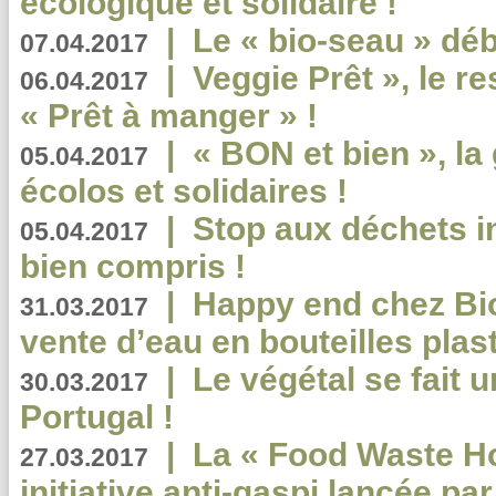
écologique et solidaire !
|
Le « bio-seau » déb
07.04.2017
|
Veggie Prêt », le r
06.04.2017
« Prêt à manger » !
|
« BON et bien », l
05.04.2017
écolos et solidaires !
|
Stop aux déchets i
05.04.2017
bien compris !
|
Happy end chez Bio
31.03.2017
vente d’eau en bouteilles plas
|
Le végétal se fait 
30.03.2017
Portugal !
|
La « Food Waste Hot
27.03.2017
initiative anti-gaspi lancée pa