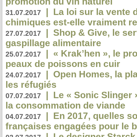
promotion du vin naturel
|
La loi sur la vente
31.07.2017
chimiques est-elle vraiment r
|
Shop & Give, le serv
27.07.2017
gaspillage alimentaire
|
« Krak’hen », le pr
25.07.2017
peaux de poissons en cuir
|
Open Homes, la pla
24.07.2017
les réfugiés
|
Le « Sonic Slinger »
07.07.2017
la consommation de viande
|
En 2017, quelles so
04.07.2017
françaises engagées pour le b
|
Le designer Starck 