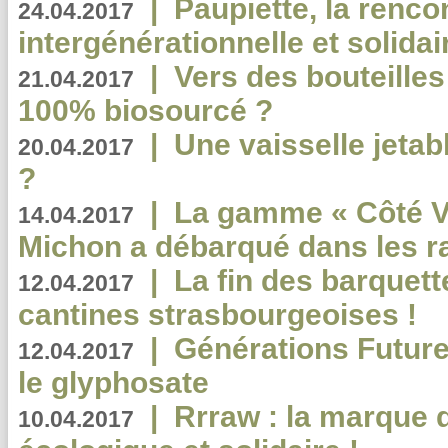
|
Paupiette, la renco
24.04.2017
intergénérationnelle et solidair
|
Vers des bouteilles
21.04.2017
100% biosourcé ?
|
Une vaisselle jeta
20.04.2017
?
|
La gamme « Côté Vé
14.04.2017
Michon a débarqué dans les r
|
La fin des barquett
12.04.2017
cantines strasbourgeoises !
|
Générations Future
12.04.2017
le glyphosate
|
Rrraw : la marque 
10.04.2017