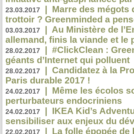
|
Marre des mégots q
23.03.2017
trottoir ? Greenminded a pens
|
Au Ministère de l’
03.03.2017
allemand, finis la viande et le
|
#ClickClean : Gree
28.02.2017
géants d’Internet qui polluent
|
Candidatez à la Pr
28.02.2017
Paris durable 2017 !
|
Même les écolos s
24.02.2017
perturbateurs endocriniens
|
IKEA Kid’s Adventu
24.02.2017
sensibiliser aux enjeux du d
|
La folle épopée de 
22.02.2017