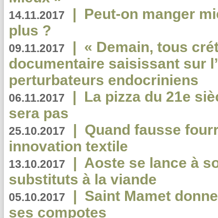
|
Peut-on manger mi
14.11.2017
plus ?
|
« Demain, tous crét
09.11.2017
documentaire saisissant sur l
perturbateurs endocriniens
|
La pizza du 21e siè
06.11.2017
sera pas
|
Quand fausse fourr
25.10.2017
innovation textile
|
Aoste se lance à so
13.10.2017
substituts à la viande
|
Saint Mamet donne 
05.10.2017
ses compotes