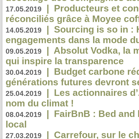
|
Producteurs et co
17.05.2019
réconciliés grâce à Moyee cof
|
Sourcing is so in 
14.05.2019
engagements dans la mode du
|
Absolut Vodka, la 
09.05.2019
qui inspire la transparence
|
Budget carbone rédu
30.04.2019
générations futures devront se
|
Les actionnaires 
25.04.2019
nom du climat !
|
FairBnB : Bed and 
08.04.2019
local
|
Carrefour, sur le c
27.03.2019