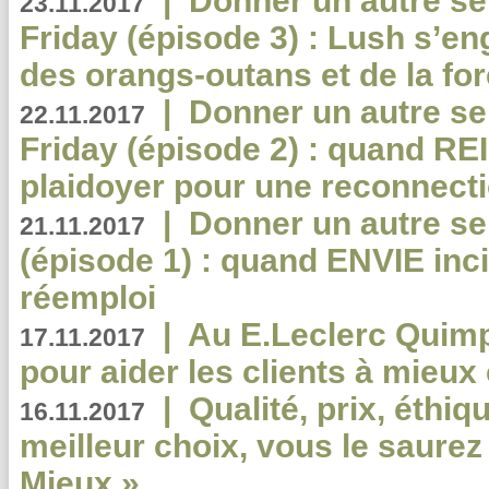
|
Donner un autre se
23.11.2017
Friday (épisode 3) : Lush s’en
des orangs-outans et de la for
|
Donner un autre se
22.11.2017
Friday (épisode 2) : quand RE
plaidoyer pour une reconnecti
|
Donner un autre se
21.11.2017
(épisode 1) : quand ENVIE inci
réemploi
|
Au E.Leclerc Quimp
17.11.2017
pour aider les clients à mie
|
Qualité, prix, éthiqu
16.11.2017
meilleur choix, vous le saure
Mieux »