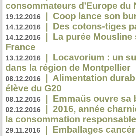
consommateurs d'Europe du 
|
Coop lance son bur
19.12.2016
|
Des cotons-tiges pa
14.12.2016
|
La purée Mousline 
14.12.2016
France
|
Locavorium : un s
13.12.2016
dans la région de Montpellier
|
Alimentation durab
08.12.2016
élève du G20
|
Emmaüs ouvre sa bo
08.12.2016
|
2016, année charni
02.12.2016
la consommation responsable
|
Emballages cancér
29.11.2016