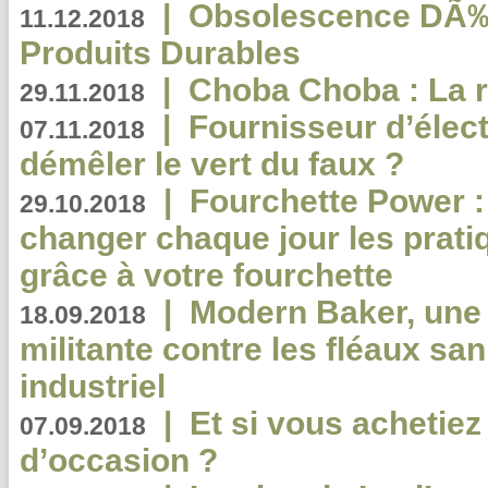
|
Obsolescence DÃ
11.12.2018
Produits Durables
|
Choba Choba : La r
29.11.2018
|
Fournisseur d’élec
07.11.2018
démêler le vert du faux ?
|
Fourchette Power 
29.10.2018
changer chaque jour les prati
grâce à votre fourchette
|
Modern Baker, une 
18.09.2018
militante contre les fléaux san
industriel
|
Et si vous achetie
07.09.2018
d’occasion ?