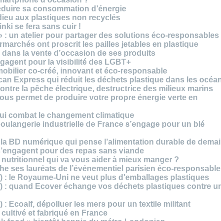
réduire sa consommation d’énergie
dieu aux plastiques non recyclés
ki se fera sans cuir !
» : un atelier pour partager des solutions éco-responsables
archés ont proscrit les pailles jetables en plastique
 dans la vente d’occasion de ses produits
agent pour la visibilité des LGBT+
mobilier co-créé, innovant et éco-responsable
can Express qui réduit les déchets plastique dans les océa
ntre la pêche électrique, destructrice des milieux marins
 vous permet de produire votre propre énergie verte en
ui combat le changement climatique
boulangerie industrielle de France s’engage pour un blé
, la BD numérique qui pense l’alimentation durable de dema
s’engagent pour des repas sans viande
e nutritionnel qui va vous aider à mieux manger ?
che ses lauréats de l’événementiel parisien éco-responsable
3) : le Royaume-Uni ne veut plus d’emballages plastiques
 2) : quand Ecover échange vos déchets plastiques contre u
) : Ecoalf, dépolluer les mers pour un textile militant
cultivé et fabriqué en France