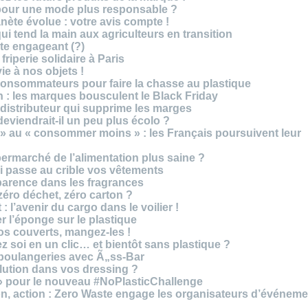
 pour une mode plus responsable ?
nète évolue : votre avis compte !
i tend la main aux agriculteurs en transition
cte engageant (?)
riperie solidaire à Paris
e à nos objets !
consommateurs pour faire la chasse au plastique
 : les marques bousculent le Black Friday
 distributeur qui supprime les marges
eviendrait-il un peu plus écolo ?
 au « consommer moins » : les Français poursuivent leur
rmarché de l’alimentation plus saine ?
ui passe au crible vos vêtements
sparence dans les fragrances
éro déchet, zéro carton ?
t : l’avenir du cargo dans le voilier !
r l’éponge sur le plastique
os couverts, mangez-les !
ez soi en un clic… et bientôt sans plastique ?
 boulangeries avec Ã„ss-Bar
olution dans vos dressing ?
 » pour le nouveau #NoPlasticChallenge
ion, action : Zero Waste engage les organisateurs d’événem