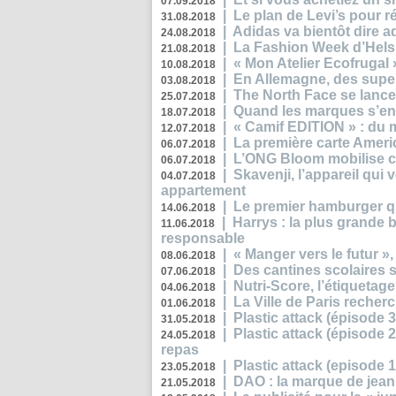
07.09.2018
|
Le plan de Levi’s pour 
31.08.2018
|
Adidas va bientôt dire a
24.08.2018
|
La Fashion Week d’Helsin
21.08.2018
|
« Mon Atelier Ecofrugal 
10.08.2018
|
En Allemagne, des superm
03.08.2018
|
The North Face se lance
25.07.2018
|
Quand les marques s’eng
18.07.2018
|
« Camif EDITION » : du 
12.07.2018
|
La première carte Ameri
06.07.2018
|
L’ONG Bloom mobilise co
06.07.2018
|
Skavenji, l’appareil qui
04.07.2018
appartement
|
Le premier hamburger q
14.06.2018
|
Harrys : la plus grande 
11.06.2018
responsable
|
« Manger vers le futur »
08.06.2018
|
Des cantines scolaires 
07.06.2018
|
Nutri-Score, l’étiquetag
04.06.2018
|
La Ville de Paris recher
01.06.2018
|
Plastic attack (épisode 
31.05.2018
|
Plastic attack (épisode
24.05.2018
repas
|
Plastic attack (episode 1
23.05.2018
|
DAO : la marque de jean 
21.05.2018