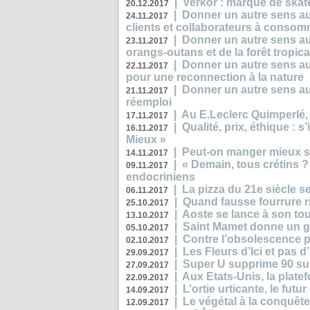
|
Verkor : marque de ska
20.12.2017
|
Donner un autre sens au 
24.11.2017
clients et collaborateurs à conso
|
Donner un autre sens au
23.11.2017
orangs-outans et de la forêt tropica
|
Donner un autre sens au
22.11.2017
pour une reconnection à la nature
|
Donner un autre sens au 
21.11.2017
réemploi
|
Au E.Leclerc Quimperlé,
17.11.2017
|
Qualité, prix, éthique : 
16.11.2017
Mieux »
|
Peut-on manger mieux s
14.11.2017
|
« Demain, tous crétins ?
09.11.2017
endocriniens
|
La pizza du 21e siècle s
06.11.2017
|
Quand fausse fourrure ri
25.10.2017
|
Aoste se lance à son tou
13.10.2017
|
Saint Mamet donne un g
05.10.2017
|
Contre l’obsolescence p
02.10.2017
|
Les Fleurs d’Ici et pas d’
29.09.2017
|
Super U supprime 90 su
27.09.2017
|
Aux Etats-Unis, la plate
22.09.2017
|
L’ortie urticante, le futur
14.09.2017
|
Le végétal à la conquête
12.09.2017