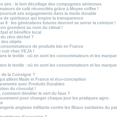
es airs : le lent décollage des compagnies aériennes
teurs de café réconciliés grâce à Moyee coffee !
M poursuit ses engagements dans la mode durable
 de spiritueux qui inspire la transparence
r 8 : les générations futures devront se serrer la ceinture !
on grondent au nom du climat !
ast et bénéfice local
 du zéro déchet ?
e des objets
consommateurs de produits bio en France
 cuir chez VEJA !
ns le textile : où en sont les consommateurs et les marque
ns le textile : où en sont les consommateurs et les marque
 de la Consigne ?
i allient Made in France et éco-conception
rammée avec Produits Durables
tion du chocolat !
é, comment démêler le vert du faux ?
ouvement pour changer chaque jour les pratiques agro-
te
gerie anglaise militante contre les fléaux sanitaires du pa
smartphone d’occasion ?