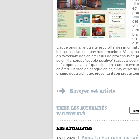
: i
éth
pro
Wor
des
vêt
eBa
blan
ent
que
L'autre originalité du site est d’offrir des informa
impacts sociaux ou environnementaux. Vous pourre
en favorisant des objets issus de processus de p
selon 4 critères : "people positive" (aspects soci
et "support a cause" (participation à une œuvre c
critères. En face de chaque objet, eBay et World o
origine géographique, présentant son producte
|
Avec La Fourche, co-crée
16.11.2020