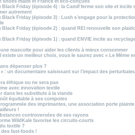
te shoes made in France et éco-conçues
Black Friday (épisode 4) : la Camif ferme son site et incite 
mmer autrement
 Black Friday (épisode 3) : Lush s’engage pour la protecti
le
 Black Friday (épisode 2) : quand REI renouvelle son plaid
Black Friday (épisode 1) : quand ENVIE incite au recyclage
 une mascotte pour aider les clients à mieux consommer
s’il existe un meilleur choix, vous le saurez avec « Le Même e
ans dépenser plus ?
 » : un documentaire saisissant sur l’impact des perturbate
era éthique ou ne sera pas
me avec innovation textile
r dans les substituts à la viande
oût équitable à ses compotes
rogrammée des imprimantes, une association porte plainte
ailleurs !
bstances controversées de ses rayons
forme WildKale favorise les circuits-courts
 du textile ?
 des fast-foods !