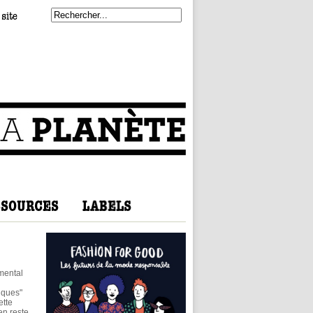
mental
iques"
ette
en reste