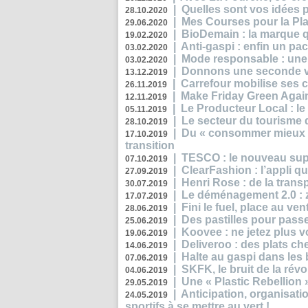
|
Quelles sont vos idées
28.10.2020
|
Mes Courses pour la Pla
29.06.2020
|
BioDemain : la marque qu
19.02.2020
|
Anti-gaspi : enfin un pa
03.02.2020
|
Mode responsable : une f
03.02.2020
|
Donnons une seconde vi
13.12.2019
|
Carrefour mobilise ses 
26.11.2019
|
Make Friday Green Again
12.11.2019
|
Le Producteur Local : le
05.11.2019
|
Le secteur du tourisme d
28.10.2019
|
Du « consommer mieux »
17.10.2019
transition
|
TESCO : le nouveau supe
07.10.2019
|
ClearFashion : l’appli q
27.09.2019
|
Henri Rose : de la tran
30.07.2019
|
Le déménagement 2.0 : z
17.07.2019
|
Fini le fuel, place au ven
28.06.2019
|
Des pastilles pour passe
25.06.2019
|
Koovee : ne jetez plus v
19.06.2019
|
Deliveroo : des plats ch
14.06.2019
|
Halte au gaspi dans les
07.06.2019
|
SKFK, le bruit de la rév
04.06.2019
|
Une « Plastic Rebellion
29.05.2019
|
Anticipation, organisat
24.05.2019
sportifs à se mettre au vert !