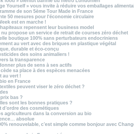
unk food » bientôt bannie du métro Londonien
e Yourself » vous invite à réduire vos emballages alimenta
ogramme de son 5ème Tour Made in France
te 50 mesures pour l‘économie circulaire
Week est en marche !
chapiteaux repensent leur business model
t nu propose un service de retrait de courses zéro déchet
velle boutique 100% sans perturbateurs endocriniens
ment au vert avec des briques en plastique végétal
ique, durable et éco-conçu
sticides des soins animaliers !
 vers la transparence
nner plus de sens à ses actifs
e cède sa place à des espèces menacées
 au vert !
 bio en France
extiles peuvent viser le zéro déchet ?
ides
 prix bas ?
les sont les bonnes pratiques ?
t d’ordre des cosmétiques
s agriculteurs dans la conversion au bio
arence… absolue
 100% renouvelable, c’est simple comme bonjour avec Chan