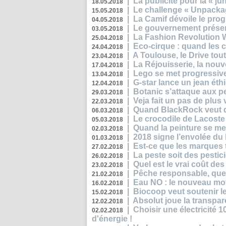
|
La publicité pour la « j
18.05.2018
|
Le challenge « Unpackag
15.05.2018
|
La Camif dévoile le pr
04.05.2018
|
Le gouvernement présen
03.05.2018
|
La Fashion Revolution 
25.04.2018
|
Eco-cirque : quand les 
24.04.2018
|
A Toulouse, le Drive tou
23.04.2018
|
La Réjouisserie, la nou
17.04.2018
|
Lego se met progressive
13.04.2018
|
G-star lance un jean éth
12.04.2018
|
Botanic s’attaque aux pe
29.03.2018
|
Veja fait un pas de plus
22.03.2018
|
Quand BlackRock veut do
06.03.2018
|
Le crocodile de Lacost
05.03.2018
|
Quand la peinture se met
02.03.2018
|
2018 signe l’envolée du
01.03.2018
|
Est-ce que les marques t
27.02.2018
|
La peste soit des pestic
26.02.2018
|
Quel est le vrai coût des
23.02.2018
|
Pêche responsable, quel
21.02.2018
|
Eau NO : le nouveau mo
16.02.2018
|
Biocoop veut soutenir le
15.02.2018
|
Absolut joue la transp
12.02.2018
|
Choisir une électricité
02.02.2018
d'énergie !