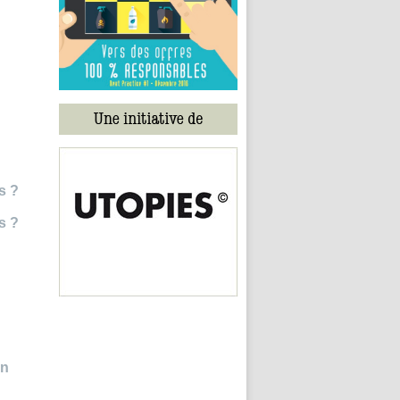
s ?
s ?
in