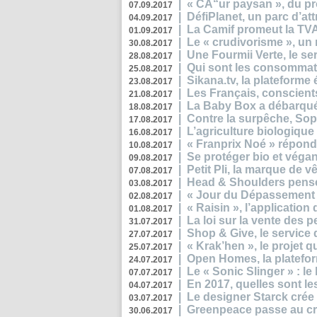
|
« CÅ“ur paysan », du p
07.09.2017
|
DéfiPlanet, un parc d’at
04.09.2017
|
La Camif promeut la TVA
01.09.2017
|
Le « crudivorisme », un 
30.08.2017
|
Une Fourmii Verte, le ser
28.08.2017
|
Qui sont les consommat
25.08.2017
|
Sikana.tv, la plateform
23.08.2017
|
Les Français, conscients
21.08.2017
|
La Baby Box a débarqué
18.08.2017
|
Contre la surpêche, Soph
17.08.2017
|
L’agriculture biologique
16.08.2017
|
« Franprix Noé » répond
10.08.2017
|
Se protéger bio et végan,
09.08.2017
|
Petit Pli, la marque de 
07.08.2017
|
Head & Shoulders pense
03.08.2017
|
« Jour du Dépassement Pl
02.08.2017
|
« Raisin », l’application 
01.08.2017
|
La loi sur la vente des 
31.07.2017
|
Shop & Give, le service q
27.07.2017
|
« Krak’hen », le projet 
25.07.2017
|
Open Homes, la plateform
24.07.2017
|
Le « Sonic Slinger » : l
07.07.2017
|
En 2017, quelles sont le
04.07.2017
|
Le designer Starck crée 
03.07.2017
|
Greenpeace passe au cri
30.06.2017