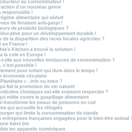
roducteur au consommateur !
traction d’un nouveau genre
 responsable !
régime alimentaire qui séduit
vice de livraison anti-gaspi !
eurs de produits biologiques ?
e éducative pour un développement durable !
 de la disparition des races locales agricoles ?
 en France !
ie’s Kitchen a trouvé la solution !
 a la cote en Europe !
-t-elle aux nouvelles tendances de consommation ?
 c’est possible !
vêtement pour enfant qui dure dans le temps !
 économie circulaire
anétaire » : info ou intox ?
qui fait la promotion du vin naturel
pesticides chimiques est-elle vraiment respectée ?
ui milite contre le gaspillage alimentaire
qui transforme les peaux de poissons en cuir
e qui accueille les réfugiés
e burger qui limite la consommation de viande
s entreprises françaises engagées pour le bien-être animal 
une bière bio
ble les appareils numériques