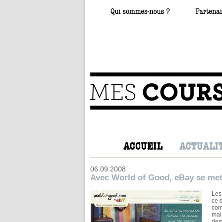
06.09.2008
Avec World of Good, eBay se met
Les
ce 
com
mai
dem