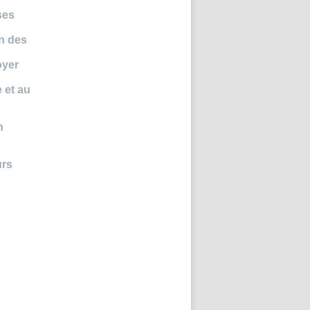
ses
on des
oyer
 et au
n
urs