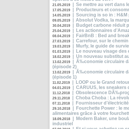
|
Se mettre au vert dans l
21.05.2019
|
Producteurs et consomma
17.05.2019
|
Sourcing is so in : H&
14.05.2019
|
Absolut Vodka, la marque
09.05.2019
|
Budget carbone réduit pa
30.04.2019
|
Les actionnaires d’Amaz
25.04.2019
|
FairBnB : Bed and breakf
08.04.2019
|
Carrefour, sur le chemin
27.03.2019
|
Murfy, le guide de survi
19.03.2019
|
Le nouveau visage des 
01.03.2019
|
Un nouveau substitut au
18.02.2019
|
Ã‰conomie circulaire da
13.02.2019
(épisode 2)
|
Ã‰conomie circulaire da
13.02.2019
(épisode 1)
|
LOOP ou le Grand retour
11.02.2019
|
CARUUS, les sneakers qu
04.01.2019
|
Obsolescence DÃ‰prog
11.12.2018
|
Choba Choba : La révolu
29.11.2018
|
Fournisseur d’électricit
07.11.2018
|
Fourchette Power : le m
29.10.2018
alimentaires grâce à votre fourchet
|
Modern Baker, une boulan
18.09.2018
industriel
|
Et si vous achetiez un 