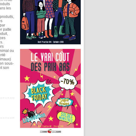
roduits
ans les
produits,
es
par
r patte
duit,
 ces
s.
urs
animal ou
enté
nimaux)
 en sous-
nt son