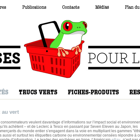
 au vert
 consommateurs veulent davantage d’informations sur l’impact social et environne
qu’ils achètent – et de Leclerc à Tesco en passant par Seven Eleven au Japon, les
merçants du monde entier s’engagent dans la voie en multipliant les gammes "éth
s aussi et surtout les étiquettes carbone ou environnemental censées répondre à c
ande d’information. Le leader des enchères en ligne, l’Américain
eBay
, n’est pas 