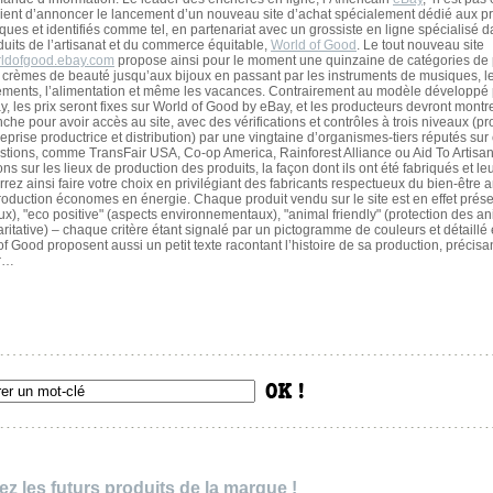
l vient d’annoncer le lancement d’un nouveau site d’achat spécialement dédié aux p
iques et identifiés comme tel, en partenariat avec un grossiste en ligne spécialisé d
duits de l’artisanat et du commerce équitable,
World of Good
. Le tout nouveau site
ldofgood.ebay.com
propose ainsi pour le moment une quinzaine de catégories de 
 crèmes de beauté jusqu’aux bijoux en passant par les instruments de musiques, l
ements, l’alimentation et même les vacances. Contrairement au modèle développé 
y, les prix seront fixes sur World of Good by eBay, et les producteurs devront montre
che pour avoir accès au site, avec des vérifications et contrôles à trois niveaux (pro
reprise productrice et distribution) par une vingtaine d’organismes-tiers réputés sur
stions, comme TransFair USA, Co-op America, Rainforest Alliance ou Aid To Artisan
tions sur les lieux de production des produits, la façon dont ils ont été fabriqués et le
z ainsi faire votre choix en privilégiant des fabricants respectueux du bien-être 
roduction économes en énergie. Chaque produit vendu sur le site est en effet prés
aux), "eco positive" (aspects environnementaux), "animal friendly" (protection des a
aritative) – chaque critère étant signalé par un pictogramme de couleurs et détaillé
f Good proposent aussi un petit texte racontant l’histoire de sa production, précisa
ur…
z les futurs produits de la marque !