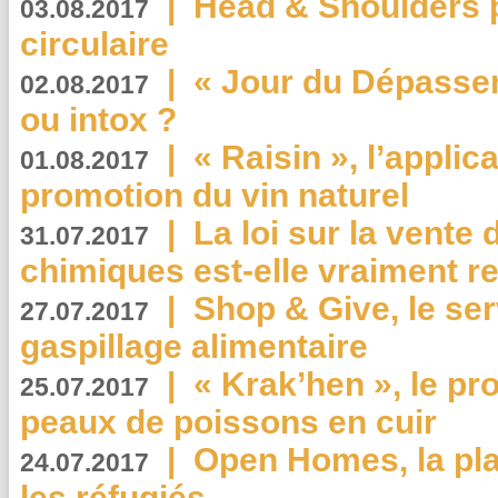
|
Head & Shoulders
03.08.2017
circulaire
|
« Jour du Dépassem
02.08.2017
ou intox ?
|
« Raisin », l’applica
01.08.2017
promotion du vin naturel
|
La loi sur la vente
31.07.2017
chimiques est-elle vraiment r
|
Shop & Give, le serv
27.07.2017
gaspillage alimentaire
|
« Krak’hen », le pr
25.07.2017
peaux de poissons en cuir
|
Open Homes, la pla
24.07.2017
les réfugiés