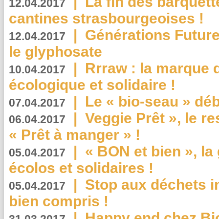
|
La fin des barquett
12.04.2017
cantines strasbourgeoises !
|
Générations Future
12.04.2017
le glyphosate
|
Rrraw : la marque 
10.04.2017
écologique et solidaire !
|
Le « bio-seau » déb
07.04.2017
|
Veggie Prêt », le r
06.04.2017
« Prêt à manger » !
|
« BON et bien », l
05.04.2017
écolos et solidaires !
|
Stop aux déchets i
05.04.2017
bien compris !
|
Happy end chez Bio