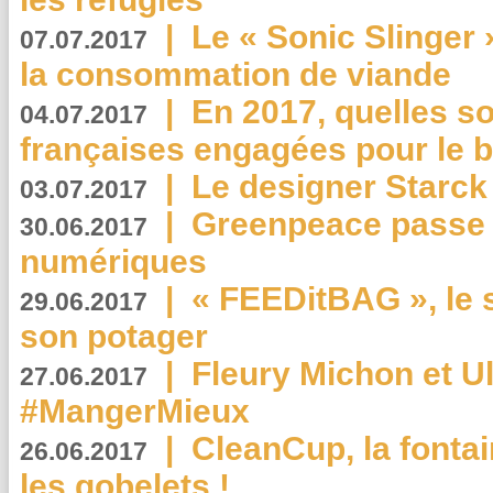
|
Le « Sonic Slinger »
07.07.2017
la consommation de viande
|
En 2017, quelles so
04.07.2017
françaises engagées pour le b
|
Le designer Starck 
03.07.2017
|
Greenpeace passe a
30.06.2017
numériques
|
« FEEDitBAG », le s
29.06.2017
son potager
|
Fleury Michon et Ul
27.06.2017
#MangerMieux
|
CleanCup, la fontai
26.06.2017
les gobelets !