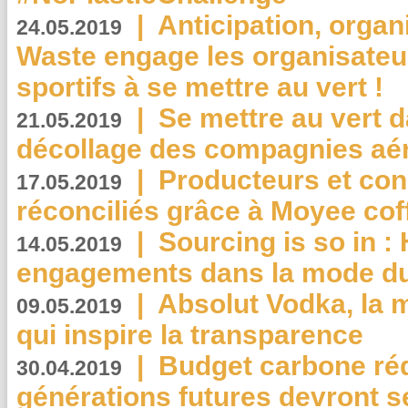
|
Anticipation, organi
24.05.2019
Waste engage les organisate
sportifs à se mettre au vert !
|
Se mettre au vert da
21.05.2019
décollage des compagnies aé
|
Producteurs et co
17.05.2019
réconciliés grâce à Moyee cof
|
Sourcing is so in 
14.05.2019
engagements dans la mode du
|
Absolut Vodka, la 
09.05.2019
qui inspire la transparence
|
Budget carbone rédu
30.04.2019
générations futures devront se