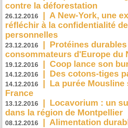
contre la déforestation
|
A New-York, une exp
26.12.2016
réfléchir à la confidentialité 
personnelles
|
Protéines durables 
23.12.2016
consommateurs d'Europe du 
|
Coop lance son bur
19.12.2016
|
Des cotons-tiges pa
14.12.2016
|
La purée Mousline 
14.12.2016
France
|
Locavorium : un s
13.12.2016
dans la région de Montpellier
|
Alimentation durab
08.12.2016