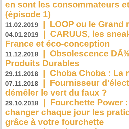
en sont les consommateurs et
(épisode 1)
|
LOOP ou le Grand r
11.02.2019
|
CARUUS, les sneake
04.01.2019
France et éco-conception
|
Obsolescence DÃ
11.12.2018
Produits Durables
|
Choba Choba : La r
29.11.2018
|
Fournisseur d’élec
07.11.2018
démêler le vert du faux ?
|
Fourchette Power 
29.10.2018
changer chaque jour les prati
grâce à votre fourchette