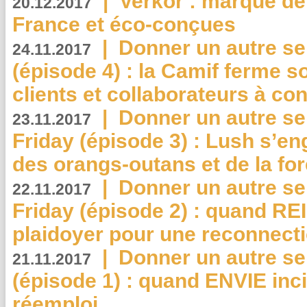
|
Verkor : marque de
20.12.2017
France et éco-conçues
|
Donner un autre se
24.11.2017
(épisode 4) : la Camif ferme so
clients et collaborateurs à 
|
Donner un autre se
23.11.2017
Friday (épisode 3) : Lush s’en
des orangs-outans et de la for
|
Donner un autre se
22.11.2017
Friday (épisode 2) : quand RE
plaidoyer pour une reconnecti
|
Donner un autre se
21.11.2017
(épisode 1) : quand ENVIE inci
réemploi