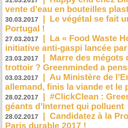
31.03.2017
vente d’eau en bouteilles plas
|
Le végétal se fait 
30.03.2017
Portugal !
|
La « Food Waste Hot
27.03.2017
initiative anti-gaspi lancée pa
|
Marre des mégots q
23.03.2017
trottoir ? Greenminded a pens
|
Au Ministère de l’
03.03.2017
allemand, finis la viande et le
|
#ClickClean : Gree
28.02.2017
géants d’Internet qui polluent
|
Candidatez à la Pr
28.02.2017
Paris durable 2017 !