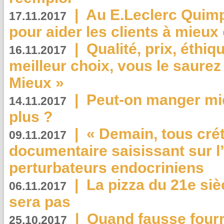
|
Au E.Leclerc Quimp
17.11.2017
pour aider les clients à mie
|
Qualité, prix, éthiqu
16.11.2017
meilleur choix, vous le saure
Mieux »
|
Peut-on manger mi
14.11.2017
plus ?
|
« Demain, tous crét
09.11.2017
documentaire saisissant sur l
perturbateurs endocriniens
|
La pizza du 21e siè
06.11.2017
sera pas
|
Quand fausse fourr
25.10.2017