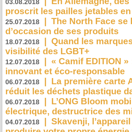
|
En Allemagne, des
03.08.2018
proscrit les pailles jetables e
|
The North Face se 
25.07.2018
d’occasion de ses produits
|
Quand les marques
18.07.2018
visibilité des LGBT+
|
« Camif EDITION » :
12.07.2018
innovant et éco-responsable
|
La première carte 
06.07.2018
réduit les déchets plastique 
|
L’ONG Bloom mobil
06.07.2018
électrique, destructrice des m
|
Skavenji, l’apparei
04.07.2018
produire votre propre énergie