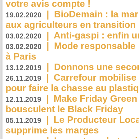
votre avis compte !
|
BioDemain : la mar
19.02.2020
aux agriculteurs en transition
|
Anti-gaspi : enfin 
03.02.2020
|
Mode responsable : 
03.02.2020
à Paris
|
Donnons une second
13.12.2019
|
Carrefour mobilis
26.11.2019
pour faire la chasse au plasti
|
Make Friday Green 
12.11.2019
bousculent le Black Friday
|
Le Producteur Local
05.11.2019
supprime les marges