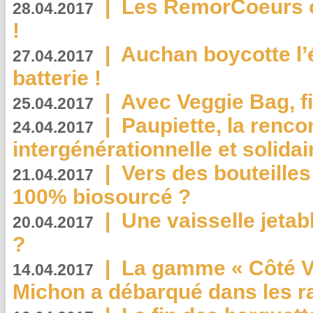
|
Les RemorCoeurs on
28.04.2017
!
|
Auchan boycotte l’
27.04.2017
batterie !
|
Avec Veggie Bag, fi
25.04.2017
|
Paupiette, la renco
24.04.2017
intergénérationnelle et solidair
|
Vers des bouteilles
21.04.2017
100% biosourcé ?
|
Une vaisselle jeta
20.04.2017
?
|
La gamme « Côté Vé
14.04.2017
Michon a débarqué dans les r