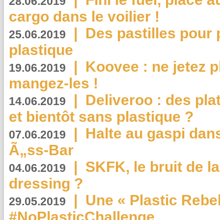
28.06.2019
cargo dans le voilier !
|
Des pastilles pour 
25.06.2019
plastique
|
Koovee : ne jetez p
19.06.2019
mangez-les !
|
Deliveroo : des pla
14.06.2019
et bientôt sans plastique ?
|
Halte au gaspi dan
07.06.2019
Ã„ss-Bar
|
SKFK, le bruit de l
04.06.2019
dressing ?
|
Une « Plastic Rebe
29.05.2019
#NoPlasticChallenge