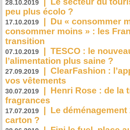
|
Le secteur du touri
28.10.2019
peu plus écolo ?
|
Du « consommer mi
17.10.2019
consommer moins » : les Fran
transition
|
TESCO : le nouvea
07.10.2019
l’alimentation plus saine ?
|
ClearFashion : l’ap
27.09.2019
vos vêtements
|
Henri Rose : de la
30.07.2019
fragrances
|
Le déménagement 2.
17.07.2019
carton ?
|
Fini le fuel, place a