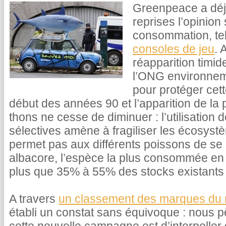
Greenpeace a déj
reprises l’opinion
consommation, tel
consoles de jeu
. 
réapparition timi
l’ONG environne
pour protéger cet
début des années 90 et l’apparition de la 
thons ne cesse de diminuer : l’utilisatio
sélectives amène à fragiliser les écosyst
permet pas aux différents poissons de se 
albacore, l’espèce la plus consommée en F
plus que 35% à 55% des stocks existants
A travers
un classement des marques du 
établi un constat sans équivoque : nous pê