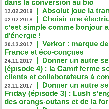
dans la conversion au bio
|
Absolut joue la tr
12.02.2018
|
Choisir une électri
02.02.2018
c’est simple comme bonjour 
d'énergie !
|
Verkor : marque de
20.12.2017
France et éco-conçues
|
Donner un autre se
24.11.2017
(épisode 4) : la Camif ferme so
clients et collaborateurs à 
|
Donner un autre se
23.11.2017
Friday (épisode 3) : Lush s’en
des orangs-outans et de la for