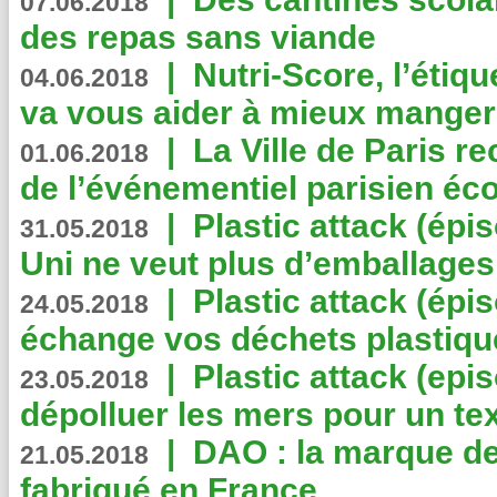
07.06.2018
des repas sans viande
|
Nutri-Score, l’étiqu
04.06.2018
va vous aider à mieux manger
|
La Ville de Paris r
01.06.2018
de l’événementiel parisien éc
|
Plastic attack (épi
31.05.2018
Uni ne veut plus d’emballages
|
Plastic attack (épi
24.05.2018
échange vos déchets plastiqu
|
Plastic attack (epis
23.05.2018
dépolluer les mers pour un text
|
DAO : la marque de 
21.05.2018
fabriqué en France