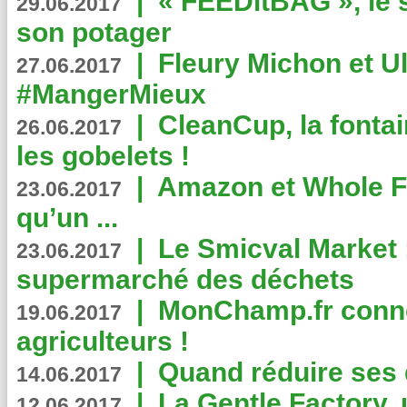
|
« FEEDitBAG », le s
29.06.2017
son potager
|
Fleury Michon et Ul
27.06.2017
#MangerMieux
|
CleanCup, la fontai
26.06.2017
les gobelets !
|
Amazon et Whole F
23.06.2017
qu’un ...
|
Le Smicval Market :
23.06.2017
supermarché des déchets
|
MonChamp.fr conne
19.06.2017
agriculteurs !
|
Quand réduire ses 
14.06.2017
|
La Gentle Factory, 
12.06.2017