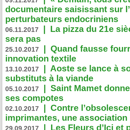
09.11.2017
documentaire saisissant sur l
perturbateurs endocriniens
|
La pizza du 21e siè
06.11.2017
sera pas
|
Quand fausse fourr
25.10.2017
innovation textile
|
Aoste se lance à so
13.10.2017
substituts à la viande
|
Saint Mamet donne 
05.10.2017
ses compotes
|
Contre l’obsolesc
02.10.2017
imprimantes, une association 
|
Les Fleurs d’Ici et p
29.09.2017