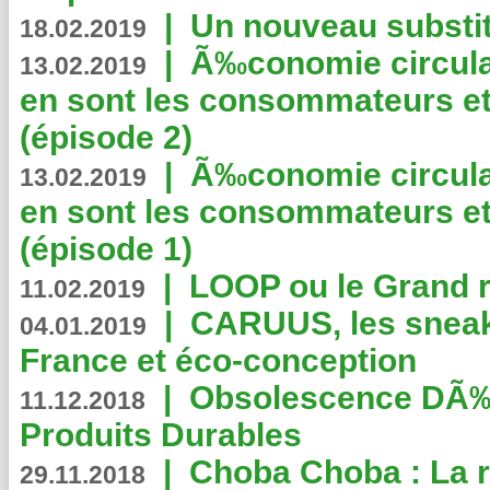
|
Un nouveau substit
18.02.2019
|
Ã‰conomie circulair
13.02.2019
en sont les consommateurs et
(épisode 2)
|
Ã‰conomie circulair
13.02.2019
en sont les consommateurs et
(épisode 1)
|
LOOP ou le Grand r
11.02.2019
|
CARUUS, les sneake
04.01.2019
France et éco-conception
|
Obsolescence DÃ
11.12.2018
Produits Durables
|
Choba Choba : La r
29.11.2018