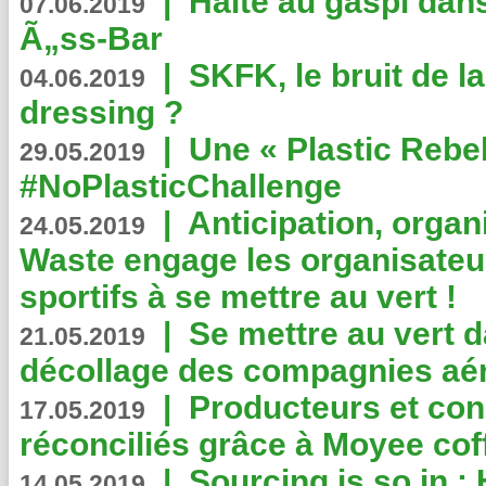
|
Halte au gaspi dan
07.06.2019
Ã„ss-Bar
|
SKFK, le bruit de l
04.06.2019
dressing ?
|
Une « Plastic Rebe
29.05.2019
#NoPlasticChallenge
|
Anticipation, organi
24.05.2019
Waste engage les organisate
sportifs à se mettre au vert !
|
Se mettre au vert da
21.05.2019
décollage des compagnies aé
|
Producteurs et co
17.05.2019
réconciliés grâce à Moyee cof
|
Sourcing is so in 
14.05.2019