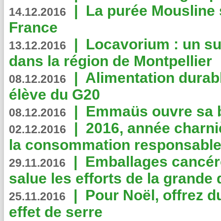
|
La purée Mousline 
14.12.2016
France
|
Locavorium : un s
13.12.2016
dans la région de Montpellier
|
Alimentation durab
08.12.2016
élève du G20
|
Emmaüs ouvre sa bo
08.12.2016
|
2016, année charni
02.12.2016
la consommation responsable
|
Emballages cancér
29.11.2016
salue les efforts de la grande 
|
Pour Noël, offrez d
25.11.2016
effet de serre