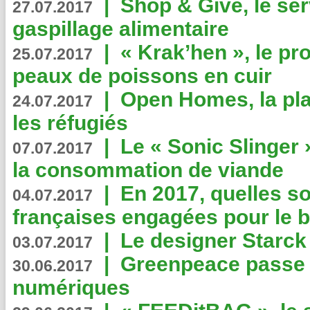
|
Shop & Give, le serv
27.07.2017
gaspillage alimentaire
|
« Krak’hen », le pr
25.07.2017
peaux de poissons en cuir
|
Open Homes, la pla
24.07.2017
les réfugiés
|
Le « Sonic Slinger »
07.07.2017
la consommation de viande
|
En 2017, quelles so
04.07.2017
françaises engagées pour le b
|
Le designer Starck 
03.07.2017
|
Greenpeace passe a
30.06.2017
numériques