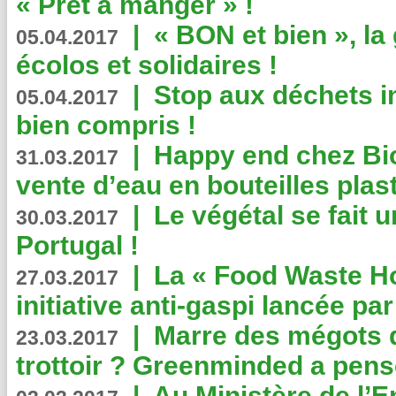
« Prêt à manger » !
|
« BON et bien », l
05.04.2017
écolos et solidaires !
|
Stop aux déchets i
05.04.2017
bien compris !
|
Happy end chez Bio
31.03.2017
vente d’eau en bouteilles plas
|
Le végétal se fait 
30.03.2017
Portugal !
|
La « Food Waste Hot
27.03.2017
initiative anti-gaspi lancée pa
|
Marre des mégots q
23.03.2017
trottoir ? Greenminded a pens
|
Au Ministère de l’