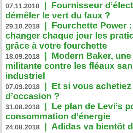
|
Fournisseur d’élec
07.11.2018
démêler le vert du faux ?
|
Fourchette Power 
29.10.2018
changer chaque jour les prati
grâce à votre fourchette
|
Modern Baker, une 
18.09.2018
militante contre les fléaux san
industriel
|
Et si vous achetie
07.09.2018
d’occasion ?
|
Le plan de Levi’s p
31.08.2018
consommation d’énergie
|
Adidas va bientôt d
24.08.2018