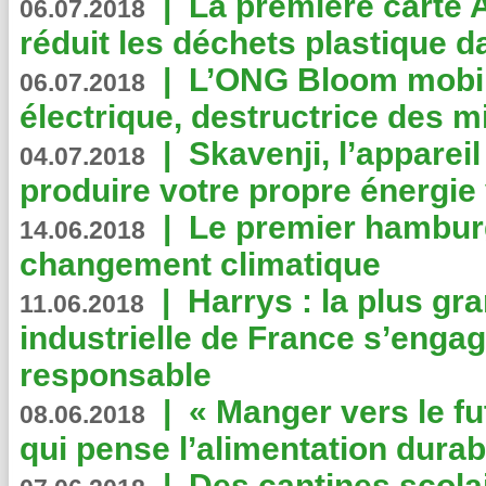
|
La première carte 
06.07.2018
réduit les déchets plastique 
|
L’ONG Bloom mobil
06.07.2018
électrique, destructrice des m
|
Skavenji, l’apparei
04.07.2018
produire votre propre énergie
|
Le premier hambur
14.06.2018
changement climatique
|
Harrys : la plus gr
11.06.2018
industrielle de France s’engag
responsable
|
« Manger vers le fu
08.06.2018
qui pense l’alimentation dura
|
Des cantines scola