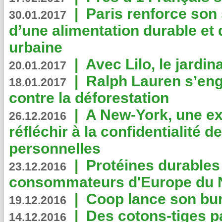
|
Paris renforce son
30.01.2017
d’une alimentation durable et 
urbaine
|
Avec Lilo, le jardin
20.01.2017
|
Ralph Lauren s’eng
18.01.2017
contre la déforestation
|
A New-York, une exp
26.12.2016
réfléchir à la confidentialité 
personnelles
|
Protéines durables 
23.12.2016
consommateurs d'Europe du 
|
Coop lance son bur
19.12.2016
|
Des cotons-tiges pa
14.12.2016