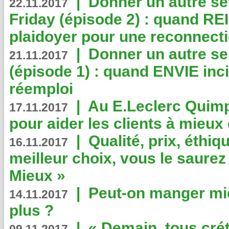
|
Donner un autre se
22.11.2017
Friday (épisode 2) : quand RE
plaidoyer pour une reconnecti
|
Donner un autre se
21.11.2017
(épisode 1) : quand ENVIE inci
réemploi
|
Au E.Leclerc Quimp
17.11.2017
pour aider les clients à mie
|
Qualité, prix, éthiqu
16.11.2017
meilleur choix, vous le saure
Mieux »
|
Peut-on manger mi
14.11.2017
plus ?
|
« Demain, tous crét