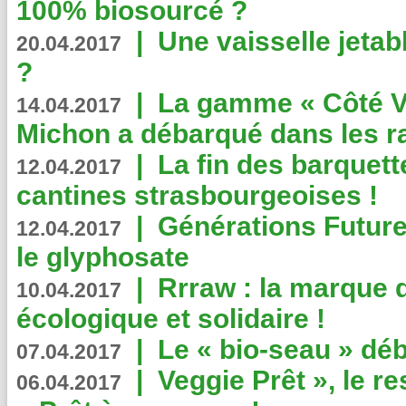
100% biosourcé ?
|
Une vaisselle jeta
20.04.2017
?
|
La gamme « Côté Vé
14.04.2017
Michon a débarqué dans les r
|
La fin des barquett
12.04.2017
cantines strasbourgeoises !
|
Générations Future
12.04.2017
le glyphosate
|
Rrraw : la marque 
10.04.2017
écologique et solidaire !
|
Le « bio-seau » déb
07.04.2017
|
Veggie Prêt », le r
06.04.2017