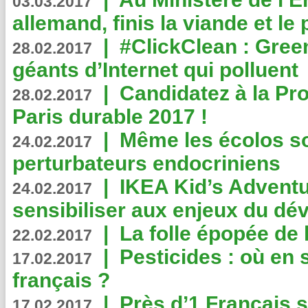
03.03.2017
allemand, finis la viande et le
|
#ClickClean : Gree
28.02.2017
géants d’Internet qui polluent
|
Candidatez à la Pr
28.02.2017
Paris durable 2017 !
|
Même les écolos s
24.02.2017
perturbateurs endocriniens
|
IKEA Kid’s Adventu
24.02.2017
sensibiliser aux enjeux du d
|
La folle épopée de 
22.02.2017
|
Pesticides : où en 
17.02.2017
français ?
|
Près d’1 Français su
17.02.2017